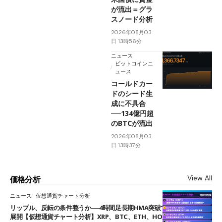
が流出＝グラ
スノード分析
2026年08月03
日 13時56分
ニュース
ビットコインニ
ュース
コールドカー
ドのシード生
成に不具合
──134億円超
のBTCが流出
2026年08月03
日 13時37分
View All
価格分析
ニュース
仮想通貨チャート分析
リップル、反転の条件整うか──4時間足長期HMA突破で雲下端を目指す
展開【仮想通貨チャート分析】XRP、BTC、ETH、HOME