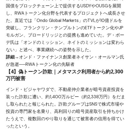
国債をブロックチェーン上で提供するUSDYやOUSGを展開
し、RWAトークン化分野を代表するプロジェクトへ成長させ
た。直近では「Ondo Global Markets」のTVLが10億ドルを
突破し、フランクリン・テンプルトンのETFトークン化やJP
モルガン、ブロードリッジとの提携も進めていた。デ・ボー
デ氏は「オンドのミッション、ネイトのミッションは変わら
ない」と述べ、事業継続への姿勢を示した。
詳細→
オンド・ファイナンス創業者ネイサン・オールマン氏
が急逝──RWAトークン化の先駆者
【4】偽トークン詐欺｜メタマスク利用者から約2,300
万円被害
インド・ビジャヤワダで、不動産仲介業者が暗号資産投資を
装った詐欺に遭い、約1,400万ルピー（約2,338万円）をだま
し取られたと報じられた。詐欺グループはSNSで株式市場や
投資の専門家を名乗り、高利回りの暗号資産取引を持ちかけ
たうえで、複数回のやり取りを通じて被害者の信用を得てい
ったという。