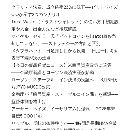
クラリティ法案、成立確率23%に低下──ビットワイズ
CIOが示す2つのシナリオ
Trust Wallet（トラストウォレット）の使い方｜初期設
定や入金・出金方法など徹底解説
マイケル・セイラー氏「ビットコインを1 satoshiも売
却していない」──ストラテジーの方針と区別
メタプラネット、日足押し目から反発──日足一目均衡
表雲下端が次の焦点
【今日の仮想通貨ニュース】米暗号資産政策に暗雲
――金融庁新課とローソン決済実証が始動
ローソン、ステーブルコイン決済の実証へ──8月6日か
らJPYCやUSDC対応
金融庁が「暗号資産・ステーブルコイン課」を新設──
監督体制を格上げ
アーサー・ヘイズ、イーサリアムに強気──2026年末
目標5,000ドル
リップル、反転の条件整うか──4時間足長期HMA突破