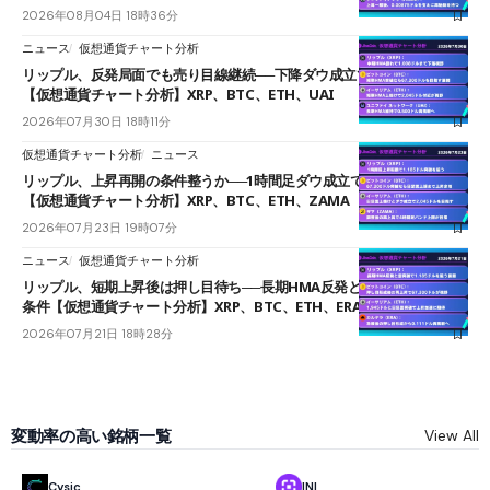
2026年08月04日 18時36分
ニュース
仮想通貨チャート分析
リップル、反発局面でも売り目線継続──下降ダウ成立で下値追う展開
【仮想通貨チャート分析】XRP、BTC、ETH、UAI
2026年07月30日 18時11分
仮想通貨チャート分析
ニュース
リップル、上昇再開の条件整うか──1時間足ダウ成立で1.185ドルを狙う
【仮想通貨チャート分析】XRP、BTC、ETH、ZAMA
2026年07月23日 19時07分
ニュース
仮想通貨チャート分析
リップル、短期上昇後は押し目待ち──長期HMA反発と雲上抜けが買い
条件【仮想通貨チャート分析】XRP、BTC、ETH、ERA
2026年07月21日 18時28分
変動率の高い銘柄一覧
View All
Cysic
INI