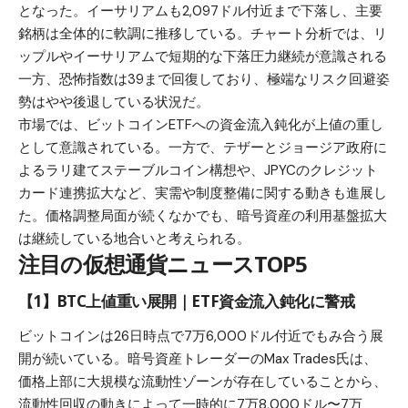
となった。イーサリアムも2,097ドル付近まで下落し、主要
銘柄は全体的に軟調に推移している。チャート分析では、リ
ップルやイーサリアムで短期的な下落圧力継続が意識される
一方、恐怖指数は39まで回復しており、極端なリスク回避姿
勢はやや後退している状況だ。
市場では、ビットコインETFへの資金流入鈍化が上値の重し
として意識されている。一方で、テザーとジョージア政府に
よるラリ建てステーブルコイン構想や、JPYCのクレジット
カード連携拡大など、実需や制度整備に関する動きも進展し
た。価格調整局面が続くなかでも、暗号資産の利用基盤拡大
は継続している地合いと考えられる。
注目の仮想通貨ニュースTOP5
【1】BTC上値重い展開｜ETF資金流入鈍化に警戒
ビットコインは26日時点で7万6,000ドル付近でもみ合う展
開が続いている。暗号資産トレーダーのMax Trades氏は、
価格上部に大規模な流動性ゾーンが存在していることから、
流動性回収の動きによって一時的に7万8,000ドル〜7万