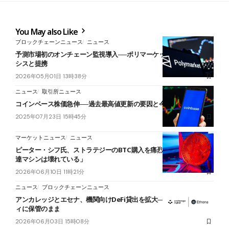
You May also Like
ブロックチェーンニュース
ニュース
予測市場初のオンチェーン監視導入──ポリマーケットがチェイナリ
シスと提携
2026年05月01日 13時38分
ニュース
取引所ニュース
コインベース株価急伸──過去最高値更新の要因と今後の展望
2025年07月23日 15時45分
マーケットニュース
ニュース
ピーター・シフ氏、ストラテジーのBTC購入を痛烈批判──「資金調
達マシンは壊れている」
2026年06月10日 11時21分
ニュース
ブロックチェーンニュース
アンカレッジとエセナ、機関向けDeFi貸出を拡大──担保はカストデ
ィに保管のまま
2026年06月03日 15時08分