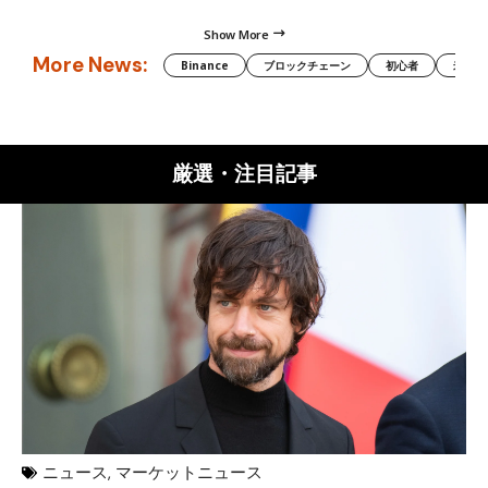
Show More
More News:
Binance
ブロックチェーン
初心者
米国証
厳選・注目記事
ニュース
,
マーケットニュース