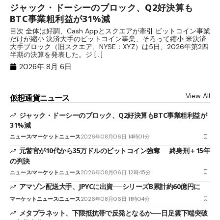
ジャック・ドーシーのブロック、Q2好決算も
元
BTC事業粗利益が31%減
─
目次 全体は好調、Cash Appとスクエアが牽引 ビットコイン事業
目
だけが縮小 決済大手のビットコイン事業、そろって縮小 米決済
官
大手ブロック（旧スクエア、NYSE：XYZ）は5日、2026年第2四
「
半期の決算を発表した。ジ […]
ッ
2026年 8月 6日
View All
仮想通貨ニュース
ジャック・ドーシーのブロック、Q2好決算もBTC事業粗利益が
31%減
ニュース
マーケットニュース
2026年08月06日 14時01分
元警官が10代から35万ドルのビットコイン強奪──終身刑＋15年
の判決
ニュース
マーケットニュース
2026年08月06日 12時45分
アマゾン配送大手、JPYCに出資──シリーズB累計約60億円に
マーケットニュース
ニュース
2026年08月06日 11時04分
メタプラネット、下限抵抗帯で反発となるか──日足雲下端突破