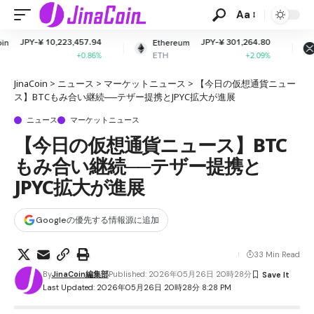
Aa
23,457.94
JPY-¥ 301,264.80
JPY-¥ 
Ethereum
XRP
ETH
XRP
+0.86%
+2.09%
JinaCoin
>
ニュース
>
マーケットニュース
>
【今日の仮想通貨ニュー
ス】BTCもみ合い継続──テザー提携とJPYC拡大が進展
ニュース
マーケットニュース
【今日の仮想通貨ニュース】BTC
もみ合い継続──テザー提携と
JPYC拡大が進展
Googleの優先する情報源に追加
33 Min Read
By
JinaCoin編集部
Published: 2026年05月26日 20時28分
Last Updated: 2026年05月26日 20時28分 8:28 PM