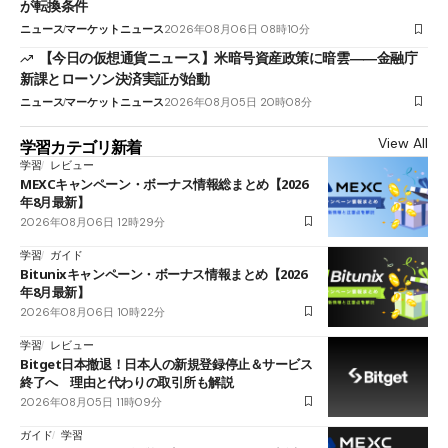
が転換条件
ニュース
マーケットニュース
2026年08月06日 08時10分
【今日の仮想通貨ニュース】米暗号資産政策に暗雲――金融庁
新課とローソン決済実証が始動
ニュース
マーケットニュース
2026年08月05日 20時08分
View All
学習カテゴリ新着
学習
レビュー
MEXCキャンペーン・ボーナス情報総まとめ【2026
年8月最新】
2026年08月06日 12時29分
学習
ガイド
Bitunixキャンペーン・ボーナス情報まとめ【2026
年8月最新】
2026年08月06日 10時22分
学習
レビュー
Bitget日本撤退！日本人の新規登録停止＆サービス
終了へ 理由と代わりの取引所も解説
2026年08月05日 11時09分
ガイド
学習