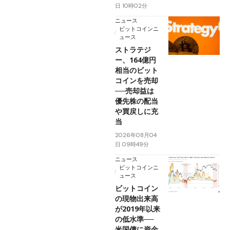
日 10時02分
ニュース
ビットコインニ
ュース
ストラテジ
ー、164億円
相当のビット
コインを売却
──売却益は
優先株の配当
や買戻しに充
当
2026年08月04
日 09時49分
ニュース
ビットコインニ
ュース
ビットコイン
の現物出来高
が2019年以来
の低水準──
米国債に資金