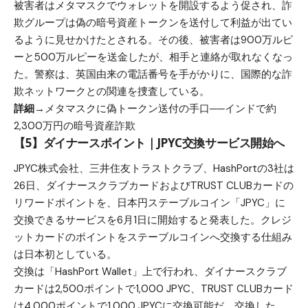
被害者はメタマスクでウォレットを開設するよう促され、詐
欺グループは偽の暗号資産トークンを送付して利益が出てい
るように見せかけたとされる。その後、被害者は900万ルピ
ーと500万ルピーを送金したが、相手と連絡が取れなくなっ
た。警察は、英国由来の電話番号を手がかりに、国際的な詐
欺ネットワークとの関連を捜査している。
詳細→
メタマスクに偽トークン送付の手口──インドで約
2,300万円の暗号資産詐欺
【5】ダイナースポイント｜JPYC交換サービス開始へ
JPYC株式会社、三井住友トラストクラブ、HashPortの3社は
26日、ダイナースクラブカードおよびTRUST CLUBカードの
リワードポイントを、日本円ステーブルコイン「JPYC」に
交換できるサービスを6月1日に開始すると発表した。クレジ
ットカードのポイントをステーブルコインへ交換する仕組み
は日本初としている。
交換は「HashPort Wallet」上で行われ、ダイナースクラブ
カードは2,500ポイントで1,000 JPYC、TRUST CLUBカード
は4,000ポイントで1,000 JPYCに交換可能だ。交換した