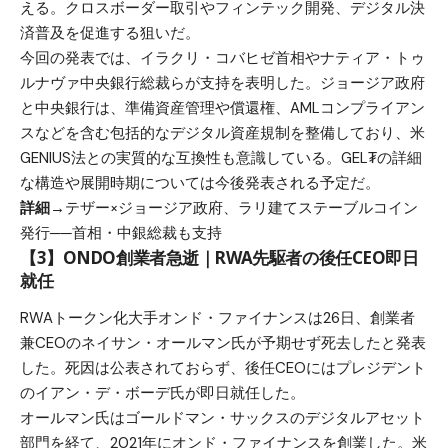
える。クロスボーダー取引やフィンテック開発、デジタル決
済普及を促進する狙いだ。
今回の発表では、イラクリ・コバヒゼ首相やナティア・トゥ
ルナヴァ中央銀行総裁らが支持を表明した。ジョージア政府
と中央銀行は、準備資産管理や償還権、AMLコンプライアン
スなどを含む包括的なデジタル資産規制を整備しており、米
GENIUS法との実質的な互換性も意識している。GEL₮の詳細
な構造や展開時期については今後発表される予定だ。
詳細→
テザー×ジョージア政府、ラリ建てステーブルコイン
発行──首相・中銀総裁も支持
【3】ONDO創業者急逝｜RWA先駆者の後任CEO即日
就任
RWAトークン化大手オンド・ファイナンスは26日、創業者
兼CEOのネイサン・オールマン氏が予期せず死去したと発表
した。死因は公表されておらず、後任CEOにはプレジデント
のイアン・デ・ボーデ氏が即日就任した。
オールマン氏はゴールドマン・サックスのデジタルアセット
部門を経て、2021年にオンド・ファイナンスを創業した。米