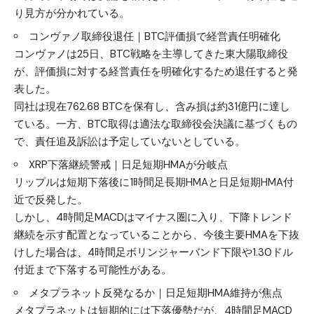
り見方が分かれている。
コンヴァノ取締役退任｜BTC評価損で経営責任明確化
コンヴァノは25日、BTC戦略を主導してきた東大陽取締役
が、評価損に対する経営責任を明確化するため退任すると発
表した。
同社は現在762.68 BTCを保有し、含み損は約31億円に達し
ている。一方、BTC取得は適法な取締役会決議に基づくもの
で、責任追及訴訟は予定していないとしている。
XRP下落継続警戒｜日足短期HMAが分岐点
リップルは短期下落後に1時間足長期HMAと日足短期HMA付
近で反発した。
しかし、4時間足MACDはマイナス圏に入り、下降トレンド
継続を示す配置となっていることから、今後主要HMAを下抜
けした場合は、4時間足ボリンジャーバンド下限や1.30ドル
付近まで下落する可能性がある。
メタプラネット反発なるか｜日足短期HMA維持が焦点
メタプラネットは短期的には下落優勢だが、4時間足MACD