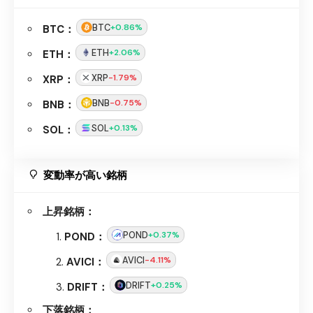
BTC
+0.86%
BTC：
ETH
+2.06%
ETH：
XRP
-1.79%
XRP：
BNB
-0.75%
BNB：
SOL
+0.13%
SOL：
変動率が高い銘柄
上昇銘柄：
POND
+0.37%
POND：
AVICI
-4.11%
AVICI：
DRIFT
+0.25%
DRIFT：
下落銘柄：