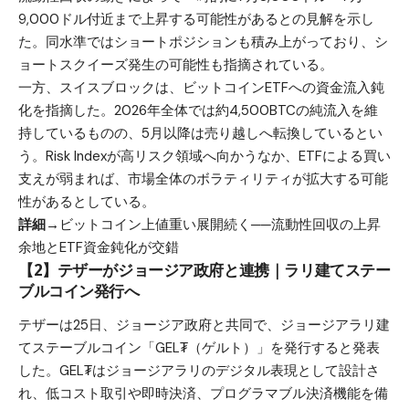
9,000ドル付近まで上昇する可能性があるとの見解を示し
た。同水準ではショートポジションも積み上がっており、シ
ョートスクイーズ発生の可能性も指摘されている。
一方、スイスブロックは、ビットコインETFへの資金流入鈍
化を指摘した。2026年全体では約4,500BTCの純流入を維
持しているものの、5月以降は売り越しへ転換しているとい
う。Risk Indexが高リスク領域へ向かうなか、ETFによる買い
支えが弱まれば、市場全体のボラティリティが拡大する可能
性があるとしている。
詳細→
ビットコイン上値重い展開続く──流動性回収の上昇
余地とETF資金鈍化が交錯
【2】テザーがジョージア政府と連携｜ラリ建てステー
ブルコイン発行へ
テザーは25日、ジョージア政府と共同で、ジョージアラリ建
てステーブルコイン「GEL₮（ゲルト）」を発行すると発表
した。GEL₮はジョージアラリのデジタル表現として設計さ
れ、低コスト取引や即時決済、プログラマブル決済機能を備