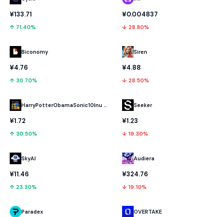
¥133.71
¥0.004837
↑ 71.40%
↓ 28.80%
Biconomy
Siren
¥4.76
¥4.88
↑ 30.70%
↓ 28.50%
HarryPotterObamaSonic10Inu (ETH)
Seeker
¥1.72
¥1.23
↑ 30.50%
↓ 19.30%
SkyAI
Audiera
¥11.46
¥324.76
↑ 23.30%
↓ 19.10%
Paradex
OVERTAKE