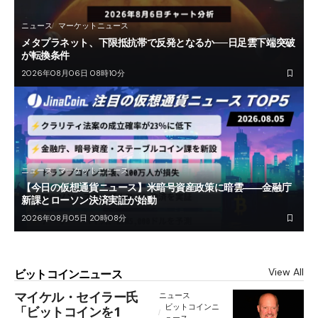
ニュース
マーケットニュース
メタプラネット、下限抵抗帯で反発となるか──日足雲下端突破
が転換条件
2026年08月06日 08時10分
ニュース
マーケットニュース
【今日の仮想通貨ニュース】米暗号資産政策に暗雲――金融庁
新課とローソン決済実証が始動
2026年08月05日 20時08分
View All
ビットコインニュース
マイケル・セイラー氏
ニュース
ビットコインニ
「ビットコインを1