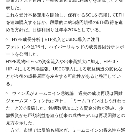
事業のテスト運用で年率換算14.6%の利回りを達成したと発
表した。
これを受け本格運用を開始し、保有するSOLを売却してETH
を追加購入するほか、段階的に約3億円規模のETH取得を進
める方針だ。目標利回りは年率20%としている。
HYPE成長分析｜ETF流入とUSDC導入に注目
ファルコンXは26日、ハイパーリキッドの成長要因分析レポ
ートを公開した。
HYPE現物ETFへの資金流入や出来高拡大に加え、HIP-3・
HIP-4による市場拡張、USDC導入による収益構造の変化な
どが今後の成長局面を左右する可能性があると整理してい
る。
ウィン氏がミームコイン悲観論｜過去の成功再現は困難
ジェームズ・ウィン氏は25日、「ミームコインはもう終わっ
た」とXで投稿した。銘柄数増加による資金分散が進み、少
額投資から巨額利益を狙う従来の成功モデルは再現困難との
見方を示した。
一方で、市場では反論も相次ぎ、ミームコインの将来性を巡