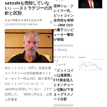
ュース
satoshiも売却していな
逆神ジム・ク
い」──ストラテジーの方
レイマー氏、
針と区別
ビットコイン
全売却を表明
ニュース
ビットコインニュース
2026年08月04日 14時19分
──IBM CEO
の量子コンピ
ューター警告
が発端
2026年08月04
日 11時49分
ビットコインニュ
ース
ニュース
米ビットコイン（BTC）投資企業
「ビットコイ
ストラテジーの共同創業者マイケ
ンは過渡期」
ル・セイラー氏は4日、個人保有分
ETF資金流入
のビットコインについて「1
とオンチェー
satoshiも売却していない」とXで
ン活動が下支
え＝グラスノ
説明した。 「絶対に売るな」は個
ード分析
人貯蓄者…
2026年08月04