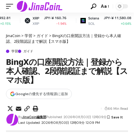
Aa
JPY-¥ 160.76
JPY-¥ 11,580.08
XRP
Solana
Dog
XRP
SOL
DO
-1.94%
+0.64%
JinaCoin
>
学習
>
ガイド
>
BingXの口座開設方法｜登録から本人確
認、2段階認証まで解説【スマホ版】
学習
ガイド
BingXの口座開設方法｜登録から
本人確認、2段階認証まで解説【ス
マホ版】
Googleの優先する情報源に追加
66 Min Read
By
JinaCoin編集部
Published: 2026年08月03日 12時09分
Last Updated: 2026年08月03日 12時09分 12:09 PM