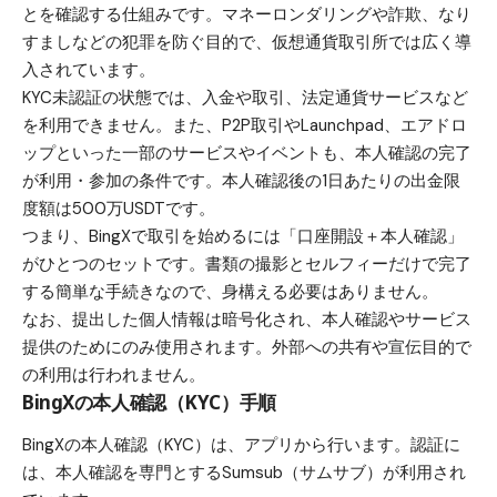
とを確認する仕組みです。マネーロンダリングや詐欺、なり
すましなどの犯罪を防ぐ目的で、仮想通貨取引所では広く導
入されています。
KYC未認証の状態では、入金や取引、法定通貨サービスなど
を利用できません。また、P2P取引やLaunchpad、エアドロ
ップといった一部のサービスやイベントも、本人確認の完了
が利用・参加の条件です。本人確認後の1日あたりの出金限
度額は500万USDTです。
つまり、BingXで取引を始めるには「口座開設＋本人確認」
がひとつのセットです。書類の撮影とセルフィーだけで完了
する簡単な手続きなので、身構える必要はありません。
なお、提出した個人情報は暗号化され、本人確認やサービス
提供のためにのみ使用されます。外部への共有や宣伝目的で
の利用は行われません。
BingXの本人確認（KYC）手順
BingXの本人確認（KYC）は、アプリから行います。認証に
は、本人確認を専門とするSumsub（サムサブ）が利用され