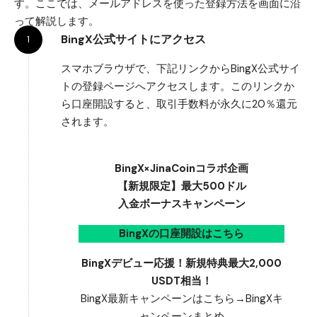
す。ここでは、メールアドレスを使った登録方法を画面に沿
って解説します。
BingX公式サイトにアクセス
スマホブラウザで、下記リンクから
BingX公式サイ
トの登録ページ
へアクセスします。このリンクか
ら口座開設すると、取引手数料が永久に20％還元
されます。
BingX×JinaCoinコラボ企画
【新規限定】最大500ドル
入金ボーナスキャンペーン
BingXの口座開設はこちら
BingXデビュー応援！新規特典最大2,000
USDT相当！
BingX最新キャンペーンはこちら→
BingXキ
ャンペーンまとめ