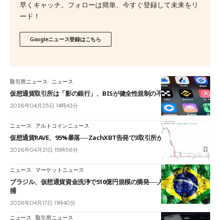
早くキャッチ。フォローは簡単、今すぐ登録して未来をリ
ード！
Googleニュース登録はこちら
取引所ニュース
ニュース
仮想通貨取引所は「影の銀行」、BISが健全性規制の不在に警鐘
2026年04月25日 14時43分
ニュース
アルトコインニュース
仮想通貨RAVE、95%暴落──ZachXBT告発で3取引所が操作疑惑を調査
2026年04月21日 15時56分
ニュース
マーケットニュース
ブラジル、仮想通貨資金洗浄で510億円規模の摘発──人気歌手ら39人逮
捕
2026年04月17日 11時40分
ニュース
取引所ニュース