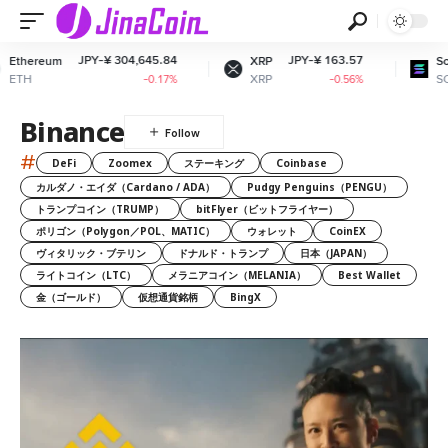
JPY-¥ 304,645.84
JPY-¥ 163.57
JPY-
XRP
Solana
XRP
SOL
-0.17%
-0.56%
Binance
#
DeFi
Zoomex
ステーキング
Coinbase
カルダノ・エイダ（Cardano / ADA）
Pudgy Penguins（PENGU）
トランプコイン（TRUMP）
bitFlyer（ビットフライヤー）
ポリゴン（Polygon／POL、MATIC）
ウォレット
CoinEX
ヴィタリック・ブテリン
ドナルド・トランプ
日本（JAPAN）
ライトコイン（LTC）
メラニアコイン（MELANIA）
Best Wallet
金（ゴールド）
仮想通貨銘柄
BingX