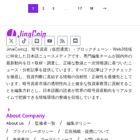
1
2
3
…
17
18
JinaCoinは、暗号資産（仮想通貨）・ブロックチェーン・Web3領域
に特化した日本語ニュースメディアです。専門編集チームが国内外の
最新動向を日々取材・調査し、正確な数値と一次情報源に基づいたニ
ュース・分析記事を提供しています。すべての記事はファクチェック
を徹底し、投資判断に直結する情報の信頼性・正確性を最優先として
います。暗号資産市場の透明性向上と健全な投資家教育に貢献するこ
とを編集方針とし、日本語圏の読者が世界の暗号資産動向をリアルタ
イムで把握できる情報環境の整備を目指しています。
About Company
About us
監修者一覧
編集ポリシー
プライバシーポリシー
広告掲載・提携について
免責事項
グーグルニュース
お問い合わせ