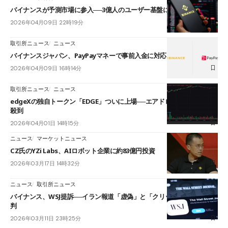
バイナンスが予測市場に参入──3億人のユーザー基盤に開放
2026年04月09日 22時19分
取引所ニュース
ニュース
バイナンスジャパン、PayPayマネーで事前入金に対応
2026年04月09日 16時14分
取引所ニュース
ニュース
edgeXの独自トークン「EDGE」ついに上場──エアドロップ激減で非難
殺到
2026年04月01日 14時15分
ニュース
マーケットニュース
CZ氏のYZi Labs、AIロボット企業に約83億円投資
2026年03月17日 14時32分
ニュース
取引所ニュース
バイナンス、WSJ提訴──イラン報道「虚偽」と「クリック数優先」を批
判
2026年03月11日 23時25分