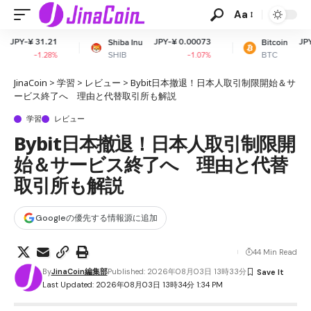
Aa
21
JPY-¥ 0.00073
JPY-¥ 10,289,3
Shiba Inu
Bitcoin
SHIB
BTC
8%
-1.07%
+
JinaCoin
>
学習
>
レビュー
>
Bybit日本撤退！日本人取引制限開始＆サ
ービス終了へ 理由と代替取引所も解説
学習
レビュー
Bybit日本撤退！日本人取引制限開
始＆サービス終了へ 理由と代替
取引所も解説
Googleの優先する情報源に追加
44 Min Read
By
JinaCoin編集部
Published: 2026年08月03日 13時33分
Last Updated: 2026年08月03日 13時34分 1:34 PM