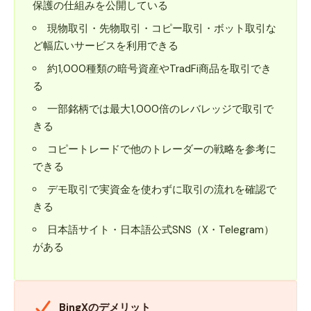
保護の仕組みを公開している
・公式サイト：
現物取引・先物取引・コピー取引・ボット取引な
https://bingx.com/ja-jp/
ど幅広いサービスを利用できる
・日本語公式X：
https://x.com/BingXJapan
約1,000種類の暗号資産やTradFi商品を取引でき
公式サイト
・日本語公式Telegram：
る
https://t.me/BingXJapan
・公式Discord：
一部銘柄では最大1,000倍のレバレッジで取引で
https://discord.com/invite/bingxo
きる
fficial
コピートレードで他のトレーダーの戦略を参考に
できる
デモ取引で実資金を使わずに取引の流れを確認で
きる
日本語サイト・日本語公式SNS（X・Telegram）
がある
BingXのデメリット