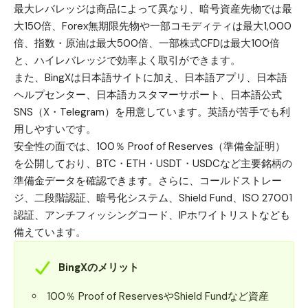
主な提供サービス
・コピートレード（先物・現物）
最大レバレッジは商品によって異なり、暗号資産先物では最
・ボット取引（グリッド、マーチ
大150倍、Forex無期限先物や一部コモディティは最大1,000
ンゲール、シグナル戦略）
倍、指数・原油は最大500倍、一部株式CFDは最大100倍
・資産運用（Earn、ローン、デュ
と、ハイレバレッジで効率よく取引ができます。
アル投資、Launchpool）
また、BingXは日本語サイトに加え、日本語アプリ、日本語
新規登録ボーナス、入金・取引タ
ヘルプセンター、日本語カスタマーサポート、日本語公式
ボーナスキャンペーン
スク、期間限定イベント、招待プ
SNS（X・Telegram）を用意しています。英語が苦手でも利
ログラムなど
用しやすいです。
暗号資産入金、オンチェーン出
安全性の面では、100％ Proof of Reserves（準備金証明）
金、内部振替
を公開しており、BTC・ETH・USDT・USDCなど主要銘柄の
入出金手段・手数料
・暗号資産の入金：無料
・出金手数料：通貨・ネットワー
準備金データを確認できます。さらに、コールドストレー
クにより異なる
ジ、二段階認証、暗号化システム、Shield Fund、ISO 27001
日本語サイト、日本語アプリ、日
認証、アンチフィッシングコード、IPホワイトリストなども
本語ヘルプセンター、日本語カス
備えています。
日本語サポート
タマーサポート、日本語公式
SNS（X・Telegram）
BingXのメリット
iOS／Androidアプリ、Web取引画
スマホアプリ・取引ツール
面、TradingView、API、シグナル
100％ Proof of ReservesやShield Fundなど資産
取引、デモ取引