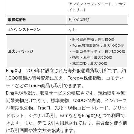
アンチフィッシングコード、IPホワ
イトリスト
取扱銘柄数
約1,000種類
ガバナンストークン
なし
・暗号資産先物：最大150倍
・Forex無期限先物：最大1,000倍
最大レバレッジ
・一部コモディティ：最大1,000倍
・指数・原油：最大500倍
・株式CFD：最大100倍
BingXは、2018年に設立された海外仮想通貨取引所です。約
・現物取引：Maker 0.1％／Taker
1,000種類の暗号資産に加え、Forexや株価指数、コモディ
0.1％
ティなどのTradFi商品も取引できます。
・無期限先物：Maker 0.02％／
取引手数料（VIP0）
Taker 0.05％
BingXの特徴は、取引サービスの幅広さです。現物取引や無
・標準先物：0.045％（ポジショ
期限先物だけでなく、標準先物、USDC-M先物、インバース
ン決済時のみ）
型無期限先物、TradFi、先物・現物コピートレード、グリッ
・現物取引、コンバート、
ドボット、シグナル取引、EarnなどをBingXひとつで利用で
ChainSpot
きます。また、デモ取引も用意されており、実資金を使う前
・先物取引（無期限先物、標準先
に取引画面や注文方法を試せます。
物、TradFi、デモ取引）