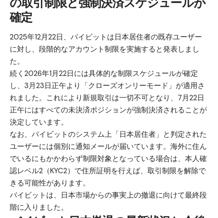
の取引制限と強制決済スケジュールが
確定
2025年12月22日、バイビットは日本居住者の既存ユーザー
に対し、段階的なアカウント制限を実施すると
発表
しまし
た。
続く2026年1月22日には具体的な制限スケジュールが
確定
し、3月23日正午より「クローズオンリーモード」が適用さ
れました。これにより新規取引は一切不可となり、7月22日
正午にはすべての未決済ポジションが強制決済されることが
決定しています。
なお、バイビットのシステム上「日本居住者」と判定された
ユーザーには個別に通知メールが届いています。海外に住ん
でいるにもかかわらず制限対象となっている場合は、
本人確
認レベル2（KYC2）
で住所証明を行えば、取引制限を解除で
きる可能性があります。
バイビットは、日本市場からの事実上の撤退に向けて最終段
階に入りました。