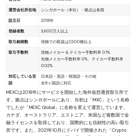
運営会社所在地
シンガポール（本社）・拠点は各国
設立日
2018年
登録者数
3,600万人以上
取引銘柄数
現物での取扱は2,500種以上
取引手数料
現物メイカー & テイカー手数料率 0.1%
先物メイカー手数料率 0%、テイカー手数料率
0.02%
対応している言
日本語・英語・韓国語・その他
語
全9ヶ国語に対応
MEXCは2018年にサービスを開始した海外仮想通貨取引所で
す。拠点はシンガポールにあり、当初は「MXC」という名称
でしたが「MEXC Global」に名称を変えて運営しています。
カナダ、オーストラリア、エストニア、米国など複数国で金
融ライセンスを取得しており、国際的にも信頼性の高い取引
所です。また、2021年10月にドバイで開催された「Crypto