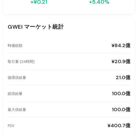
+¥0.21
+5.40%
GWEI
マーケット統計
¥84.2億
時価総額
¥20.9億
取引量 (24時間)
21.0億
循環供給量
100.0億
総供給量
100.0億
最大供給量
¥400.7億
FDV