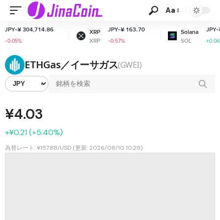
Aa
Y-¥ 304,714.86
JPY-¥ 163.70
JPY-¥ 12
XRP
Solana
XRP
SOL
.05%
-0.57%
+0.06%
ETHGas／イーサガス
(GWEI)
¥4.03
+¥0.21 (+5.40%)
為替レート: ¥157.88/USD (更新: 2026/08/10 10:29)