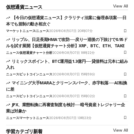
View All
仮想通貨ニュース
【今日の仮想通貨ニュース】クラリティ法案に倫理条項案──日
本でも規制の動き相次ぐ
マーケットニュース
ニュース
2026年08月07日 20時07分
リップル、日足長期HMAで攻防──戻り一巡後の下抜けで0.95ド
ルを試す展開【仮想通貨チャート分析】XRP、BTC、ETH、TAKE
ニュース
仮想通貨チャート分析
2026年08月07日 18時22分
リミックスポイント、BTC運用益1.3億円──貸借料は元本に組み
入れ
ニュース
ビットコインニュース
2026年08月07日 15時59分
マイニング大手MARAとクリーンスパーク、赤字転落──AI転換
に差
ニュース
ビットコインニュース
2026年08月07日 15時02分
JPX、業態転換に再審査制度を検討──暗号資産トレジャリー企
業は対象か
ニュース
マーケットニュース
2026年08月07日 13時23分
View All
学習カテゴリ新着