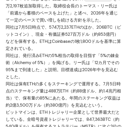
万2,197枚追加取得した。取締役会長のトーマス・リー氏は
「前週から蓄積のペースを上げた」と述べ、2026年を通じ
て一定のペースで買い増しを続ける方針を示した。
同社は7月5日時点で、574万2,237ETHのほか、206BTC（ビ
ットコイン）、現金・有価証券527百万ドル（約853億円）
などを保有する。ETHはCoinbaseの1枚1,800ドルを基準に算
定されている。
同社は、発行済みETHの5%相当の取得を目指す「5%の錬金
術（Alchemy of 5%）」を掲げる。リー氏は「12カ月でその
95%まで到達した」と説明。目標達成は2026年中を見込む
とした。
同社は保有ETHの多くをステーキングで運用する。7月5日時
点のステーキング量は488万ETH（約88億ドル、約1.4兆円相
当）で、保有量の85%にあたる。年間のステーキング収益は
約2億3,500万ドル（約380億円）を見込むという。
ビットマインは、ETHトレジャリー企業として世界最大だと
している。全暗号資産トレジャリーでは、847,363BTC（約
540億ドル）を保有するストラテジー（MSTR）に次ぐ2位の