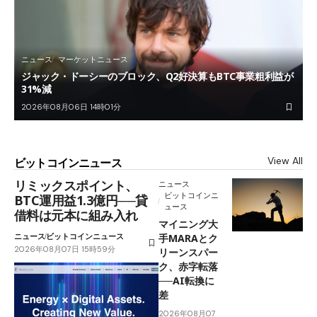
ニュース
マーケットニュース
ジャック・ドーシーのブロック、Q2好決算もBTC事業粗利益が
31%減
2026年08月06日 14時01分
View All
ビットコインニュース
リミックスポイント、
ニュース
ビットコインニ
BTC運用益1.3億円──貸
ュース
借料は元本に組み入れ
マイニング大
ニュース
ビットコインニュース
手MARAとク
2026年08月07日 15時59分
リーンスパー
ク、赤字転落
──AI転換に
差
2026年08月07