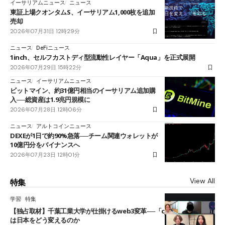
イーサリアムニュース
ニュース
東証上場クオンタムS、イーサリアム1,000枚を追加
売却
2026年07月31日 12時29分
ニュース
DeFiニュース
1inch、セルフカストディ型流動性レイヤー「Aqua」を正式展開
2026年07月29日 15時22分
ニュース
イーサリアムニュース
ビットマイン、約31億円相当のイーサリアム追加購
入──総資産は1.9兆円規模に
2026年07月28日 12時06分
ニュース
アルトコインニュース
DEXEが1日で約90%急落──チーム関連ウォレットが
10億円分をバイナンスへ
2026年07月23日 12時01分
View All
特集
学習
特集
【独占取材】千葉工業大学が仕掛けるweb3変革──「cJPY」とAIの融合
は日本をどう変えるのか