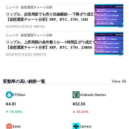
ニュース
仮想通貨チャート分析
リップル、反発局面でも売り目線継続──下降ダウ成立で下値追う展開
【仮想通貨チャート分析】XRP、BTC、ETH、UAI
2026年07月30日 18時11分
ニュース
仮想通貨チャート分析
リップル、上昇再開の条件整うか──1時間足ダウ成立で1.185ドルを狙う
【仮想通貨チャート分析】XRP、BTC、ETH、ZAMA
2026年07月23日 19時07分
変動率の高い銘柄一覧
View All
ETHGas
Undeads Games
¥4.81
¥52.36
↑ 70.30%
↓ 33.20%
Solar
Cartesi