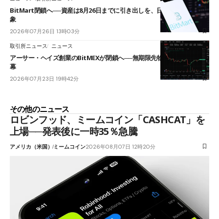
BitMart閉鎖へ──資産は8月26日までに引き出しを、日本人利用者も対
象
2026年07月26日 13時03分
取引所ニュース
ニュース
アーサー・ヘイズ創業のBitMEXが閉鎖へ──無期限先物を生んだ11年に
幕
2026年07月23日 19時42分
その他のニュース
ロビンフッド、ミームコイン「CASHCAT」を
上場──発表後に一時35％急騰
アメリカ（米国）
ミームコイン
2026年08月07日 12時20分