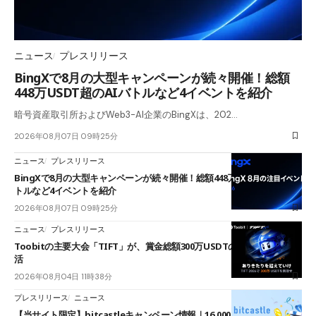
ニュース
プレスリリース
BingXで8月の大型キャンペーンが続々開催！総額
448万USDT超のAIバトルなど4イベントを紹介
暗号資産取引所およびWeb3-AI企業のBingXは、202…
2026年08月07日 09時25分
ニュース
プレスリリース
BingXで8月の大型キャンペーンが続々開催！総額448万USDT超のAIバ
トルなど4イベントを紹介
2026年08月07日 09時25分
ニュース
プレスリリース
Toobitの主要大会「TIFT」が、賞金総額300万USDTのレースとして復
活
2026年08月04日 11時38分
プレスリリース
ニュース
【当サイト限定】bitcastleキャンペーン情報｜16,000円口座開設ボーナ