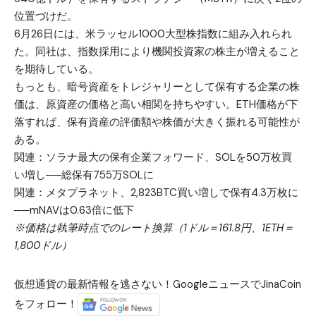
位置づけだ。
6月26日には、米ラッセル1000大型株指数に組み入れられ
た。同社は、指数採用により機関投資家の株主が増えること
を期待している。
もっとも、暗号資産をトレジャリーとして保有する企業の株
価は、原資産の価格と高い相関を持ちやすい。ETH価格が下
落すれば、保有資産の評価額や株価が大きく振れる可能性が
ある。
関連：
ソラナ最大の保有企業フォワード、SOLを50万枚買
い増し──総保有755万SOLに
関連：
メタプラネット、2,823BTC買い増しで保有4.3万枚に
──mNAVは0.63倍に低下
※価格は執筆時点でのレート換算（1ドル＝161.8円、1ETH＝
1,800ドル）
仮想通貨の最新情報を逃さない！GoogleニュースでJinaCoin
をフォロー！