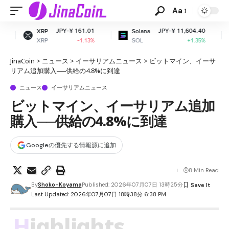
Aa
JPY-¥ 161.01
JPY-¥ 11,604.40
JP
Solana
Dogecoin
SOL
DOGE
-1.13%
+1.35%
JinaCoin
>
ニュース
>
イーサリアムニュース
>
ビットマイン、イーサ
リアム追加購入──供給の4.8%に到達
ニュース
イーサリアムニュース
ビットマイン、イーサリアム追加
購入──供給の4.8%に到達
Googleの優先する情報源に追加
8 Min Read
By
Shoko-Koyama
Published: 2026年07月07日 13時25分
Last Updated: 2026年07月07日 18時38分 6:38 PM
Highlights