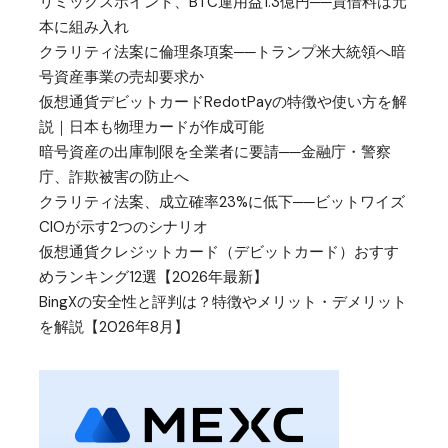
リミックスポイント、BTC運用益1.3億円──貸借料は元
本に組み入れ
クラリティ法案に倫理条項案──トランプ米大統領へ暗
号資産事業の売却要求か
仮想通貨デビットカードRedotPayの特徴や使い方を解
説｜日本も物理カードが作成可能
暗号資産の出庫制限を全業者に要請──金融庁・警察
庁、詐欺被害の防止へ
クラリティ法案、成立確率23%に低下──ビットワイズ
CIOが示す2つのシナリオ
仮想通貨クレジットカード（デビットカード）おすす
めランキング12選【2026年最新】
BingXの安全性と評判は？特徴やメリット・デメリット
を解説【2026年8月】