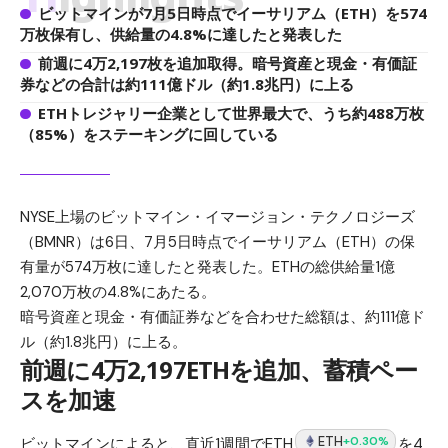
ビットマインが7月5日時点でイーサリアム（ETH）を574
万枚保有し、供給量の4.8%に達したと発表した
前週に4万2,197枚を追加取得。暗号資産と現金・有価証
券などの合計は約111億ドル（約1.8兆円）に上る
ETHトレジャリー企業として世界最大で、うち約488万枚
（85%）をステーキングに回している
NYSE上場のビットマイン・イマージョン・テクノロジーズ
（BMNR）は6日、7月5日時点でイーサリアム（ETH）の保
有量が574万枚に達したと発表した。ETHの総供給量1億
2,070万枚の4.8%にあたる。
暗号資産と現金・有価証券などを合わせた総額は、約111億ド
ル（約1.8兆円）に上る。
前週に4万2,197ETHを追加、蓄積ペー
スを加速
ETH
+0.30%
ビットマインによると、直近1週間でETH
を4