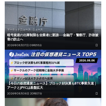
マーケットニュース
ニュース
暗号資産の出庫制限を全業者に要請──金融庁・警察庁、詐欺被
害の防止へ
2026年08月07日 09時55分
ニュース
マーケットニュース
【今日の仮想通貨ニュース】ブロック好決算もBTC事業失速｜
アークとJPYCは基盤拡大
2026年08月06日 20時07分