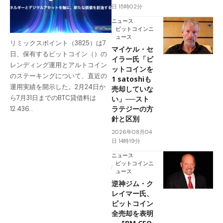
日 15時02分
ニュース
ビットコインニ
ュース
リミックスポイント（3825）は7
マイケル・セ
日、保有するビットコイン（）の
イラー氏「ビ
レンディング運用とアルトコイン
ットコインを
のステーキングについて、直近の
1 satoshiも
運用実績を開示した。2月24日か
売却していな
ら7月31日までのBTC貸借料は
い」──スト
ラテジーの方
12.436…
針と区別
2026年08月04
日 14時19分
ニュース
ビットコインニ
ュース
逆神ジム・ク
レイマー氏、
ビットコイン
全売却を表明