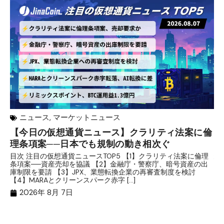
ニュース
,
マーケットニュース
【今日の仮想通貨ニュース】クラリティ法案に倫
リ
理条項案──日本でも規制の動き相次ぐ
下
分
目次 注目の仮想通貨ニュースTOP5 【1】クラリティ法案に倫理
条項案──資産売却を協議 【2】金融庁・警察庁、暗号資産の出
目
庫制限を要請 【3】JPX、業態転換企業の再審査制度を検討
ト
【4】MARAとクリーンスパーク赤字 […]
（
（X
2026年 8月 7日