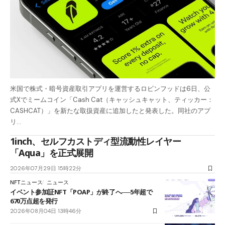
米国で株式・暗号資産取引アプリを運営するロビンフッドは6日、公
式Xでミームコイン「Cash Cat（キャッシュキャット、ティッカー：
CASHCAT）」を新たな取扱資産に追加したと発表した。同社のアプ
リ…
1inch、セルフカストディ型流動性レイヤー
「Aqua」を正式展開
2026年07月29日 15時22分
NFTニュース
ニュース
イベント参加証NFT「POAP」が終了へ──5年超で
670万点超を発行
2026年08月04日 13時46分