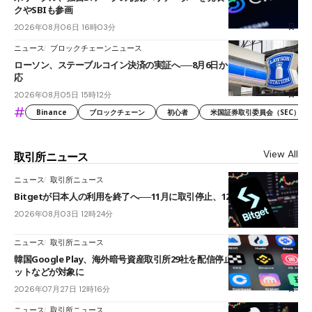
クやSBIも参画
2026年08月06日 16時03分
ニュース
ブロックチェーンニュース
ローソン、ステーブルコイン決済の実証へ──8月6日からJPYCやUSDC対
応
2026年08月05日 15時12分
#
Binance
ブロックチェーン
初心者
米国証券取引委員会（SEC）
View All
取引所ニュース
ニュース
取引所ニュース
Bitgetが日本人の利用を終了へ──11月に取引停止、12月末に強制決済
2026年08月03日 12時24分
ニュース
取引所ニュース
韓国Google Play、海外暗号資産取引所29社を配信停止──OKXやバイビ
ットなどが対象に
2026年07月27日 12時16分
ニュース
取引所ニュース