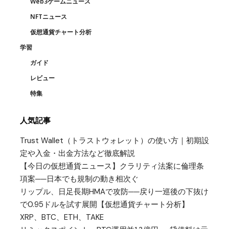
Web3ゲームニュース
NFTニュース
仮想通貨チャート分析
学習
ガイド
レビュー
特集
人気記事
Trust Wallet（トラストウォレット）の使い方｜初期設
定や入金・出金方法など徹底解説
【今日の仮想通貨ニュース】クラリティ法案に倫理条
項案──日本でも規制の動き相次ぐ
リップル、日足長期HMAで攻防──戻り一巡後の下抜け
で0.95ドルを試す展開【仮想通貨チャート分析】
XRP、BTC、ETH、TAKE