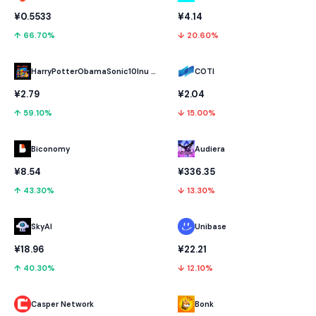
¥0.5533
¥4.14
↑ 66.70%
↓ 20.60%
HarryPotterObamaSonic10Inu (ETH)
COTI
¥2.79
¥2.04
↑ 59.10%
↓ 15.00%
Biconomy
Audiera
¥8.54
¥336.35
↑ 43.30%
↓ 13.30%
SkyAI
Unibase
¥18.96
¥22.21
↑ 40.30%
↓ 12.10%
Casper Network
Bonk