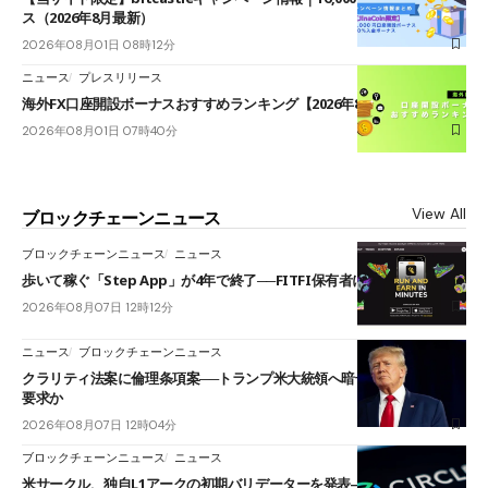
ス（2026年8月最新）
2026年08月01日 08時12分
ニュース
プレスリリース
海外FX口座開設ボーナスおすすめランキング【2026年8月最新】
2026年08月01日 07時40分
View All
ブロックチェーンニュース
ブロックチェーンニュース
ニュース
歩いて稼ぐ「Step App」が4年で終了──FITFI保有者に対応呼びかけ
2026年08月07日 12時12分
ニュース
ブロックチェーンニュース
クラリティ法案に倫理条項案──トランプ米大統領へ暗号資産事業の売却
要求か
2026年08月07日 12時04分
ブロックチェーンニュース
ニュース
米サークル、独自L1アークの初期バリデーターを発表――ブラックロッ