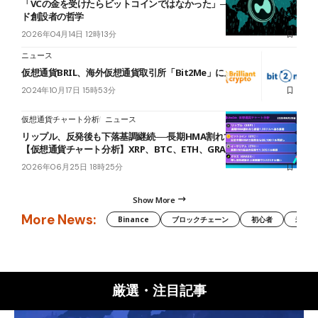
「VCの金を受けたらビットコインではなかった」──ハイパーリキッ
ド創設者の哲学
2026年04月14日 12時13分
ニュース
仮想通貨BRIL、海外仮想通貨取引所「Bit2Me」に上場決定
2024年10月17日 15時53分
仮想通貨チャート分析
ニュース
リップル、反発後も下落基調継続──長期HMA割れで節目1.00ドルへ
【仮想通貨チャート分析】XRP、BTC、ETH、GRASS
2026年06月25日 18時25分
Show More
More News:
Binance
ブロックチェーン
初心者
米国証
厳選・注目記事