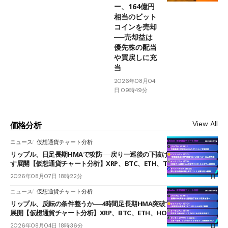
ー、164億円
相当のビット
コインを売却
──売却益は
優先株の配当
や買戻しに充
当
2026年08月04
日 09時49分
View All
価格分析
ニュース
仮想通貨チャート分析
リップル、日足長期HMAで攻防──戻り一巡後の下抜けで0.95ドルを試
す展開【仮想通貨チャート分析】XRP、BTC、ETH、TAKE
2026年08月07日 18時22分
ニュース
仮想通貨チャート分析
リップル、反転の条件整うか──4時間足長期HMA突破で雲下端を目指す
展開【仮想通貨チャート分析】XRP、BTC、ETH、HOME
2026年08月04日 18時36分