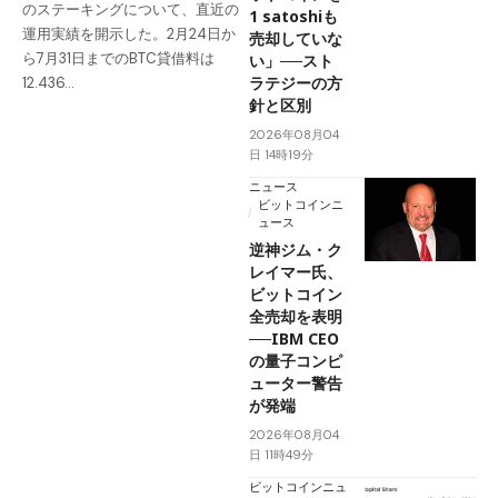
のステーキングについて、直近の
1 satoshiも
運用実績を開示した。2月24日か
売却していな
ら7月31日までのBTC貸借料は
い」──スト
ラテジーの方
12.436…
針と区別
2026年08月04
日 14時19分
ニュース
ビットコインニ
ュース
逆神ジム・ク
レイマー氏、
ビットコイン
全売却を表明
──IBM CEO
の量子コンピ
ューター警告
が発端
2026年08月04
日 11時49分
ビットコインニュ