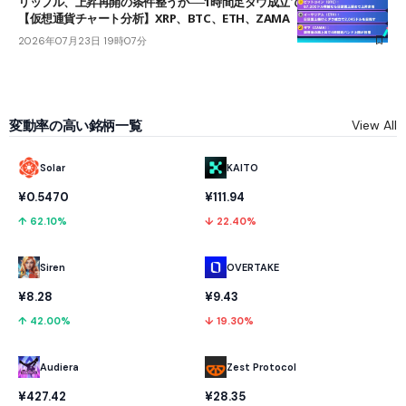
リップル、上昇再開の条件整うか──1時間足ダウ成立で1.185ドルを狙う
【仮想通貨チャート分析】XRP、BTC、ETH、ZAMA
2026年07月23日 19時07分
変動率の高い銘柄一覧
View All
Solar
KAITO
¥0.5470
¥111.94
↑ 62.10%
↓ 22.40%
OVERTAKE
Siren
¥9.43
¥8.28
↓ 19.30%
↑ 42.00%
Audiera
Zest Protocol
¥427.42
¥28.35