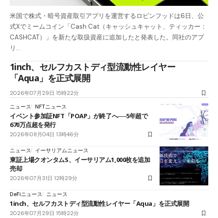
米国で株式・暗号資産取引アプリを運営するロビンフッドは6日、公
式Xでミームコイン「Cash Cat（キャッシュキャット、ティッカー：
CASHCAT）」を新たな取扱資産に追加したと発表した。同社のアプ
リ…
1inch、セルフカストディ型流動性レイヤー
「Aqua」を正式展開
2026年07月29日 15時22分
ニュース
NFTニュース
イベント参加証NFT「POAP」が終了へ──5年超で
670万点超を発行
2026年08月04日 13時46分
ニュース
イーサリアムニュース
東証上場クオンタムS、イーサリアム1,000枚を追加
売却
2026年07月31日 12時29分
DeFiニュース
ニュース
1inch、セルフカストディ型流動性レイヤー「Aqua」を正式展開
2026年07月29日 15時22分