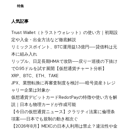
特集
人気記事
Trust Wallet（トラストウォレット）の使い方｜初期設
定や入金・出金方法など徹底解説
リミックスポイント、BTC運用益1.3億円──貸借料は元
本に組み入れ
リップル、日足長期HMAで攻防──戻り一巡後の下抜け
で0.95ドルを試す展開【仮想通貨チャート分析】
XRP、BTC、ETH、TAKE
JPX、業態転換に再審査制度を検討──暗号資産トレジ
ャリー企業は対象か
仮想通貨デビットカードRedotPayの特徴や使い方を解
説｜日本も物理カードが作成可能
【今日の仮想通貨ニュース】クラリティ法案に倫理条
項案──日本でも規制の動き相次ぐ
【2026年8月】MEXCの日本人利用は禁止？違法性や金