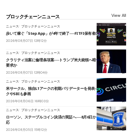
View All
ブロックチェーンニュース
ニュース
ブロックチェーンニュース
歩いて稼ぐ「Step App」が4年で終了──FITFI保有者に対応呼びかけ
2026年08月07日 12時12分
ニュース
ブロックチェーンニュース
クラリティ法案に倫理条項案──トランプ米大統領へ暗号資産事業の売却
要求か
2026年08月07日 12時04分
ニュース
ブロックチェーンニュース
米サークル、独自L1アークの初期バリデーターを発表――ブラックロッ
クやSBIも参画
2026年08月06日 16時03分
ニュース
ブロックチェーンニュース
ローソン、ステーブルコイン決済の実証へ──8月6日からJPYCやUSDC対
応
2026年08月05日 15時12分