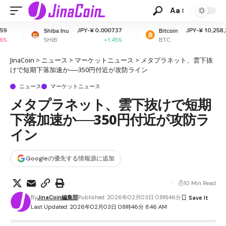
Aa
JPY-¥ 0.000737
JPY-¥ 10,258,303.89
ba Inu
Bitcoin
IB
BTC
+1.45%
+0.16%
JinaCoin
>
ニュース
>
マーケットニュース
>
メタプラネット、雲下抜
けで短期下落加速か──350円付近が攻防ライン
ニュース
マーケットニュース
メタプラネット、雲下抜けで短期
下落加速か──350円付近が攻防ラ
イン
Googleの優先する情報源に追加
10 Min Read
By
JinaCoin編集部
Published: 2026年02月03日 08時46分
Last Updated: 2026年02月03日 08時46分 8:46 AM