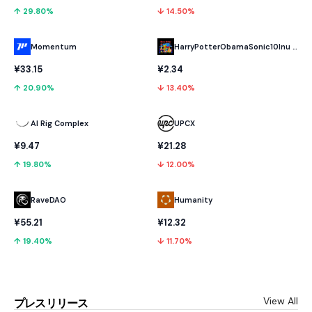
↑ 29.80%
↓ 14.50%
Momentum
HarryPotterObamaSonic10Inu (ETH)
¥33.15
¥2.34
↑ 20.90%
↓ 13.40%
AI Rig Complex
UPCX
¥9.47
¥21.28
↑ 19.80%
↓ 12.00%
RaveDAO
Humanity
¥55.21
¥12.32
↑ 19.40%
↓ 11.70%
View All
プレスリリース