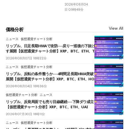
2026年08月04
日 09時49分
View All
価格分析
ニュース
仮想通貨チャート分析
リップル、日足長期HMAで攻防──戻り一巡後の下抜けで0.95ドルを試
す展開【仮想通貨チャート分析】XRP、BTC、ETH、TAKE
2026年08月07日 18時22分
ニュース
仮想通貨チャート分析
リップル、反転の条件整うか──4時間足長期HMA突破で雲下端を目指す
展開【仮想通貨チャート分析】XRP、BTC、ETH、HOME
2026年08月04日 18時36分
仮想通貨チャート分析
ニュース
リップル、反発局面でも売り目線継続──下降ダウ成立で下値追う展開
【仮想通貨チャート分析】XRP、BTC、ETH、UAI
2026年07月30日 18時11分
ニュース
仮想通貨チャート分析