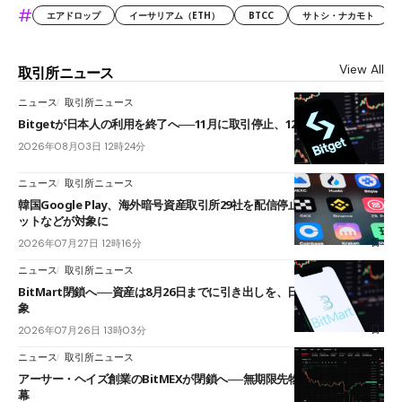
#
エアドロップ
イーサリアム（ETH）
BTCC
サトシ・ナカモト
View All
取引所ニュース
ニュース
取引所ニュース
Bitgetが日本人の利用を終了へ──11月に取引停止、12月末に強制決済
2026年08月03日 12時24分
ニュース
取引所ニュース
韓国Google Play、海外暗号資産取引所29社を配信停止──OKXやバイビ
ットなどが対象に
2026年07月27日 12時16分
ニュース
取引所ニュース
BitMart閉鎖へ──資産は8月26日までに引き出しを、日本人利用者も対
象
2026年07月26日 13時03分
ニュース
取引所ニュース
アーサー・ヘイズ創業のBitMEXが閉鎖へ──無期限先物を生んだ11年に
幕