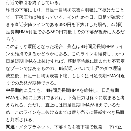
付近で取引を終了している。
昨日の下落により、日足一目均衡表雲を明確に下抜けたこと
で、下落圧力は強まっている。そのため本日、日足で確認で
きる直近安値ラインである390円を下抜けした場合、4時間
足長期HMA付近である350円前後までの下落が視野に入るだ
ろう。
このような展開となった場合、焦点は4時間足長期HMAライ
ンを維持できるかどうかにある。このラインを維持し、かつ
日足短期HMAを上抜けすれば、移動平均線に囲まれた不安定
なゾーンではあるものの、1時間足レベルで上昇のダウ理論
成立後、日足一目均衡表雲下端、もしくは日足長期HMA付近
までの反発が期待できる。
中長期的に見ても、4時間足長期HMAを維持し、日足短期
HMAを明確に上抜けできれば、下落圧力は徐々に弱まると考
えられる。ただし、直上には日足長期HMAが控えているた
め、このラインを上抜けるまでは戻り売りに警戒すべき局面
と判断される。
関連：
メタプラネット、下落するも雲下端で反発──下げ止