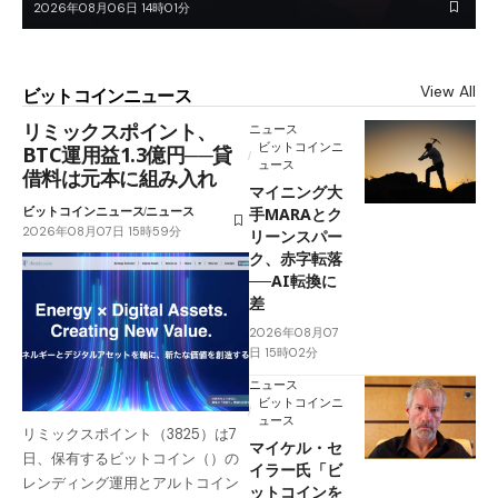
2026年08月06日 14時01分
View All
ビットコインニュース
リミックスポイント、
ニュース
ビットコインニ
BTC運用益1.3億円──貸
ュース
借料は元本に組み入れ
マイニング大
ビットコインニュース
ニュース
手MARAとク
2026年08月07日 15時59分
リーンスパー
ク、赤字転落
──AI転換に
差
2026年08月07
日 15時02分
ニュース
ビットコインニ
ュース
リミックスポイント（3825）は7
マイケル・セ
日、保有するビットコイン（）の
イラー氏「ビ
レンディング運用とアルトコイン
ットコインを