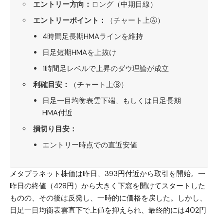
エントリー方向：
ロング（中期目線）
エントリーポイント：
（チャート上Ⓐ）
4時間足長期HMAラインを維持
日足短期HMAを上抜け
1時間足レベルで上昇のダウ理論が成立
利確目安：
（チャート上Ⓑ）
日足一目均衡表雲下端、もしくは日足長期
HMA付近
損切り目安：
エントリー時点での直近安値
メタプラネット株価は昨日、393円付近から取引を開始。一
昨日の終値（428円）から大きく下窓を開けてスタートした
ものの、その後は反発し、一時的に価格を戻した。しかし、
日足一目均衡表雲直下で上値を抑えられ、最終的には402円