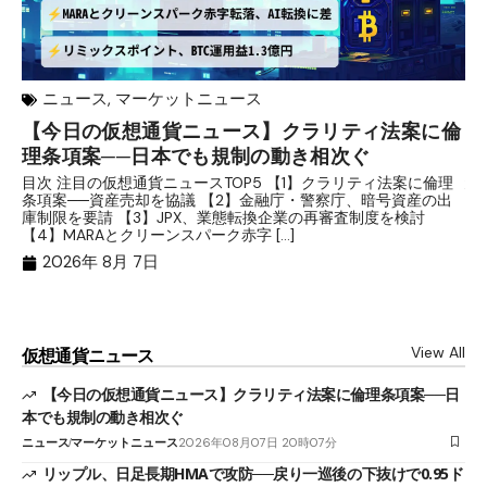
ニュース
,
マーケットニュース
【今日の仮想通貨ニュース】クラリティ法案に倫
リ
理条項案──日本でも規制の動き相次ぐ
下
分
目次 注目の仮想通貨ニュースTOP5 【1】クラリティ法案に倫理
条項案──資産売却を協議 【2】金融庁・警察庁、暗号資産の出
目
庫制限を要請 【3】JPX、業態転換企業の再審査制度を検討
ト
【4】MARAとクリーンスパーク赤字 […]
（
（X
2026年 8月 7日
View All
仮想通貨ニュース
【今日の仮想通貨ニュース】クラリティ法案に倫理条項案──日
本でも規制の動き相次ぐ
ニュース
マーケットニュース
2026年08月07日 20時07分
リップル、日足長期HMAで攻防──戻り一巡後の下抜けで0.95ド