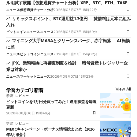
ルを試す展開【仮想通貨チャート分析】XRP、BTC、ETH、TAKE
ニュース
仮想通貨チャート分析
2026年08月07日 18時22分
リミックスポイント、BTC運用益1.3億円──貸借料は元本に組み
入れ
ビットコインニュース
ニュース
2026年08月07日 15時59分
マイニング大手MARAとクリーンスパーク、赤字転落──AI転換
に差
ニュース
ビットコインニュース
2026年08月07日 15時02分
JPX、業態転換に再審査制度を検討──暗号資産トレジャリー企
業は対象か
ニュース
マーケットニュース
2026年08月07日 13時23分
View All
学習カテゴリ新着
学習
レビュー
ビットコインを1万円分買ってみた！運用損益を毎週
更新
2026年08月06日 19時46分
学習
レビュー
MEXCキャンペーン・ボーナス情報総まとめ【2026
年8月最新】