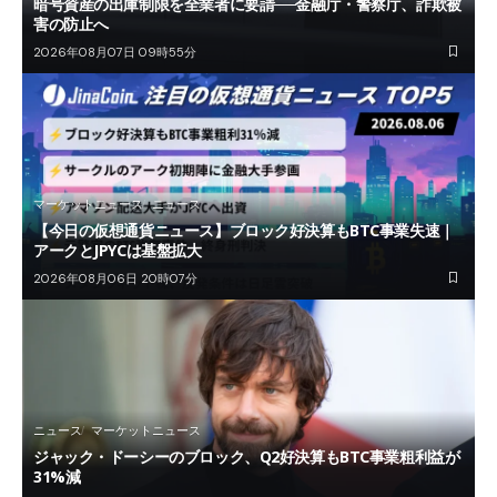
暗号資産の出庫制限を全業者に要請──金融庁・警察庁、詐欺被
害の防止へ
2026年08月07日 09時55分
マーケットニュース
ニュース
【今日の仮想通貨ニュース】ブロック好決算もBTC事業失速｜
アークとJPYCは基盤拡大
2026年08月06日 20時07分
ニュース
マーケットニュース
ジャック・ドーシーのブロック、Q2好決算もBTC事業粗利益が
31%減