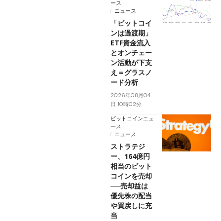
ース
ニュース
「ビットコイ
ンは過渡期」
ETF資金流入
とオンチェー
ン活動が下支
え＝グラスノ
ード分析
2026年08月04
日 10時02分
ビットコインニュ
ース
ニュース
ストラテジ
ー、164億円
相当のビット
コインを売却
──売却益は
優先株の配当
や買戻しに充
当