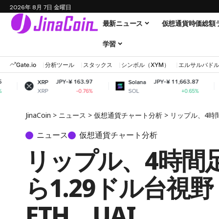
2026年 8月 7日 金曜日
最新ニュース
仮想通貨時価総額
学習
Gate.io
分析ツール
スタックス
シンボル（XYM）
エルサルバド
JPY-¥ 163.97
JPY-¥ 11,663.87
XRP
Solana
Dogecoi
XRP
SOL
DOGE
-0.76%
+0.65%
JinaCoin
>
ニュース
>
仮想通貨チャート分析
>
リップル、4時間
ニュース
仮想通貨チャート分析
リップル、4時間
ら1.29ドル台視
ETH、UAI