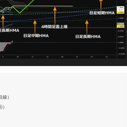
目線）
Ⓐ）