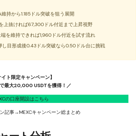
A維持から1.185ドル突破を狙う展開
を上抜ければ67,300ドル付近まで上昇視野
端を維持できれば1,960ドル付近を試す流れ
押し目形成後0.43ドル突破なら0.50ドル台に挑戦
サイト限定キャンペーン】
最大20,000 USDTを獲得！／
EXCの口座開設はこちら
ン記事→
MEXCキャンペーン総まとめ
チャート分析