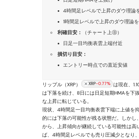
4時間足レベルで上昇のダウ理論を
1時間足レベルで上昇のダウ理論
利確目安：
（チャート上Ⓑ）
日足一目均衡表雲上端付近
損切り目安：
エントリー時点での直近安値
XRP
-0.77%
リップル（XRP）
は現在、1.
は下落を続け、8日には日足短期HMAを下
な上昇に転じている。
現状、4時間足一目均衡表雲下端に上値を抑
的には下落の可能性が残る状態だ。しかし
から、上昇傾向が継続している可能性は高
ば、4時間足レベルでも売り圧減少となり、