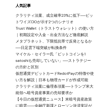
人気記事
クラリティ法案、成立確率23%に低下──ビッ
トワイズCIOが示す2つのシナリオ
Trust Wallet（トラストウォレット）の使い方
｜初期設定や入金・出金方法など徹底解説
メタプラネット、下限抵抗帯で反発となるか
──日足雲下端突破が転換条件
マイケル・セイラー氏「ビットコインを1
satoshiも売却していない」──ストラテジー
の方針と区別
仮想通貨デビットカードRedotPayの特徴や使
い方を解説｜日本も物理カードが作成可能
クラリティ法案に倫理条項案──トランプ米大
統領へ暗号資産事業の売却要求か
【今日の仮想通貨ニュース】米暗号資産政策
に暗雲――金融庁新課とローソン決済実証が