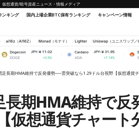
仮想通貨/暗号資産ニュース・情報メディア
ランキング
国内上場企業BTC保有ランキング
キャンペーン情報
ル
ai16z（AI16Z）
Monad（モナド）
Lighter
Uniswap（ユニスワップ／
JPY-¥ 11.02
JPY-¥ 31.95
JPY
n
Cardano
Shiba Inu
ADA
SHIB
+0.9%
+7.14%
足長期HMA維持で反発優勢──雲突破なら1.29ドル台視野【仮想通貨チャー
足長期HMA維持で反
野【仮想通貨チャート分