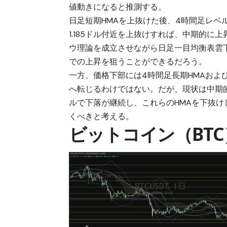
値動きになると推測する。
日足短期HMAを上抜けた後、4時間足レ
1.185ドル付近を上抜けすれば、中期的
ウ理論を成立させながら日足一目均衡表雲
での上昇を狙うことができるだろう。
一方、価格下部には4時間足長期HMAおよ
へ転じるわけではない。だが、現状は中期
ルで下落が継続し、これらのHMAを下抜
くべきと考える。
ビットコイン（BT