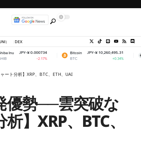
UNI）
DEX
-¥ 0.000734
JPY-¥ 10,260,495.31
Bitcoin
Ethereum
BTC
ETH
-2.17%
+0.34%
ト分析】XRP、BTC、ETH、UAI
発優勢──雲突破な
析】XRP、BTC、