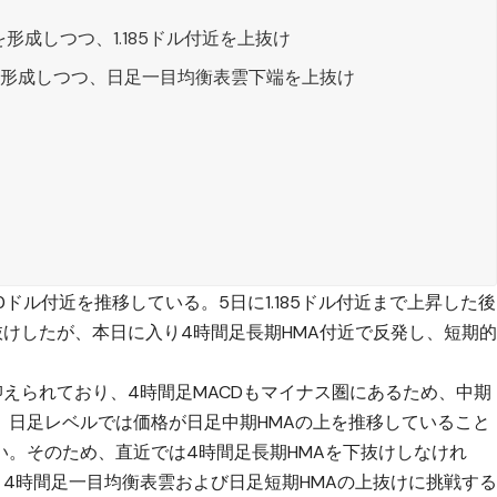
形成しつつ、1.185ドル付近を上抜け
を形成しつつ、日足一目均衡表雲下端を上抜け
10ドル付近を推移している。5日に1.185ドル付近まで上昇した後
抜けしたが、本日に入り4時間足長期HMA付近で反発し、短期
えられており、4時間足MACDもマイナス圏にあるため、中期
、日足レベルでは価格が日足中期HMAの上を推移していること
い。そのため、直近では4時間足長期HMAを下抜けしなけれ
4時間足一目均衡表雲および日足短期HMAの上抜けに挑戦す