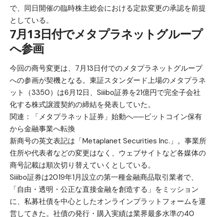
で、同日開催の臨時株主総会における定款変更の承認を前提
としている。
7月13日付でメタプラネットグループ
へ参画
今回の商号変更は、7月13日付でのメタプラネットグループ
への参画が契機となる。東証スタンダード上場のメタプラネ
ット（3350）は6月12日、Siiibo証券を21億円で完全子会社
化する株式譲渡契約の締結を発表していた。
関連：
「メタプラネット証券」始動へ──ビットコイン保有
から金融事業へ転換
新商号の英文表記は「Metaplanet Securities Inc.」。事業所
住所や代表者などの変更はなく、ウェブサイトなど各媒体の
商号記載は順次切り替えていくとしている。
Siiibo証券は2019年1月設立の第一種金融商品取引業者で、
「自由・透明・公正な直接金融を創造する」をミッション
に、私募社債を中心としたオンラインプラットフォームを運
営してきた。社債の発行・購入実績は業界最多水準の40