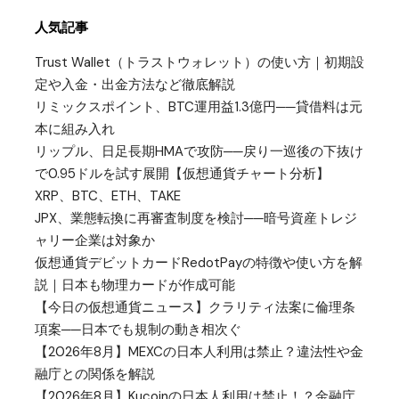
人気記事
Trust Wallet（トラストウォレット）の使い方｜初期設
定や入金・出金方法など徹底解説
リミックスポイント、BTC運用益1.3億円──貸借料は元
本に組み入れ
リップル、日足長期HMAで攻防──戻り一巡後の下抜け
で0.95ドルを試す展開【仮想通貨チャート分析】
XRP、BTC、ETH、TAKE
JPX、業態転換に再審査制度を検討──暗号資産トレジ
ャリー企業は対象か
仮想通貨デビットカードRedotPayの特徴や使い方を解
説｜日本も物理カードが作成可能
【今日の仮想通貨ニュース】クラリティ法案に倫理条
項案──日本でも規制の動き相次ぐ
【2026年8月】MEXCの日本人利用は禁止？違法性や金
融庁との関係を解説
【2026年8月】Kucoinの日本人利用は禁止！？金融庁