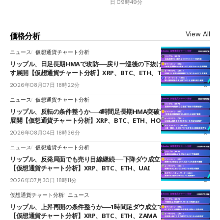
日 09時49分
View All
価格分析
ニュース
仮想通貨チャート分析
リップル、日足長期HMAで攻防──戻り一巡後の下抜けで0.95ドルを試
す展開【仮想通貨チャート分析】XRP、BTC、ETH、TAKE
2026年08月07日 18時22分
ニュース
仮想通貨チャート分析
リップル、反転の条件整うか──4時間足長期HMA突破で雲下端を目指す
展開【仮想通貨チャート分析】XRP、BTC、ETH、HOME
2026年08月04日 18時36分
ニュース
仮想通貨チャート分析
リップル、反発局面でも売り目線継続──下降ダウ成立で下値追う展開
【仮想通貨チャート分析】XRP、BTC、ETH、UAI
2026年07月30日 18時11分
仮想通貨チャート分析
ニュース
リップル、上昇再開の条件整うか──1時間足ダウ成立で1.185ドルを狙う
【仮想通貨チャート分析】XRP、BTC、ETH、ZAMA