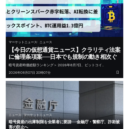
マーケットニュース
ニュース
【今日の仮想通貨ニュース】クラリティ法案
に倫理条項案──日本でも規制の動き相次ぐ
暗号資産時価総額ランキング＞ 2026年8月7日、ビットコイ…
2026年08月07日 20時07分
ニュース
マーケットニュース
暗号資産の出庫制限を全業者に要請──金融庁・警察庁、詐欺被
害の防止へ