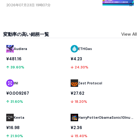
2026年07月23日 19時07分
変動率の高い銘柄一覧
View All
Audiera
ETHGas
¥481.16
¥4.23
↑ 39.60%
↓ 24.30%
INI
Zest Protocol
¥0.009267
¥27.62
↑ 31.60%
↓ 18.20%
Keeta
HarryPotterObamaSonic10Inu (ETH)
¥16.98
¥2.36
↑ 21.90%
↓ 15.40%