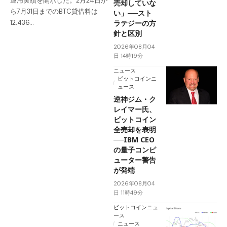
運用実績を開示した。2月24日か
売却していな
ら7月31日までのBTC貸借料は
い」──スト
ラテジーの方
12.436…
針と区別
2026年08月04
日 14時19分
ニュース
ビットコインニ
ュース
逆神ジム・ク
レイマー氏、
ビットコイン
全売却を表明
──IBM CEO
の量子コンピ
ューター警告
が発端
2026年08月04
日 11時49分
ビットコインニュ
ース
ニュース