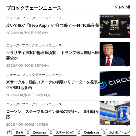
View All
ブロックチェーンニュース
ニュース
ブロックチェーンニュース
歩いて稼ぐ「Step App」が4年で終了──FITFI保有者に対応呼びかけ
2026年08月07日 12時12分
ニュース
ブロックチェーンニュース
クラリティ法案に倫理条項案──トランプ米大統領へ暗号資産事業の売却
要求か
2026年08月07日 12時04分
ニュース
ブロックチェーンニュース
米サークル、独自L1アークの初期バリデーターを発表――ブラックロッ
クやSBIも参画
2026年08月06日 16時03分
ニュース
ブロックチェーンニュース
ローソン、ステーブルコイン決済の実証へ──8月6日からJPYCやUSDC対
応
2026年08月05日 15時12分
#
DeFi
Zoomex
ステーキング
Coinbase
カルダノ・エイダ（Ca