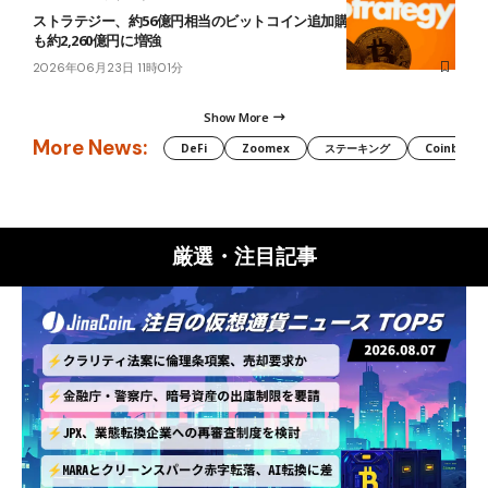
ストラテジー、約56億円相当のビットコイン追加購入──現金準備金
も約2,260億円に増強
2026年06月23日 11時01分
Show More
More News:
DeFi
Zoomex
ステーキング
Coinbase
厳選・注目記事