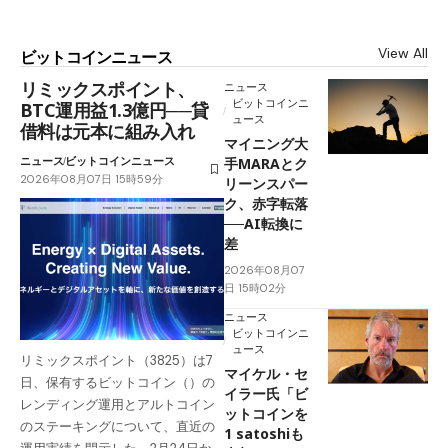
View All
ビットコインニュース
リミックスポイント、
ニュース
ビットコインニ
BTC運用益1.3億円──貸
ュース
借料は元本に組み入れ
マイニング大
ニュース
ビットコインニュース
手MARAとク
2026年08月07日 15時59分
リーンスパー
ク、赤字転落
──AI転換に
差
2026年08月07
日 15時02分
ニュース
ビットコインニ
ュース
リミックスポイント（3825）は7
マイケル・セ
日、保有するビットコイン（）の
イラー氏「ビ
レンディング運用とアルトコイン
ットコインを
のステーキングについて、直近の
1 satoshiも