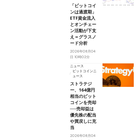
「ビットコイ
ンは過渡期」
ETF資金流入
とオンチェー
ン活動が下支
え＝グラスノ
ード分析
2026年08月04
日 10時02分
ニュース
ビットコインニ
ュース
ストラテジ
ー、164億円
相当のビット
コインを売却
──売却益は
優先株の配当
や買戻しに充
当
2026年08月04