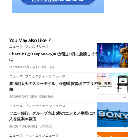
You May also Like
ニュース
プレスリリース
ChatGPTとDeepSeekのAIが選ぶ3月に急騰しそうな仮想通貨5選と
は
2025年02月26日 09時39分
ニュース
ブロックチェーンニュース
渡辺創太氏のスターテイル、仮想通貨管理アプリの日本版を提供開
始
2026年06月25日 13時09分
ニュース
ブロックチェーンニュース
ソニー銀行、グループ売上6割のエンタメ事業にステーブルコイン導
入を提案＝報道
2026年04月08日 13時50分
ニュース
ビットコインニュース