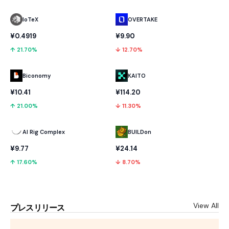
IoTeX
OVERTAKE
¥0.4919
¥9.90
↑ 21.70%
↓ 12.70%
Biconomy
KAITO
¥10.41
¥114.20
↑ 21.00%
↓ 11.30%
AI Rig Complex
BUILDon
¥9.77
¥24.14
↑ 17.60%
↓ 8.70%
View All
プレスリリース