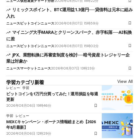
ニュース
仮想通貨チャート分析
2026年08月07日 18時22分
リミックスポイント、BTC運用益1.3億円──貸借料は元本に組み
入れ
ニュース
ビットコインニュース
2026年08月07日 15時59分
マイニング大手MARAとクリーンスパーク、赤字転落──AI転換
に差
ニュース
ビットコインニュース
2026年08月07日 15時02分
JPX、業態転換に再審査制度を検討──暗号資産トレジャリー企
業は対象か
ニュース
マーケットニュース
2026年08月07日 13時23分
View All
学習カテゴリ新着
レビュー
学習
ビットコインを1万円分買ってみた！運用損益を毎週
更新
2026年08月06日 19時46分
学習
レビュー
MEXCキャンペーン・ボーナス情報総まとめ【2026
年8月最新】
2026年08月06日 12時29分