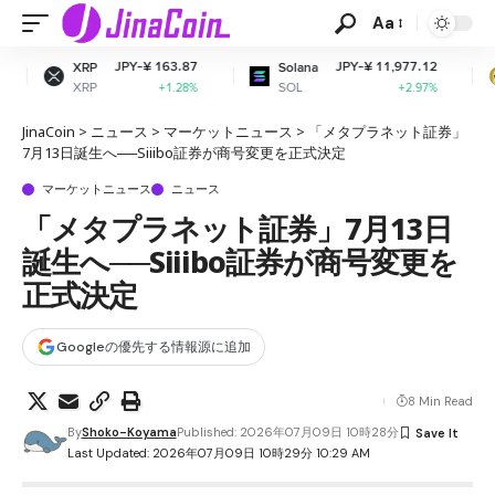
Aa
Y-¥ 163.87
JPY-¥ 11,977.12
JPY-
Solana
Dogecoin
SOL
DOGE
+1.28%
+2.97%
JinaCoin
>
ニュース
>
マーケットニュース
>
「メタプラネット証券」
7月13日誕生へ──Siiibo証券が商号変更を正式決定
マーケットニュース
ニュース
「メタプラネット証券」7月13日
誕生へ──Siiibo証券が商号変更を
正式決定
Googleの優先する情報源に追加
8 Min Read
By
Shoko-Koyama
Published: 2026年07月09日 10時28分
Last Updated: 2026年07月09日 10時29分 10:29 AM