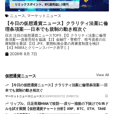
ニュース
,
マーケットニュース
【今日の仮想通貨ニュース】クラリティ法案に倫
リ
理条項案──日本でも規制の動き相次ぐ
下
分
目次 注目の仮想通貨ニュースTOP5 【1】クラリティ法案に倫理
条項案──資産売却を協議 【2】金融庁・警察庁、暗号資産の出
目
庫制限を要請 【3】JPX、業態転換企業の再審査制度を検討
ト
【4】MARAとクリーンスパーク赤字 […]
（
（X
2026年 8月 7日
View All
仮想通貨ニュース
【今日の仮想通貨ニュース】クラリティ法案に倫理条項案──日
本でも規制の動き相次ぐ
マーケットニュース
ニュース
2026年08月07日 20時07分
リップル、日足長期HMAで攻防──戻り一巡後の下抜けで0.95ド
ルを試す展開【仮想通貨チャート分析】XRP、BTC、ETH、TAKE