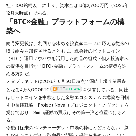
社・100銘柄以上に上り、資本金は16億2,700万円（2025年
12月末時点）である。
「BTC×金融」プラットフォームの構
築へ
商号変更後は、利回りを求める投資家ニーズに応える従来の
取り組みを加速させるとともに、親会社のビットコイン
（BTC）運用ノウハウを活用した商品の組成・個人投資家へ
の提供を目指す「BTC×金融」プラットフォームの構築を進
める方針だ。
メタプラネットは2026年6月30日時点で国内上場企業最多
BTC
+0.04%
となる4万3,000BTC
を保有している。同社
はビットコインを中核とした金融エコシステムの構築を目指
す中長期戦略「Project Nova（プロジェクト・ノヴァ）」を
掲げており、Siiibo証券の買収はその第一弾と位置づけられ
る。
今後は従来のベンチャーデット市場の枠にとどまらない、新
たなインカムゲイン型商品の開発・提供を進めるとしてい