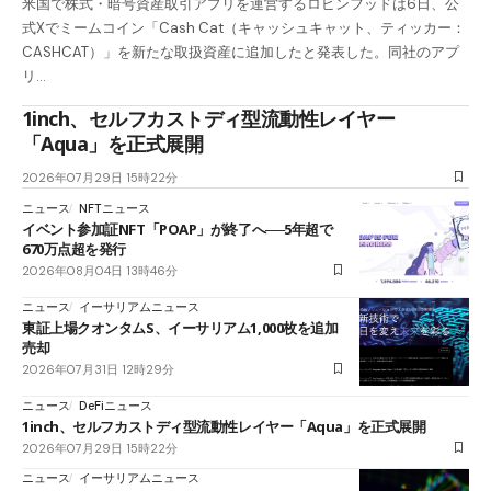
米国で株式・暗号資産取引アプリを運営するロビンフッドは6日、公
式Xでミームコイン「Cash Cat（キャッシュキャット、ティッカー：
CASHCAT）」を新たな取扱資産に追加したと発表した。同社のアプ
リ…
1inch、セルフカストディ型流動性レイヤー
「Aqua」を正式展開
2026年07月29日 15時22分
ニュース
NFTニュース
イベント参加証NFT「POAP」が終了へ──5年超で
670万点超を発行
2026年08月04日 13時46分
ニュース
イーサリアムニュース
東証上場クオンタムS、イーサリアム1,000枚を追加
売却
2026年07月31日 12時29分
ニュース
DeFiニュース
1inch、セルフカストディ型流動性レイヤー「Aqua」を正式展開
2026年07月29日 15時22分
ニュース
イーサリアムニュース