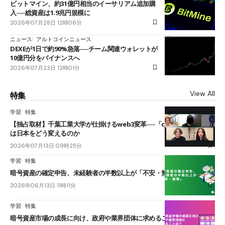
ビットマイン、約31億円相当のイーサリアム追加購
入──総資産は1.9兆円規模に
2026年07月28日 12時06分
ニュース
アルトコインニュース
DEXEが1日で約90%急落──チーム関連ウォレットが
10億円分をバイナンスへ
2026年07月23日 12時01分
View All
特集
学習
特集
【独占取材】千葉工業大学が仕掛けるweb3変革──「cJPY」とAIの融合
は日本をどう変えるのか
2026年07月13日 09時25分
学習
特集
暗号資産の確定申告、未経験者の半数以上が「不安・無理」
2026年06月13日 11時11分
学習
特集
暗号資産市場の成長に向け、政府や業界団体に求めることは？