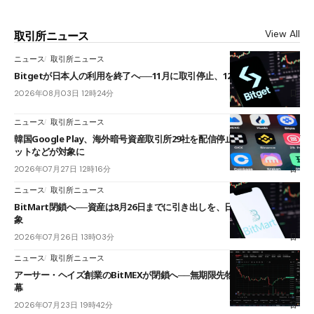
View All
取引所ニュース
ニュース
取引所ニュース
Bitgetが日本人の利用を終了へ──11月に取引停止、12月末に強制決済
2026年08月03日 12時24分
ニュース
取引所ニュース
韓国Google Play、海外暗号資産取引所29社を配信停止──OKXやバイビ
ットなどが対象に
2026年07月27日 12時16分
ニュース
取引所ニュース
BitMart閉鎖へ──資産は8月26日までに引き出しを、日本人利用者も対
象
2026年07月26日 13時03分
ニュース
取引所ニュース
アーサー・ヘイズ創業のBitMEXが閉鎖へ──無期限先物を生んだ11年に
幕
2026年07月23日 19時42分