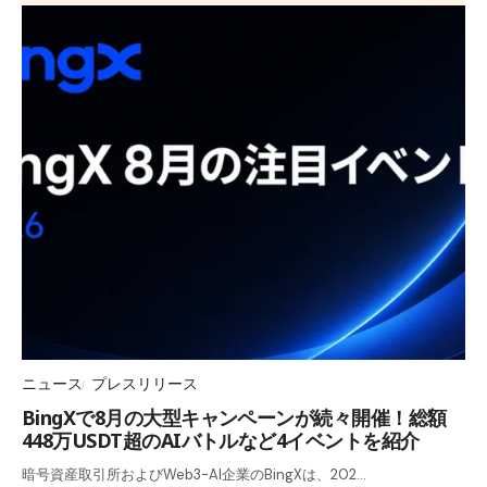
ニュース
プレスリリース
BingXで8月の大型キャンペーンが続々開催！総額
448万USDT超のAIバトルなど4イベントを紹介
暗号資産取引所およびWeb3-AI企業のBingXは、202…