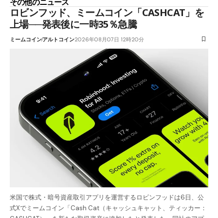
その他のニュース
ロビンフッド、ミームコイン「CASHCAT」を
上場──発表後に一時35％急騰
ミームコイン
アルトコイン
2026年08月07日 12時20分
米国で株式・暗号資産取引アプリを運営するロビンフッドは6日、公
式Xでミームコイン「Cash Cat（キャッシュキャット、ティッカー：