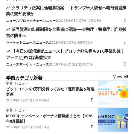
クラリティ法案に倫理条項案──トランプ米大統領へ暗号資産事
業の売却要求か
ニュース
ブロックチェーンニュース
2026年08月07日 12時04分
暗号資産の出庫制限を全業者に要請──金融庁・警察庁、詐欺被
害の防止へ
マーケットニュース
ニュース
2026年08月07日 09時55分
【今日の仮想通貨ニュース】ブロック好決算もBTC事業失速｜
アークとJPYCは基盤拡大
ニュース
マーケットニュース
2026年08月06日 20時07分
View All
学習カテゴリ新着
学習
レビュー
ビットコインを1万円分買ってみた！運用損益を毎週
更新
2026年08月06日 19時46分
学習
レビュー
MEXCキャンペーン・ボーナス情報総まとめ【2026
年8月最新】
2026年08月06日 12時29分