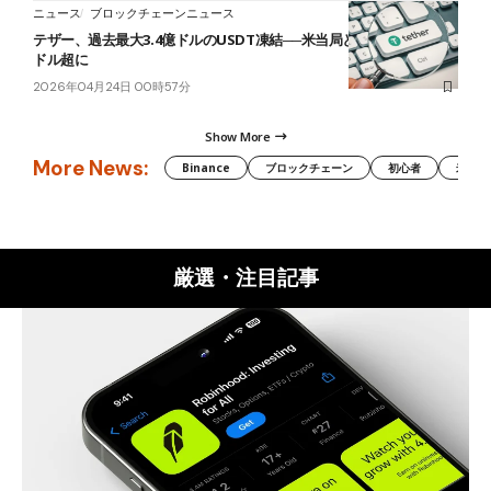
ニュース
ブロックチェーンニュース
テザー、過去最大3.4億ドルのUSDT凍結──米当局と連携、累計44億
ドル超に
2026年04月24日 00時57分
Show More
More News:
Binance
ブロックチェーン
初心者
米国証
厳選・注目記事