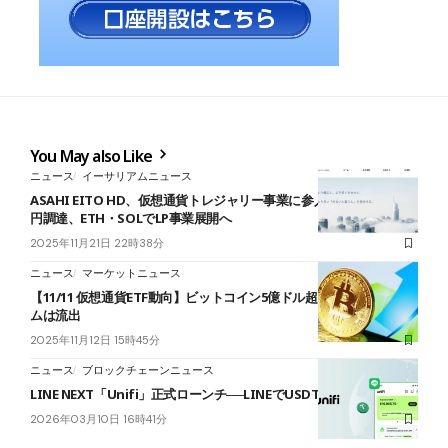
You May also Like
ニュース
イーサリアムニュース
ASAHI EITO HD、仮想通貨トレジャリー事業に参入──最大約27億
円調達、ETH・SOLでLP事業展開へ
2025年11月21日 22時38分
ニュース
マーケットニュース
【11/11 仮想通貨ETF動向】ビットコイン5億ドル超流入、イーサリア
ムは流出
2025年11月12日 15時45分
ニュース
ブロックチェーンニュース
LINE NEXT「Unifi」正式ローンチ──LINEでUSDT利息最大年率8%
2026年03月10日 16時41分