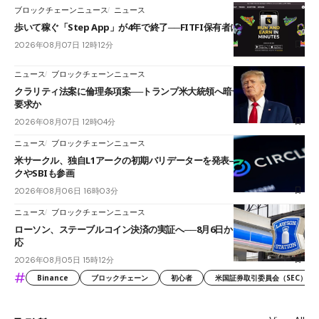
ブロックチェーンニュース
ニュース
歩いて稼ぐ「Step App」が4年で終了──FITFI保有者に対応呼びかけ
2026年08月07日 12時12分
ニュース
ブロックチェーンニュース
クラリティ法案に倫理条項案──トランプ米大統領へ暗号資産事業の売却
要求か
2026年08月07日 12時04分
ニュース
ブロックチェーンニュース
米サークル、独自L1アークの初期バリデーターを発表――ブラックロッ
クやSBIも参画
2026年08月06日 16時03分
ニュース
ブロックチェーンニュース
ローソン、ステーブルコイン決済の実証へ──8月6日からJPYCやUSDC対
応
2026年08月05日 15時12分
#
Binance
ブロックチェーン
初心者
米国証券取引委員会（SEC）