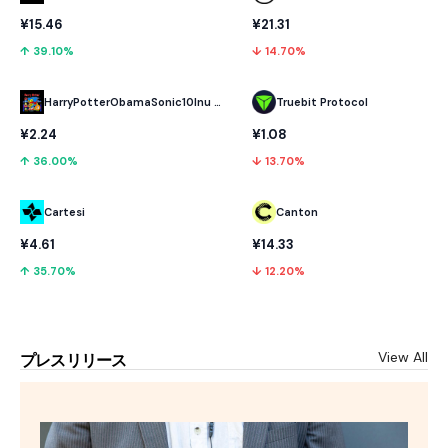
¥15.46
¥21.31
↑ 39.10%
↓ 14.70%
HarryPotterObamaSonic10Inu (ETH)
Truebit Protocol
¥2.24
¥1.08
↑ 36.00%
↓ 13.70%
Cartesi
Canton
¥4.61
¥14.33
↑ 35.70%
↓ 12.20%
View All
プレスリリース