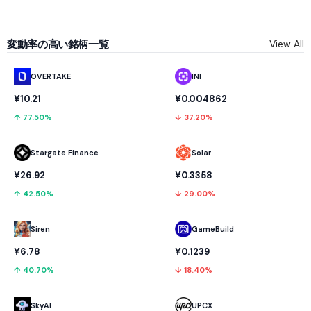
変動率の高い銘柄一覧
View All
OVERTAKE
INI
¥10.21
¥0.004862
↑ 77.50%
↓ 37.20%
Stargate Finance
Solar
¥26.92
¥0.3358
↑ 42.50%
↓ 29.00%
GameBuild
Siren
¥0.1239
¥6.78
↓ 18.40%
↑ 40.70%
SkyAI
UPCX