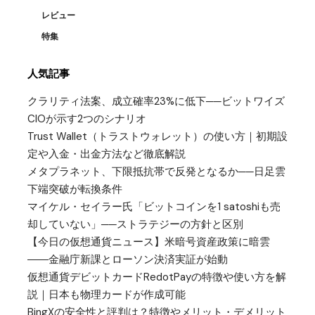
レビュー
特集
人気記事
クラリティ法案、成立確率23%に低下──ビットワイズ
CIOが示す2つのシナリオ
Trust Wallet（トラストウォレット）の使い方｜初期設
定や入金・出金方法など徹底解説
メタプラネット、下限抵抗帯で反発となるか──日足雲
下端突破が転換条件
マイケル・セイラー氏「ビットコインを1 satoshiも売
却していない」──ストラテジーの方針と区別
【今日の仮想通貨ニュース】米暗号資産政策に暗雲
――金融庁新課とローソン決済実証が始動
仮想通貨デビットカードRedotPayの特徴や使い方を解
説｜日本も物理カードが作成可能
BingXの安全性と評判は？特徴やメリット・デメリット