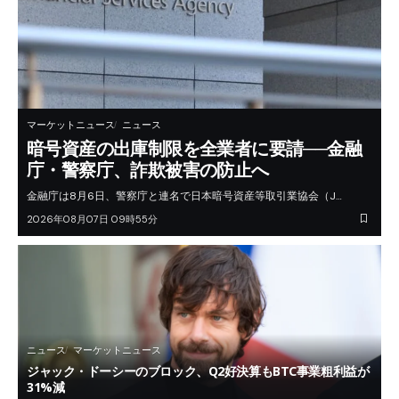
マーケットニュース
ニュース
暗号資産の出庫制限を全業者に要請──金融
庁・警察庁、詐欺被害の防止へ
金融庁は8月6日、警察庁と連名で日本暗号資産等取引業協会（J…
2026年08月07日 09時55分
ニュース
マーケットニュース
ジャック・ドーシーのブロック、Q2好決算もBTC事業粗利益が
31%減