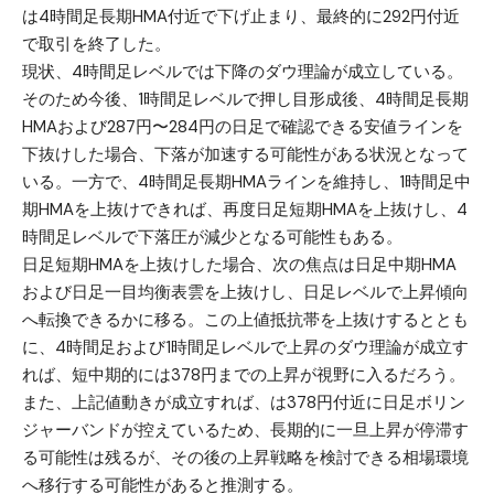
は4時間足長期HMA付近で下げ止まり、最終的に292円付近
で取引を終了した。
現状、4時間足レベルでは下降のダウ理論が成立している。
そのため今後、1時間足レベルで押し目形成後、4時間足長期
HMAおよび287円〜284円の日足で確認できる安値ラインを
下抜けした場合、下落が加速する可能性がある状況となって
いる。一方で、4時間足長期HMAラインを維持し、1時間足中
期HMAを上抜けできれば、再度日足短期HMAを上抜けし、4
時間足レベルで下落圧が減少となる可能性もある。
日足短期HMAを上抜けした場合、次の焦点は日足中期HMA
および日足一目均衡表雲を上抜けし、日足レベルで上昇傾向
へ転換できるかに移る。この上値抵抗帯を上抜けするととも
に、4時間足および1時間足レベルで上昇のダウ理論が成立す
れば、短中期的には378円までの上昇が視野に入るだろう。
また、上記値動きが成立すれば、は378円付近に日足ボリン
ジャーバンドが控えているため、長期的に一旦上昇が停滞す
る可能性は残るが、その後の上昇戦略を検討できる相場環境
へ移行する可能性があると推測する。