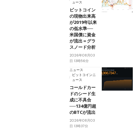
ュース
ビットコイン
の現物出来高
が2019年以来
の低水準──
米国債に資金
が流出＝グラ
スノード分析
2026年08月03
日 13時56分
ニュース
ビットコインニ
ュース
コールドカー
ドのシード生
成に不具合
──134億円超
のBTCが流出
2026年08月03
日 13時37分