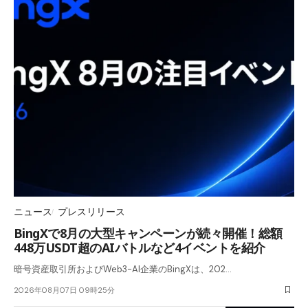
ニュース
プレスリリース
BingXで8月の大型キャンペーンが続々開催！総額
448万USDT超のAIバトルなど4イベントを紹介
暗号資産取引所およびWeb3-AI企業のBingXは、202…
2026年08月07日 09時25分