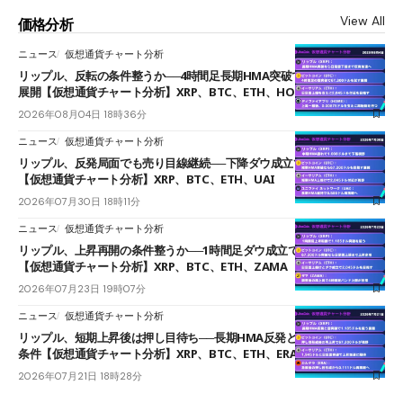
View All
価格分析
ニュース
仮想通貨チャート分析
リップル、反転の条件整うか──4時間足長期HMA突破で雲下端を目指す
展開【仮想通貨チャート分析】XRP、BTC、ETH、HOME
2026年08月04日 18時36分
ニュース
仮想通貨チャート分析
リップル、反発局面でも売り目線継続──下降ダウ成立で下値追う展開
【仮想通貨チャート分析】XRP、BTC、ETH、UAI
2026年07月30日 18時11分
ニュース
仮想通貨チャート分析
リップル、上昇再開の条件整うか──1時間足ダウ成立で1.185ドルを狙う
【仮想通貨チャート分析】XRP、BTC、ETH、ZAMA
2026年07月23日 19時07分
ニュース
仮想通貨チャート分析
リップル、短期上昇後は押し目待ち──長期HMA反発と雲上抜けが買い
条件【仮想通貨チャート分析】XRP、BTC、ETH、ERA
2026年07月21日 18時28分