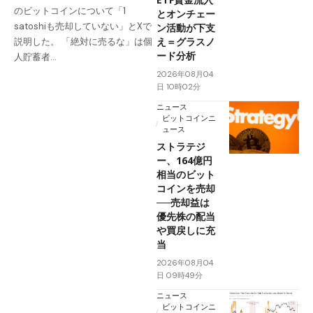
のビットコインについて「1
とオンチェー
satoshiも売却していない」とXで
ン活動が下支
え＝グラスノ
説明した。 「絶対に売るな」は個
ード分析
人貯蓄者…
2026年08月04
日 10時02分
ニュース
ビットコインニ
ュース
ストラテジ
ー、164億円
相当のビット
コインを売却
──売却益は
優先株の配当
や買戻しに充
当
2026年08月04
日 09時49分
ニュース
ビットコインニ