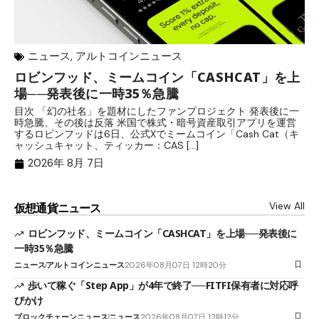
ニュース
,
アルトコインニュース
ロビンフッド、ミームコイン「CASHCAT」を上
歩
場──発表後に一時35％急騰
保
目次 「幻の社名」を題材にしたファンプロジェクト 発表後に一
目
時急騰、その後は反落 米国で株式・暗号資産取引アプリを運営
中
するロビンフッドは6日、公式Xでミームコイン「Cash Cat（キ
「
ャッシュキャット、ティッカー：CAS […]
間
2026年 8月 7日
View All
仮想通貨ニュース
ロビンフッド、ミームコイン「CASHCAT」を上場──発表後に
一時35％急騰
ニュース
アルトコインニュース
2026年08月07日 12時20分
歩いて稼ぐ「Step App」が4年で終了──FITFI保有者に対応呼
びかけ
ブロックチェーンニュース
ニュース
2026年08月07日 12時12分