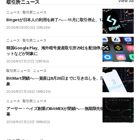
View All
取引所ニュース
ニュース
取引所ニュース
Bitgetが日本人の利用を終了へ──11月に取引停止、12月末に強制決済
2026年08月03日 12時24分
ニュース
取引所ニュース
韓国Google Play、海外暗号資産取引所29社を配信停止──OKXやバイビ
ットなどが対象に
2026年07月27日 12時16分
取引所ニュース
ニュース
BitMart閉鎖へ──資産は8月26日までに引き出しを、日本人利用者も対
象
2026年07月26日 13時03分
ニュース
取引所ニュース
アーサー・ヘイズ創業のBitMEXが閉鎖へ──無期限先物を生んだ11年に
幕
2026年07月23日 19時42分