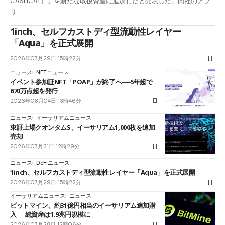
CASHCAT）」を新たな取扱資産に追加したと発表した。同社のアプ
リ…
1inch、セルフカストディ型流動性レイヤー
「Aqua」を正式展開
2026年07月29日 15時22分
ニュース
NFTニュース
イベント参加証NFT「POAP」が終了へ──5年超で
670万点超を発行
2026年08月04日 13時46分
ニュース
イーサリアムニュース
東証上場クオンタムS、イーサリアム1,000枚を追加
売却
2026年07月31日 12時29分
ニュース
DeFiニュース
1inch、セルフカストディ型流動性レイヤー「Aqua」を正式展開
2026年07月29日 15時22分
イーサリアムニュース
ニュース
ビットマイン、約31億円相当のイーサリアム追加購
入──総資産は1.9兆円規模に
2026年07月28日 12時06分