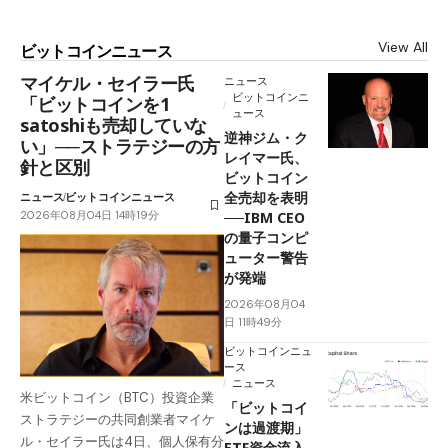
View All
ビットコインニュース
マイケル・セイラー氏
ニュース
ビットコインニ
「ビットコインを1
ュース
satoshiも売却していな
逆神ジム・ク
い」──ストラテジーの方
レイマー氏、
針と区別
ビットコイン
全売却を表明
ニュース
ビットコインニュース
2026年08月04日 14時19分
──IBM CEO
の量子コンピ
ューター警告
が発端
2026年08月04
日 11時49分
ビットコインニュ
ース
ニュース
米ビットコイン（BTC）投資企業
「ビットコイ
ストラテジーの共同創業者マイケ
ンは過渡期」
ル・セイラー氏は4日、個人保有分
ETF資金流入