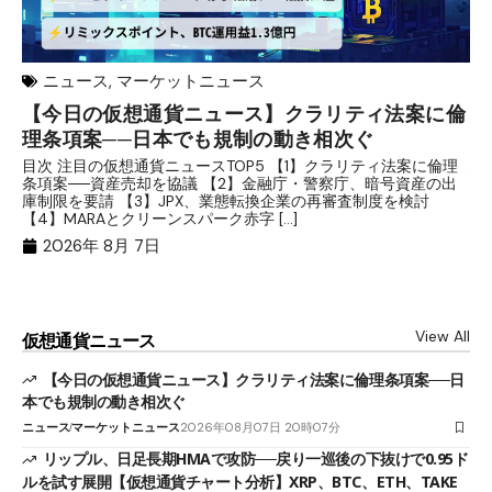
ニュース
,
マーケットニュース
【今日の仮想通貨ニュース】クラリティ法案に倫
リ
理条項案──日本でも規制の動き相次ぐ
下
分
目次 注目の仮想通貨ニュースTOP5 【1】クラリティ法案に倫理
条項案──資産売却を協議 【2】金融庁・警察庁、暗号資産の出
目
庫制限を要請 【3】JPX、業態転換企業の再審査制度を検討
ト
【4】MARAとクリーンスパーク赤字 […]
（
（X
2026年 8月 7日
View All
仮想通貨ニュース
【今日の仮想通貨ニュース】クラリティ法案に倫理条項案──日
本でも規制の動き相次ぐ
ニュース
マーケットニュース
2026年08月07日 20時07分
リップル、日足長期HMAで攻防──戻り一巡後の下抜けで0.95ド
ルを試す展開【仮想通貨チャート分析】XRP、BTC、ETH、TAKE