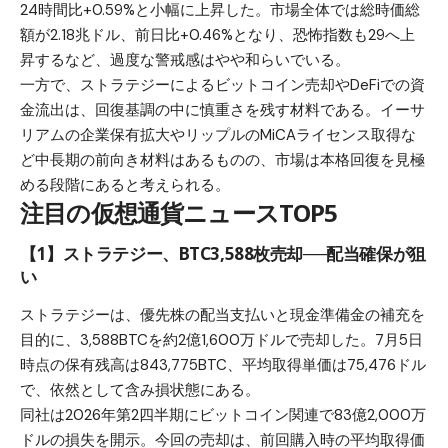
24時間比+0.59%と小幅に上昇した。市場全体では総時価総
額が2.18兆ドル、前日比+0.46%となり、恐怖指数も29へ上
昇するなど、過度な警戒感はやや和らいでいる。
一方で、ストラテジーによるビットコイン売却やDeFiでの資
金流出は、回復基調の中に慎重さを残す材料である。イーサ
リアムの企業保有拡大やリップルのMiCAライセンス取得な
ど中長期の前向き材料はあるものの、市場は本格回復を見極
める段階にあると考えられる。
注目の仮想通貨ニュースTOP5
【1】ストラテジー、BTC3,588枚売却──配当確保が狙
い
ストラテジーは、優先株の配当支払いと現金準備金の補充を
目的に、3,588BTCを約2億1,600万ドルで売却した。7月5日
時点の保有残高は843,775BTC、平均取得単価は75,476ドル
で、依然として含み損状態にある。
同社は2026年第2四半期にビットコイン関連で83億2,000万
ドルの損失を開示。今回の売却は、前回購入時の平均取得価