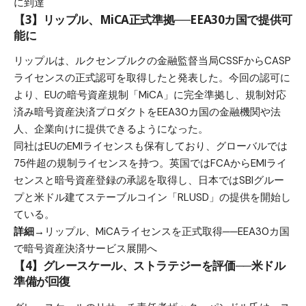
に到達
【3】リップル、MiCA正式準拠──EEA30カ国で提供可
能に
リップルは、ルクセンブルクの金融監督当局CSSFからCASP
ライセンスの正式認可を取得したと発表した。今回の認可に
より、EUの暗号資産規制「MiCA」に完全準拠し、規制対応
済み暗号資産決済プロダクトをEEA30カ国の金融機関や法
人、企業向けに提供できるようになった。
同社はEUのEMIライセンスも保有しており、グローバルでは
75件超の規制ライセンスを持つ。英国ではFCAからEMIライ
センスと暗号資産登録の承認を取得し、日本ではSBIグルー
プと米ドル建てステーブルコイン「RLUSD」の提供を開始し
ている。
詳細→
リップル、MiCAライセンスを正式取得──EEA30カ国
で暗号資産決済サービス展開へ
【4】グレースケール、ストラテジーを評価──米ドル
準備が回復