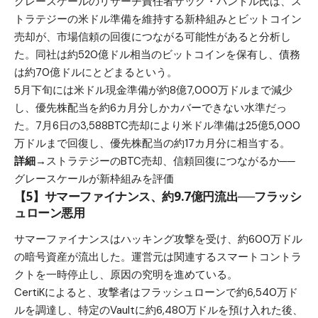
グレースケールのリサーチ責任者ザック・パンドル氏は、ス
トラテジーの米ドル準備を維持する新枠組みとビットコイン
売却が、市場信頼の回復につながる可能性があると分析し
た。同社は約520億ドル相当のビットコインを保有し、債務
は約70億ドルにとどまるという。
5月下旬には米ドル現金準備が約8億7,000万ドルまで減少
し、優先株配当を約6カ月分しかカバーできない水準だっ
た。7月6日の3,588BTC売却により米ドル準備は25億5,000
万ドルまで回復し、優先株配当の約17カ月分に相当する。
詳細→
ストラテジーのBTC売却、信頼回復につながるか──
グレースケールが新枠組みを評価
【5】サマーファイナンス、約9.7億円流出──フラッシ
ュローン悪用
サマーファイナンスはハッキング攻撃を受け、約600万ドル
の暗号資産が流出した。運営元は関連するスマートコントラ
クトを一時停止し、原因の究明を進めている。
CertiKによると、攻撃者はフラッシュローンで約6,540万ド
ルを調達し、特定のVaultに約6,480万ドルを預け入れた後、