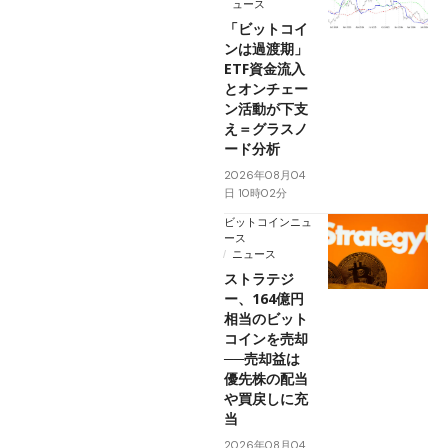
ュース
「ビットコイ
ンは過渡期」
ETF資金流入
とオンチェー
ン活動が下支
え＝グラスノ
ード分析
2026年08月04
日 10時02分
ビットコインニュ
ース
ニュース
ストラテジ
ー、164億円
相当のビット
コインを売却
──売却益は
優先株の配当
や買戻しに充
当
2026年08月04