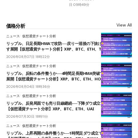
日 09時49分
View All
価格分析
ニュース
仮想通貨チャート分析
リップル、日足長期HMAで攻防──戻り一巡後の下抜けで0.95ドルを試
す展開【仮想通貨チャート分析】XRP、BTC、ETH、TAKE
2026年08月07日 18時22分
ニュース
仮想通貨チャート分析
リップル、反転の条件整うか──4時間足長期HMA突破で雲下端を目指す
展開【仮想通貨チャート分析】XRP、BTC、ETH、HOME
2026年08月04日 18時36分
ニュース
仮想通貨チャート分析
リップル、反発局面でも売り目線継続──下降ダウ成立で下値追う展開
【仮想通貨チャート分析】XRP、BTC、ETH、UAI
2026年07月30日 18時11分
ニュース
仮想通貨チャート分析
リップル、上昇再開の条件整うか──1時間足ダウ成立で1.185ドルを狙う