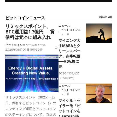
View All
ビットコインニュース
リミックスポイント、
ニュース
ビットコインニ
BTC運用益1.3億円──貸
ュース
借料は元本に組み入れ
マイニング大
ビットコインニュース
ニュース
手MARAとク
2026年08月07日 15時59分
リーンスパー
ク、赤字転落
──AI転換に
差
2026年08月07
日 15時02分
ニュース
ビットコインニ
ュース
リミックスポイント（3825）は7
マイケル・セ
日、保有するビットコイン（）の
イラー氏「ビ
レンディング運用とアルトコイン
ットコインを
のステーキングについて、直近の
1 satoshiも