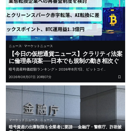
ニュース
マーケットニュース
【今日の仮想通貨ニュース】クラリティ法案
に倫理条項案──日本でも規制の動き相次ぐ
暗号資産時価総額ランキング＞ 2026年8月7日、ビットコイ…
2026年08月07日 20時07分
マーケットニュース
ニュース
暗号資産の出庫制限を全業者に要請──金融庁・警察庁、詐欺被