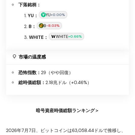
下落銘柄：
YU
+0.00%
YU：
B
-8.03%
B：
WHITE
+0.66%
WHITE：
市場の温度感
恐怖指数：
29（やや回復）
総時価総額：
2.18兆ドル（+0.46%）
暗号資産時価総額ランキング＞
2026年7月7日、ビットコインは63,058.44ドルで推移し、