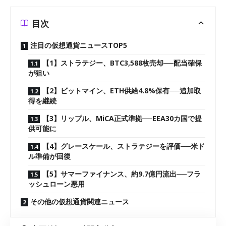
目次
注目の仮想通貨ニュースTOP5
【1】ストラテジー、BTC3,588枚売却──配当確保
が狙い
【2】ビットマイン、ETH供給4.8%保有──追加取
得を継続
【3】リップル、MiCA正式準拠──EEA30カ国で提
供可能に
【4】グレースケール、ストラテジーを評価──米ド
ル準備が回復
【5】サマーファイナンス、約9.7億円流出──フラ
ッシュローン悪用
その他の仮想通貨関連ニュース