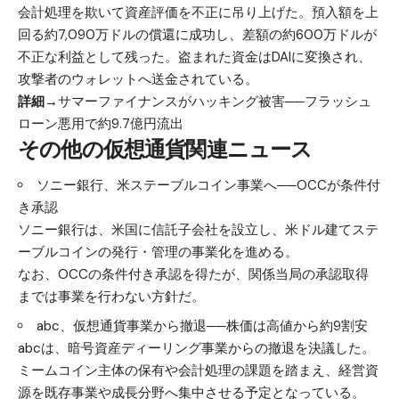
会計処理を欺いて資産評価を不正に吊り上げた。預入額を上
回る約7,090万ドルの償還に成功し、差額の約600万ドルが
不正な利益として残った。盗まれた資金はDAIに変換され、
攻撃者のウォレットへ送金されている。
詳細→
サマーファイナンスがハッキング被害──フラッシュ
ローン悪用で約9.7億円流出
その他の仮想通貨関連ニュース
ソニー銀行、米ステーブルコイン事業へ──OCCが条件付
き承認
ソニー銀行は、米国に信託子会社を設立し、米ドル建てステ
ーブルコインの発行・管理の事業化を進める。
なお、OCCの条件付き承認を得たが、関係当局の承認取得
までは事業を行わない方針だ。
abc、仮想通貨事業から撤退──株価は高値から約9割安
abcは、暗号資産ディーリング事業からの撤退を決議した。
ミームコイン主体の保有や会計処理の課題を踏まえ、経営資
源を既存事業や成長分野へ集中させる予定となっている。