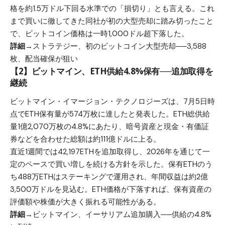
格を約1.5万ドル下回る水準での「損切り」とも言える。これ
まで買いに徹してきた同社が初の大型売却に踏み切ったこと
で、ビットコイン価格は一時1,000ドル超下落した。
詳細→
ストラテジー、初のビットコイン大型売却──3,588
枚、配当確保が狙い
【2】ビットマイン、ETH供給4.8%保有──追加取得を
継続
ビットマイン・イマージョン・テクノロジーズは、7月5日時
点でETH保有量が574万枚に達したと発表した。ETH総供給
量1億2,070万枚の4.8%にあたり、暗号資産と現金・有価証
券などを合わせた総額は約111億ドルに上る。
直近1週間では42,197ETHを追加取得し、2026年を通じて一
定のペースで買い増しを続ける方針を示した。保有ETHのう
ち488万ETHはステーキングで運用され、年間収益は約2億
3,500万ドルを見込む。ETH価格が下落すれば、保有資産の
評価額や株価が大きく振れる可能性がある。
詳細→
ビットマイン、イーサリアム追加購入──供給の4.8%