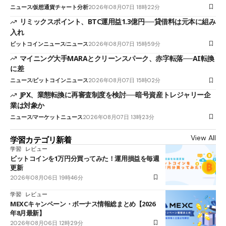
ニュース
仮想通貨チャート分析
2026年08月07日 18時22分
リミックスポイント、BTC運用益1.3億円──貸借料は元本に組み
入れ
ビットコインニュース
ニュース
2026年08月07日 15時59分
マイニング大手MARAとクリーンスパーク、赤字転落──AI転換
に差
ニュース
ビットコインニュース
2026年08月07日 15時02分
JPX、業態転換に再審査制度を検討──暗号資産トレジャリー企
業は対象か
ニュース
マーケットニュース
2026年08月07日 13時23分
View All
学習カテゴリ新着
学習
レビュー
ビットコインを1万円分買ってみた！運用損益を毎週
更新
2026年08月06日 19時46分
学習
レビュー
MEXCキャンペーン・ボーナス情報総まとめ【2026
年8月最新】
2026年08月06日 12時29分