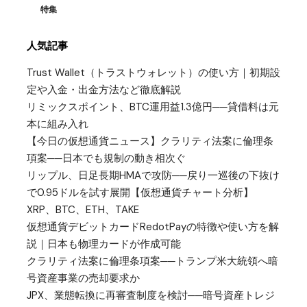
特集
人気記事
Trust Wallet（トラストウォレット）の使い方｜初期設
定や入金・出金方法など徹底解説
リミックスポイント、BTC運用益1.3億円──貸借料は元
本に組み入れ
【今日の仮想通貨ニュース】クラリティ法案に倫理条
項案──日本でも規制の動き相次ぐ
リップル、日足長期HMAで攻防──戻り一巡後の下抜け
で0.95ドルを試す展開【仮想通貨チャート分析】
XRP、BTC、ETH、TAKE
仮想通貨デビットカードRedotPayの特徴や使い方を解
説｜日本も物理カードが作成可能
クラリティ法案に倫理条項案──トランプ米大統領へ暗
号資産事業の売却要求か
JPX、業態転換に再審査制度を検討──暗号資産トレジ