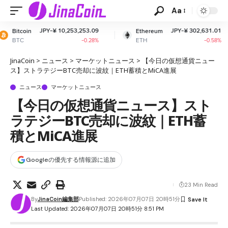
Aa
¥ 10,253,253.09
JPY-¥ 302,631.01
Ethereum
XRP
ETH
XRP
-0.28%
-0.58%
JinaCoin
>
ニュース
>
マーケットニュース
>
【今日の仮想通貨ニュー
ス】ストラテジーBTC売却に波紋｜ETH蓄積とMiCA進展
ニュース
マーケットニュース
【今日の仮想通貨ニュース】スト
ラテジーBTC売却に波紋｜ETH蓄
積とMiCA進展
Googleの優先する情報源に追加
23 Min Read
By
JinaCoin編集部
Published: 2026年07月07日 20時51分
Last Updated: 2026年07月07日 20時51分 8:51 PM