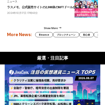
ニュース
ラスメモ、公式販売サイトの2,000体のNFTドールが完売
2024年10月17日 17時43分
Show More
More News:
Binance
ブロックチェーン
初心者
米国証
厳選・注目記事