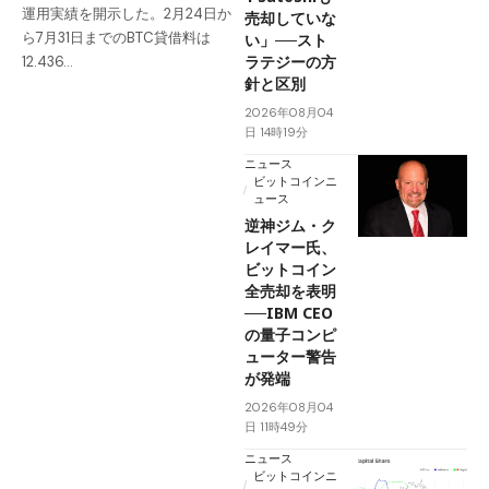
運用実績を開示した。2月24日か
売却していな
ら7月31日までのBTC貸借料は
い」──スト
ラテジーの方
12.436…
針と区別
2026年08月04
日 14時19分
ニュース
ビットコインニ
ュース
逆神ジム・ク
レイマー氏、
ビットコイン
全売却を表明
──IBM CEO
の量子コンピ
ューター警告
が発端
2026年08月04
日 11時49分
ニュース
ビットコインニ