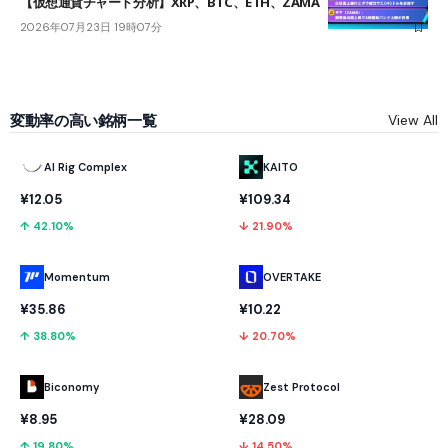
【仮想通貨チャート分析】XRP、BTC、ETH、ZAMA
2026年07月23日 19時07分
変動率の高い銘柄一覧
View All
AI Rig Complex
KAITO
¥12.05
¥109.34
↑ 42.10%
↓ 21.90%
Momentum
OVERTAKE
¥35.86
¥10.22
↑ 38.80%
↓ 20.70%
Biconomy
Zest Protocol
¥8.95
¥28.09
↑ 19.80%
↓ 14.50%