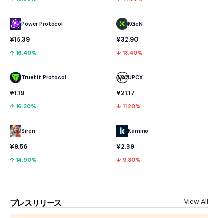
Power Protocol
KGeN
¥15.39
¥32.90
↑ 16.40%
↓ 13.40%
Truebit Protocol
UPCX
¥1.19
¥21.17
↑ 16.30%
↓ 11.20%
Kamino
Siren
¥2.89
¥9.56
↓ 9.30%
↑ 14.90%
View All
プレスリリース