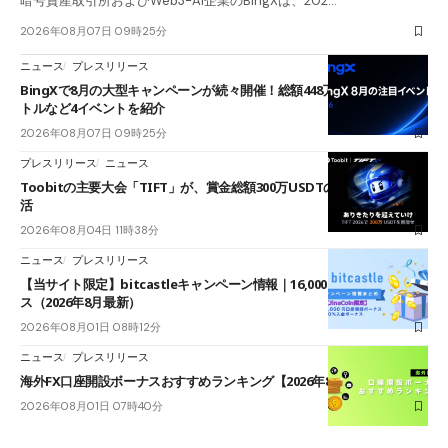
暗号資産取引所およびWeb3-AI企業のBingXは、202…
2026年08月07日 09時25分
ニュース
プレスリリース
BingXで8月の大型キャンペーンが続々開催！総額448万USDT超のAIバ
トルなど4イベントを紹介
2026年08月07日 09時25分
プレスリリース
ニュース
Toobitの主要大会「TIFT」が、賞金総額300万USDTのレースとして復
活
2026年08月04日 11時38分
ニュース
プレスリリース
【当サイト限定】bitcastleキャンペーン情報｜16,000円口座開設ボーナ
ス（2026年8月最新）
2026年08月01日 08時12分
ニュース
プレスリリース
海外FX口座開設ボーナスおすすめランキング【2026年8月最新】
2026年08月01日 07時40分