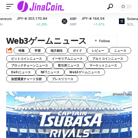
-¥ 303,170.84
JPY-¥ 164.54
JPY-¥ 12,
XRP
Solana
XRP
SOL
+0.29%
+1.47%
Web3ゲームニュース
特集
学習
地方創生
ガイド
レビュー
ニュース
ビットコインニュース
イーサリアムニュース
アルトコインニュース
ブロックチェーンニュース
取引所ニュース
マーケットニュース
DeFiニュース
NFTニュース
Web3ゲームニュース
仮想通貨チャート分析
プレスリリース