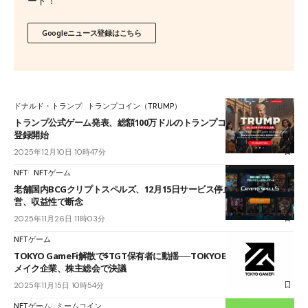
ード！
Googleニュース登録はこちら
ドナルド・トランプ
トランプコイン（TRUMP）
トランプ公式ゲーム発表、総額100万ドルのトランプコイン報酬──事前
登録開始
2025年12月10日 10時47分
NFT
NFTゲーム
老舗国内BCGクリプトスペルズ、12月15日サービス停止──6年半の運
営、収益性で断念
2025年11月26日 11時03分
NFTゲーム
TOKYO GameFi解散で$TGT保有者に動揺──TOKYOBEASTコンセプト
メイク企業、株主総会で決議
2025年11月15日 10時54分
NFTゲーム
ミームコイン