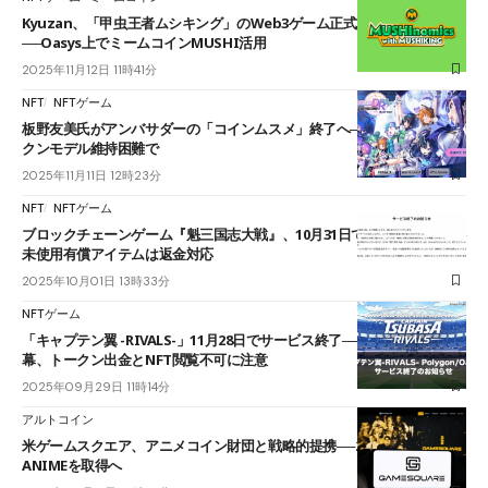
Kyuzan、「甲虫王者ムシキング」のWeb3ゲーム正式リリース
──Oasys上でミームコインMUSHI活用
2025年11月12日 11時41分
NFT
NFTゲーム
板野友美氏がアンバサダーの「コインムスメ」終了へ──12月26日、トー
クンモデル維持困難で
2025年11月11日 12時23分
NFT
NFTゲーム
ブロックチェーンゲーム『魁三国志大戦』、10月31日でサービス終了──
未使用有償アイテムは返金対応
2025年10月01日 13時33分
NFTゲーム
「キャプテン翼 -RIVALS-」11月28日でサービス終了──約3年の運営に
幕、トークン出金とNFT閲覧不可に注意
2025年09月29日 11時14分
アルトコイン
米ゲームスクエア、アニメコイン財団と戦略的提携──250万ドル分の
ANIMEを取得へ