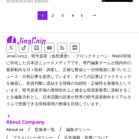
2025年08月14日 10時43分
1
2
3
4
5
JinaCoinは、暗号資産（仮想通貨）・ブロックチェーン・Web3領域
に特化した日本語ニュースメディアです。専門編集チームが国内外の
最新動向を日々取材・調査し、正確な数値と一次情報源に基づいたニ
ュース・分析記事を提供しています。すべての記事はファクチェック
を徹底し、投資判断に直結する情報の信頼性・正確性を最優先として
います。暗号資産市場の透明性向上と健全な投資家教育に貢献するこ
とを編集方針とし、日本語圏の読者が世界の暗号資産動向をリアルタ
イムで把握できる情報環境の整備を目指しています。
About Company
About us
監修者一覧
編集ポリシー
プライバシーポリシー
広告掲載・提携について