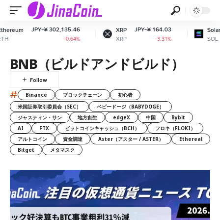
PY-¥ 302,135.46
JPY-¥ 164.03
JPY-¥ 11
XRP
Solana
XRP
SOL
-0.64%
-3.31%
BNB（ビルドアンドビルド）
#
Binance
ブロックチェーン
初心者
米国証券取引委員会（SEC）
ベビードージ（BABYDOGE）
ジャスティン・サン
地方創生
edgeX
中国
Bybit
AI
FTX
ビットコインキャッシュ（BCH）
フロキ（FLOKI）
アルトコイン
資金調達
Aster（アスター / ASTER）
Ethereal
Bitget
メタマスク