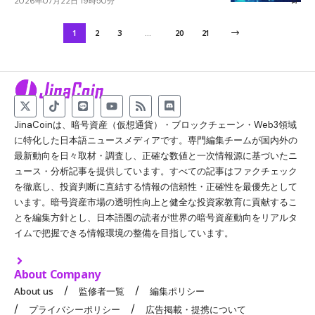
2026年07月22日 19時50分
1
2
3
…
20
21
JinaCoinは、暗号資産（仮想通貨）・ブロックチェーン・Web3領域
に特化した日本語ニュースメディアです。専門編集チームが国内外の
最新動向を日々取材・調査し、正確な数値と一次情報源に基づいたニ
ュース・分析記事を提供しています。すべての記事はファクチェック
を徹底し、投資判断に直結する情報の信頼性・正確性を最優先として
います。暗号資産市場の透明性向上と健全な投資家教育に貢献するこ
とを編集方針とし、日本語圏の読者が世界の暗号資産動向をリアルタ
イムで把握できる情報環境の整備を目指しています。
About Company
About us
監修者一覧
編集ポリシー
プライバシーポリシー
広告掲載・提携について