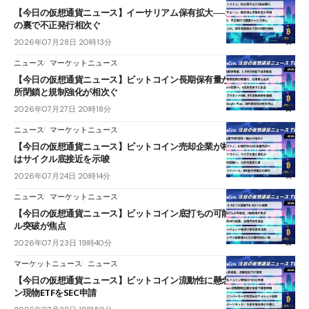
【今日の仮想通貨ニュース】イーサリアム保有拡大──オンチェーン活況
の裏で不正発行相次ぐ
2026年07月28日 20時13分
ニュース
マーケットニュース
【今日の仮想通貨ニュース】ビットコイン長期保有量が過去最高｜取引
所閉鎖と規制強化が相次ぐ
2026年07月27日 20時18分
ニュース
マーケットニュース
【今日の仮想通貨ニュース】ビットコイン売却企業が相次ぐ──長期指標
はサイクル底接近を示唆
2026年07月24日 20時14分
ニュース
マーケットニュース
【今日の仮想通貨ニュース】ビットコイン底打ちの可能性──6万9,000ド
ル突破が焦点
2026年07月23日 19時40分
マーケットニュース
ニュース
【今日の仮想通貨ニュース】ビットコイン流動性に懸念｜ワールドコイ
ン現物ETFをSEC申請