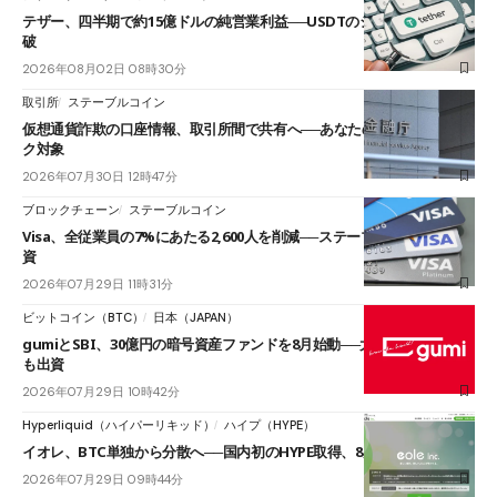
テザー、四半期で約15億ドルの純営業利益──USDTのシェアは60%を突
破
2026年08月02日 08時30分
取引所
ステーブルコイン
仮想通貨詐欺の口座情報、取引所間で共有へ──あなたの送金先もチェッ
ク対象
2026年07月30日 12時47分
ブロックチェーン
ステーブルコイン
Visa、全従業員の7%にあたる2,600人を削減──ステーブルコインへ再投
資
2026年07月29日 11時31分
ビットコイン（BTC）
日本（JAPAN）
gumiとSBI、30億円の暗号資産ファンドを8月始動──大和証券グループ
も出資
2026年07月29日 10時42分
Hyperliquid（ハイパーリキッド）
ハイプ（HYPE）
イオレ、BTC単独から分散へ──国内初のHYPE取得、8月末までに1億円
2026年07月29日 09時44分