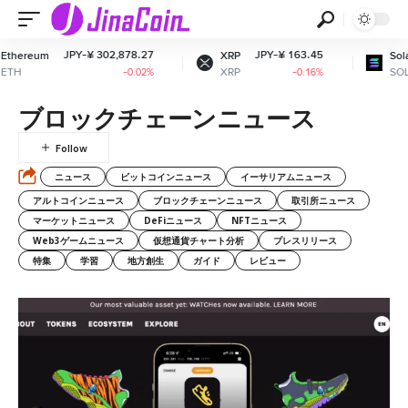
JPY-¥ 302,878.27
JPY-¥ 163.45
JPY-¥
XRP
Solana
XRP
SOL
-0.02%
-0.16%
ブロックチェーンニュース
ニュース
ビットコインニュース
イーサリアムニュース
アルトコインニュース
ブロックチェーンニュース
取引所ニュース
マーケットニュース
DeFiニュース
NFTニュース
Web3ゲームニュース
仮想通貨チャート分析
プレスリリース
特集
学習
地方創生
ガイド
レビュー