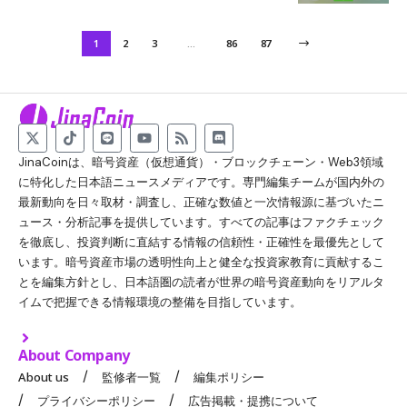
1
2
3
…
86
87
JinaCoinは、暗号資産（仮想通貨）・ブロックチェーン・Web3領域
に特化した日本語ニュースメディアです。専門編集チームが国内外の
最新動向を日々取材・調査し、正確な数値と一次情報源に基づいたニ
ュース・分析記事を提供しています。すべての記事はファクチェック
を徹底し、投資判断に直結する情報の信頼性・正確性を最優先として
います。暗号資産市場の透明性向上と健全な投資家教育に貢献するこ
とを編集方針とし、日本語圏の読者が世界の暗号資産動向をリアルタ
イムで把握できる情報環境の整備を目指しています。
About Company
About us
監修者一覧
編集ポリシー
プライバシーポリシー
広告掲載・提携について