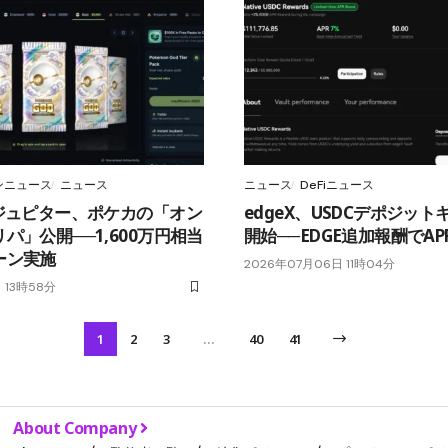
ンニュース
ニュース
ニュース
DeFiニュース
Xジュピター、ポケカの「オン
edgeX、USDCデポジッ
パ」公開──1,600万円相当
開始──EDGE追加報酬でAP
ーン実施
2026年07月06日 11時04分
 13時58分
1
2
3
…
40
41
About Company