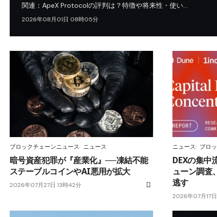
関連：ApeX Protocolの評判は？特徴や将来性・使い…
2026年08月01日 08時05分
ブロックチェーンニュース
ニュース
ニュース
ブロッ
暗号資産犯罪が『産業化』──凍結不能
DEXの集中
ステーブルコインやAI悪用が拡大
ューン調査、
逃す
2026年07月27日 13時42分
2026年07月17日