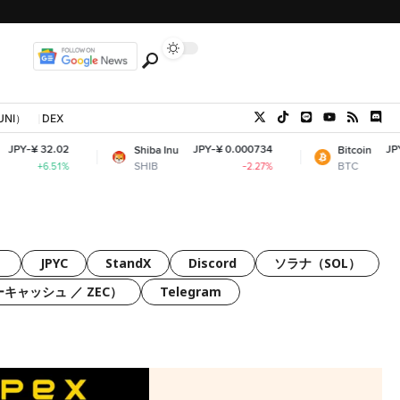
UNI）
DEX
JPY-¥ 0.000734
JPY-¥ 10,272,19
Shiba Inu
Bitcoin
SHIB
BTC
-2.27%
+0
）
JPYC
StandX
Discord
ソラナ（SOL）
ーキャッシュ ／ ZEC）
Telegram