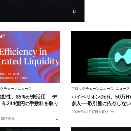
クチェーンニュース
ブロックチェーンニュース
ニュース
流動性、85％が未活用──デ
ハイペリオンDeFi、50万HY
年244億円の手数料を取り
参入──取引量に依存しな
2026年07月17日 01時34分
 12時15分