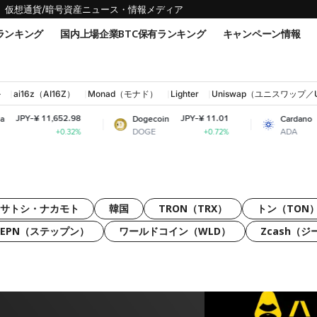
仮想通貨/暗号資産ニュース・情報メディア
ランキング
国内上場企業BTC保有ランキング
キャンペーン情報
ル
ai16z（AI16Z）
Monad（モナド）
Lighter
Uniswap（ユニスワップ／
652.98
JPY-¥ 11.01
JPY-¥ 32.02
Dogecoin
Cardano
DOGE
ADA
+0.32%
+0.72%
+6.51%
サトシ・ナカモト
韓国
TRON（TRX）
トン（TON
TEPN（ステップン）
ワールドコイン（WLD）
Zcash（ジ