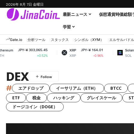
2026年 8月 7日 金曜日
最新ニュース
仮想通貨時価総額
学習
Gate.io
分析ツール
スタックス
シンボル（XYM）
エルサルバド
Y-¥ 303,065.45
JPY-¥ 164.01
JPY-¥ 11,
XRP
Solana
XRP
SOL
+0.52%
-0.96%
DEX
#
エアドロップ
イーサリアム（ETH）
BTCC
ETF
税金
ハッキング
グレイスケール
S
ドージコイン（DOGE）