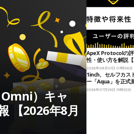
ApeX Protoco
性・使い方を解説【2
2026年08月01日 07時56分
1inch、セルフカ
ー「Aqua」を正式
2026年07月29日 15時22分
ex Omni）キャ
【2026年8月