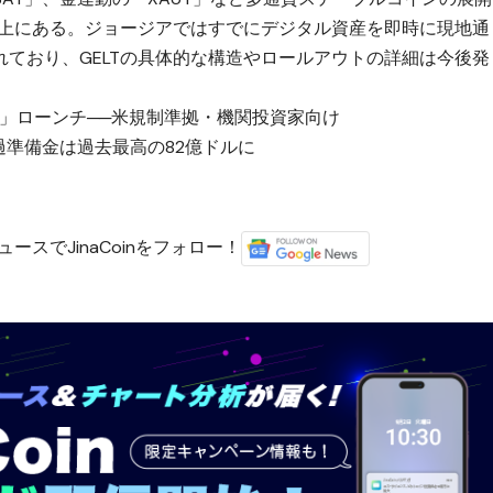
線上にある。ジョージアではすでにデジタル資産を即時に現地通
ており、GELTの具体的な構造やロールアウトの詳細は今後発
T」ローンチ──米規制準拠・機関投資家向け
超過準備金は過去最高の82億ドルに
ースでJinaCoinをフォロー！