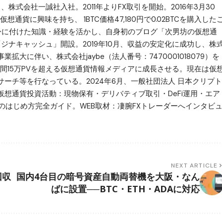
月、株式会社一誠社入社。2011年よりFX取引を開始。2016年3月30
想通貨に興味を持ち、 1BTC価格47,180円で0.02BTCを購入した
で身に付けた知識・経験を活かし、自身初のブログ「次男坊の仮想通
ある「ジナキャッシュ」開設。2019年10月、収益の安定化に成功し、株
大に伴い、株式会社jaybe（法人番号：7470001018079）を
更。月間15万PVを超える仮想通貨情報メディアに成長させる。現在は仮
ーチ等を行なっている。2024年6月、一般社団法人 日本クリプト
想通貨投資活動：現物保有・デリバティブ取引・DeFi運用・エア
のはじめ方完全ガイド。WEB取材：凄腕FXトレーダーへインタビ
NEXT ARTICLE
回収
国内4台目の暗号資産自動両替機を大阪・なん
ばに設置──BTC・ETH・ADAに対応