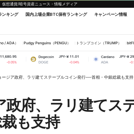
仮想通貨/暗号資産ニュース・情報メディア
ランキング
国内上場企業BTC保有ランキング
キャンペーン情報
 / ADA）
Pudgy Penguins（PENGU）
トランプコイン（TRUMP）
bi
JPY-¥ 11.01
JPY-¥ 29.75
Dogecoin
Cardano
DOGE
ADA
-0.04%
-0.95%
ョージア政府、ラリ建てステーブルコイン発行──首相・中銀総裁も支持
ア政府、ラリ建てス
総裁も支持