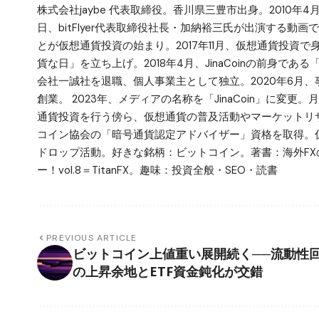
株式会社jaybe 代表取締役。香川県三豊市出身。2010年4
日、bitFlyer代表取締役社長・加納裕三氏が出演する動画で仮
とが仮想通貨投資の始まり。2017年11月、仮想通貨投資
貨な日」を立ち上げ。2018年4月、JinaCoinの前身で
会社一誠社を退職、個人事業主として独立。2020年6月、事業拡
創業。 2023年、メディアの名称を「JinaCoin」に変
通貨投資を行う傍ら、仮想通貨の普及活動やマーケットリサ
コイン協会の「暗号通貨認定アドバイザー」資格を取得。仮
ドロップ活動。好きな銘柄：ビットコイン。著書：海外FX
ー！vol.8＝TitanFX。趣味：投資全般・SEO・読書
PREVIOUS ARTICLE
ビットコイン上値重い展開続く──流動性
の上昇余地とETF資金鈍化が交錯