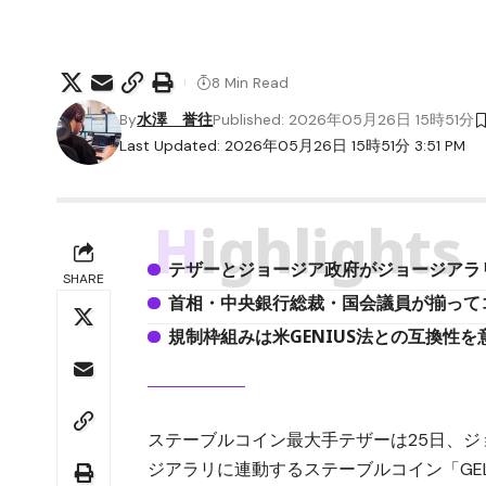
8 Min Read
By
水澤 誉往
Published: 2026年05月26日 15時51分
Last Updated: 2026年05月26日 15時51分 3:51 PM
Highlights
テザーとジョージア政府がジョージアラリ
SHARE
首相・中央銀行総裁・国会議員が揃って
規制枠組みは米GENIUS法との互換性
ステーブルコイン最大手テザーは25日、
ジアラリに連動するステーブルコイン「GE