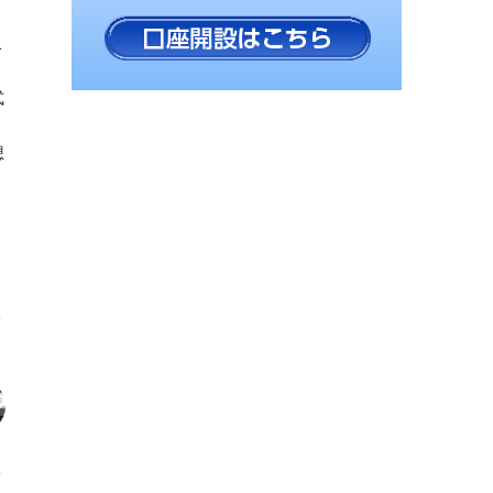
こ
式
想
ュ