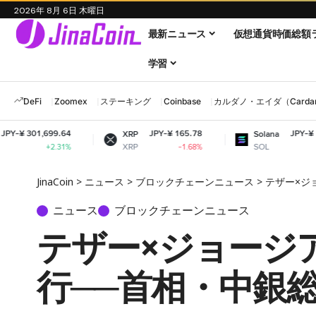
2026年 8月 6日 木曜日
最新ニュース
仮想通貨時価総額
学習
DeFi
Zoomex
ステーキング
Coinbase
カルダノ・エイダ（Cardano
64
JPY-¥ 165.78
JPY-¥ 11,680.95
XRP
Solana
XRP
SOL
1%
-1.68%
-0.05%
JinaCoin
>
ニュース
>
ブロックチェーンニュース
>
テザー×ジ
ニュース
ブロックチェーンニュース
テザー×ジョージ
行──首相・中銀