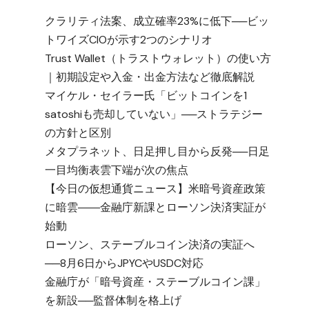
クラリティ法案、成立確率23%に低下──ビッ
トワイズCIOが示す2つのシナリオ
Trust Wallet（トラストウォレット）の使い方
｜初期設定や入金・出金方法など徹底解説
マイケル・セイラー氏「ビットコインを1
satoshiも売却していない」──ストラテジー
の方針と区別
メタプラネット、日足押し目から反発──日足
一目均衡表雲下端が次の焦点
【今日の仮想通貨ニュース】米暗号資産政策
に暗雲――金融庁新課とローソン決済実証が
始動
ローソン、ステーブルコイン決済の実証へ
──8月6日からJPYCやUSDC対応
金融庁が「暗号資産・ステーブルコイン課」
を新設──監督体制を格上げ