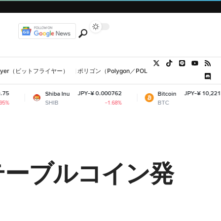
tFlyer（ビットフライヤー）
ポリゴン（Polygon／POL、MATIC）
ウォレット
JPY-¥ 0.000762
JPY-¥ 10,221,686.50
Shiba Inu
Bitcoin
SHIB
BTC
-1.68%
+0.77%
テーブルコイン発