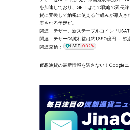
を加速しており、GELTはこの戦略の延長
貨に変換して納税に使える仕組みが導入され
表される予定だ。
関連：
テザー、新ステーブルコイン「USA
関連：
テザーQ1純利益は約1,650億円──
USDT
-0.02%
関連銘柄：
仮想通貨の最新情報を逃さない！Googleニュ