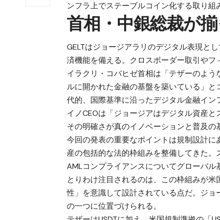
ンフラ上でステーブルコイン化する取り組
首相・中銀総裁が揃
GELTはジョージアラリのデジタル表現と
済機能を備える。クロスボーダー取引やフ
イラクリ・コバヒゼ首相は「テザーのよう
ルに開かれた金融の基盤を築いている」と
代的、国際基準に沿ったデジタル金融イン
イノCEOは「ジョージアはデジタル資産
その明確さが真のイノベーションと普及の
今回の発表の重要なポイントは規制設計に
産の包括的な法的枠組みを整備してきた。
AMLコンプライアンスについてグローバ
とりわけ注目されるのは、この枠組みが米国
性」を意識して設計されている点だ。ジョ
の一つに位置づけられる。
テザーはUSDTに加え、米国規制準拠の「U