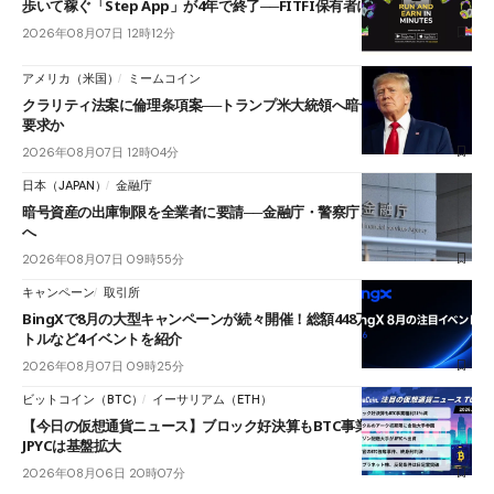
歩いて稼ぐ「Step App」が4年で終了──FITFI保有者に対応呼びかけ
2026年08月07日 12時12分
アメリカ（米国）
ミームコイン
クラリティ法案に倫理条項案──トランプ米大統領へ暗号資産事業の売却
要求か
2026年08月07日 12時04分
日本（JAPAN）
金融庁
暗号資産の出庫制限を全業者に要請──金融庁・警察庁、詐欺被害の防止
へ
2026年08月07日 09時55分
キャンペーン
取引所
BingXで8月の大型キャンペーンが続々開催！総額448万USDT超のAIバ
トルなど4イベントを紹介
2026年08月07日 09時25分
ビットコイン（BTC）
イーサリアム（ETH）
【今日の仮想通貨ニュース】ブロック好決算もBTC事業失速｜アークと
JPYCは基盤拡大
2026年08月06日 20時07分