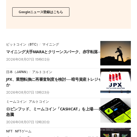
Googleニュース登録はこちら
ビットコイン（BTC）
マイニング
マイニング大手MARAとクリーンスパーク、赤字転落──AI転換に差
2026年08月07日 15時02分
日本（JAPAN）
アルトコイン
JPX、業態転換に再審査制度を検討──暗号資産トレジャリー企業は対象
か
2026年08月07日 13時23分
ミームコイン
アルトコイン
ロビンフッド、ミームコイン「CASHCAT」を上場──発表後に一時35％
急騰
2026年08月07日 12時20分
NFT
NFTゲーム