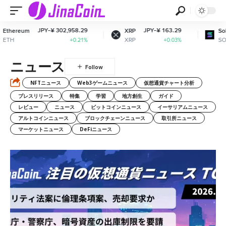
JPY-¥ 302,958.29
JPY-¥ 163.29
JPY-¥
XRP
Solana
XRP
SOL
+0.21%
+0.03%
ニュース
NFTニュース
Web3ゲームニュース
仮想通貨チャート分析
プレスリリース
特集
学習
地方創生
ガイド
レビュー
ニュース
ビットコインニュース
イーサリアムニュース
アルトコインニュース
ブロックチェーンニュース
取引所ニュース
マーケットニュース
DeFiニュース