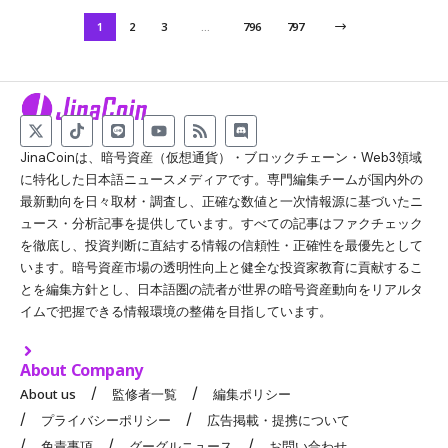
1
2
3
…
796
797
JinaCoinは、暗号資産（仮想通貨）・ブロックチェーン・Web3領域
に特化した日本語ニュースメディアです。専門編集チームが国内外の
最新動向を日々取材・調査し、正確な数値と一次情報源に基づいたニ
ュース・分析記事を提供しています。すべての記事はファクチェック
を徹底し、投資判断に直結する情報の信頼性・正確性を最優先として
います。暗号資産市場の透明性向上と健全な投資家教育に貢献するこ
とを編集方針とし、日本語圏の読者が世界の暗号資産動向をリアルタ
イムで把握できる情報環境の整備を目指しています。
About Company
About us
監修者一覧
編集ポリシー
プライバシーポリシー
広告掲載・提携について
免責事項
グーグルニュース
お問い合わせ