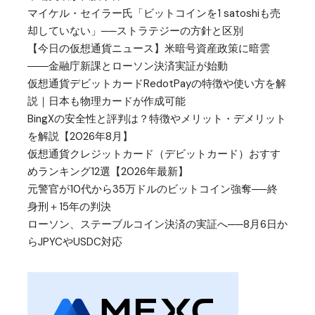
マイケル・セイラー氏「ビットコインを1 satoshiも売
却していない」──ストラテジーの方針と区別
【今日の仮想通貨ニュース】米暗号資産政策に暗雲
――金融庁新課とローソン決済実証が始動
仮想通貨デビットカードRedotPayの特徴や使い方を解
説｜日本も物理カードが作成可能
BingXの安全性と評判は？特徴やメリット・デメリット
を解説【2026年8月】
仮想通貨クレジットカード（デビットカード）おすす
めランキング12選【2026年最新】
元警官が10代から35万ドルのビットコイン強奪──終
身刑＋15年の判決
ローソン、ステーブルコイン決済の実証へ──8月6日か
らJPYCやUSDC対応