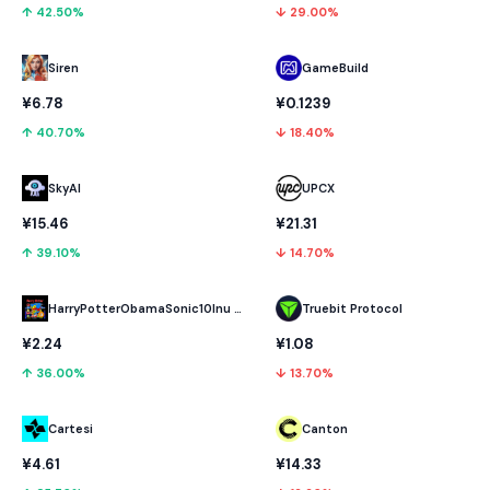
↑ 42.50%
↓ 29.00%
GameBuild
Siren
¥0.1239
¥6.78
↓ 18.40%
↑ 40.70%
SkyAI
UPCX
¥15.46
¥21.31
↑ 39.10%
↓ 14.70%
HarryPotterObamaSonic10Inu (ETH)
Truebit Protocol
¥2.24
¥1.08
↑ 36.00%
↓ 13.70%
Cartesi
Canton
¥4.61
¥14.33