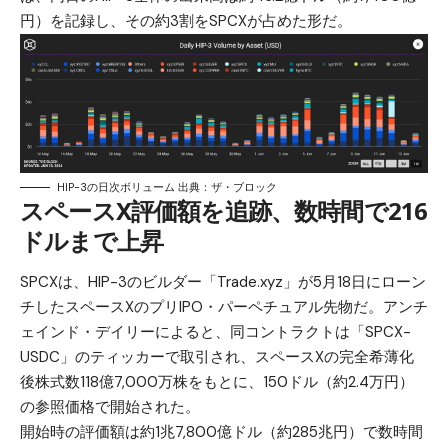
円）を記録し、その約3割をSPCXが占めた形だ。
HIP-3の日次ボリューム 出典：ザ・ブロック
スペースX評価額を追跡、数時間で216
ドルまで上昇
SPCXは、HIP-3のビルダー「Trade.xyz」が5月18日にローン
チしたスペースXのプリIPO・パーペチュアル先物だ。アンチ
ェインド・デイリーによると、同コントラクトは「SPCX-
USDC」のティッカーで取引され、スペースXの完全希薄化
後株式数118億7,000万株をもとに、150ドル（約2.4万円）
の参照価格で開始された。
開始時の評価額は約1兆7,800億ドル（約285兆円）で数時間