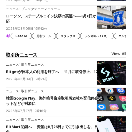
ニュース
ブロックチェーンニュース
ローソン、ステーブルコイン決済の実証へ──8月6日からJPYCやUSDC対
応
2026年08月05日 15時12分
#
Gate.io
分析ツール
スタックス
シンボル（XYM）
エルサル
View All
取引所ニュース
ニュース
取引所ニュース
Bitgetが日本人の利用を終了へ──11月に取引停止、12月末に強制決済
2026年08月03日 12時24分
ニュース
取引所ニュース
韓国Google Play、海外暗号資産取引所29社を配信停止──OKXやバイビ
ットなどが対象に
2026年07月27日 12時16分
ニュース
取引所ニュース
BitMart閉鎖へ──資産は8月26日までに引き出しを、日本人利用者も対
象