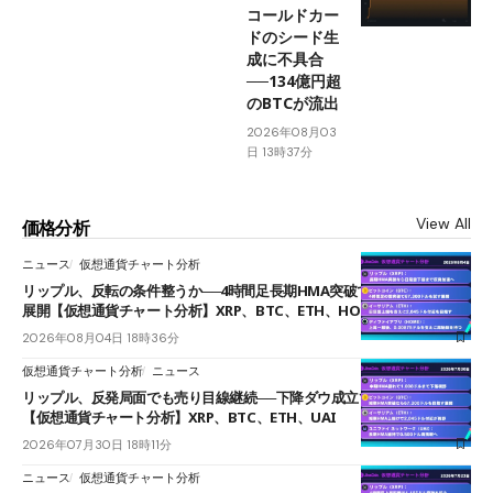
コールドカー
ドのシード生
成に不具合
──134億円超
のBTCが流出
2026年08月03
日 13時37分
View All
価格分析
ニュース
仮想通貨チャート分析
リップル、反転の条件整うか──4時間足長期HMA突破で雲下端を目指す
展開【仮想通貨チャート分析】XRP、BTC、ETH、HOME
2026年08月04日 18時36分
仮想通貨チャート分析
ニュース
リップル、反発局面でも売り目線継続──下降ダウ成立で下値追う展開
【仮想通貨チャート分析】XRP、BTC、ETH、UAI
2026年07月30日 18時11分
ニュース
仮想通貨チャート分析