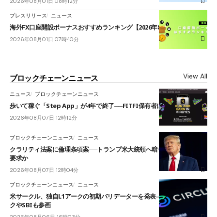
2026年08月01日 08時12分
プレスリリース
ニュース
海外FX口座開設ボーナスおすすめランキング【2026年8月最新】
2026年08月01日 07時40分
View All
ブロックチェーンニュース
ニュース
ブロックチェーンニュース
歩いて稼ぐ「Step App」が4年で終了──FITFI保有者に対応呼びかけ
2026年08月07日 12時12分
ブロックチェーンニュース
ニュース
クラリティ法案に倫理条項案──トランプ米大統領へ暗号資産事業の売却
要求か
2026年08月07日 12時04分
ブロックチェーンニュース
ニュース
米サークル、独自L1アークの初期バリデーターを発表――ブラックロッ
クやSBIも参画
2026年08月06日 16時03分