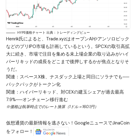
HYPE価格チャート 出典：トレーディングビュー
Henrik氏によると、Trade.xyzはオープンAIやアンソロピック
などのプリIPO市場も計画しているという。SPCXの取引高拡
大に続き、市場で注目を集める未上場企業の取り込みがハイ
パーリキッドの成長をどこまで後押しするかが焦点となりそ
うだ。
関連：
スペースX株、ナスダック上場と同日にソラナでも──
バックパックがトークン化
関連：
ハイパーリキッド、対CEXの建玉シェアが過去最高
7.9%──オンチェーン移行進む
※価格は執筆時点でのレート換算（1ドル＝160.1円）
仮想通貨の最新情報を逃さない！GoogleニュースでJinaCoin
をフォロー！