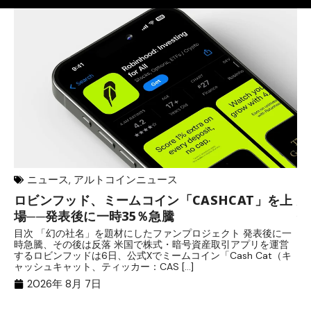
ニュース
,
アルトコインニュース
ロビンフッド、ミームコイン「CASHCAT」を上
歩
場──発表後に一時35％急騰
保
目次 「幻の社名」を題材にしたファンプロジェクト 発表後に一
目
時急騰、その後は反落 米国で株式・暗号資産取引アプリを運営
中
するロビンフッドは6日、公式Xでミームコイン「Cash Cat（キ
「
ャッシュキャット、ティッカー：CAS […]
間
2026年 8月 7日