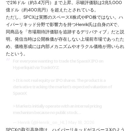
で216ドル（約3.4万円）まで上昇。示唆評価額は2兆5,000
億ドル（約400兆円）を超えたとされている。
ただし、SPCXは実際のスペースX株式やIPO株ではない。ハ
イパーリキッド分野で影響力を持つHenrik氏は自身のXで、
同商品を「市場期待評価額を追跡するデリバティブ」だと説
明。発信当時は公開株価が存在しない上場前市場であったた
め、価格形成には内部メカニズムやオラクル価格が用いられ
たという。
For everyone wanting to trade the SpaceX IPO on
Hyperliquid via TradeXYZ:
> It is not real equity or IPO shares. The product is a
derivative tracking the market’s expected valuation of
SpaceX
> Markets initially operate with an internal pricing
mechanism because no public stock…
— Henrik (@Henrik_on_HL)
May 18, 2026
SPCXの取引高急増は、ハイパーリキッドがスペースXのよう