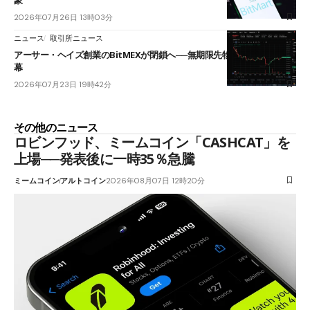
2026年07月26日 13時03分
ニュース
取引所ニュース
アーサー・ヘイズ創業のBitMEXが閉鎖へ──無期限先物を生んだ11年に
幕
2026年07月23日 19時42分
その他のニュース
ロビンフッド、ミームコイン「CASHCAT」を
上場──発表後に一時35％急騰
ミームコイン
アルトコイン
2026年08月07日 12時20分