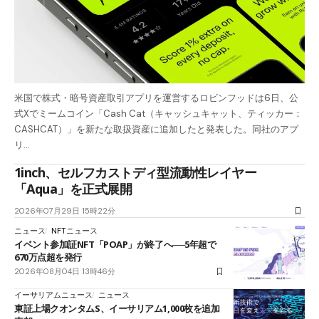
米国で株式・暗号資産取引アプリを運営するロビンフッドは6日、公
式Xでミームコイン「Cash Cat（キャッシュキャット、ティッカー：
CASHCAT）」を新たな取扱資産に追加したと発表した。同社のアプ
リ…
1inch、セルフカストディ型流動性レイヤー
「Aqua」を正式展開
2026年07月29日 15時22分
ニュース
NFTニュース
イベント参加証NFT「POAP」が終了へ──5年超で
670万点超を発行
2026年08月04日 13時46分
イーサリアムニュース
ニュース
東証上場クオンタムS、イーサリアム1,000枚を追加