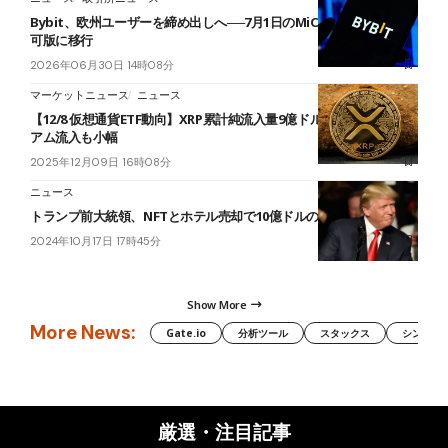
Bybit、欧州ユーザーを締め出しへ──7月1日のMiCA本格適用で、認
可版に移行
2026年06月30日 14時08分
マーケットニュース
ニュース
【12/8 仮想通貨ETF動向】XRP累計純流入量9億ドル突破、イーサリ
アム流入も小幅
2025年12月09日 16時08分
ニュース
トランプ前大統領、NFTとホテル売却で10億ドルの収入を詳述
2024年10月17日 17時45分
Show More
More News:
Gate.io
分析ツール
スタックス
シンボル（
厳選・注目記事