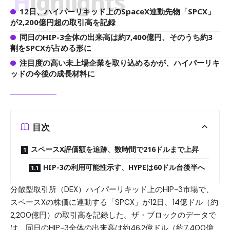
Highlights
12日、ハイパーリキッド上のSpaceX連動先物「SPCX」
が2,200億円超の取引高を記録
同日のHIP-3全体の出来高は約7,400億円、そのうち約3
割をSPCXが占める形に
注目度の高い未上場企業を取り込めるかが、ハイパーリキ
ッドの今後の成長材料に
目次
スペースX評価額を追跡、数時間で216ドルまで上昇
HIP-3の利用可能性示す、HYPEは60ドル台後半へ
分散型取引所（DEX）
ハイパーリキッド
上のHIP-3市場で、
スペースXの株価に連動する「SPCX」が12日、14億ドル（約
2,200億円）の取引高を記録した。ザ・ブロックのデータで
は、同日のHIP-3全体の出来高は約46.2億ドル（約7,400億