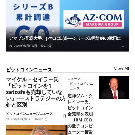
ニュース
マーケットニュース
アマゾン配送大手、JPYCに出資──シリーズB累計約60億円に
2026年08月06日 11時04分
View All
ビットコインニュース
マイケル・セイラー氏
ニュース
ビットコインニ
「ビットコインを1
ュース
satoshiも売却していな
逆神ジム・ク
い」──ストラテジーの方
レイマー氏、
針と区別
ビットコイン
全売却を表明
ビットコインニュース
ニュース
2026年08月04日 14時19分
──IBM CEO
の量子コンピ
ューター警告