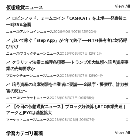
View All
仮想通貨ニュース
ロビンフッド、ミームコイン「CASHCAT」を上場──発表後に
一時35％急騰
ニュース
アルトコインニュース
2026年08月07日 12時20分
歩いて稼ぐ「Step App」が4年で終了──FITFI保有者に対応呼
びかけ
ニュース
ブロックチェーンニュース
2026年08月07日 12時12分
クラリティ法案に倫理条項案──トランプ米大統領へ暗号資産事
業の売却要求か
ブロックチェーンニュース
ニュース
2026年08月07日 12時04分
暗号資産の出庫制限を全業者に要請──金融庁・警察庁、詐欺被
害の防止へ
ニュース
マーケットニュース
2026年08月07日 09時55分
【今日の仮想通貨ニュース】ブロック好決算もBTC事業失速｜
アークとJPYCは基盤拡大
マーケットニュース
ニュース
2026年08月06日 20時07分
View All
学習カテゴリ新着