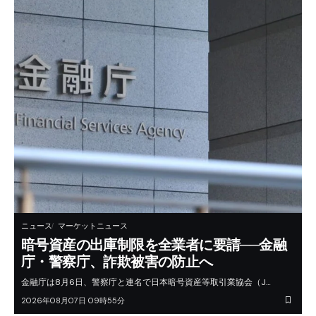
ニュース
マーケットニュース
暗号資産の出庫制限を全業者に要請──金融
庁・警察庁、詐欺被害の防止へ
金融庁は8月6日、警察庁と連名で日本暗号資産等取引業協会（J…
2026年08月07日 09時55分