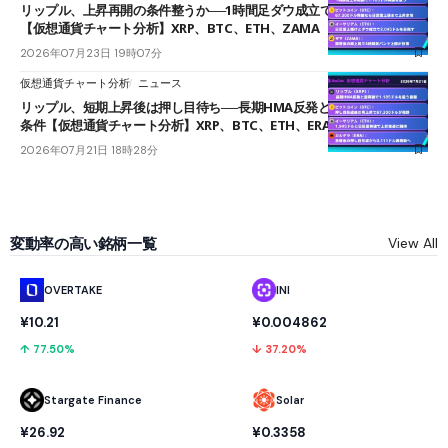
リップル、上昇再開の条件整うか──1時間足ダウ成立で1.185ドルを狙う
【仮想通貨チャート分析】XRP、BTC、ETH、ZAMA
2026年07月23日 19時07分
仮想通貨チャート分析
ニュース
リップル、短期上昇後は押し目待ち──長期HMA反発と雲上抜けが買い
条件【仮想通貨チャート分析】XRP、BTC、ETH、ERA
2026年07月21日 18時28分
変動率の高い銘柄一覧
View All
OVERTAKE
INI
¥10.21
¥0.004862
↑ 77.50%
↓ 37.20%
Stargate Finance
Solar
¥26.92
¥0.3358