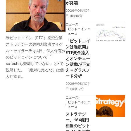
が発端
2026年08月04
日 11時49分
ニュース
ビットコインニ
ュース
米ビットコイン（BTC）投資企業
「ビットコイ
ストラテジーの共同創業者マイケ
ンは過渡期」
ル・セイラー氏は4日、個人保有分
ETF資金流入
のビットコインについて「1
とオンチェー
satoshiも売却していない」とXで
ン活動が下支
え＝グラスノ
説明した。 「絶対に売るな」は個
ード分析
人貯蓄者…
2026年08月04
日 10時02分
ニュース
ビットコインニ
ュース
ストラテジ
ー、164億円
相当のビット