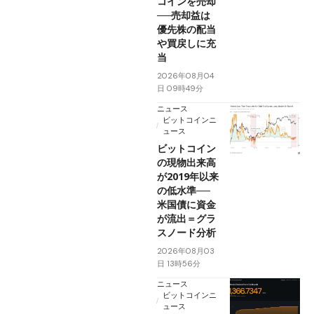
コインを売却
──売却益は
優先株の配当
や買戻しに充
当
2026年08月04
日 09時49分
ニュース
ビットコインニ
ュース
ビットコイン
の現物出来高
が2019年以来
の低水準──
米国債に資金
が流出＝グラ
スノード分析
2026年08月03
日 13時56分
ニュース
ビットコインニ
ュース