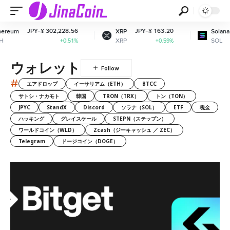
PY-¥ 302,228.56
JPY-¥ 163.20
JPY-¥ 1
XRP
Solana
XRP
SOL
+0.51%
+0.59%
ウォレット
#
エアドロップ
イーサリアム（ETH）
BTCC
サトシ・ナカモト
韓国
TRON（TRX）
トン（TON）
JPYC
StandX
Discord
ソラナ（SOL）
ETF
税金
ハッキング
グレイスケール
STEPN（ステップン）
ワールドコイン（WLD）
Zcash（ジーキャッシュ ／ ZEC）
Telegram
ドージコイン（DOGE）