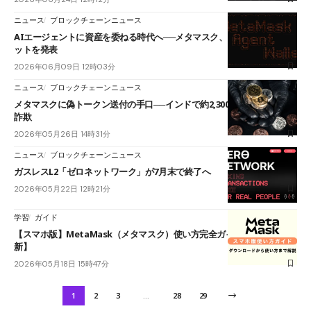
ニュース
ブロックチェーンニュース
AIエージェントに資産を委ねる時代へ──メタマスク、自己管理型ウォレ
ットを発表
2026年06月09日 12時03分
ニュース
ブロックチェーンニュース
メタマスクに偽トークン送付の手口──インドで約2,300万円の暗号資産
詐欺
2026年05月26日 14時31分
ニュース
ブロックチェーンニュース
ガスレスL2「ゼロネットワーク」が7月末で終了へ
2026年05月22日 12時21分
学習
ガイド
【スマホ版】MetaMask（メタマスク）使い方完全ガイド【2026年最
新】
2026年05月18日 15時47分
1
2
3
…
28
29