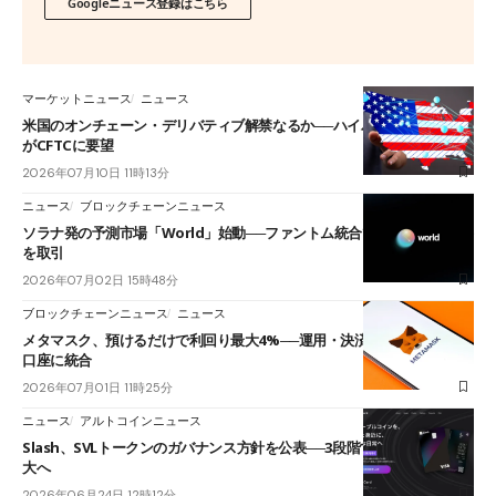
Googleニュース登録はこちら
マーケットニュース
ニュース
米国のオンチェーン・デリバティブ解禁なるか──ハイパーリキッド陣営
がCFTCに要望
2026年07月10日 11時13分
ニュース
ブロックチェーンニュース
ソラナ発の予測市場「World」始動──ファントム統合でW杯やBTC価格
を取引
2026年07月02日 15時48分
ブロックチェーンニュース
ニュース
メタマスク、預けるだけで利回り最大4%──運用・決済・取引を一つの
口座に統合
2026年07月01日 11時25分
ニュース
アルトコインニュース
Slash、SVLトークンのガバナンス方針を公表──3段階で保有者の関与拡
大へ
2026年06月24日 12時12分