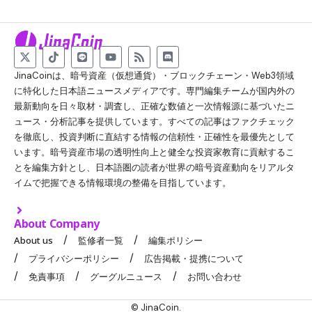
JinaCoinは、暗号資産（仮想通貨）・ブロックチェーン・Web3領域
に特化した日本語ニュースメディアです。専門編集チームが国内外の
最新動向を日々取材・調査し、正確な数値と一次情報源に基づいたニ
ュース・分析記事を提供しています。すべての記事はファクチェック
を徹底し、投資判断に直結する情報の信頼性・正確性を最優先として
います。暗号資産市場の透明性向上と健全な投資家教育に貢献するこ
とを編集方針とし、日本語圏の読者が世界の暗号資産動向をリアルタ
イムで把握できる情報環境の整備を目指しています。
About Company
About us
監修者一覧
編集ポリシー
プライバシーポリシー
広告掲載・提携について
免責事項
グーグルニュース
お問い合わせ
© JinaCoin.