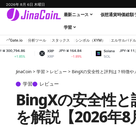
2026年 8月 6日 木曜日
最新ニュース
仮想通貨時価総額
学習
Gate.io
分析ツール
スタックス
シンボル（XYM）
エルサルバド
6
JPY-¥ 164.84
JPY-¥ 11,561.13
XRP
Solana
XRP
SOL
%
-1.89%
-1.03%
JinaCoin
>
学習
>
レビュー
>
BingXの安全性と評判は？特徴や
学習
レビュー
BingXの安全
を解説【2026年8