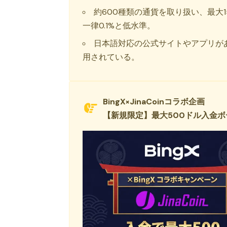
約600種類の通貨を取り扱い、最大
一律0.1%と低水準。
日本語対応の公式サイトやアプリが
用されている。
BingX×JinaCoinコラボ企画
【新規限定】最大500ドル入金