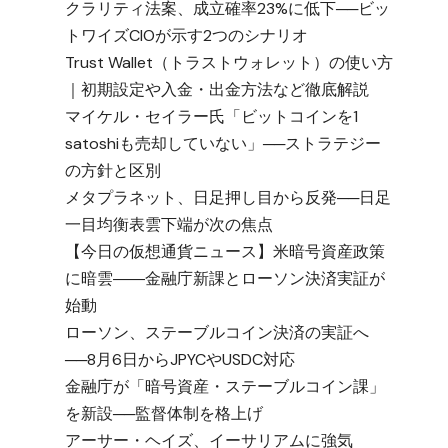
クラリティ法案、成立確率23%に低下──ビッ
トワイズCIOが示す2つのシナリオ
Trust Wallet（トラストウォレット）の使い方
｜初期設定や入金・出金方法など徹底解説
マイケル・セイラー氏「ビットコインを1
satoshiも売却していない」──ストラテジー
の方針と区別
メタプラネット、日足押し目から反発──日足
一目均衡表雲下端が次の焦点
【今日の仮想通貨ニュース】米暗号資産政策
に暗雲――金融庁新課とローソン決済実証が
始動
ローソン、ステーブルコイン決済の実証へ
──8月6日からJPYCやUSDC対応
金融庁が「暗号資産・ステーブルコイン課」
を新設──監督体制を格上げ
アーサー・ヘイズ、イーサリアムに強気