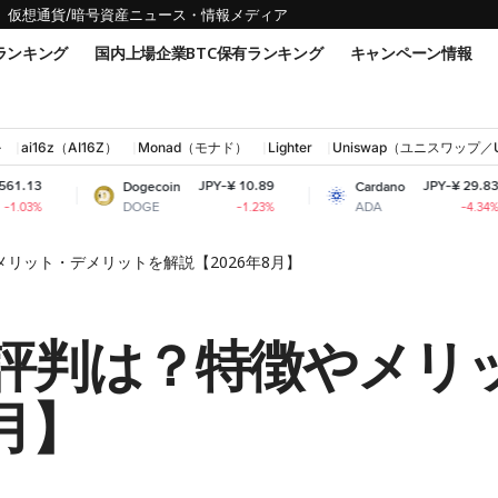
仮想通貨/暗号資産ニュース・情報メディア
ランキング
国内上場企業BTC保有ランキング
キャンペーン情報
ル
ai16z（AI16Z）
Monad（モナド）
Lighter
Uniswap（ユニスワップ／
JPY-¥ 10.89
JPY-¥ 29.83
Dogecoin
Cardano
DOGE
ADA
-1.23%
-4.34%
メリット・デメリットを解説【2026年8月】
性と評判は？特徴やメ
月】