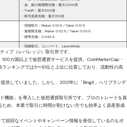
・金、銀の無期限先物：最大1,000倍
・TradFi：最大500倍
・暗号資産先物：最大150倍
・現物取引：Maker 0.10％／Taker 0.10％
・無期限先物：Maker 0.02％／Taker 0.05％
・標準先物：0.045％
・現物取引、コンバート、LaunchHub
リバティブ（レバレッジ）取引所
です。
・無期限先物、、標準先物、TradFi、デモ取引
・先物コピートレード、現物コピートレード
00カ国以上で仮想通貨サービスを提供。CoinMarketCap・
・先物、現物自動売買
取引高ランキングでは5〜10位と上位に位置しており、流動性の高
・資産運用系：Earn、Loan、Dual Investment
新規登録ボーナス、入金・取引タスク、Rewards Hub、招待プログ
を提供していました。しかし、2021年に「BingX」へリブランデ
ラムなど
暗号資産の入金は無料通貨・ネットワークにより異なる
レード機能」を導入した仮想通貨取引所です。プロのトレードを
日本語サイト、日本語X、日本語Telegram、日本語アナウンスあり
るため、本業で取引に時間が割けない方でも効率よく資産形成
iOS／Androidアプリ、Web取引画面、TradingView、API、デモ取
引、MT5など
向けて頻回なイベントやキャンペーン情報を発信しているのもポ