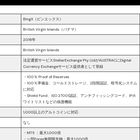
BingX（ビンエックス）
British Virgin Islands（パナマ）
2018年
British Virgin Islands
法定通貨サービスStellarExchange Pty LtdがAUSTRACにDigital
Currency Exchangeサービス提供者として登録
・100％ Proof of Reserves
・100％準備金、コールドストレージ、2段階認証、暗号化システム
に対応
・Shield Fund、ISO 27001認証、アンチフィッシングコード、IPホ
ワイトリストなどの保護機能
1,000以上のアルトコインに対応
なし
・MT5 ：最大1,000倍
・一部Forex無期限先物：最大1,000倍