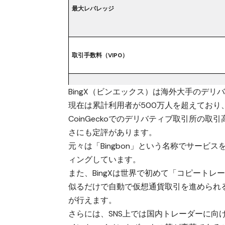
最大レバレッジ
取引手数料（VIP0）
BingX（ビンエックス）は海外大手のデ
主な提供サービス
現在は累計利用者が500万人を超えており、1
CoinGeckoでのデリバティブ取引所の
さにも定評があります。
ボーナスキャンペーン
元々は「Bingbon」という名称でサービス
ィングしています。
入出金手段・手数料
また、BingXは世界で初めて「コピート
日本語サポート
似るだけで自動で仮想通貨取引を進められ
が行えます。
スマホアプリ・取引ツール
さらには、SNS上では国内トレーダーに