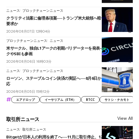
ニュース
ブロックチェーンニュース
クラリティ法案に倫理条項案──トランプ米大統領へ暗号資産事業の売却
要求か
2026年08月07日 12時04分
ブロックチェーンニュース
ニュース
米サークル、独自L1アークの初期バリデーターを発表――ブラックロッ
クやSBIも参画
2026年08月06日 16時03分
ニュース
ブロックチェーンニュース
ローソン、ステーブルコイン決済の実証へ──8月6日からJPYCやUSDC対
応
2026年08月05日 15時12分
#
エアドロップ
イーサリアム（ETH）
BTCC
サトシ・ナカモト
View All
取引所ニュース
ニュース
取引所ニュース
Bitgetが日本人の利用を終了へ──11月に取引停止、12月末に強制決済