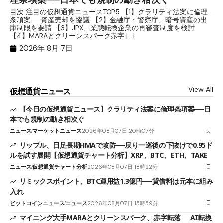
分
目次 注目の仮想通貨ニュースTOP5 【1】クラリティ法案に倫理
条項案──資産売却を協議 【2】金融庁・警察庁、暗号資産の出
目
庫制限を要請 【3】JPX、業態転換企業の再審査制度を検討
ト
【4】MARAとクリーンスパーク赤字 […]
（
（X
2026年 8月 7日
View All
仮想通貨ニュース
【今日の仮想通貨ニュース】クラリティ法案に倫理条項案──日
本でも規制の動き相次ぐ
ニュース
マーケットニュース
2026年08月07日 20時07分
リップル、日足長期HMAで攻防──戻り一巡後の下抜けで0.95ド
ルを試す展開【仮想通貨チャート分析】XRP、BTC、ETH、TAKE
ニュース
仮想通貨チャート分析
2026年08月07日 18時22分
リミックスポイント、BTC運用益1.3億円──貸借料は元本に組み
入れ
ビットコインニュース
ニュース
2026年08月07日 15時59分
マイニング大手MARAとクリーンスパーク、赤字転落──AI転換