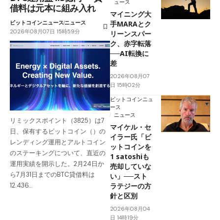
ュース
借料は元本に組み入れ
マイニング大
ビットコインニュース
ニュース
手MARAとク
2026年08月07日 15時59分
リーンスパー
ク、赤字転落
──AI転換に
差
2026年08月07
日 15時02分
ビットコインニュ
ース
ニュース
リミックスポイント（3825）は7
マイケル・セ
日、保有するビットコイン（）の
イラー氏「ビ
レンディング運用とアルトコイン
ットコインを
のステーキングについて、直近の
1 satoshiも
運用実績を開示した。2月24日か
売却していな
ら7月31日までのBTC貸借料は
い」──スト
ラテジーの方
12.436…
針と区別
2026年08月04
日 14時19分