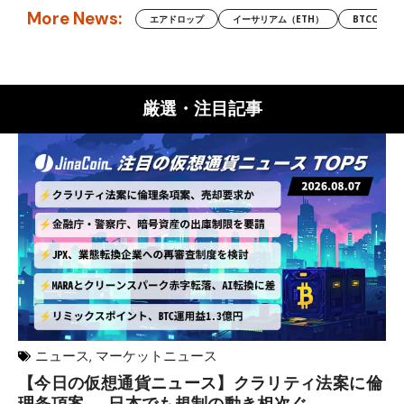
More News:
エアドロップ
イーサリアム（ETH）
BTCC
厳選・注目記事
ニュース
,
マーケットニュース
【今日の仮想通貨ニュース】クラリティ法案に倫
リ
理条項案──日本でも規制の動き相次ぐ
下