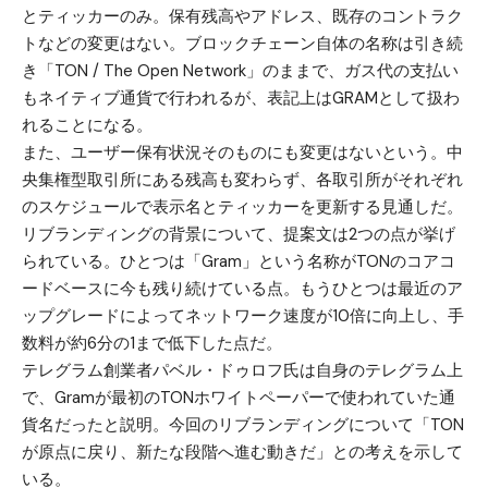
とティッカーのみ。保有残高やアドレス、既存のコントラク
トなどの変更はない。ブロックチェーン自体の名称は引き続
き「TON / The Open Network」のままで、ガス代の支払い
もネイティブ通貨で行われるが、表記上はGRAMとして扱わ
れることになる。
また、ユーザー保有状況そのものにも変更はないという。中
央集権型取引所にある残高も変わらず、各取引所がそれぞれ
のスケジュールで表示名とティッカーを更新する見通しだ。
リブランディングの背景について、提案文は2つの点が挙げ
られている。ひとつは「Gram」という名称がTONのコアコ
ードベースに今も残り続けている点。もうひとつは最近のア
ップグレードによってネットワーク速度が10倍に向上し、手
数料が約6分の1まで低下した点だ。
テレグラム創業者パベル・ドゥロフ氏は自身のテレグラム上
で、Gramが最初のTONホワイトペーパーで使われていた通
貨名だったと説明。今回のリブランディングについて「TON
が原点に戻り、新たな段階へ進む動きだ」との考えを示して
いる。