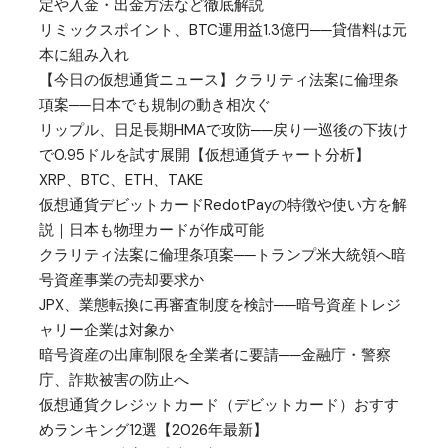
定や入金・出金方法など徹底解説
リミックスポイント、BTC運用益1.3億円──貸借料は元
本に組み入れ
【今日の仮想通貨ニュース】クラリティ法案に倫理条
項案──日本でも規制の動き相次ぐ
リップル、日足長期HMAで攻防──戻り一巡後の下抜け
で0.95ドルを試す展開【仮想通貨チャート分析】
XRP、BTC、ETH、TAKE
仮想通貨デビットカードRedotPayの特徴や使い方を解
説｜日本も物理カードが作成可能
クラリティ法案に倫理条項案──トランプ米大統領へ暗
号資産事業の売却要求か
JPX、業態転換に再審査制度を検討──暗号資産トレジ
ャリー企業は対象か
暗号資産の出庫制限を全業者に要請──金融庁・警察
庁、詐欺被害の防止へ
仮想通貨クレジットカード（デビットカード）おすす
めランキング12選【2026年最新】