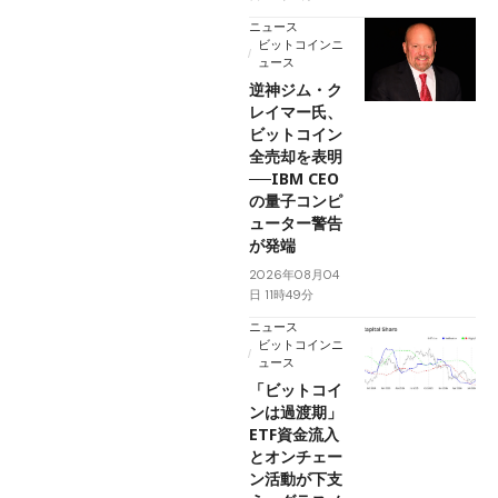
ニュース
ビットコインニ
ュース
逆神ジム・ク
レイマー氏、
ビットコイン
全売却を表明
──IBM CEO
の量子コンピ
ューター警告
が発端
2026年08月04
日 11時49分
ニュース
ビットコインニ
ュース
「ビットコイ
ンは過渡期」
ETF資金流入
とオンチェー
ン活動が下支