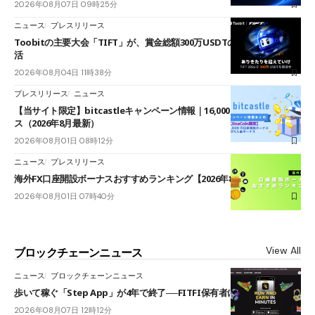
2026年08月07日 09時25分
ニュース
プレスリリース
Toobitの主要大会「TIFT」が、賞金総額300万USDTのレースとして復
活
2026年08月04日 11時38分
プレスリリース
ニュース
【当サイト限定】bitcastleキャンペーン情報｜16,000円口座開設ボーナ
ス（2026年8月最新）
2026年08月01日 08時12分
ニュース
プレスリリース
海外FX口座開設ボーナスおすすめランキング【2026年8月最新】
2026年08月01日 07時40分
View All
ブロックチェーンニュース
ニュース
ブロックチェーンニュース
歩いて稼ぐ「Step App」が4年で終了──FITFI保有者に対応呼びかけ
2026年08月07日 12時12分