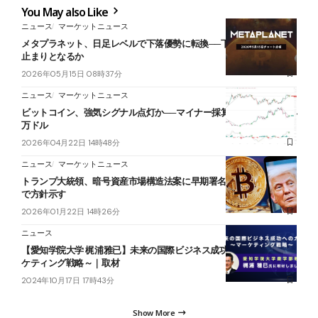
You May also Like
ニュース
マーケットニュース
メタプラネット、日足レベルで下落優勢に転換──下部抵抗帯で下げ
止まりとなるか
2026年05月15日 08時37分
ニュース
マーケットニュース
ビットコイン、強気シグナル点灯か──マイナー採算から見た底値は4
万ドル
2026年04月22日 14時48分
ニュース
マーケットニュース
トランプ大統領、暗号資産市場構造法案に早期署名の意向──ダボス
で方針示す
2026年01月22日 14時26分
ニュース
【愛知学院大学 梶浦雅已】未来の国際ビジネス成功へのカギ～マー
ケティング戦略～｜取材
2024年10月17日 17時43分
Show More