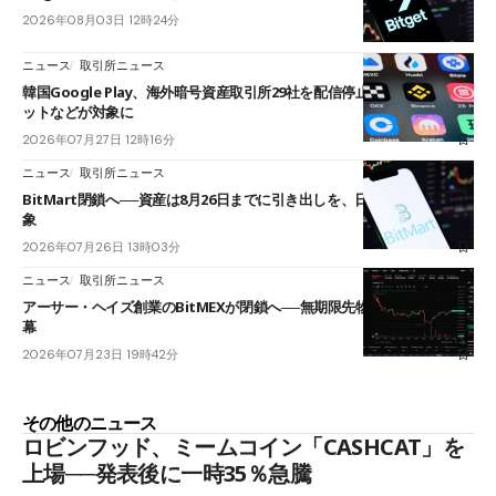
2026年08月03日 12時24分
ニュース
取引所ニュース
韓国Google Play、海外暗号資産取引所29社を配信停止──OKXやバイビ
ットなどが対象に
2026年07月27日 12時16分
ニュース
取引所ニュース
BitMart閉鎖へ──資産は8月26日までに引き出しを、日本人利用者も対
象
2026年07月26日 13時03分
ニュース
取引所ニュース
アーサー・ヘイズ創業のBitMEXが閉鎖へ──無期限先物を生んだ11年に
幕
2026年07月23日 19時42分
その他のニュース
ロビンフッド、ミームコイン「CASHCAT」を
上場──発表後に一時35％急騰