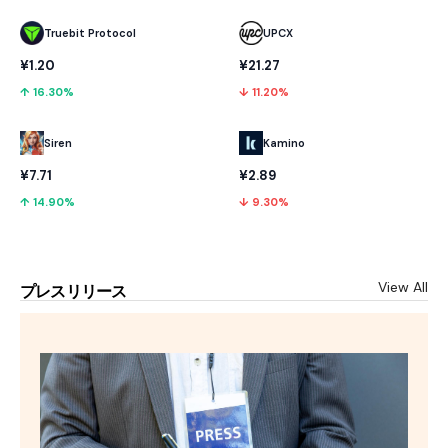
Truebit Protocol
UPCX
¥1.20
¥21.27
↑ 16.30%
↓ 11.20%
Kamino
Siren
¥2.89
¥7.71
↓ 9.30%
↑ 14.90%
View All
プレスリリース