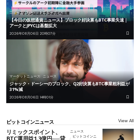
ニュース
マーケットニュース
【今日の仮想通貨ニュース】ブロック好決算もBTC事業失速｜
アークとJPYCは基盤拡大
2026年08月06日 20時07分
マーケットニュース
ニュース
ジャック・ドーシーのブロック、Q2好決算もBTC事業粗利益が
31%減
2026年08月06日 14時01分
View All
ビットコインニュース
リミックスポイント、
ニュース
ビットコインニ
BTC運用益1.3億円──貸