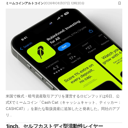
ミームコイン
アルトコイン
2026年08月07日 12時20分
米国で株式・暗号資産取引アプリを運営するロビンフッドは6日、公
式Xでミームコイン「Cash Cat（キャッシュキャット、ティッカー：
CASHCAT）」を新たな取扱資産に追加したと発表した。同社のアプ
リ…
1inch、セルフカストディ型流動性レイヤー