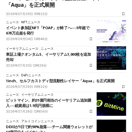
「Aqua」を正式展開
2026年07月29日 15時22分
ニュース
NFTニュース
イベント参加証NFT「POAP」が終了へ──5年超で
670万点超を発行
2026年08月04日 13時46分
イーサリアムニュース
ニュース
東証上場クオンタムS、イーサリアム1,000枚を追加
売却
2026年07月31日 12時29分
ニュース
DeFiニュース
1inch、セルフカストディ型流動性レイヤー「Aqua」を正式展開
2026年07月29日 15時22分
ニュース
イーサリアムニュース
ビットマイン、約31億円相当のイーサリアム追加購
入──総資産は1.9兆円規模に
2026年07月28日 12時06分
ニュース
アルトコインニュース
DEXEが1日で約90%急落──チーム関連ウォレットが