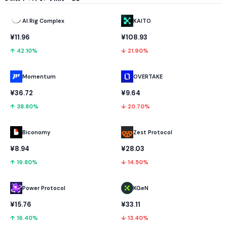
AI Rig Complex
KAITO
¥11.96
¥108.93
↑ 42.10%
↓ 21.90%
Momentum
OVERTAKE
¥36.72
¥9.64
↑ 38.80%
↓ 20.70%
Biconomy
Zest Protocol
¥8.94
¥28.03
↑ 19.80%
↓ 14.50%
Power Protocol
KGeN
¥15.76
¥33.11
↑ 16.40%
↓ 13.40%