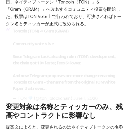
日、ネイティブトークン「Toncoin（TON）」を
「Gram（GRAM）」へ改名するコミュニティ投票を開始し
た。投票はTON Vote上で行われており、可決されればトー
クン名とティッカーが正式に改められる。
Toncoin (TON) -> Gram (GRAM)
Community vote is live.
Since Telegram took a leading role in TON's development,
the chain got 10× faster, fees 6× lower.
And now Telegram proposes one more change: renaming
Toncoin to Gram – the name from the original TON White
Paper that never…
— TON
(@ton_blockchain)
June 1, 2026
変更対象は名称とティッカーのみ、残
高やコントラクトに影響なし
提案文によると、変更されるのはネイティブトークンの名称