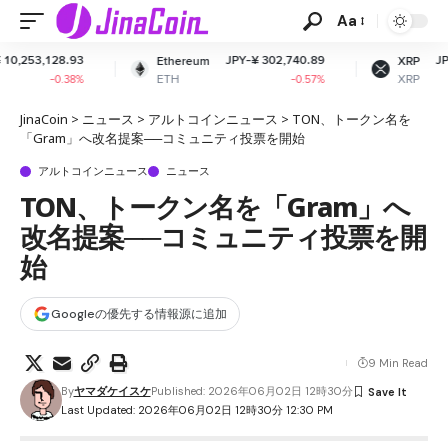
Aa
JPY-¥ 302,740.89
JPY-¥ 164.21
Ethereum
XRP
ETH
XRP
-0.57%
+0.28%
JinaCoin
>
ニュース
>
アルトコインニュース
>
TON、トークン名を
「Gram」へ改名提案──コミュニティ投票を開始
アルトコインニュース
ニュース
TON、トークン名を「Gram」へ
改名提案──コミュニティ投票を開
始
Googleの優先する情報源に追加
9 Min Read
By
ヤマダケイスケ
Published: 2026年06月02日 12時30分
Last Updated: 2026年06月02日 12時30分 12:30 PM