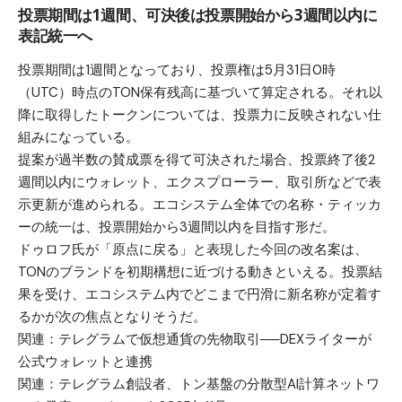
投票期間は1週間、可決後は投票開始から3週間以内に
表記統一へ
投票期間は1週間となっており、投票権は5月31日0時
（UTC）時点のTON保有残高に基づいて算定される。それ以
降に取得したトークンについては、投票力に反映されない仕
組みになっている。
提案が過半数の賛成票を得て可決された場合、投票終了後2
週間以内にウォレット、エクスプローラー、取引所などで表
示更新が進められる。エコシステム全体での名称・ティッカ
ーの統一は、投票開始から3週間以内を目指す形だ。
ドゥロフ氏が「原点に戻る」と表現した今回の改名案は、
TONのブランドを初期構想に近づける動きといえる。投票結
果を受け、エコシステム内でどこまで円滑に新名称が定着す
るかが次の焦点となりそうだ。
関連：
テレグラムで仮想通貨の先物取引──DEXライターが
公式ウォレットと連携
関連：
テレグラム創設者、トン基盤の分散型AI計算ネットワ