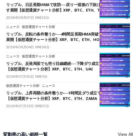
リップル、日足長期HMAで攻防──戻り一巡後の下抜けで0.95ドルを試
す展開【仮想通貨チャート分析】XRP、BTC、ETH、TAKE
2026年08月07日 18時22分
ニュース
仮想通貨チャート分析
リップル、反転の条件整うか──4時間足長期HMA突破で雲下端を目指す
展開【仮想通貨チャート分析】XRP、BTC、ETH、HOME
2026年08月04日 18時36分
ニュース
仮想通貨チャート分析
リップル、反発局面でも売り目線継続──下降ダウ成立で下値追う展開
【仮想通貨チャート分析】XRP、BTC、ETH、UAI
2026年07月30日 18時11分
仮想通貨チャート分析
ニュース
リップル、上昇再開の条件整うか──1時間足ダウ成立で1.185ドルを狙う
【仮想通貨チャート分析】XRP、BTC、ETH、ZAMA
2026年07月23日 19時07分
変動率の高い銘柄一覧
View All