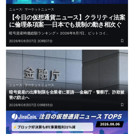
ニュース
マーケットニュース
【今日の仮想通貨ニュース】クラリティ法案
に倫理条項案──日本でも規制の動き相次ぐ
暗号資産時価総額ランキング＞ 2026年8月7日、ビットコイ…
2026年08月07日 20時07分
ニュース
マーケットニュース
暗号資産の出庫制限を全業者に要請──金融庁・警察庁、詐欺被
害の防止へ
2026年08月07日 09時55分