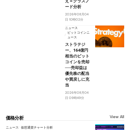
え＝グラスノ
ード分析
2026年08月04
日 10時02分
ニュース
ビットコインニ
ュース
ストラテジ
ー、164億円
相当のビット
コインを売却
──売却益は
優先株の配当
や買戻しに充
当
2026年08月04
日 09時49分
View All
価格分析
ニュース
仮想通貨チャート分析