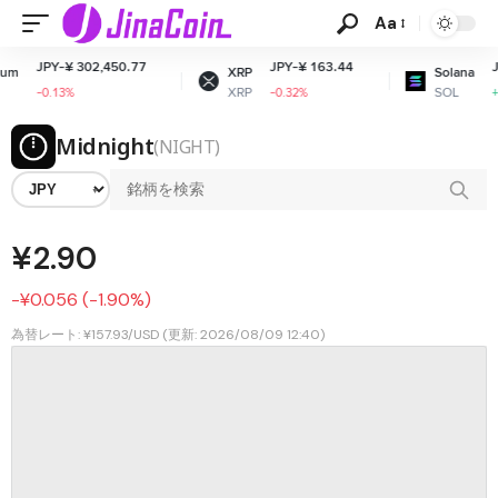
Aa
¥ 302,450.77
JPY-¥ 163.44
JPY-¥ 12,0
XRP
Solana
XRP
SOL
3%
-0.32%
+1.18%
Midnight
(NIGHT)
¥2.90
-¥0.056 (-1.90%)
為替レート: ¥157.93/USD (更新: 2026/08/09 12:40)