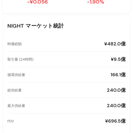
-¥0.056
-1.90%
NIGHT
マーケット統計
¥482.0億
時価総額
¥9.5億
取引量 (24時間)
166.1億
循環供給量
240.0億
総供給量
240.0億
最大供給量
¥696.5億
FDV