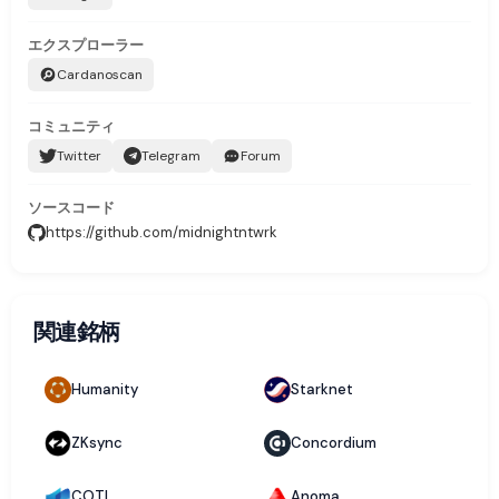
エクスプローラー
Cardanoscan
コミュニティ
Twitter
Telegram
Forum
ソースコード
https://github.com/midnightntwrk
関連銘柄
Humanity
Starknet
ZKsync
Concordium
COTI
Anoma