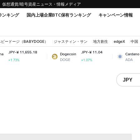
仮想通貨/暗号資産ニュース・情報メディア
ランキング
国内上場企業BTC保有ランキング
キャンペーン情報
ベビードージ（BABYDOGE）
ジャスティン・サン
地方創生
edgeX
中国
,655.18
JPY-¥ 11.04
JPY-¥ 31.6
Dogecoin
Cardano
DOGE
ADA
+1.07%
+0.57%