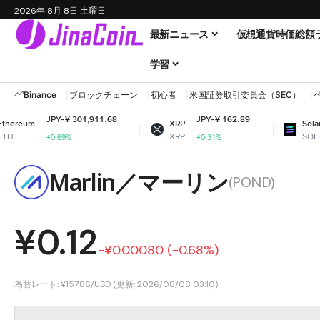
2026年 8月 8日 土曜日
最新ニュース
仮想通貨時価総額
学習
Binance
ブロックチェーン
初心者
米国証券取引委員会（SEC）
Y-¥ 301,911.68
JPY-¥ 162.89
JPY-¥ 11
XRP
Solana
XRP
SOL
.69%
+0.31%
+1.73%
Marlin／マーリン
(POND)
¥0.12
-¥0.00080 (-0.68%)
為替レート: ¥157.86/USD (更新: 2026/08/08 03:10)