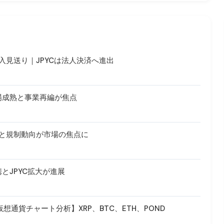
見送り｜JPYCは法人決済へ進出
場成熟と事業再編が焦点
Fiと規制動向が市場の焦点に
とJPYC拡大が進展
通貨チャート分析】XRP、BTC、ETH、POND