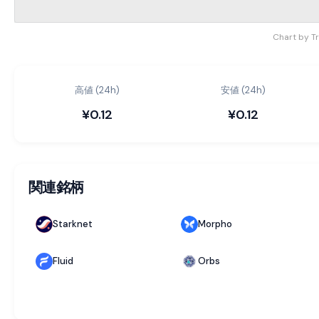
Chart by T
高値 (24h)
安値 (24h)
¥0.12
¥0.12
関連銘柄
Starknet
Morpho
Fluid
Orbs