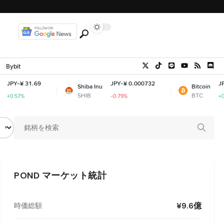
Bybit
9
JPY-¥ 0.000732
JPY-¥ 10,241,4
Shiba Inu
Bitcoin
SHIB
BTC
-0.79%
+0.93%
POND
マーケット統計
¥9.6億
時価総額