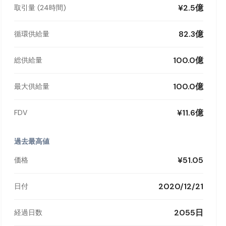
¥2.5億
取引量 (24時間)
82.3億
循環供給量
100.0億
総供給量
100.0億
最大供給量
¥11.6億
FDV
過去最高値
¥51.05
価格
2020/12/21
日付
2055日
経過日数