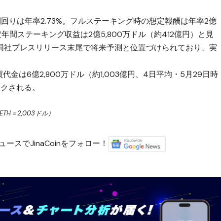
回りは年率2.73%。フルステーキング時の想定報酬は年率2億
定年間ステーキング収益は2億5,800万ドル（約412億円）と見
同社プレスリリース末尾で将来予測と位置づけられており、実
金は6億2,800万ドル（約1,003億円、4日平均・5月29日時
ンクされる。
TH＝2,003ドル）
ースでJinaCoinをフォロー！