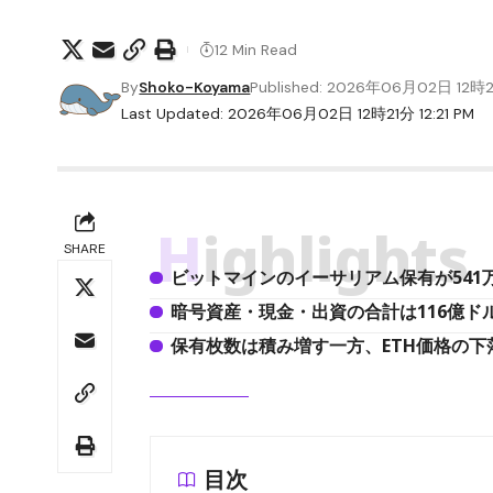
12 Min Read
By
Shoko-Koyama
Published: 2026年06月02日 12時
Last Updated: 2026年06月02日 12時21分 12:21 PM
Highlights
SHARE
ビットマインのイーサリアム保有が541万6
暗号資産・現金・出資の合計は116億ドル
保有枚数は積み増す一方、ETH価格の
目次