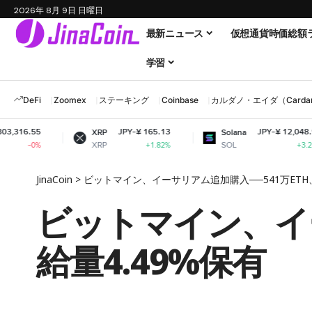
2026年 8月 9日 日曜日
最新ニュース
仮想通貨時価総額
学習
DeFi
Zoomex
ステーキング
Coinbase
カルダノ・エイダ（Cardano
JPY-¥ 165.13
JPY-¥ 12,048.98
XRP
Solana
XRP
SOL
+1.82%
+3.21%
JinaCoin
>
ビットマイン、イーサリアム追加購入──541万ETH、
ビットマイン、イー
給量4.49%保有