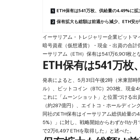
ETH保有は541万枚、供給量の4.49%に拡
保有拡大も総額は前週から減少、ETH安
イーサリアム・トレジャリー企業ビットマイン
暗号資産（仮想通貨）・現金・出資の合計保有
ーサリアム（ETH）保有は541万6,901枚と
ETH保有は541万枚
発表によると、5月31日午後2時（米東部時間）
ル）、ビットコイン（BTC）203枚、現金4
これに「ムーンショット」と位置づける出資
（約287億円）、エイトコ・ホールディング
同社のETH保有はイーサリアム総供給量の4.4
5%）」に対し、戦略開始からわずか11か
で2万6,497 ETHを取得した」と述べた。