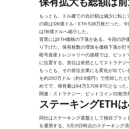
保有拡大も総額は前
もっとも、ドル建ての合計額は減少に転じてい
の前は126億ドル・ETH 528万枚だった
は116億ドルへ縮小した。
背景にはETH価格の下落がある。今回の評価単
り下げた。保有枚数の増加を価格下落が打
暗号資産トレジャリーの規模では、ビットマ
に位置する。首位は依然としてストラテジ
もっとも、その首位企業にも変化が出ている。ス
を約250万ドル（約3.9億円）で売却した
めてで、保有量は84万3,706 BTCとなった
関連：
ストラテジー、ビットコイン32枚売
ステーキングETHは
同社はステーキング基盤として独自プラットフォーム「MA
を運用する。5月31日時点のステーキング済みE