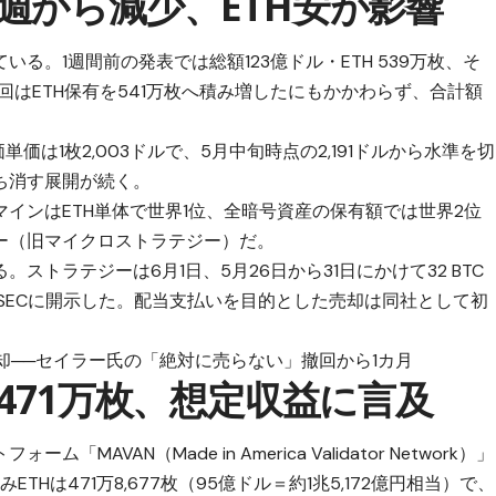
週から減少、ETH安が影響
る。1週間前の発表では総額123億ドル・ETH 539万枚、そ
。今回はETH保有を541万枚へ積み増したにもかかわらず、合計額
価は1枚2,003ドルで、5月中旬時点の2,191ドルから水準を切
ち消す展開が続く。
インはETH単体で世界1位、全暗号資産の保有額では世界2位
ー（旧マイクロストラテジー）だ。
トラテジーは6月1日、5月26日から31日にかけて32 BTC
とSECに開示した。配当支払いを目的とした売却は同社として初
。
却──セイラー氏の「絶対に売らない」撤回から1カ月
471万枚、想定収益に言及
VAN（Made in America Validator Network）」
THは471万8,677枚（95億ドル＝約1兆5,172億円相当）で、