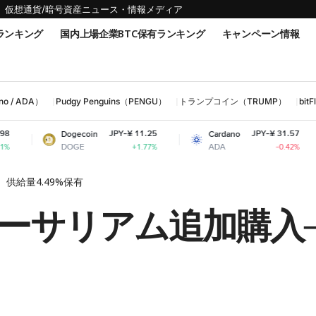
仮想通貨/暗号資産ニュース・情報メディア
ランキング
国内上場企業BTC保有ランキング
キャンペーン情報
 / ADA）
Pudgy Penguins（PENGU）
トランプコイン（TRUMP）
bi
JPY-¥ 11.25
JPY-¥ 31.57
Dogecoin
Cardano
Shiba
DOGE
ADA
SHIB
+1.77%
-0.42%
供給量4.49%保有
サリアム追加購入──