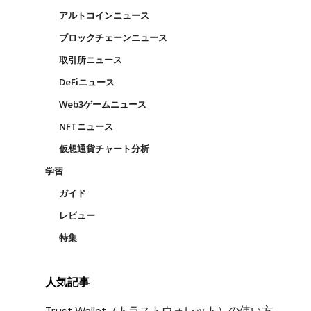
アルトコインニュース
ブロックチェーンニュース
取引所ニュース
DeFiニュース
Web3ゲームニュース
NFTニュース
仮想通貨チャート分析
学習
ガイド
レビュー
特集
人気記事
Trust Wallet（トラストウォレット）の使い方