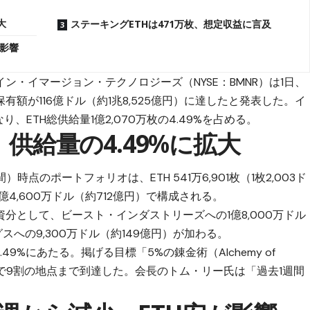
大
ステーキングETHは471万枚、想定収益に言及
が影響
・イマージョン・テクノロジーズ（NYSE：BMNR）は1日、
額が116億ドル（約1兆8,525億円）に達したと発表した。イ
なり、ETH総供給量1億2,070万枚の4.49%を占める。
、供給量の4.49%に拡大
時点のポートフォリオは、ETH 541万6,901枚（1枚2,003ド
億4,600万ドル（約712億円）で構成される。
分として、ビースト・インダストリーズへの1億8,000万ドル
スへの9,300万ドル（約149億円）が加わる。
9%にあたる。掲げる目標「5%の錬金術（Alchemy of
月で9割の地点まで到達した。会長のトム・リー氏は「過去1週間