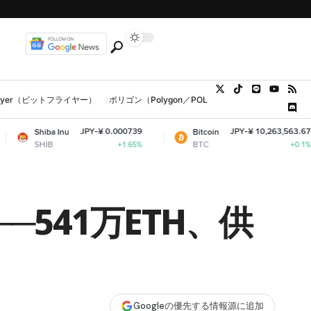
tFlyer（ビットフライヤー）
ポリゴン（Polygon／POL、MATIC）
ウォレット
JPY-¥ 0.000739
JPY-¥ 10,263,563.67
 Inu
Bitcoin
E
BTC
E
+1.65%
+0.1%
541万ETH、供
Googleの優先する情報源に追加