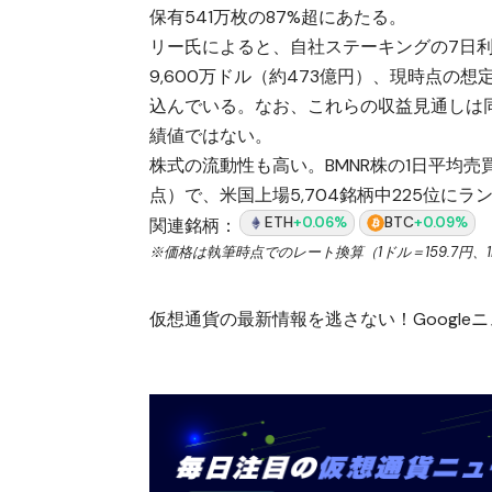
保有541万枚の87%超にあたる。
リー氏によると、自社ステーキングの7日利
9,600万ドル（約473億円）、現時点の想
込んでいる。なお、これらの収益見通しは
績値ではない。
株式の流動性も高い。BMNR株の1日平均売買代
点）で、米国上場5,704銘柄中225位にラ
ETH
+0.06%
BTC
+0.09%
関連銘柄：
※価格は執筆時点でのレート換算（1ドル＝159.7円、1E
仮想通貨の最新情報を逃さない！Googleニュ