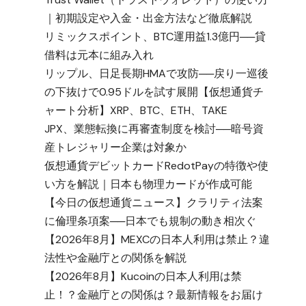
｜初期設定や入金・出金方法など徹底解説
リミックスポイント、BTC運用益1.3億円──貸
借料は元本に組み入れ
リップル、日足長期HMAで攻防──戻り一巡後
の下抜けで0.95ドルを試す展開【仮想通貨チ
ャート分析】XRP、BTC、ETH、TAKE
JPX、業態転換に再審査制度を検討──暗号資
産トレジャリー企業は対象か
仮想通貨デビットカードRedotPayの特徴や使
い方を解説｜日本も物理カードが作成可能
【今日の仮想通貨ニュース】クラリティ法案
に倫理条項案──日本でも規制の動き相次ぐ
【2026年8月】MEXCの日本人利用は禁止？違
法性や金融庁との関係を解説
【2026年8月】Kucoinの日本人利用は禁
止！？金融庁との関係は？最新情報をお届け