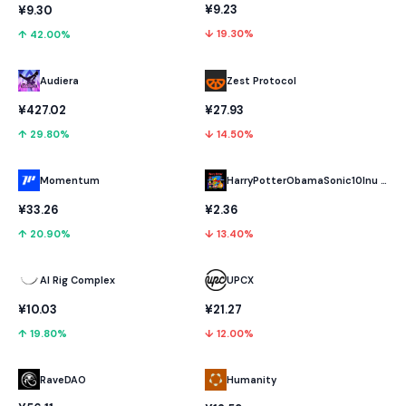
¥9.23
¥9.30
↓ 19.30%
↑ 42.00%
Audiera
Zest Protocol
¥427.02
¥27.93
↑ 29.80%
↓ 14.50%
Momentum
HarryPotterObamaSonic10Inu (ETH)
¥33.26
¥2.36
↑ 20.90%
↓ 13.40%
AI Rig Complex
UPCX
¥10.03
¥21.27
↑ 19.80%
↓ 12.00%
RaveDAO
Humanity