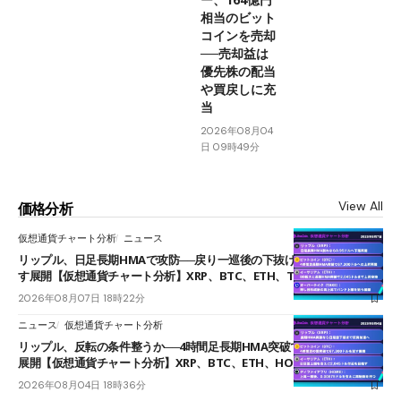
相当のビット
コインを売却
──売却益は
優先株の配当
や買戻しに充
当
2026年08月04
日 09時49分
View All
価格分析
仮想通貨チャート分析
ニュース
リップル、日足長期HMAで攻防──戻り一巡後の下抜けで0.95ドルを試
す展開【仮想通貨チャート分析】XRP、BTC、ETH、TAKE
2026年08月07日 18時22分
ニュース
仮想通貨チャート分析
リップル、反転の条件整うか──4時間足長期HMA突破で雲下端を目指す
展開【仮想通貨チャート分析】XRP、BTC、ETH、HOME
2026年08月04日 18時36分