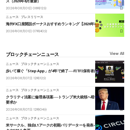
ス（2026年8月最新）
2026年08月01日 08時12分
ニュース
プレスリリース
海外FX口座開設ボーナスおすすめランキング【2026年8月最新】
2026年08月01日 07時40分
View All
ブロックチェーンニュース
ニュース
ブロックチェーンニュース
歩いて稼ぐ「Step App」が4年で終了──FITFI保有者に対応呼びかけ
2026年08月07日 12時12分
ニュース
ブロックチェーンニュース
クラリティ法案に倫理条項案──トランプ米大統領へ暗号資産事業の売却
要求か
2026年08月07日 12時04分
ニュース
ブロックチェーンニュース
米サークル、独自L1アークの初期バリデーターを発表――ブラックロッ