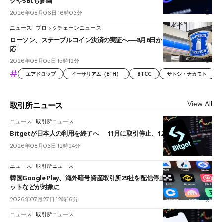
クやSBIも参画
2026年08月06日 16時03分
ニュース
ブロックチェーンニュース
ローソン、ステーブルコイン決済の実証へ──8月6日からJPYCやUSDC対
応
2026年08月05日 15時12分
#
エアドロップ
イーサリアム（ETH）
BTCC
サトシ・ナカモト
View All
取引所ニュース
ニュース
取引所ニュース
Bitgetが日本人の利用を終了へ──11月に取引停止、12月末に強制決済
2026年08月03日 12時24分
ニュース
取引所ニュース
韓国Google Play、海外暗号資産取引所29社を配信停止──OKXやバイビ
ットなどが対象に
2026年07月27日 12時16分
ニュース
取引所ニュース