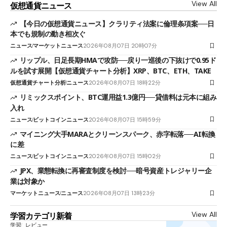
View All
仮想通貨ニュース
【今日の仮想通貨ニュース】クラリティ法案に倫理条項案──日
本でも規制の動き相次ぐ
ニュース
マーケットニュース
2026年08月07日 20時07分
リップル、日足長期HMAで攻防──戻り一巡後の下抜けで0.95ド
ルを試す展開【仮想通貨チャート分析】XRP、BTC、ETH、TAKE
仮想通貨チャート分析
ニュース
2026年08月07日 18時22分
リミックスポイント、BTC運用益1.3億円──貸借料は元本に組み
入れ
ニュース
ビットコインニュース
2026年08月07日 15時59分
マイニング大手MARAとクリーンスパーク、赤字転落──AI転換
に差
ニュース
ビットコインニュース
2026年08月07日 15時02分
JPX、業態転換に再審査制度を検討──暗号資産トレジャリー企
業は対象か
マーケットニュース
ニュース
2026年08月07日 13時23分
View All
学習カテゴリ新着
学習
レビュー