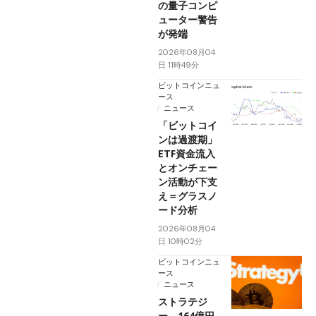
の量子コンピ
ューター警告
が発端
2026年08月04
日 11時49分
ビットコインニュ
ース
ニュース
「ビットコイ
ンは過渡期」
ETF資金流入
とオンチェー
ン活動が下支
え＝グラスノ
ード分析
2026年08月04
日 10時02分
ビットコインニュ
ース
ニュース
ストラテジ
ー、164億円