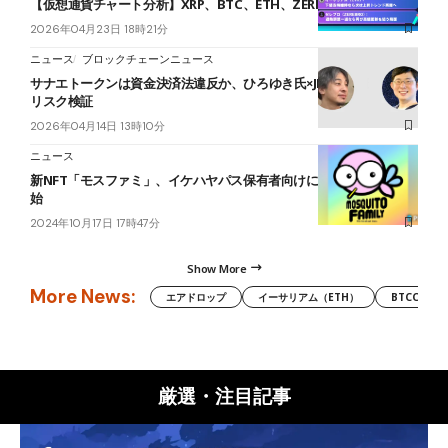
【仮想通貨チャート分析】XRP、BTC、ETH、ZEREBRO
2026年04月23日 18時21分
ニュース
ブロックチェーンニュース
サナエトークンは資金決済法違反か、ひろゆき氏×JPYC岡部氏が法的
リスク検証
2026年04月14日 13時10分
ニュース
新NFT「モスファミ」、イケハヤパス保有者向けにAL申込み受付開
始
2024年10月17日 17時47分
Show More
More News:
エアドロップ
イーサリアム（ETH）
BTCC
厳選・注目記事