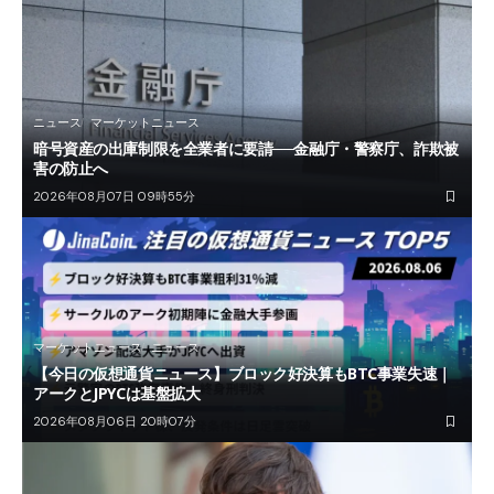
ニュース
マーケットニュース
暗号資産の出庫制限を全業者に要請──金融庁・警察庁、詐欺被
害の防止へ
2026年08月07日 09時55分
マーケットニュース
ニュース
【今日の仮想通貨ニュース】ブロック好決算もBTC事業失速｜
アークとJPYCは基盤拡大
2026年08月06日 20時07分