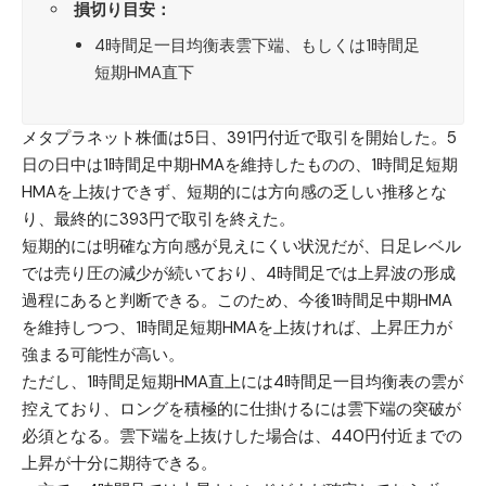
損切り目安：
4時間足一目均衡表雲下端、もしくは1時間足
短期HMA直下
メタプラネット
株価は5日、391円付近で取引を開始した。5
日の日中は1時間足中期HMAを維持したものの、1時間足短期
HMAを上抜けできず、短期的には方向感の乏しい推移とな
り、最終的に393円で取引を終えた。
短期的には明確な方向感が見えにくい状況だが、日足レベル
では売り圧の減少が続いており、4時間足では上昇波の形成
過程にあると判断できる。このため、今後1時間足中期HMA
を維持しつつ、1時間足短期HMAを上抜ければ、上昇圧力が
強まる可能性が高い。
ただし、1時間足短期HMA直上には4時間足一目均衡表の雲が
控えており、ロングを積極的に仕掛けるには雲下端の突破が
必須となる。雲下端を上抜けした場合は、440円付近までの
上昇が十分に期待できる。