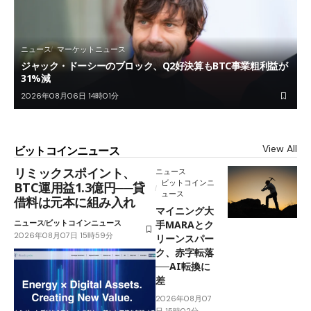
ニュース
マーケットニュース
ジャック・ドーシーのブロック、Q2好決算もBTC事業粗利益が
31%減
2026年08月06日 14時01分
View All
ビットコインニュース
リミックスポイント、
ニュース
ビットコインニ
BTC運用益1.3億円──貸
ュース
借料は元本に組み入れ
マイニング大
ニュース
ビットコインニュース
手MARAとク
2026年08月07日 15時59分
リーンスパー
ク、赤字転落
──AI転換に
差
2026年08月07