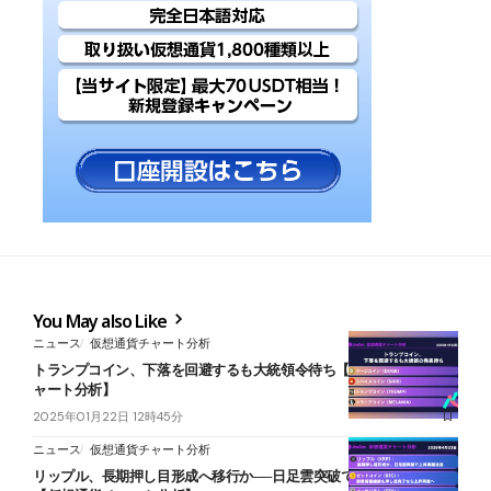
You May also Like
ニュース
仮想通貨チャート分析
トランプコイン、下落を回避するも大統領令待ち【ミームコインチ
ャート分析】
2025年01月22日 12時45分
ニュース
仮想通貨チャート分析
リップル、長期押し目形成へ移行か──日足雲突破で上昇再開に注目