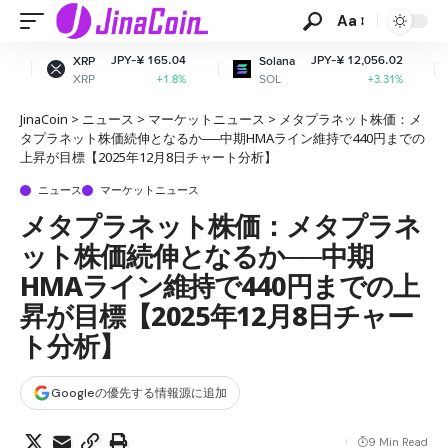
Aa
JPY-¥ 165.04
JPY-¥ 12,056.02
JP
Solana
Dogecoin
SOL
DOGE
+1.8%
+3.31%
JinaCoin
>
ニュース
>
マーケットニュース
>
メタプラネット株価：メ
タプラネット株価続伸となるか──中期HMAライン維持で440円までの
上昇が目標【2025年12月8日チャート分析】
ニュース
マーケットニュース
メタプラネット株価：メタプラネ
ット株価続伸となるか──中期
HMAライン維持で440円までの上
昇が目標【2025年12月8日チャー
ト分析】
Googleの優先する情報源に追加
9 Min Read