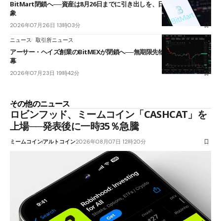
BitMart閉鎖へ──資産は8月26日までに引き出しを、日本人利用者も対
象
2026年07月26日 13時03分
ニュース
取引所ニュース
アーサー・ヘイズ創業のBitMEXが閉鎖へ──無期限先物を生んだ11年に
幕
2026年07月23日 19時42分
その他のニュース
ロビンフッド、ミームコイン「CASHCAT」を
上場──発表後に一時35％急騰
ミームコイン
アルトコイン
2026年08月07日 12時20分