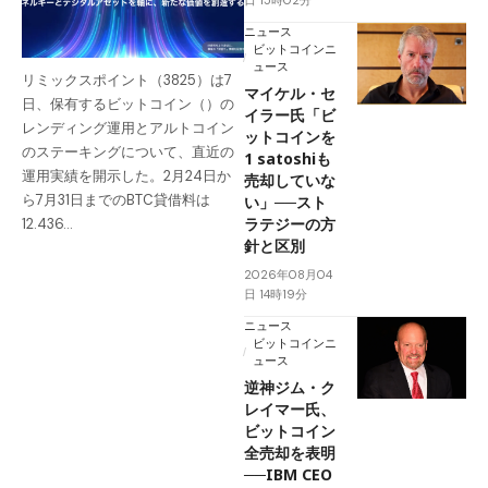
日 15時02分
ニュース
ビットコインニ
ュース
リミックスポイント（3825）は7
マイケル・セ
日、保有するビットコイン（）の
イラー氏「ビ
レンディング運用とアルトコイン
ットコインを
のステーキングについて、直近の
1 satoshiも
運用実績を開示した。2月24日か
売却していな
ら7月31日までのBTC貸借料は
い」──スト
ラテジーの方
12.436…
針と区別
2026年08月04
日 14時19分
ニュース
ビットコインニ
ュース
逆神ジム・ク
レイマー氏、
ビットコイン
全売却を表明
──IBM CEO