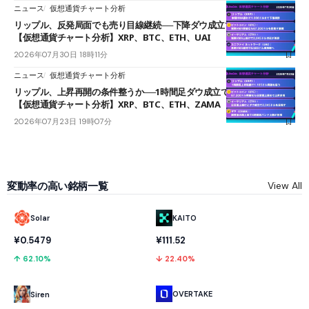
ニュース
仮想通貨チャート分析
リップル、反発局面でも売り目線継続──下降ダウ成立で下値追う展開
【仮想通貨チャート分析】XRP、BTC、ETH、UAI
2026年07月30日 18時11分
ニュース
仮想通貨チャート分析
リップル、上昇再開の条件整うか──1時間足ダウ成立で1.185ドルを狙う
【仮想通貨チャート分析】XRP、BTC、ETH、ZAMA
2026年07月23日 19時07分
変動率の高い銘柄一覧
View All
Solar
KAITO
¥0.5479
¥111.52
↑ 62.10%
↓ 22.40%
OVERTAKE
Siren