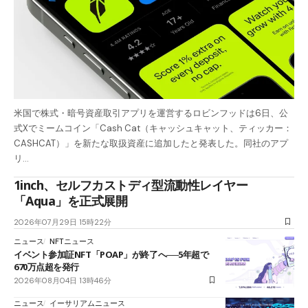
米国で株式・暗号資産取引アプリを運営するロビンフッドは6日、公
式Xでミームコイン「Cash Cat（キャッシュキャット、ティッカー：
CASHCAT）」を新たな取扱資産に追加したと発表した。同社のアプ
リ…
1inch、セルフカストディ型流動性レイヤー
「Aqua」を正式展開
2026年07月29日 15時22分
ニュース
NFTニュース
イベント参加証NFT「POAP」が終了へ──5年超で
670万点超を発行
2026年08月04日 13時46分
ニュース
イーサリアムニュース