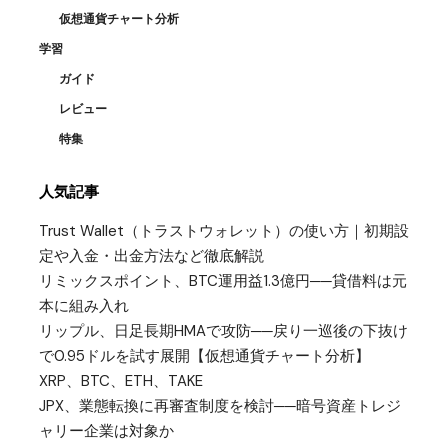
仮想通貨チャート分析
学習
ガイド
レビュー
特集
人気記事
Trust Wallet（トラストウォレット）の使い方｜初期設
定や入金・出金方法など徹底解説
リミックスポイント、BTC運用益1.3億円──貸借料は元
本に組み入れ
リップル、日足長期HMAで攻防──戻り一巡後の下抜け
で0.95ドルを試す展開【仮想通貨チャート分析】
XRP、BTC、ETH、TAKE
JPX、業態転換に再審査制度を検討──暗号資産トレジ
ャリー企業は対象か