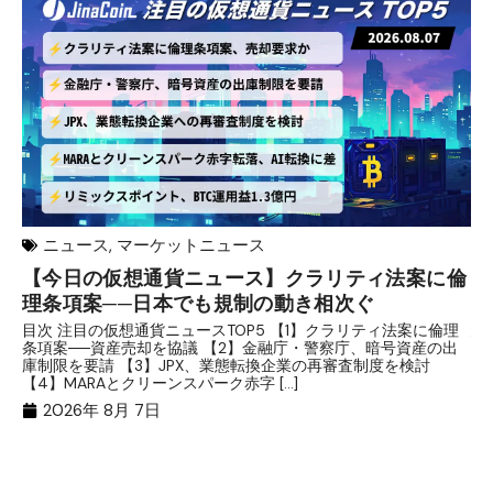
ニュース
,
マーケットニュース
【今日の仮想通貨ニュース】クラリティ法案に倫
リ
理条項案──日本でも規制の動き相次ぐ
下
分
目次 注目の仮想通貨ニュースTOP5 【1】クラリティ法案に倫理
条項案──資産売却を協議 【2】金融庁・警察庁、暗号資産の出
目
庫制限を要請 【3】JPX、業態転換企業の再審査制度を検討
ト
【4】MARAとクリーンスパーク赤字 […]
（
（X
2026年 8月 7日