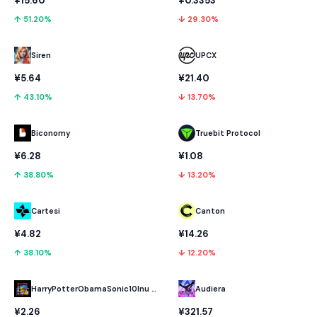
¥15.60
¥0.3353
↑ 51.20%
↓ 29.30%
UPCX
Siren
¥21.40
¥5.64
↓ 13.70%
↑ 43.10%
Biconomy
Truebit Protocol
¥6.28
¥1.08
↑ 38.80%
↓ 13.20%
Cartesi
Canton
¥4.82
¥14.26
↑ 38.10%
↓ 12.20%
HarryPotterObamaSonic10Inu (ETH)
Audiera
¥2.26
¥321.57