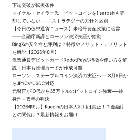
下端突破が転換条件
マイケル・セイラー氏「ビットコインを1 satoshiも売
却していない」──ストラテジーの方針と区別
【今日の仮想通貨ニュース】米暗号資産政策に暗雲
――金融庁新課とローソン決済実証が始動
BingXの安全性と評判は？特徴やメリット・デメリット
を解説【2026年8月】
仮想通貨デビットカードRedotPayの特徴や使い方を解
説｜日本も物理カードが作成可能
ローソン、ステーブルコイン決済の実証へ──8月6日か
らJPYCやUSDC対応
元警官が10代から35万ドルのビットコイン強奪──終
身刑＋15年の判決
【2026年8月】Kucoinの日本人利用は禁止！？金融庁
との関係は？最新情報をお届け