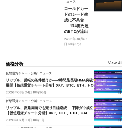
ュース
コールドカー
ドのシード生
成に不具合
──134億円超
のBTCが流出
2026年08月03
日 13時37分
View All
価格分析
仮想通貨チャート分析
ニュース
リップル、反転の条件整うか──4時間足長期HMA突破で雲下端を目指す
展開【仮想通貨チャート分析】XRP、BTC、ETH、HOME
2026年08月04日 18時36分
仮想通貨チャート分析
ニュース
リップル、反発局面でも売り目線継続──下降ダウ成立で下値追う展開
【仮想通貨チャート分析】XRP、BTC、ETH、UAI
2026年07月30日 18時11分