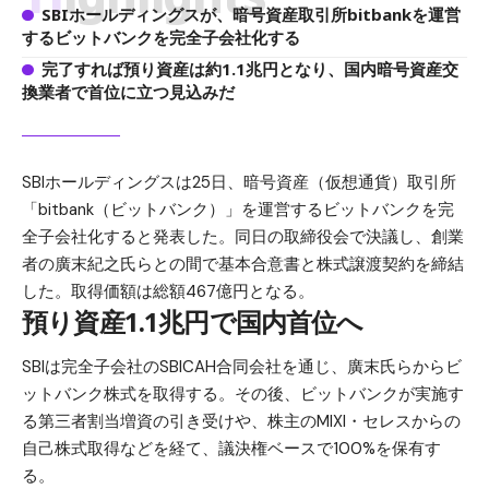
SBIホールディングスが、暗号資産取引所bitbankを運営
するビットバンクを完全子会社化する
完了すれば預り資産は約1.1兆円となり、国内暗号資産交
換業者で首位に立つ見込みだ
SBIホールディングスは25日、暗号資産（仮想通貨）取引所
「bitbank（ビットバンク）」を運営するビットバンクを完
全子会社化すると発表した。同日の取締役会で決議し、創業
者の廣末紀之氏らとの間で基本合意書と株式譲渡契約を締結
した。取得価額は総額467億円となる。
預り資産1.1兆円で国内首位へ
SBIは完全子会社のSBICAH合同会社を通じ、廣末氏らからビ
ットバンク株式を取得する。その後、ビットバンクが実施す
る第三者割当増資の引き受けや、株主のMIXI・セレスからの
自己株式取得などを経て、議決権ベースで100%を保有す
る。