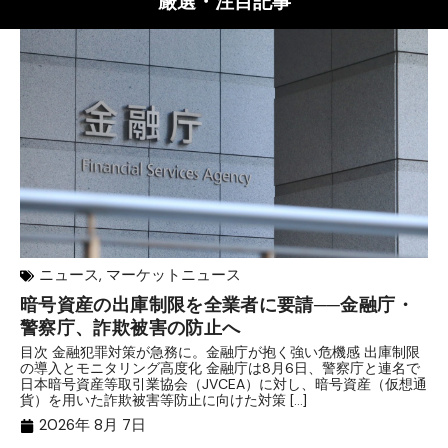
厳選・注目記事
ニュース
,
マーケットニュース
暗号資産の出庫制限を全業者に要請──金融庁・
【
警察庁、詐欺被害の防止へ
B
目次 金融犯罪対策が急務に。金融庁が抱く強い危機感 出庫制限
目
の導入とモニタリング高度化 金融庁は8月6日、警察庁と連名で
業
日本暗号資産等取引業協会（JVCEA）に対し、暗号資産（仮想通
発
貨）を用いた詐欺被害等防止に向けた対策 […]
―
2026年 8月 7日