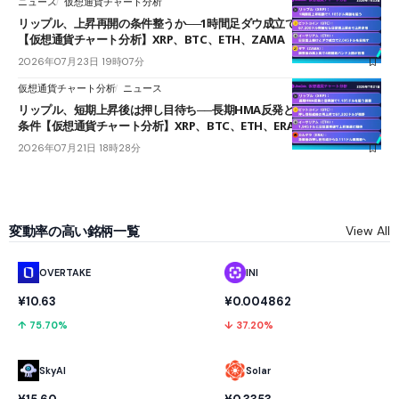
ニュース
仮想通貨チャート分析
リップル、上昇再開の条件整うか──1時間足ダウ成立で1.185ドルを狙う
【仮想通貨チャート分析】XRP、BTC、ETH、ZAMA
2026年07月23日 19時07分
仮想通貨チャート分析
ニュース
リップル、短期上昇後は押し目待ち──長期HMA反発と雲上抜けが買い
条件【仮想通貨チャート分析】XRP、BTC、ETH、ERA
2026年07月21日 18時28分
変動率の高い銘柄一覧
View All
OVERTAKE
INI
¥10.63
¥0.004862
↑ 75.70%
↓ 37.20%
SkyAI
Solar