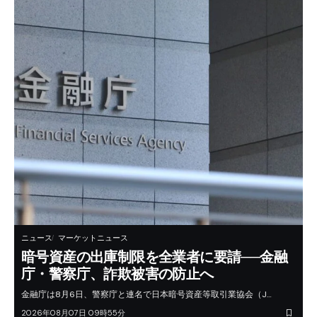
ニュース
マーケットニュース
暗号資産の出庫制限を全業者に要請──金融
庁・警察庁、詐欺被害の防止へ
金融庁は8月6日、警察庁と連名で日本暗号資産等取引業協会（J…
2026年08月07日 09時55分