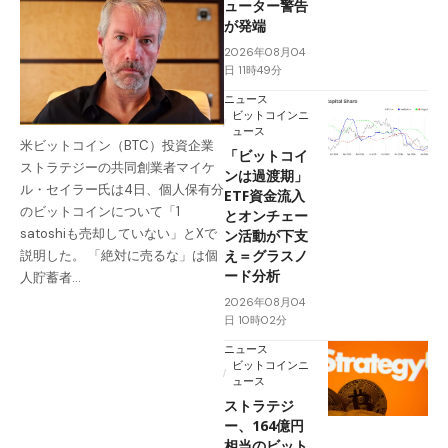
ューター警告
が発端
2026年08月04
日 11時49分
ニュース
ビットコインニ
ュース
米ビットコイン（BTC）投資企業
「ビットコイ
ストラテジーの共同創業者マイケ
ンは過渡期」
ル・セイラー氏は4日、個人保有分
ETF資金流入
のビットコインについて「1
とオンチェー
satoshiも売却していない」とXで
ン活動が下支
え＝グラスノ
説明した。 「絶対に売るな」は個
ード分析
人貯蓄者…
2026年08月04
日 10時02分
ニュース
ビットコインニ
ュース
ストラテジ
ー、164億円
相当のビット