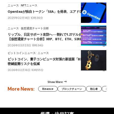
ニュース
NFTニュース
OpenSeaが独自トークン「SEA」を発表、エアドロップ詳細は未定
2025年02月14日 10時36分
ニュース
仮想通貨チャート分析
リップル、日足サポート攻防へ──割れで1.27ドル台まで下落余地
【仮想通貨チャート分析】XRP、BTC、ETH、SIREN
2026年03月23日 18時34分
ビットコインニュース
ニュース
ビットコイン、量子コンピュータ対策の新提案「BIP 360」公開──秘
密鍵盗難リスクを低減
2026年02月16日 10時55分
Show More
More News:
Binance
ブロックチェーン
初心者
米国証