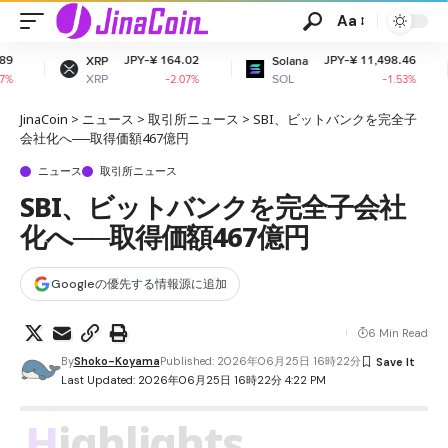
Aa
JPY-¥ 164.02
JPY-¥ 11,498.46
J
Solana
Dogecoin
SOL
DOGE
-2.07%
-1.53%
JinaCoin
>
ニュース
>
取引所ニュース
>
SBI、ビットバンクを完全子
会社化へ──取得価額467億円
ニュース
取引所ニュース
SBI、ビットバンクを完全子会社
化へ──取得価額467億円
Googleの優先する情報源に追加
6 Min Read
By
Shoko-Koyama
Published: 2026年06月25日 16時22分
Last Updated: 2026年06月25日 16時22分 4:22 PM
Highlights