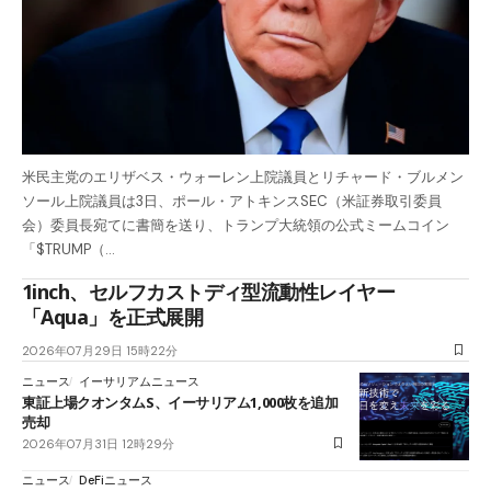
米民主党のエリザベス・ウォーレン上院議員とリチャード・ブルメン
ソール上院議員は3日、ポール・アトキンスSEC（米証券取引委員
会）委員長宛てに書簡を送り、トランプ大統領の公式ミームコイン
「$TRUMP（…
1inch、セルフカストディ型流動性レイヤー
「Aqua」を正式展開
2026年07月29日 15時22分
ニュース
イーサリアムニュース
東証上場クオンタムS、イーサリアム1,000枚を追加
売却
2026年07月31日 12時29分
ニュース
DeFiニュース