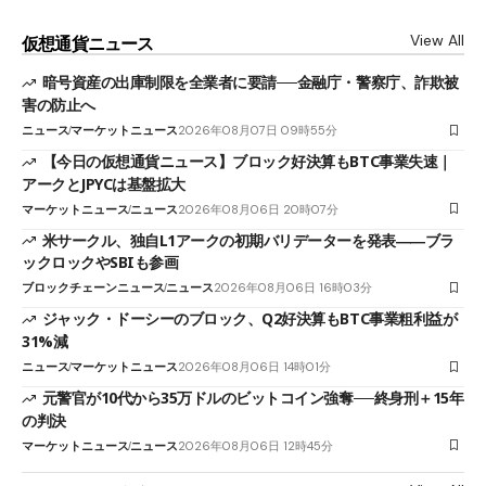
View All
仮想通貨ニュース
暗号資産の出庫制限を全業者に要請──金融庁・警察庁、詐欺被
害の防止へ
ニュース
マーケットニュース
2026年08月07日 09時55分
【今日の仮想通貨ニュース】ブロック好決算もBTC事業失速｜
アークとJPYCは基盤拡大
マーケットニュース
ニュース
2026年08月06日 20時07分
米サークル、独自L1アークの初期バリデーターを発表――ブラ
ックロックやSBIも参画
ブロックチェーンニュース
ニュース
2026年08月06日 16時03分
ジャック・ドーシーのブロック、Q2好決算もBTC事業粗利益が
31%減
ニュース
マーケットニュース
2026年08月06日 14時01分
元警官が10代から35万ドルのビットコイン強奪──終身刑＋15年
の判決
マーケットニュース
ニュース
2026年08月06日 12時45分