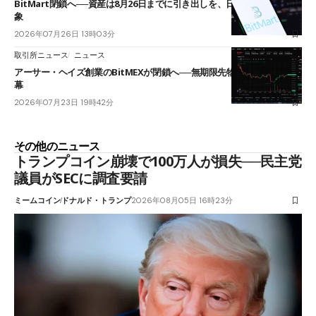
BitMart閉鎖へ──資産は8月26日までに引き出しを、日本人利用者も対
象
2026年07月26日 13時03分
取引所ニュース
ニュース
アーサー・ヘイズ創業のBitMEXが閉鎖へ──無期限先物を生んだ11年に
幕
2026年07月23日 19時42分
その他のニュース
トランプコイン崩壊で100万人が損失──民主党
議員がSECに調査要請
ミームコイン
ドナルド・トランプ
2026年08月05日 16時23分