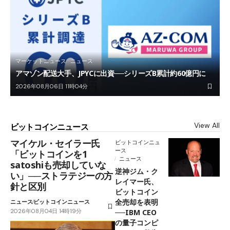
マーケットニュース
ニュース
アマゾン配送大手、JPYCに出資──シリーズB累計約60億円に
2026年08月06日 11時04分
View All
ビットコインニュース
マイケル・セイラー氏
ビットコインニュ
ース
「ビットコインを1
ニュース
satoshiも売却していな
逆神ジム・ク
い」──ストラテジーの方
レイマー氏、
針と区別
ビットコイン
全売却を表明
ニュース
ビットコインニュース
2026年08月04日 14時19分
──IBM CEO
の量子コンピ