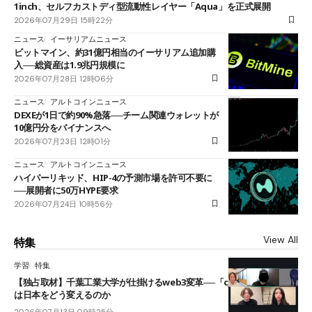
1inch、セルフカストディ型流動性レイヤー「Aqua」を正式展開
2026年07月29日 15時22分
ニュース
イーサリアムニュース
ビットマイン、約31億円相当のイーサリアム追加購
入──総資産は1.9兆円規模に
2026年07月28日 12時06分
ニュース
アルトコインニュース
DEXEが1日で約90%急落──チーム関連ウォレットが
10億円分をバイナンスへ
2026年07月23日 12時01分
ニュース
アルトコインニュース
ハイパーリキッド、HIP-4の予測市場を許可不要に
──展開者に50万HYPE要求
2026年07月24日 10時56分
View All
特集
学習
特集
【独占取材】千葉工業大学が仕掛けるweb3変革──「cJPY」とAIの融合
は日本をどう変えるのか
2026年07月13日 09時25分