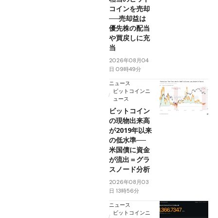
コインを売却
──売却益は
優先株の配当
や買戻しに充
当
2026年08月04
日 09時49分
ニュース
ビットコインニ
ュース
ビットコイン
の現物出来高
が2019年以来
の低水準──
米国債に資金
が流出＝グラ
スノード分析
2026年08月03
日 13時56分
ニュース
ビットコインニ