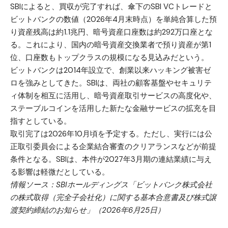
SBIによると、買収が完了すれば、傘下のSBI VCトレードと
ビットバンクの数値（2026年4月末時点）を単純合算した預
り資産残高は約1.1兆円、暗号資産口座数は約292万口座とな
る。これにより、国内の暗号資産交換業者で預り資産が第1
位、口座数もトップクラスの規模になる見込みだという。
ビットバンクは2014年設立で、創業以来ハッキング被害ゼ
ロを強みとしてきた。SBIは、両社の顧客基盤やセキュリテ
ィ体制を相互に活用し、暗号資産取引サービスの高度化や、
ステーブルコインを活用した新たな金融サービスの拡充を目
指すとしている。
取引完了は2026年10月頃を予定する。ただし、実行には公
正取引委員会による企業結合審査のクリアランスなどが前提
条件となる。SBIは、本件が2027年3月期の連結業績に与え
る影響は軽微だとしている。
情報ソース：SBIホールディングス「ビットバンク株式会社
の株式取得（完全子会社化）に関する基本合意書及び株式譲
渡契約締結のお知らせ」（2026年6月25日）