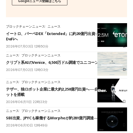
Googleニュース登録はこちら
ブロックチェーンニュース
ニュース
イートロ、パーペDEX「Extended」に約20億円出資──ゼンゴ統合で
DeFiへ
2026年07月03日 12時50分
ニュース
ブロックチェーンニュース
クリプト系AIのVenice、6,500万ドル調達でユニコーンに
2026年07月02日 12時03分
ニュース
ブロックチェーンニュース
テザー、独ロボット企業に最大約2,250億円出資へ──自己管理型ウォレ
ットを搭載
2026年06月11日 22時23分
ニュース
ブロックチェーンニュース
SBI出資、JPYCも稼働するMorphoが約281億円調達──DeFi過去最大級
2026年06月10日 12時49分