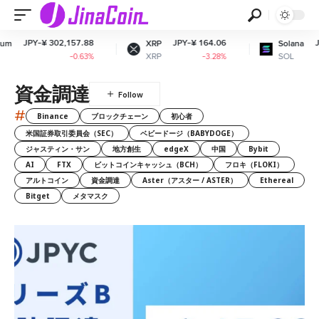
 302,157.88
JPY-¥ 164.06
JPY-¥ 11,52
XRP
Solana
XRP
SOL
-0.63%
-3.28%
-2
資金調達
#
Binance
ブロックチェーン
初心者
米国証券取引委員会（SEC）
ベビードージ（BABYDOGE）
ジャスティン・サン
地方創生
edgeX
中国
Bybit
AI
FTX
ビットコインキャッシュ（BCH）
フロキ（FLOKI）
アルトコイン
資金調達
Aster（アスター / ASTER）
Ethereal
Bitget
メタマスク