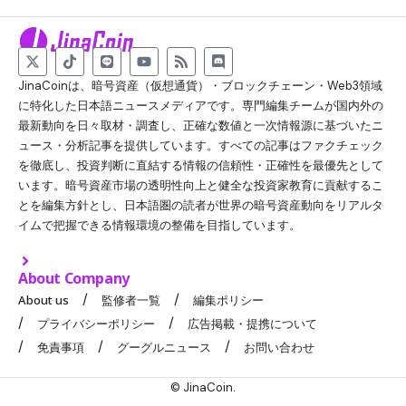
JinaCoinは、暗号資産（仮想通貨）・ブロックチェーン・Web3領域
に特化した日本語ニュースメディアです。専門編集チームが国内外の
最新動向を日々取材・調査し、正確な数値と一次情報源に基づいたニ
ュース・分析記事を提供しています。すべての記事はファクチェック
を徹底し、投資判断に直結する情報の信頼性・正確性を最優先として
います。暗号資産市場の透明性向上と健全な投資家教育に貢献するこ
とを編集方針とし、日本語圏の読者が世界の暗号資産動向をリアルタ
イムで把握できる情報環境の整備を目指しています。
About Company
About us
監修者一覧
編集ポリシー
プライバシーポリシー
広告掲載・提携について
免責事項
グーグルニュース
お問い合わせ
© JinaCoin.