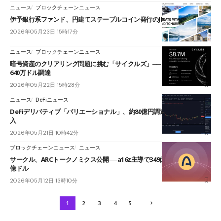
ニュース
ブロックチェーンニュース
伊予銀行系ファンド、円建てステーブルコイン発行のJPYCに出資
2026年05月23日 15時17分
ニュース
ブロックチェーンニュース
暗号資産のクリアリング問題に挑む「サイクルズ」──コスモス創業者が
640万ドル調達
2026年05月22日 15時28分
ニュース
DeFiニュース
DeFiデリバティブ「バリエーショナル」、約80億円調達──RWA市場参
入
2026年05月21日 10時42分
ブロックチェーンニュース
ニュース
サークル、ARCトークノミクス公開──a16z主導で349億円調達、FDV30
億ドル
2026年05月12日 13時10分
1
2
3
4
5