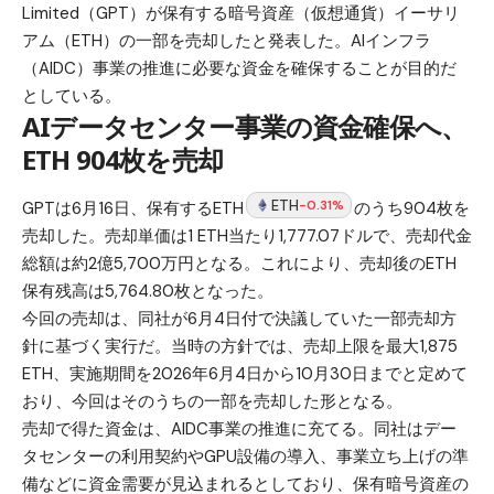
Limited（GPT）が保有する暗号資産（仮想通貨）イーサリ
アム（ETH）の一部を売却したと発表した。AIインフラ
（AIDC）事業の推進に必要な資金を確保することが目的だ
としている。
AIデータセンター事業の資金確保へ、
ETH 904枚を売却
ETH
-0.31%
GPTは6月16日、保有するETH
のうち904枚を
売却した。売却単価は1 ETH当たり1,777.07ドルで、売却代金
総額は約2億5,700万円となる。これにより、売却後のETH
保有残高は5,764.80枚となった。
今回の売却は、同社が6月4日付で決議していた一部売却方
針に基づく実行だ。当時の方針では、売却上限を最大1,875
ETH、実施期間を2026年6月4日から10月30日までと定めて
おり、今回はそのうちの一部を売却した形となる。
売却で得た資金は、AIDC事業の推進に充てる。同社はデー
タセンターの利用契約やGPU設備の導入、事業立ち上げの準
備などに資金需要が見込まれるとしており、保有暗号資産の