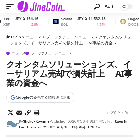
Aa
.16
JPY-¥ 11,532.18
JPY-¥ 10.94
Solana
Dogecoin
SOL
DOGE
.6%
-1.74%
-1.42%
JinaCoin
>
ニュース
>
ブロックチェーンニュース
>
クオンタムソリュ
ーションズ、イーサリアム売却で損失計上──AI事業の資金へ
ニュース
ブロックチェーンニュース
クオンタムソリューションズ、イ
ーサリアム売却で損失計上──AI事
業の資金へ
Googleの優先する情報源に追加
9 Min Read
By
Shoko-Koyama
Published: 2026年06月18日 11時08分
Last Updated: 2026年06月18日 11時08分 11:08 AM