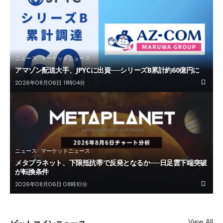
ニュース
マーケットニュース
アマゾン配送大手、JPYCに出資──シリーズB累計約60億円に
2026年08月06日 11時04分
ニュース
マーケットニュース
メタプラネット、下限抵抗帯で反発となるか──日足雲下端突破
が転換条件
2026年08月06日 08時10分
View All