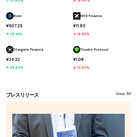
↑ 37.90%
↓ 19.40%
River
MYX Finance
¥507.25
¥11.80
↑ 29.10%
↓ 16.80%
Stargate Finance
Truebit Protocol
¥24.32
¥1.08
↑ 25.60%
↓ 13.00%
View All
プレスリリース