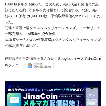
1,899.18ドルを下回った。このため、売却代金と簿価との差
額にあたる約11万ドルを売却損として認識する。なお、売却
前のETH保有は6,668.80枚（平均取得単価3,595.02ドル）だ
った。
関連：
東証上場クオンタムソリューションズ、イーサリアム
一部売却へ──AI事業の資金確保
※為替レートおよび円換算額はクオンタムソリューションズ
の開示資料に基づく。
仮想通貨の最新情報を逃さない！GoogleニュースでJinaCoin
をフォロー！