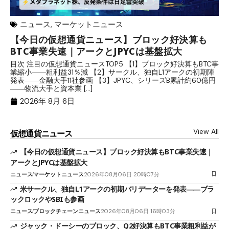
ニュース
,
マーケットニュース
【今日の仮想通貨ニュース】ブロック好決算も
米
BTC事業失速｜アークとJPYCは基盤拡大
発
目次 注目の仮想通貨ニュースTOP5 【1】ブロック好決算もBTC事
目
業縮小――粗利益31％減 【2】サークル、独自L1アークの初期陣
や
発表――金融大手11社参画 【3】JPYC、シリーズB累計約60億円
る
――物流大手と資本業 […]
ブ
2026年 8月 6日
View All
仮想通貨ニュース
【今日の仮想通貨ニュース】ブロック好決算もBTC事業失速｜
アークとJPYCは基盤拡大
ニュース
マーケットニュース
2026年08月06日 20時07分
米サークル、独自L1アークの初期バリデーターを発表――ブラ
ックロックやSBIも参画
ニュース
ブロックチェーンニュース
2026年08月06日 16時03分
ジャック・ドーシーのブロック、Q2好決算もBTC事業粗利益が