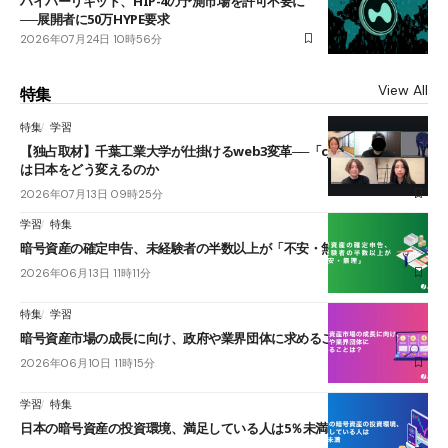
ハイパーリキッド、HIP-4の予測市場を許可不要に
──展開者に50万HYPE要求
2026年07月24日 10時56分
View All
特集
特集
学習
【独占取材】千葉工業大学が仕掛けるweb3変革──「cJPY」とAIの融合
は日本をどう変えるのか
2026年07月13日 09時25分
学習
特集
暗号資産の確定申告、未経験者の半数以上が「不安・無理」
2026年06月13日 11時11分
特集
学習
暗号資産市場の成長に向け、政府や業界団体に求めることは？
2026年06月10日 11時15分
学習
特集
日本の暗号資産の投資環境、満足している人は5％未満