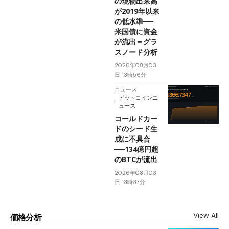
の現物出来高
が2019年以来
の低水準──
米国債に資金
が流出＝グラ
スノード分析
2026年08月03
日 13時56分
ニュース
ビットコインニ
ュース
コールドカー
ドのシード生
成に不具合
──134億円超
のBTCが流出
2026年08月03
日 13時37分
View All
価格分析