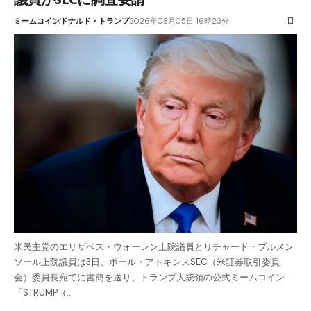
ミームコイン
ドナルド・トランプ
2026年08月05日 16時23分
米民主党のエリザベス・ウォーレン上院議員とリチャード・ブルメン
ソール上院議員は3日、ポール・アトキンスSEC（米証券取引委員
会）委員長宛てに書簡を送り、トランプ大統領の公式ミームコイン
「$TRUMP（…