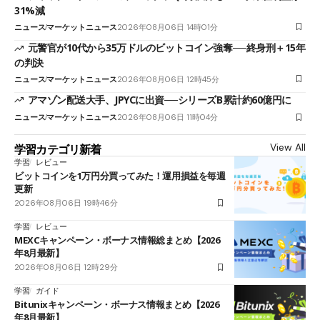
31%減
ニュース
マーケットニュース
2026年08月06日 14時01分
元警官が10代から35万ドルのビットコイン強奪──終身刑＋15年
の判決
ニュース
マーケットニュース
2026年08月06日 12時45分
アマゾン配送大手、JPYCに出資──シリーズB累計約60億円に
ニュース
マーケットニュース
2026年08月06日 11時04分
View All
学習カテゴリ新着
学習
レビュー
ビットコインを1万円分買ってみた！運用損益を毎週
更新
2026年08月06日 19時46分
学習
レビュー
MEXCキャンペーン・ボーナス情報総まとめ【2026
年8月最新】
2026年08月06日 12時29分
学習
ガイド
Bitunixキャンペーン・ボーナス情報まとめ【2026
年8月最新】