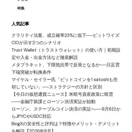
特集
人気記事
クラリティ法案、成立確率23%に低下──ビットワイズ
CIOが示す2つのシナリオ
Trust Wallet（トラストウォレット）の使い方｜初期設
定や入金・出金方法など徹底解説
メタプラネット、下限抵抗帯で反発となるか──日足雲
下端突破が転換条件
マイケル・セイラー氏「ビットコインを1 satoshiも売
却していない」──ストラテジーの方針と区別
【今日の仮想通貨ニュース】米暗号資産政策に暗雲
――金融庁新課とローソン決済実証が始動
ローソン、ステーブルコイン決済の実証へ──8月6日か
らJPYCやUSDC対応
BingXの安全性と評判は？特徴やメリット・デメリット
を解説【2026年8月】