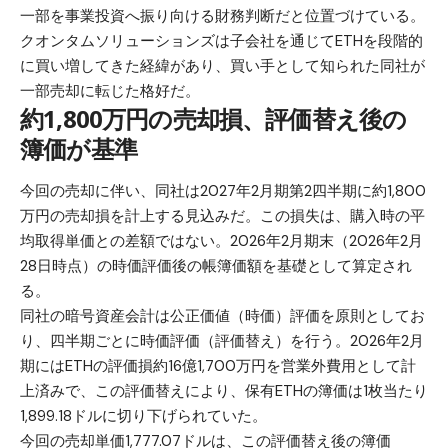
一部を事業投資へ振り向ける財務判断だと位置づけている。
クオンタムソリューションズは子会社を通じてETHを段階的
に買い増してきた経緯があり、買い手として知られた同社が
一部売却に転じた格好だ。
約1,800万円の売却損、評価替え後の
簿価が基準
今回の売却に伴い、同社は2027年2月期第2四半期に約1,800
万円の売却損を計上する見込みだ。この損失は、購入時の平
均取得単価との差額ではない。2026年2月期末（2026年2月
28日時点）の時価評価後の帳簿価額を基礎として算定され
る。
同社の暗号資産会計は公正価値（時価）評価を原則としてお
り、四半期ごとに時価評価（評価替え）を行う。2026年2月
期にはETHの評価損約16億1,700万円を営業外費用として計
上済みで、この評価替えにより、保有ETHの簿価は1枚当たり
1,899.18ドルに切り下げられていた。
今回の売却単価1,777.07ドルは、この評価替え後の簿価