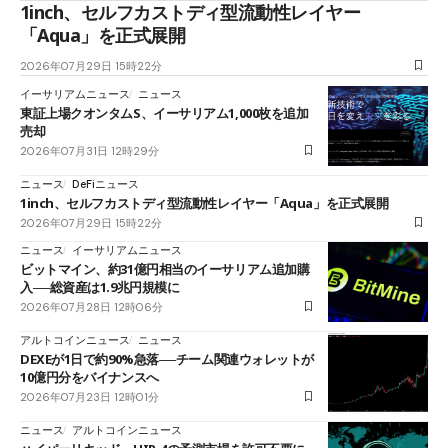
1inch、セルフカストディ型流動性レイヤー
「Aqua」を正式展開
2026年07月29日 15時22分
イーサリアムニュース
ニュース
東証上場クオンタムS、イーサリアム1,000枚を追加
売却
2026年07月31日 12時29分
ニュース
DeFiニュース
1inch、セルフカストディ型流動性レイヤー「Aqua」を正式展開
2026年07月29日 15時22分
ニュース
イーサリアムニュース
ビットマイン、約31億円相当のイーサリアム追加購
入──総資産は1.9兆円規模に
2026年07月28日 12時06分
アルトコインニュース
ニュース
DEXEが1日で約90%急落──チーム関連ウォレットが
10億円分をバイナンスへ
2026年07月23日 12時01分
ニュース
アルトコインニュース