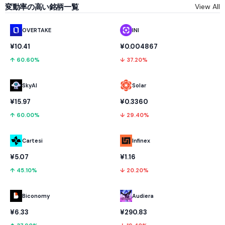
変動率の高い銘柄一覧
View All
OVERTAKE
INI
¥10.41
¥0.004867
↑ 60.60%
↓ 37.20%
SkyAI
Solar
¥15.97
¥0.3360
↑ 60.00%
↓ 29.40%
Cartesi
Infinex
¥5.07
¥1.16
↑ 45.10%
↓ 20.20%
Biconomy
Audiera
¥6.33
¥290.83