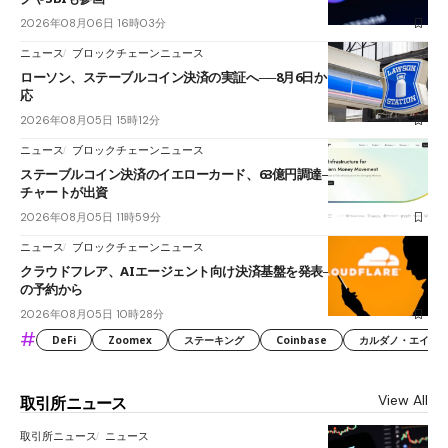
2026年08月06日 16時03分
ニュース
ブロックチェーンニュース
ローソン、ステーブルコイン決済の実証へ──8月6日からJPYCやUSDC対
応
2026年08月05日 15時12分
ニュース
ブロックチェーンニュース
ステーブルコイン決済のイエローカード、63億円調達──ソニーやスタン
チャートが出資
2026年08月05日 11時59分
ニュース
ブロックチェーンニュース
クラウドフレア、AIエージェント向け決済基盤を発表──まずハンドル名
の予約から
2026年08月05日 10時28分
#
DeFi
Zoomex
ステーキング
Coinbase
カルダノ・エイダ（Ca
View All
取引所ニュース
取引所ニュース
ニュース