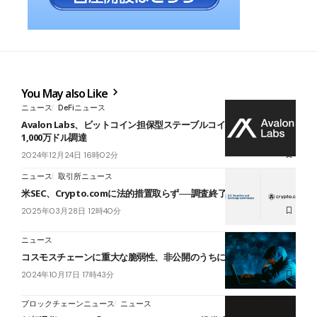
You May also Like
ニュース
DeFiニュース
Avalon Labs、ビットコイン担保型ステーブルコイン拡大に向け
1,000万ドル調達
2024年12月24日 16時02分
ニュース
取引所ニュース
米SEC、Crypto.comに法的措置取らず──調査終了で対立に終止符
2025年03月28日 12時40分
ニュース
コスモスチェーンに重大な脆弱性、非公開のうちに修正完了
2024年10月17日 17時43分
ブロックチェーンニュース
ニュース