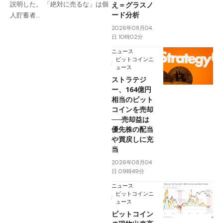
え＝グラスノ
説明した。 「絶対に売るな」は個
ード分析
人貯蓄者…
2026年08月04
日 10時02分
ニュース
ビットコインニ
ュース
ストラテジ
ー、164億円
相当のビット
コインを売却
──売却益は
優先株の配当
や買戻しに充
当
2026年08月04
日 09時49分
ニュース
ビットコインニ
ュース
ビットコイン