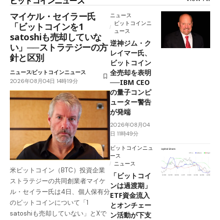
ビットコインニュース
マイケル・セイラー氏
ニュース
ビットコインニ
「ビットコインを1
ュース
satoshiも売却していな
逆神ジム・ク
い」──ストラテジーの方
レイマー氏、
針と区別
ビットコイン
全売却を表明
ニュース
ビットコインニュース
2026年08月04日 14時19分
──IBM CEO
の量子コンピ
ューター警告
が発端
2026年08月04
日 11時49分
ビットコインニュ
ース
ニュース
米ビットコイン（BTC）投資企業
「ビットコイ
ストラテジーの共同創業者マイケ
ンは過渡期」
ル・セイラー氏は4日、個人保有分
ETF資金流入
のビットコインについて「1
とオンチェー
satoshiも売却していない」とXで
ン活動が下支