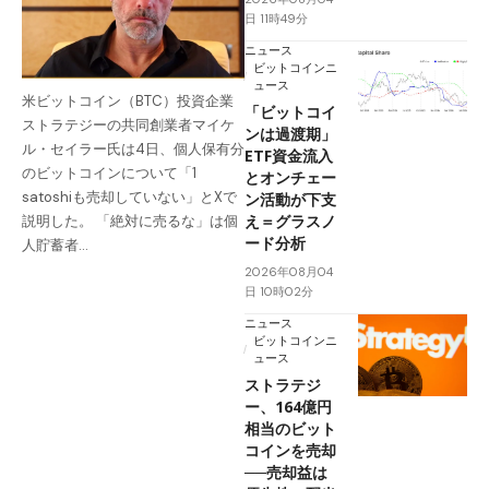
日 11時49分
ニュース
ビットコインニ
ュース
米ビットコイン（BTC）投資企業
「ビットコイ
ストラテジーの共同創業者マイケ
ンは過渡期」
ル・セイラー氏は4日、個人保有分
ETF資金流入
のビットコインについて「1
とオンチェー
satoshiも売却していない」とXで
ン活動が下支
え＝グラスノ
説明した。 「絶対に売るな」は個
ード分析
人貯蓄者…
2026年08月04
日 10時02分
ニュース
ビットコインニ
ュース
ストラテジ
ー、164億円
相当のビット
コインを売却
──売却益は