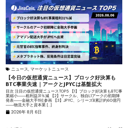
ニュース
,
マーケットニュース
【今日の仮想通貨ニュース】ブロック好決算も
米
BTC事業失速｜アークとJPYCは基盤拡大
発
目次 注目の仮想通貨ニュースTOP5 【1】ブロック好決算もBTC事
目
業縮小――粗利益31％減 【2】サークル、独自L1アークの初期陣
や
発表――金融大手11社参画 【3】JPYC、シリーズB累計約60億円
る
――物流大手と資本業 […]
ブ
2026年 8月 6日