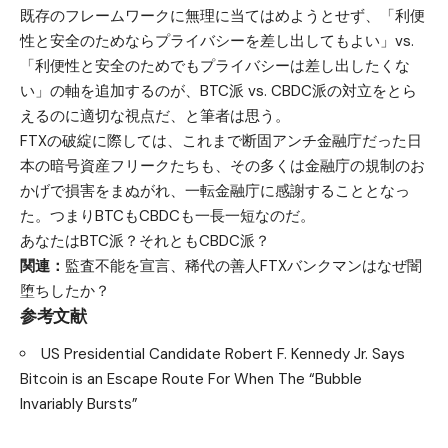
既存のフレームワークに無理に当てはめようとせず、「利便
性と安全のためならプライバシーを差し出してもよい」vs.
「利便性と安全のためでもプライバシーは差し出したくな
い」の軸を追加するのが、BTC派 vs. CBDC派の対立をとら
えるのに適切な視点だ、と筆者は思う。
FTXの破綻に際しては、これまで断固アンチ金融庁だった日
本の暗号資産フリークたちも、その多くは金融庁の規制のお
かげで損害をまぬがれ、一転金融庁に感謝することとなっ
た。つまりBTCもCBDCも一長一短なのだ。
あなたはBTC派？それともCBDC派？
関連：
監査不能を宣言、稀代の善人FTXバンクマンはなぜ闇
堕ちしたか？
参考文献
US Presidential Candidate Robert F. Kennedy Jr. Says
Bitcoin is an Escape Route For When The “Bubble
Invariably Bursts”