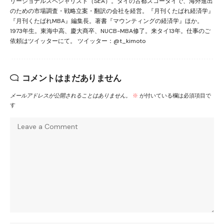
リージョナルスペシャリスト（SEA）。タイの古都スコータイで、海外進出
のための市場調査・戦略立案・翻訳の会社を経営。『月刊くたばれ経済学』
『月刊くたばれMBA』編集長。著書『マウンティングの経済学』ほか。
1973年生。東海中高、慶大商卒、NUCB-MBA修了。来タイ13年。仕事のご
依頼はツイッターにて。 ツイッター：@t_kimoto
コメントはまだありません
メールアドレスが公開されることはありません。
※
が付いている欄は必須項目で
す