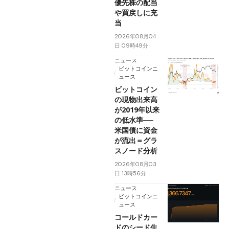
優先株の配当
や買戻しに充
当
2026年08月04
日 09時49分
ニュース
ビットコインニ
ュース
ビットコイン
の現物出来高
が2019年以来
の低水準──
米国債に資金
が流出＝グラ
スノード分析
2026年08月03
日 13時56分
ニュース
ビットコインニ
ュース
コールドカー
ドのシード生