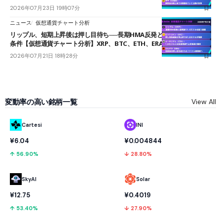
2026年07月23日 19時07分
ニュース
仮想通貨チャート分析
リップル、短期上昇後は押し目待ち──長期HMA反発と雲上抜けが買い
条件【仮想通貨チャート分析】XRP、BTC、ETH、ERA
2026年07月21日 18時28分
変動率の高い銘柄一覧
View All
Cartesi
INI
¥6.04
¥0.004844
↑ 56.90%
↓ 28.80%
SkyAI
Solar
¥12.75
¥0.4019
↑ 53.40%
↓ 27.90%