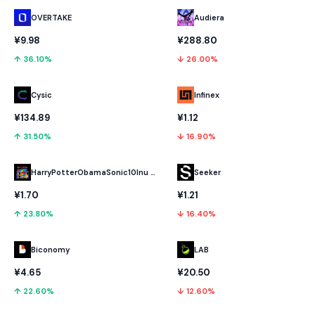
OVERTAKE
Audiera
¥9.98
¥288.80
↑ 36.10%
↓ 26.00%
Cysic
Infinex
¥134.89
¥1.12
↑ 31.50%
↓ 16.90%
HarryPotterObamaSonic10Inu (ETH)
Seeker
¥1.70
¥1.21
↑ 23.80%
↓ 16.40%
Biconomy
LAB
¥4.65
¥20.50
↑ 22.60%
↓ 12.60%