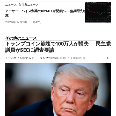
ニュース
取引所ニュース
アーサー・ヘイズ創業のBitMEXが閉鎖へ──無期限先物を生んだ11年に
幕
2026年07月23日 19時42分
その他のニュース
トランプコイン崩壊で100万人が損失──民主党
議員がSECに調査要請
ミームコイン
ドナルド・トランプ
2026年08月05日 16時23分