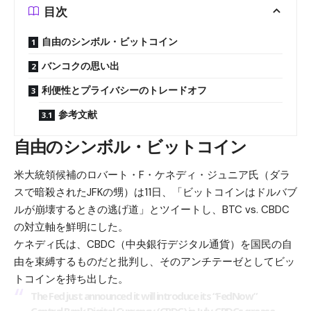
目次
自由のシンボル・ビットコイン
バンコクの思い出
利便性とプライバシーのトレードオフ
参考文献
自由のシンボル・ビットコイン
米大統領候補のロバート・F・ケネディ・ジュニア氏（ダラ
スで暗殺されたJFKの甥）は11日、「ビットコインはドルバブ
ルが崩壊するときの逃げ道」とツイートし、BTC vs. CBDC
の対立軸を鮮明にした。
ケネディ氏は、CBDC（中央銀行デジタル通貨）を国民の自
由を束縛するものだと批判し、そのアンチテーゼとしてビッ
トコインを持ち出した。
The Fed just announced it will introduce its “FedNow”