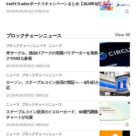
SwiftTraderボーナスキャンペーンまとめ【2026年8月最新】
2026年08月01日 07時37分
View All
ブロックチェーンニュース
ブロックチェーンニュース
ニュース
米サークル、独自L1アークの初期バリデーターを発表――ブラックロッ
クやSBIも参画
2026年08月06日 16時03分
ニュース
ブロックチェーンニュース
ローソン、ステーブルコイン決済の実証へ──8月6日からJPYCやUSDC対
応
2026年08月05日 15時12分
ニュース
ブロックチェーンニュース
ステーブルコイン決済のイエローカード、63億円調達──ソニーやスタン
チャートが出資
2026年08月05日 11時59分
ニュース
ブロックチェーンニュース