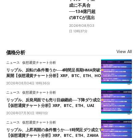
成に不具合
──134億円超
のBTCが流出
2026年08月03
日 13時37分
View All
価格分析
ニュース
仮想通貨チャート分析
リップル、反転の条件整うか──4時間足長期HMA突破で雲下端を目指す
展開【仮想通貨チャート分析】XRP、BTC、ETH、HOME
2026年08月04日 18時36分
ニュース
仮想通貨チャート分析
リップル、反発局面でも売り目線継続──下降ダウ成立で下値追う展開
【仮想通貨チャート分析】XRP、BTC、ETH、UAI
2026年07月30日 18時11分
ニュース
仮想通貨チャート分析
リップル、上昇再開の条件整うか──1時間足ダウ成立で1.185ドルを狙う
【仮想通貨チャート分析】XRP、BTC、ETH、ZAMA