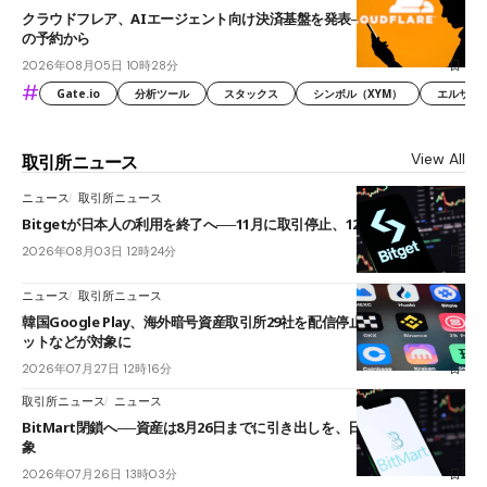
クラウドフレア、AIエージェント向け決済基盤を発表──まずハンドル名
の予約から
2026年08月05日 10時28分
#
Gate.io
分析ツール
スタックス
シンボル（XYM）
エルサル
View All
取引所ニュース
ニュース
取引所ニュース
Bitgetが日本人の利用を終了へ──11月に取引停止、12月末に強制決済
2026年08月03日 12時24分
ニュース
取引所ニュース
韓国Google Play、海外暗号資産取引所29社を配信停止──OKXやバイビ
ットなどが対象に
2026年07月27日 12時16分
取引所ニュース
ニュース
BitMart閉鎖へ──資産は8月26日までに引き出しを、日本人利用者も対
象
2026年07月26日 13時03分