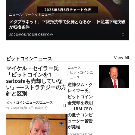
ニュース
マーケットニュース
メタプラネット、下限抵抗帯で反発となるか──日足雲下端突破
が転換条件
2026年08月06日 08時10分
View All
ビットコインニュース
マイケル・セイラー氏
ニュース
ビットコインニ
「ビットコインを1
ュース
satoshiも売却していな
逆神ジム・ク
い」──ストラテジーの方
レイマー氏、
針と区別
ビットコイン
全売却を表明
ビットコインニュース
ニュース
2026年08月04日 14時19分
──IBM CEO
の量子コンピ
ューター警告
が発端
2026年08月04