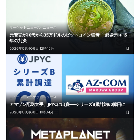
マーケットニュース
ニュース
元警官が10代から35万ドルのビットコイン強奪──終身刑＋15
年の判決
2026年08月06日 12時45分
ニュース
マーケットニュース
アマゾン配送大手、JPYCに出資──シリーズB累計約60億円に
2026年08月06日 11時04分