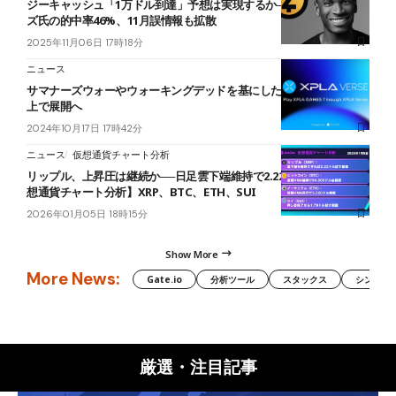
ジーキャッシュ「1万ドル到達」予想は実現するか──アーサー・ヘイ
ズ氏の的中率46%、11月誤情報も拡散
2025年11月06日 17時18分
ニュース
サマナーズウォーやウォーキングデッドを基にしたゲームがOasys
上で展開へ
2024年10月17日 17時42分
ニュース
仮想通貨チャート分析
リップル、上昇圧は継続か──日足雲下端維持で2.22ドルが視野【仮
想通貨チャート分析】XRP、BTC、ETH、SUI
2026年01月05日 18時15分
Show More
More News:
Gate.io
分析ツール
スタックス
シンボル（
厳選・注目記事