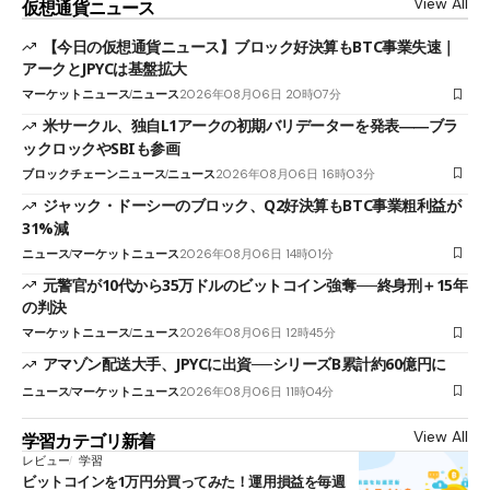
View All
仮想通貨ニュース
【今日の仮想通貨ニュース】ブロック好決算もBTC事業失速｜
アークとJPYCは基盤拡大
マーケットニュース
ニュース
2026年08月06日 20時07分
米サークル、独自L1アークの初期バリデーターを発表――ブラ
ックロックやSBIも参画
ブロックチェーンニュース
ニュース
2026年08月06日 16時03分
ジャック・ドーシーのブロック、Q2好決算もBTC事業粗利益が
31%減
ニュース
マーケットニュース
2026年08月06日 14時01分
元警官が10代から35万ドルのビットコイン強奪──終身刑＋15年
の判決
マーケットニュース
ニュース
2026年08月06日 12時45分
アマゾン配送大手、JPYCに出資──シリーズB累計約60億円に
ニュース
マーケットニュース
2026年08月06日 11時04分
View All
学習カテゴリ新着
レビュー
学習
ビットコインを1万円分買ってみた！運用損益を毎週