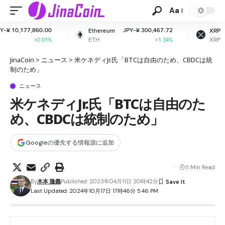
Aa
JPY-¥ 300,467.72
JPY-¥ 165.30
Ethereum
XRP
ETH
XRP
+1.34%
-1.8%
JinaCoin
>
ニュース
>
米ケネディJr.氏「BTCは自由のため、CBDCは統
制のため」
ニュース
米ケネディJr.氏「BTCは自由のた
め、CBDCは統制のため」
Googleの優先する情報源に追加
11 Min Read
By
木本 隆義
Published: 2023年04月11日 20時42分
Last Updated: 2024年10月17日 17時46分 5:46 PM