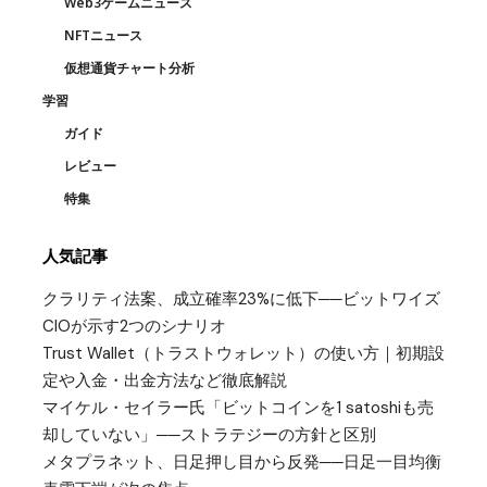
Web3ゲームニュース
NFTニュース
仮想通貨チャート分析
学習
ガイド
レビュー
特集
人気記事
クラリティ法案、成立確率23%に低下──ビットワイズ
CIOが示す2つのシナリオ
Trust Wallet（トラストウォレット）の使い方｜初期設
定や入金・出金方法など徹底解説
マイケル・セイラー氏「ビットコインを1 satoshiも売
却していない」──ストラテジーの方針と区別
メタプラネット、日足押し目から反発──日足一目均衡