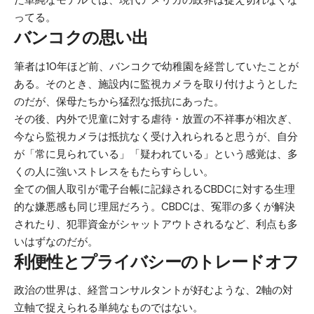
た単純なモデルでは、現代アメリカの政界は捉え切れなくな
ってる。
バンコクの思い出
筆者は10年ほど前、バンコクで幼稚園を経営していたことが
ある。そのとき、施設内に監視カメラを取り付けようとした
のだが、保母たちから猛烈な抵抗にあった。
その後、内外で児童に対する虐待・放置の不祥事が相次ぎ、
今なら監視カメラは抵抗なく受け入れられると思うが、自分
が「常に見られている」「疑われている」という感覚は、多
くの人に強いストレスをもたらすらしい。
全ての個人取引が電子台帳に記録されるCBDCに対する生理
的な嫌悪感も同じ理屈だろう。CBDCは、冤罪の多くが解決
されたり、犯罪資金がシャットアウトされるなど、利点も多
いはずなのだが。
利便性とプライバシーのトレードオフ
政治の世界は、経営コンサルタントが好むような、2軸の対
立軸で捉えられる単純なものではない。