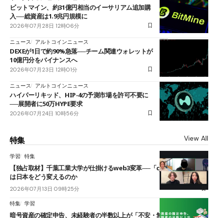
ビットマイン、約31億円相当のイーサリアム追加購
入──総資産は1.9兆円規模に
2026年07月28日 12時06分
ニュース
アルトコインニュース
DEXEが1日で約90%急落──チーム関連ウォレットが
10億円分をバイナンスへ
2026年07月23日 12時01分
ニュース
アルトコインニュース
ハイパーリキッド、HIP-4の予測市場を許可不要に
──展開者に50万HYPE要求
2026年07月24日 10時56分
View All
特集
学習
特集
【独占取材】千葉工業大学が仕掛けるweb3変革──「cJPY」とAIの融合
は日本をどう変えるのか
2026年07月13日 09時25分
特集
学習
暗号資産の確定申告、未経験者の半数以上が「不安・無理」