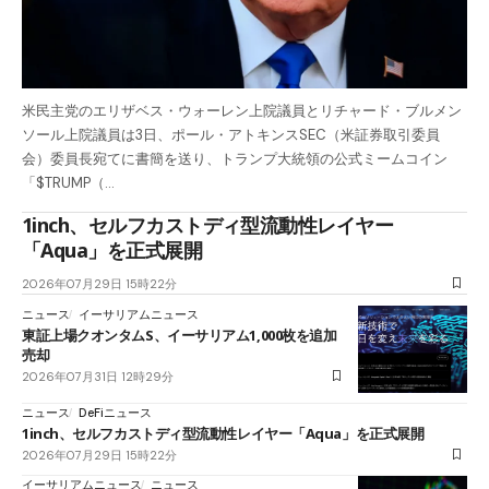
米民主党のエリザベス・ウォーレン上院議員とリチャード・ブルメン
ソール上院議員は3日、ポール・アトキンスSEC（米証券取引委員
会）委員長宛てに書簡を送り、トランプ大統領の公式ミームコイン
「$TRUMP（…
1inch、セルフカストディ型流動性レイヤー
「Aqua」を正式展開
2026年07月29日 15時22分
ニュース
イーサリアムニュース
東証上場クオンタムS、イーサリアム1,000枚を追加
売却
2026年07月31日 12時29分
ニュース
DeFiニュース
1inch、セルフカストディ型流動性レイヤー「Aqua」を正式展開
2026年07月29日 15時22分
イーサリアムニュース
ニュース