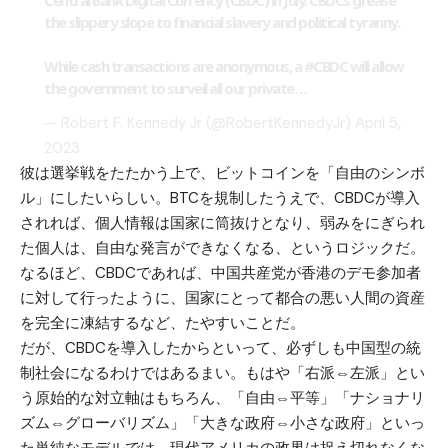
Central Bank Digital Currency (CBDC) in July. CBDCs grease
the slippery slope to financial slavery and political tyranny.
While cash transactions are anonymous, a
#CBDC
will allow
the government to surveil all our private…
— Robert F. Kennedy Jr (@RobertKennedyJr)
April 5,
2023
彼は選挙戦をたたかう上で、ビットコインを「自由のシンボ
ル」にしたいらしい。BTCを規制したうえで、CBDCが導入
されれば、個人情報は国家に筒抜けとなり、弱みをにぎられ
た個人は、自由な発言ができなくなる、というロジックだ。
なるほど、CBDCであれば、中国共産党が香港のデモ参加者
に対して行ったように、国家にとって都合の悪い人間の資産
を完全に凍結するなど、たやすいことだ。
だが、CBDCを導入したからといって、必ずしも中国型の統
制社会になるわけではあるまい。もはや「右派⇔左派」とい
う原始的な対立軸はもちろん、「自由⇔平等」「ナショナリ
ズム⇔グローバリズム」「大きな政府⇔小さな政府」といっ