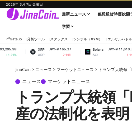
2026年 8月 7日 金曜日
最新ニュース
仮想通貨時価総額
学習
Gate.io
分析ツール
スタックス
シンボル（XYM）
エルサルバド
JPY-¥ 165.37
JPY-¥ 11,610.76
XRP
Solana
XRP
SOL
-2.14%
-1.14%
JinaCoin
>
ニュース
>
マーケットニュース
>
トランプ大統領「
ニュース
マーケットニュース
トランプ大統領「
産の法制化を表明