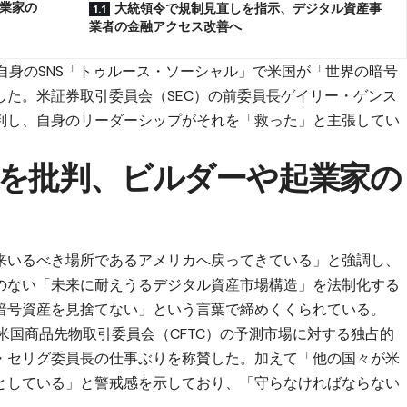
業家の
大統領令で規制見直しを指示、デジタル資産事
業者の金融アクセス改善へ
自身のSNS「トゥルース・ソーシャル」で米国が「世界の暗号
した。米証券取引委員会（SEC）の前委員長ゲイリー・ゲンス
判し、自身のリーダーシップがそれを「救った」と主張してい
を批判、ビルダーや起業家の
来いるべき場所であるアメリカへ戻ってきている」と強調し、
のない「未来に耐えうるデジタル資産市場構造」を法制化する
暗号資産を見捨てない」という言葉で締めくくられている。
米国商品先物取引委員会（CFTC）の予測市場に対する独占的
・セリグ委員長の仕事ぶりを称賛した。加えて「他の国々が米
としている」と警戒感を示しており、「守らなければならない