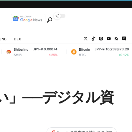
UNI）
DEX
JPY-¥ 0.00074
JPY-¥ 10,238,873.29
nu
Bitcoin
Eth
BTC
ETH
-4.85%
+0.12%
い」──デジタル資