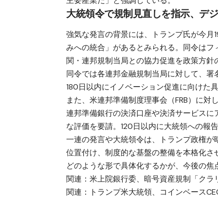
主要産業だ」と強調している。
大統領令で規制見直しを指示、デ
強気な発言の背景には、トランプ氏が今月
みへの統合」があるとみられる。同令はフ
関・連邦規制当局との協力促進を政策方針
同令では各連邦金融規制当局に対して、署
180日以内にイノベーション促進に向けた
また、米連邦準備制度理事会（FRB）に対
連邦準備銀行の決済口座や決済サービスに
な評価を要請。120日以内に大統領への報
一連の発言や大統領令は、トランプ政権が
位置付け、制度的な基盤の整備を本格化さ
どのような形で具体化するかが、今後の焦
関連：
米上院銀行委、暗号資産規制「クラリ
関連：
トランプ米大統領、コインベースCE