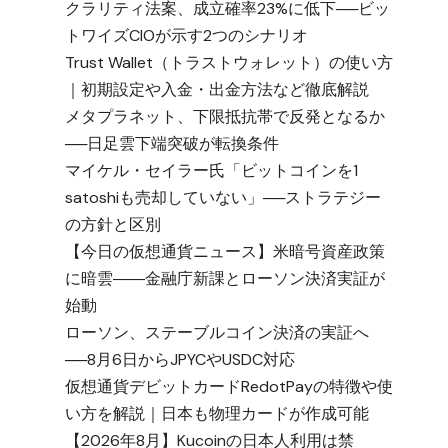
クラリティ法案、成立確率23%に低下──ビッ
トワイズCIOが示す2つのシナリオ
Trust Wallet（トラストウォレット）の使い方
｜初期設定や入金・出金方法など徹底解説
メタプラネット、下限抵抗帯で反発となるか
──日足雲下端突破が転換条件
マイケル・セイラー氏「ビットコインを1
satoshiも売却していない」──ストラテジー
の方針と区別
【今日の仮想通貨ニュース】米暗号資産政策
に暗雲――金融庁新課とローソン決済実証が
始動
ローソン、ステーブルコイン決済の実証へ
──8月6日からJPYCやUSDC対応
仮想通貨デビットカードRedotPayの特徴や使
い方を解説｜日本も物理カードが作成可能
【2026年8月】Kucoinの日本人利用は禁