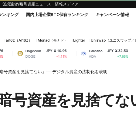
仮想通貨/暗号資産ニュース・情報メディア
ランキング
国内上場企業BTC保有ランキング
キャンペーン情報
ル
ai16z（AI16Z）
Monad（モナド）
Lighter
Uniswap（ユニスワップ／
JPY-¥ 10.96
JPY-¥ 32.53
Dogecoin
Cardano
Shiba I
DOGE
ADA
SHIB
-1.11%
+7.66%
暗号資産を見捨てない」──デジタル資産の法制化を表明
暗号資産を見捨てな