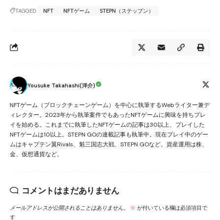
TAGGED:
NFT
NFTゲーム
STEPN（ステップン）
Yousuke Takahashi(洋介)
NFTゲーム（ブロックチェーンゲーム）を中心に執筆するWebライター兼デ
ィレクター。2023年から執筆案件でもあったNFTゲームに興味を持ちプレ
イを始める。これまでに執筆したNFTゲームの記事は30以上、プレイした
NFTゲームは10以上。STEPN GOの連載記事も執筆中。現在プレイ中のゲー
ムはキャプテン翼Rivals、魁三国志大戦、STEPN GOなど。資産運用は株、
金、仮想通貨など。
コメントはまだありません
メールアドレスが公開されることはありません。
※
が付いている欄は必須項目で
す