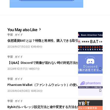
You May also Like
学習
ガイド
仮想通貨BATとは？特徴と将来性、購入できる取引所を解説
2026年07月03日 10時49分
学習
ガイド
【Q&A】Discordで画像が送れない時の対処方法が知りたい
2024年10月17日 14時07分
学習
ガイド
Phantom Wallet（ファントムウォレット）の使い方【スマホ版】
2026年04月08日 16時26分
学習
ガイド
Bybitのレバレッジ設定方法と途中変更する方法を解説