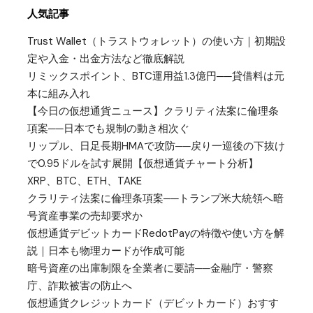
人気記事
Trust Wallet（トラストウォレット）の使い方｜初期設
定や入金・出金方法など徹底解説
リミックスポイント、BTC運用益1.3億円──貸借料は元
本に組み入れ
【今日の仮想通貨ニュース】クラリティ法案に倫理条
項案──日本でも規制の動き相次ぐ
リップル、日足長期HMAで攻防──戻り一巡後の下抜け
で0.95ドルを試す展開【仮想通貨チャート分析】
XRP、BTC、ETH、TAKE
クラリティ法案に倫理条項案──トランプ米大統領へ暗
号資産事業の売却要求か
仮想通貨デビットカードRedotPayの特徴や使い方を解
説｜日本も物理カードが作成可能
暗号資産の出庫制限を全業者に要請──金融庁・警察
庁、詐欺被害の防止へ
仮想通貨クレジットカード（デビットカード）おすす