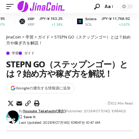
Aa
JPY-¥ 163.25
JPY-¥ 11,768.92
XRP
Solana
Dogec
XRP
SOL
DOGE
+1.34%
+2.67%
JinaCoin
>
学習
>
ガイド
>
STEPN GO（ステップンゴー）とは？始め
方や稼ぎ方を解説！
学習
ガイド
STEPN GO（ステップンゴー）と
は？始め方や稼ぎ方を解説！
Googleの優先する情報源に追加
102 Min Read
By
Yousuke Takahashi(洋介)
Published: 2026年07月14日 10時46分
Last Updated: 2026年07月14日 10時47分 10:47 AM