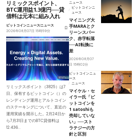
リミックスポイント、
ニュース
ビットコインニ
BTC運用益1.3億円──貸
ュース
借料は元本に組み入れ
マイニング大
ビットコインニュース
ニュース
手MARAとク
2026年08月07日 15時59分
リーンスパー
ク、赤字転落
──AI転換に
差
2026年08月07
日 15時02分
ビットコインニュ
ース
ニュース
リミックスポイント（3825）は7
マイケル・セ
日、保有するビットコイン（）の
イラー氏「ビ
レンディング運用とアルトコイン
ットコインを
のステーキングについて、直近の
1 satoshiも
運用実績を開示した。2月24日か
売却していな
ら7月31日までのBTC貸借料は
い」──スト
ラテジーの方
12.436…
針と区別