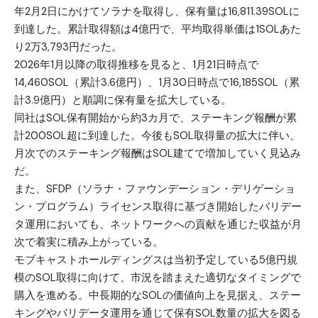
年2月2日にかけてソラナを取得し、保有量は16,811.39SOLに
到達した。累計取得額は4億円で、平均取得単価は1SOLあた
り2万3,793円だった。
2026年1月以降の取得推移を見ると、1月21日時点で
14,460SOL（累計3.6億円）、1月30日時点で16,185SOL（累
計3.9億円）と順調に保有量を拡大している。
同社はSOL保有開始から約3カ月で、ステーキング報酬が累
計200SOL超に到達した。今後もSOL取得量の拡大に伴い、
月次でのステーキング報酬はSOL建てで増加していく見込み
だ。
また、SFDP（ソラナ・ファウンデーション・デリゲーショ
ン・プログラム）ライセンス取得に基づき開始したバリデー
タ運用においても、ネットワークへの貢献を通じた収益が月
次で着実に積み上がっている。
モブキャストホールディングスは当初予定している5億円規
模のSOL取得に向けて、市況を踏まえた適切なタイミングで
購入を進める。中長期的なSOLの価値向上を見据え、ステー
キングやバリデータ運用を通じて保有SOL数量の拡大を図る