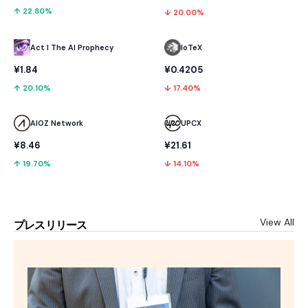
↑ 22.80%
↓ 20.00%
Act I The AI Prophecy
IoTeX
¥1.84
¥0.4205
↑ 20.10%
↓ 17.40%
AIOZ Network
UPCX
¥8.46
¥21.61
↑ 19.70%
↓ 14.10%
View All
プレスリリース