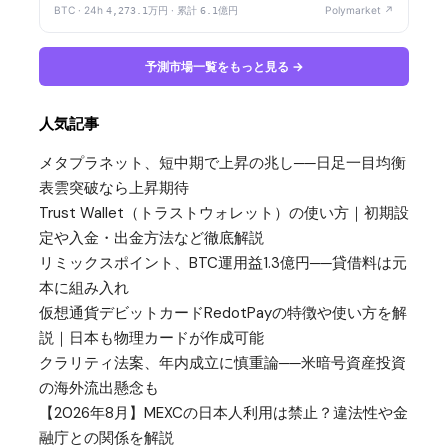
BTC · 24h
4,273.1万円
· 累計
6.1億円
Polymarket ↗
予測市場一覧をもっと見る →
人気記事
メタプラネット、短中期で上昇の兆し──日足一目均衡
表雲突破なら上昇期待
Trust Wallet（トラストウォレット）の使い方｜初期設
定や入金・出金方法など徹底解説
リミックスポイント、BTC運用益1.3億円──貸借料は元
本に組み入れ
仮想通貨デビットカードRedotPayの特徴や使い方を解
説｜日本も物理カードが作成可能
クラリティ法案、年内成立に慎重論──米暗号資産投資
の海外流出懸念も
【2026年8月】MEXCの日本人利用は禁止？違法性や金
融庁との関係を解説