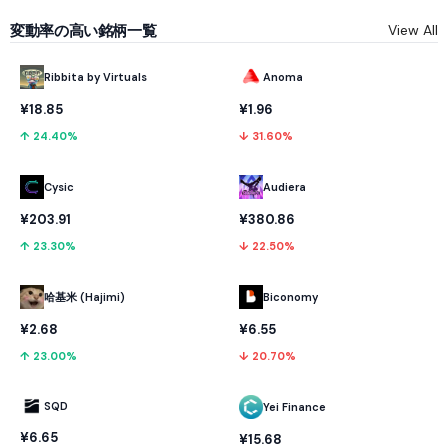
変動率の高い銘柄一覧
View All
Ribbita by Virtuals
Anoma
¥18.85
¥1.96
↑ 24.40%
↓ 31.60%
Cysic
Audiera
¥203.91
¥380.86
↑ 23.30%
↓ 22.50%
哈基米 (Hajimi)
Biconomy
¥2.68
¥6.55
↑ 23.00%
↓ 20.70%
SQD
Yei Finance
¥6.65
¥15.68