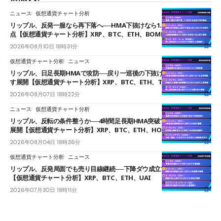
ニュース
仮想通貨チャート分析
リップル、反発一服なら再下落へ──HMA下抜けなら1.008ドルが次の焦
点【仮想通貨チャート分析】XRP、BTC、ETH、BOME
2026年08月10日 18時31分
仮想通貨チャート分析
ニュース
リップル、日足長期HMAで攻防──戻り一巡後の下抜けで0.95ドルを試
す展開【仮想通貨チャート分析】XRP、BTC、ETH、TAKE
2026年08月07日 18時22分
ニュース
仮想通貨チャート分析
リップル、反転の条件整うか──4時間足長期HMA突破で雲下端を目指す
展開【仮想通貨チャート分析】XRP、BTC、ETH、HOME
2026年08月04日 18時36分
仮想通貨チャート分析
ニュース
リップル、反発局面でも売り目線継続──下降ダウ成立で下値追う展開
【仮想通貨チャート分析】XRP、BTC、ETH、UAI
2026年07月30日 18時11分