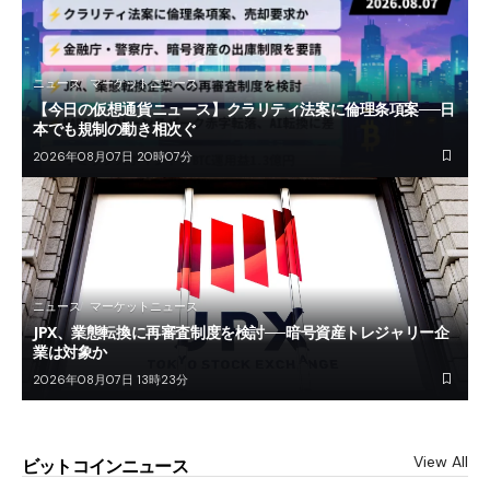
ニュース
マーケットニュース
【今日の仮想通貨ニュース】クラリティ法案に倫理条項案──日
本でも規制の動き相次ぐ
2026年08月07日 20時07分
ニュース
マーケットニュース
JPX、業態転換に再審査制度を検討──暗号資産トレジャリー企
業は対象か
2026年08月07日 13時23分
View All
ビットコインニュース