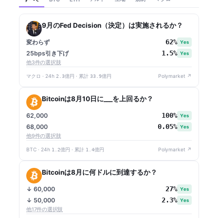
9月のFed Decision（決定）は実施されるか？
62%
変わらず
Yes
1.5%
25bps引き下げ
Yes
他3件の選択肢
マクロ · 24h
2.3億円
· 累計
33.9億円
Polymarket ↗
Bitcoinは8月10日に___を上回るか？
100%
62,000
Yes
0.05%
68,000
Yes
他9件の選択肢
BTC · 24h
1.2億円
· 累計
1.4億円
Polymarket ↗
Bitcoinは8月に何ドルに到達するか？
27%
↓ 60,000
Yes
2.3%
↓ 50,000
Yes
他17件の選択肢