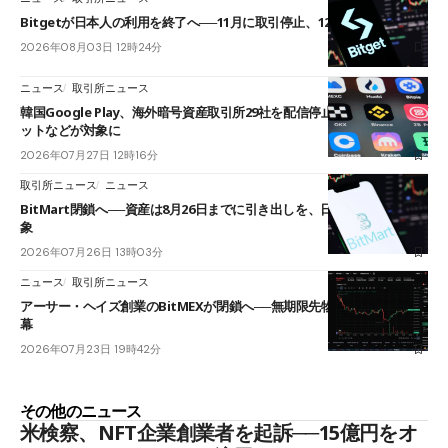
Bitgetが日本人の利用を終了へ──11月に取引停止、12月末に強制決済
2026年08月03日 12時24分
ニュース
取引所ニュース
韓国Google Play、海外暗号資産取引所29社を配信停止──OKXやバイビ
ットなどが対象に
2026年07月27日 12時16分
取引所ニュース
ニュース
BitMart閉鎖へ──資産は8月26日までに引き出しを、日本人利用者も対
象
2026年07月26日 13時03分
ニュース
取引所ニュース
アーサー・ヘイズ創業のBitMEXが閉鎖へ──無期限先物を生んだ11年に
幕
2026年07月23日 19時42分
その他のニュース
米検察、NFT企業創業者を起訴──15億円をオ