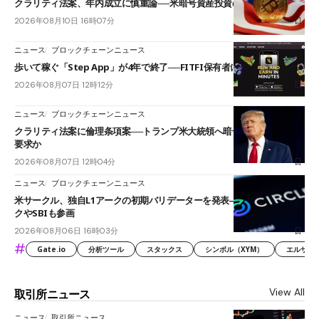
クラリティ法案、年内成立に慎重論──米暗号資産投資の海外流出懸念も
2026年08月10日 16時07分
ニュース
ブロックチェーンニュース
歩いて稼ぐ「Step App」が4年で終了──FITFI保有者に対応呼びかけ
2026年08月07日 12時12分
ニュース
ブロックチェーンニュース
クラリティ法案に倫理条項案──トランプ米大統領へ暗号資産事業の売却
要求か
2026年08月07日 12時04分
ニュース
ブロックチェーンニュース
米サークル、独自L1アークの初期バリデーターを発表――ブラックロッ
クやSBIも参画
2026年08月06日 16時03分
#
Gate.io
分析ツール
スタックス
シンボル（XYM）
エルサル
View All
取引所ニュース
ニュース
取引所ニュース