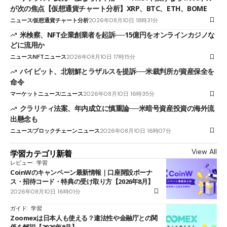
が次の焦点【仮想通貨チャート分析】XRP、BTC、ETH、BOME
ニュース
仮想通貨チャート分析
2026年08月10日 18時31分
米検察、NFT企業創業者を起訴──15億円をオンラインカジノな
どに流用か
ニュース
NFTニュース
2026年08月10日 17時15分
バイビット、北朝鮮とラザルスを提訴──米裁判所が資産保全を
命令
マーケットニュース
ニュース
2026年08月10日 16時35分
クラリティ法案、年内成立に慎重論──米暗号資産投資の海外流
出懸念も
ニュース
ブロックチェーンニュース
2026年08月10日 16時07分
View All
学習カテゴリ新着
レビュー
学習
CoinWのキャンペーン最新情報｜口座開設ボーナ
ス・招待コード・特典の受け取り方【2026年8月】
2026年08月10日 16時01分
ガイド
学習
Zoomexは日本人も使える？違法性や金融庁との関
係を解説【2026年8月】