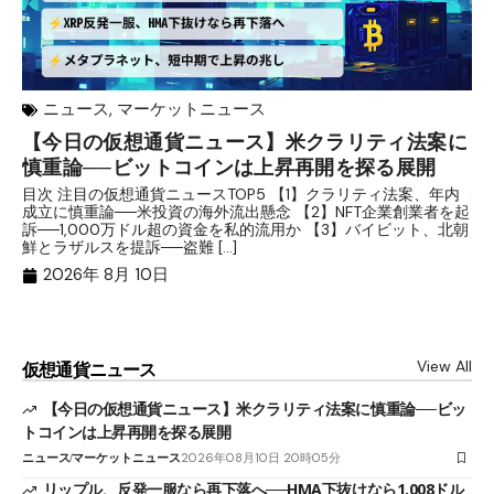
ニュース
,
マーケットニュース
【今日の仮想通貨ニュース】米クラリティ法案に
リ
慎重論──ビットコインは上昇再開を探る展開
な
析
目次 注目の仮想通貨ニュースTOP5 【1】クラリティ法案、年内
成立に慎重論──米投資の海外流出懸念 【2】NFT企業創業者を起
目
訴──1,000万ドル超の資金を私的流用か 【3】バイビット、北朝
ト
鮮とラザルスを提訴──盗難 […]
ム
ル（
2026年 8月 10日
View All
仮想通貨ニュース
【今日の仮想通貨ニュース】米クラリティ法案に慎重論──ビッ
トコインは上昇再開を探る展開
ニュース
マーケットニュース
2026年08月10日 20時05分
リップル、反発一服なら再下落へ──HMA下抜けなら1.008ドル