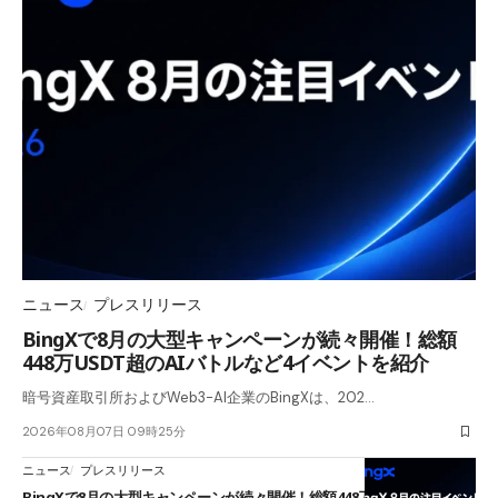
ニュース
プレスリリース
BingXで8月の大型キャンペーンが続々開催！総額
448万USDT超のAIバトルなど4イベントを紹介
暗号資産取引所およびWeb3-AI企業のBingXは、202…
2026年08月07日 09時25分
ニュース
プレスリリース
BingXで8月の大型キャンペーンが続々開催！総額448万USDT超のAIバ