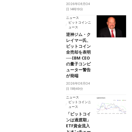
2026年08月04
日 14時19分
ニュース
ビットコインニ
ュース
逆神ジム・ク
レイマー氏、
ビットコイン
全売却を表明
──IBM CEO
の量子コンピ
ューター警告
が発端
2026年08月04
日 11時49分
ニュース
ビットコインニ
ュース
「ビットコイ
ンは過渡期」
ETF資金流入
とオンチェー