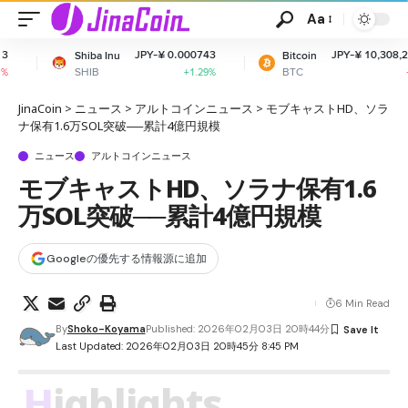
Aa
JPY-¥ 0.000743
JPY-¥ 10,308,213.84
ba Inu
Bitcoin
B
BTC
+1.29%
-0.03%
JinaCoin
>
ニュース
>
アルトコインニュース
>
モブキャストHD、ソラ
ナ保有1.6万SOL突破──累計4億円規模
ニュース
アルトコインニュース
モブキャストHD、ソラナ保有1.6
万SOL突破──累計4億円規模
Googleの優先する情報源に追加
6 Min Read
By
Shoko-Koyama
Published: 2026年02月03日 20時44分
Last Updated: 2026年02月03日 20時45分 8:45 PM
Highlights