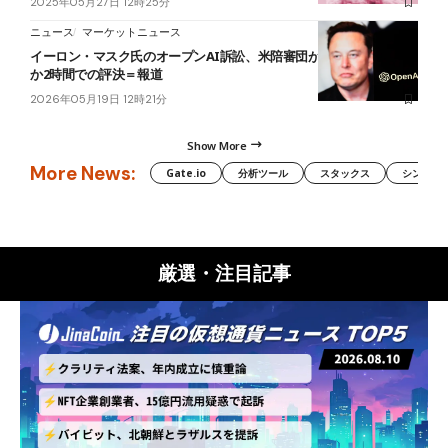
2025年05月27日 12時25分
ニュース
マーケットニュース
イーロン・マスク氏のオープンAI訴訟、米陪審団が全面棄却──わず
か2時間での評決＝報道
2026年05月19日 12時21分
Show More
More News:
Gate.io
分析ツール
スタックス
シンボル（
厳選・注目記事