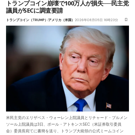
トランプコイン崩壊で100万人が損失──民主党
議員がSECに調査要請
トランプコイン（TRUMP）
アメリカ（米国）
2026年08月05日 16時23分
米民主党のエリザベス・ウォーレン上院議員とリチャード・ブルメン
ソール上院議員は3日、ポール・アトキンスSEC（米証券取引委員
会）委員長宛てに書簡を送り、トランプ大統領の公式ミームコイン