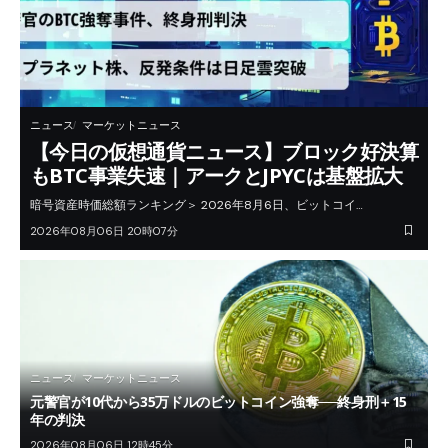
ニュース
マーケットニュース
【今日の仮想通貨ニュース】ブロック好決算
もBTC事業失速｜アークとJPYCは基盤拡大
暗号資産時価総額ランキング＞ 2026年8月6日、ビットコイ…
2026年08月06日 20時07分
ニュース
マーケットニュース
元警官が10代から35万ドルのビットコイン強奪──終身刑＋15
年の判決
2026年08月06日 12時45分