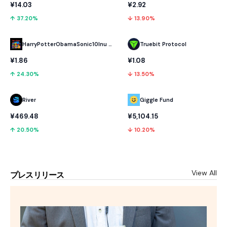
¥14.03
¥2.92
↑ 37.20%
↓ 13.90%
HarryPotterObamaSonic10Inu (ETH)
Truebit Protocol
¥1.86
¥1.08
↑ 24.30%
↓ 13.50%
River
Giggle Fund
¥469.48
¥5,104.15
↑ 20.50%
↓ 10.20%
View All
プレスリリース