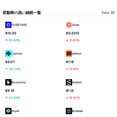
変動率の高い銘柄一覧
View All
OVERTAKE
Solar
¥10.35
¥0.3310
↑ 53.90%
↓ 31.80%
Cartesi
Infinex
¥5.07
¥1.18
↑ 46.70%
↓ 21.10%
Biconomy
Seeker
¥6.18
¥1.15
↑ 43.30%
↓ 15.40%
SkyAI
Bonfida