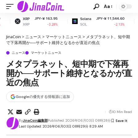
Aa
JPY-¥ 163.95
JPY-¥ 11,544.60
JP
Solana
Dogecoin
SOL
DOGE
-3.28%
-2.13%
JinaCoin
>
ニュース
>
マーケットニュース
>
メタプラネット、短中期
で下落再開か──サポート維持となるかが直近の焦点
ニュース
マーケットニュース
メタプラネット、短中期で下落再
開か──サポート維持となるかが直
近の焦点
Googleの優先する情報源に追加
10 Min Read
By
JinaCoin編集部
Published: 2026年06月03日 08時28分
Last Updated: 2026年06月03日 08時29分 8:29 AM