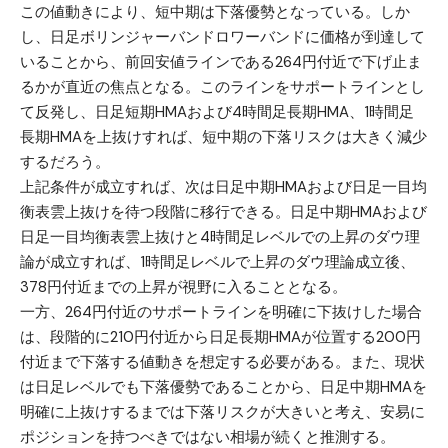
この値動きにより、短中期は下落優勢となっている。しか
し、日足ボリンジャーバンドロワーバンドに価格が到達して
いることから、前回安値ラインである264円付近で下げ止ま
るかが直近の焦点となる。このラインをサポートラインとし
て反発し、日足短期HMAおよび4時間足長期HMA、1時間足
長期HMAを上抜けすれば、短中期の下落リスクは大きく減少
するだろう。
上記条件が成立すれば、次は日足中期HMAおよび日足一目均
衡表雲上抜けを待つ段階に移行できる。日足中期HMAおよび
日足一目均衡表雲上抜けと4時間足レベルでの上昇のダウ理
論が成立すれば、1時間足レベルで上昇のダウ理論成立後、
378円付近までの上昇が視野に入ることとなる。
一方、264円付近のサポートラインを明確に下抜けした場合
は、段階的に210円付近から日足長期HMAが位置する200円
付近まで下落する値動きを想定する必要がある。また、現状
は日足レベルでも下落優勢であることから、日足中期HMAを
明確に上抜けするまでは下落リスクが大きいと考え、安易に
ポジションを持つべきではない相場が続くと推測する。