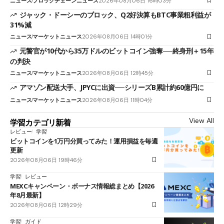
ニュース
ブロックチェーンニュース
2026年08月06日 16時03分
ジャック・ドーシーのブロック、Q2好決算もBTC事業粗利益が
31%減
ニュース
マーケットニュース
2026年08月06日 14時01分
元警官が10代から35万ドルのビットコイン強奪──終身刑＋15年
の判決
ニュース
マーケットニュース
2026年08月06日 12時45分
アマゾン配送大手、JPYCに出資──シリーズB累計約60億円に
ニュース
マーケットニュース
2026年08月06日 11時04分
View All
学習カテゴリ新着
レビュー
学習
ビットコインを1万円分買ってみた！運用損益を毎週
更新
2026年08月06日 19時46分
学習
レビュー
MEXCキャンペーン・ボーナス情報総まとめ【2026
年8月最新】
2026年08月06日 12時29分
学習
ガイド