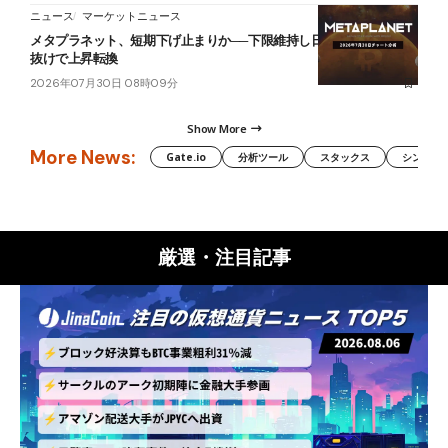
ニュース
マーケットニュース
メタプラネット、短期下げ止まりか──下限維持し日足短期HMAを上
抜けで上昇転換
2026年07月30日 08時09分
Show More
More News:
Gate.io
分析ツール
スタックス
シンボル（
厳選・注目記事