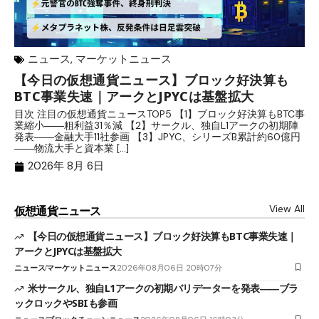
ニュース
,
マーケットニュース
【今日の仮想通貨ニュース】ブロック好決算も
米
BTC事業失速｜アークとJPYCは基盤拡大
発
目次 注目の仮想通貨ニュースTOP5 【1】ブロック好決算もBTC事
目
業縮小――粗利益31％減 【2】サークル、独自L1アークの初期陣
や
発表――金融大手11社参画 【3】JPYC、シリーズB累計約60億円
る
――物流大手と資本業 […]
ブ
2026年 8月 6日
View All
仮想通貨ニュース
【今日の仮想通貨ニュース】ブロック好決算もBTC事業失速｜
アークとJPYCは基盤拡大
ニュース
マーケットニュース
2026年08月06日 20時07分
米サークル、独自L1アークの初期バリデーターを発表――ブラ
ックロックやSBIも参画