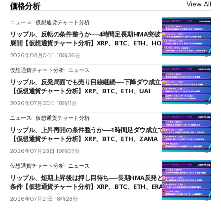
View All
価格分析
ニュース
仮想通貨チャート分析
リップル、反転の条件整うか──4時間足長期HMA突破で雲下端を目指す
展開【仮想通貨チャート分析】XRP、BTC、ETH、HOME
2026年08月04日 18時36分
仮想通貨チャート分析
ニュース
リップル、反発局面でも売り目線継続──下降ダウ成立で下値追う展開
【仮想通貨チャート分析】XRP、BTC、ETH、UAI
2026年07月30日 18時11分
ニュース
仮想通貨チャート分析
リップル、上昇再開の条件整うか──1時間足ダウ成立で1.185ドルを狙う
【仮想通貨チャート分析】XRP、BTC、ETH、ZAMA
2026年07月23日 19時07分
仮想通貨チャート分析
ニュース
リップル、短期上昇後は押し目待ち──長期HMA反発と雲上抜けが買い
条件【仮想通貨チャート分析】XRP、BTC、ETH、ERA
2026年07月21日 18時28分