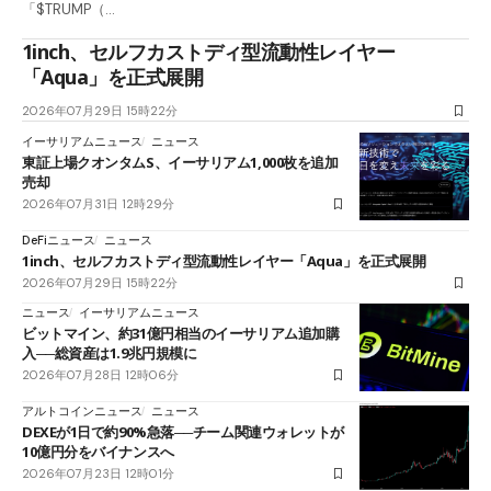
「$TRUMP（…
1inch、セルフカストディ型流動性レイヤー
「Aqua」を正式展開
2026年07月29日 15時22分
イーサリアムニュース
ニュース
東証上場クオンタムS、イーサリアム1,000枚を追加
売却
2026年07月31日 12時29分
DeFiニュース
ニュース
1inch、セルフカストディ型流動性レイヤー「Aqua」を正式展開
2026年07月29日 15時22分
ニュース
イーサリアムニュース
ビットマイン、約31億円相当のイーサリアム追加購
入──総資産は1.9兆円規模に
2026年07月28日 12時06分
アルトコインニュース
ニュース
DEXEが1日で約90%急落──チーム関連ウォレットが
10億円分をバイナンスへ
2026年07月23日 12時01分