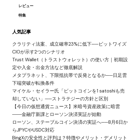
レビュー
特集
人気記事
クラリティ法案、成立確率23%に低下──ビットワイズ
CIOが示す2つのシナリオ
Trust Wallet（トラストウォレット）の使い方｜初期設
定や入金・出金方法など徹底解説
メタプラネット、下限抵抗帯で反発となるか──日足雲
下端突破が転換条件
マイケル・セイラー氏「ビットコインを1 satoshiも売
却していない」──ストラテジーの方針と区別
【今日の仮想通貨ニュース】米暗号資産政策に暗雲
――金融庁新課とローソン決済実証が始動
ローソン、ステーブルコイン決済の実証へ──8月6日か
らJPYCやUSDC対応
BingXの安全性と評判は？特徴やメリット・デメリット