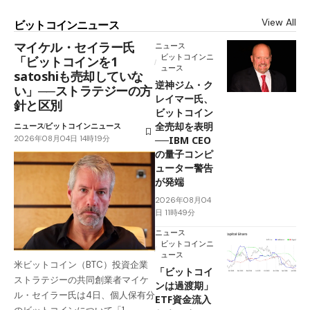
View All
ビットコインニュース
マイケル・セイラー氏
ニュース
ビットコインニ
「ビットコインを1
ュース
satoshiも売却していな
逆神ジム・ク
い」──ストラテジーの方
レイマー氏、
針と区別
ビットコイン
全売却を表明
ニュース
ビットコインニュース
2026年08月04日 14時19分
──IBM CEO
の量子コンピ
ューター警告
が発端
2026年08月04
日 11時49分
ニュース
ビットコインニ
ュース
米ビットコイン（BTC）投資企業
「ビットコイ
ストラテジーの共同創業者マイケ
ンは過渡期」
ル・セイラー氏は4日、個人保有分
ETF資金流入