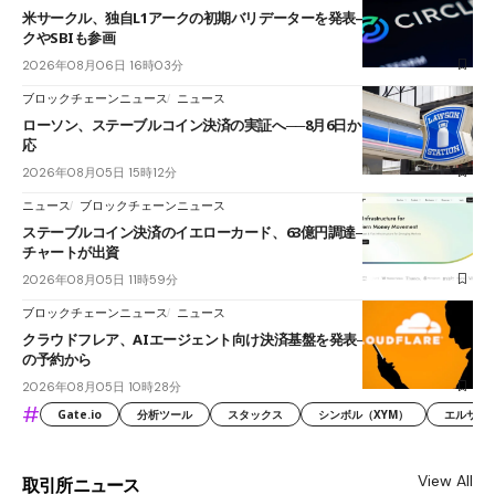
米サークル、独自L1アークの初期バリデーターを発表――ブラックロッ
クやSBIも参画
2026年08月06日 16時03分
ブロックチェーンニュース
ニュース
ローソン、ステーブルコイン決済の実証へ──8月6日からJPYCやUSDC対
応
2026年08月05日 15時12分
ニュース
ブロックチェーンニュース
ステーブルコイン決済のイエローカード、63億円調達──ソニーやスタン
チャートが出資
2026年08月05日 11時59分
ブロックチェーンニュース
ニュース
クラウドフレア、AIエージェント向け決済基盤を発表──まずハンドル名
の予約から
2026年08月05日 10時28分
#
Gate.io
分析ツール
スタックス
シンボル（XYM）
エルサル
View All
取引所ニュース