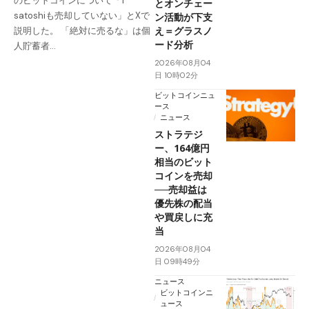
のビットコインについて「1
とオンチェー
satoshiも売却していない」とXで
ン活動が下支
え＝グラスノ
説明した。 「絶対に売るな」は個
ード分析
人貯蓄者…
2026年08月04
日 10時02分
ビットコインニュ
ース
ニュース
ストラテジ
ー、164億円
相当のビット
コインを売却
──売却益は
優先株の配当
や買戻しに充
当
2026年08月04
日 09時49分
ニュース
ビットコインニ
ュース