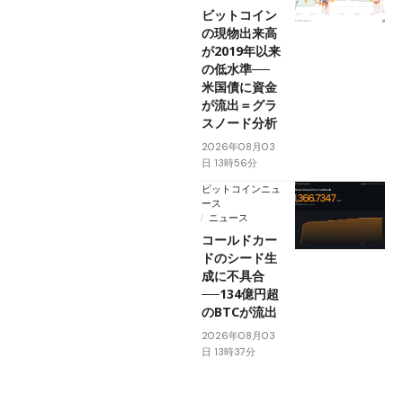
ビットコイン
の現物出来高
が2019年以来
の低水準──
米国債に資金
が流出＝グラ
スノード分析
2026年08月03
日 13時56分
ビットコインニュ
ース
ニュース
コールドカー
ドのシード生
成に不具合
──134億円超
のBTCが流出
2026年08月03
日 13時37分