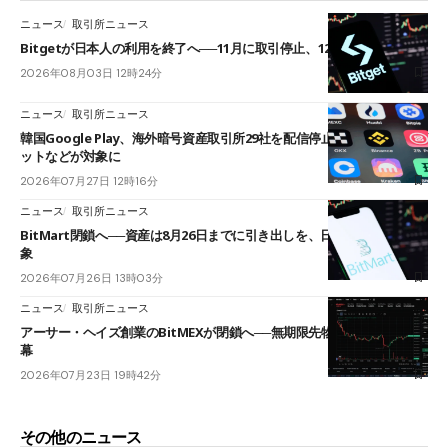
ニュース
取引所ニュース
Bitgetが日本人の利用を終了へ──11月に取引停止、12月末に強制決済
2026年08月03日 12時24分
ニュース
取引所ニュース
韓国Google Play、海外暗号資産取引所29社を配信停止──OKXやバイビ
ットなどが対象に
2026年07月27日 12時16分
ニュース
取引所ニュース
BitMart閉鎖へ──資産は8月26日までに引き出しを、日本人利用者も対
象
2026年07月26日 13時03分
ニュース
取引所ニュース
アーサー・ヘイズ創業のBitMEXが閉鎖へ──無期限先物を生んだ11年に
幕
2026年07月23日 19時42分
その他のニュース