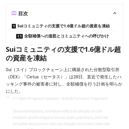
目次
Suiコミュニティの支援で1.6億ドル超の資産を凍結
全額補償への道筋とコミュニティへの呼びかけ
Suiコミュニティの支援で1.6億ドル超
の資産を凍結
Sui（スイ）
ブロックチェーン上に構築された分散型取引所
（DEX）「Cetus（セータス）」は28日、直近で発生したハ
ッキング事件の被害者に対し、全額補償を行う計画を明らか
にした。
New Progress Update – A Path Forward Together!
Since the incident, we have reflected deeply on the
incident and its impact on our users, partners, and the
broader ecosystem. We are deeply sorry and take this