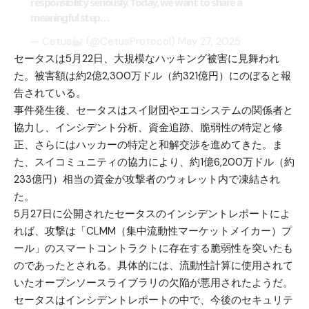
responsibility seriously. Today, we want to share a
meaningful step…
— Cetus
(@CetusProtocol)
May 27, 2025
セータスは5月22日、大規模なハッキング被害に見舞われ
た。被害額は約2億2,300万ドル（約321億円）にのぼると報
告されている。
事件発生後、セータスはスイ財団やエコシステムの関係者と
協力し、インシデント分析、資金追跡、脆弱性の特定と修
正、さらにはハッカーの特定と和解交渉を進めてきた。ま
た、スイコミュニティの協力により、約1億6,200万ドル（約
233億円）相当の資金が攻撃者のウォレット内で凍結され
た。
5月27日に公開されたセータスのインシデントレポートによ
れば、攻撃は「CLMM（集中流動性マーケットメイカー）プ
ール」のスマートコントラクトに存在する脆弱性を突いたも
のであったとされる。具体的には、流動性計算に使用されて
いたオープンソースライブラリの欠陥が悪用されたようだ。
セータスはインシデントレポートの中で、今後のセキュリテ