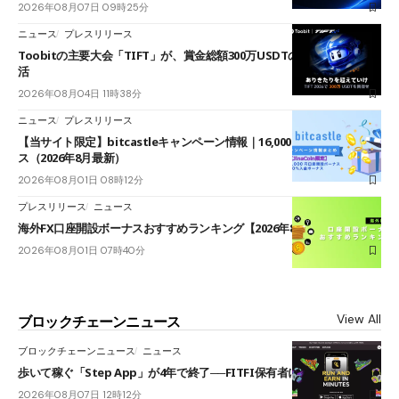
2026年08月07日 09時25分
ニュース
プレスリリース
Toobitの主要大会「TIFT」が、賞金総額300万USDTのレースとして復
活
2026年08月04日 11時38分
ニュース
プレスリリース
【当サイト限定】bitcastleキャンペーン情報｜16,000円口座開設ボーナ
ス（2026年8月最新）
2026年08月01日 08時12分
プレスリリース
ニュース
海外FX口座開設ボーナスおすすめランキング【2026年8月最新】
2026年08月01日 07時40分
View All
ブロックチェーンニュース
ブロックチェーンニュース
ニュース
歩いて稼ぐ「Step App」が4年で終了──FITFI保有者に対応呼びかけ
2026年08月07日 12時12分