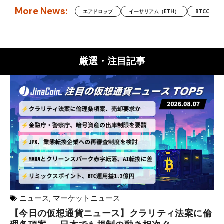
More News:
エアドロップ
イーサリアム（ETH）
BTCC
厳選・注目記事
ニュース
,
マーケットニュース
【今日の仮想通貨ニュース】クラリティ法案に倫
リ