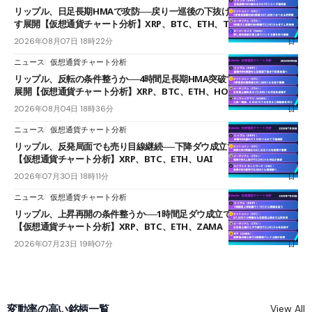
リップル、日足長期HMAで攻防──戻り一巡後の下抜けで0.95ドルを試
す展開【仮想通貨チャート分析】XRP、BTC、ETH、TAKE
2026年08月07日 18時22分
ニュース
仮想通貨チャート分析
リップル、反転の条件整うか──4時間足長期HMA突破で雲下端を目指す
展開【仮想通貨チャート分析】XRP、BTC、ETH、HOME
2026年08月04日 18時36分
ニュース
仮想通貨チャート分析
リップル、反発局面でも売り目線継続──下降ダウ成立で下値追う展開
【仮想通貨チャート分析】XRP、BTC、ETH、UAI
2026年07月30日 18時11分
ニュース
仮想通貨チャート分析
リップル、上昇再開の条件整うか──1時間足ダウ成立で1.185ドルを狙う
【仮想通貨チャート分析】XRP、BTC、ETH、ZAMA
2026年07月23日 19時07分
変動率の高い銘柄一覧
View All