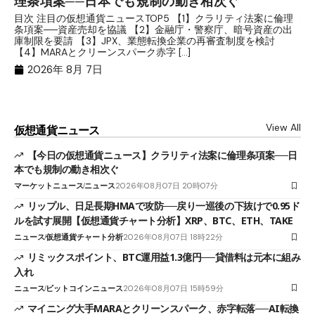
理条項案──日本でも規制の動き相次ぐ
下
分
目次 注目の仮想通貨ニュースTOP5 【1】クラリティ法案に倫理
条項案──資産売却を協議 【2】金融庁・警察庁、暗号資産の出
目
庫制限を要請 【3】JPX、業態転換企業の再審査制度を検討
ト
【4】MARAとクリーンスパーク赤字 […]
（
（X
2026年 8月 7日
View All
仮想通貨ニュース
【今日の仮想通貨ニュース】クラリティ法案に倫理条項案──日
本でも規制の動き相次ぐ
マーケットニュース
ニュース
2026年08月07日 20時07分
リップル、日足長期HMAで攻防──戻り一巡後の下抜けで0.95ド
ルを試す展開【仮想通貨チャート分析】XRP、BTC、ETH、TAKE
ニュース
仮想通貨チャート分析
2026年08月07日 18時22分
リミックスポイント、BTC運用益1.3億円──貸借料は元本に組み
入れ
ニュース
ビットコインニュース
2026年08月07日 15時59分
マイニング大手MARAとクリーンスパーク、赤字転落──AI転換