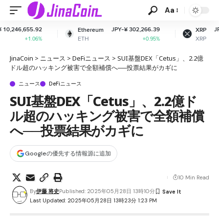
Aa
JPY-¥ 302,266.39
JPY-¥ 163.45
Ethereum
XRP
ETH
XRP
+0.95%
+1.51%
JinaCoin
>
ニュース
>
DeFiニュース
>
SUI基盤DEX「Cetus」、2.2億
ドル超のハッキング被害で全額補償へ──投票結果がカギに
ニュース
DeFiニュース
SUI基盤DEX「Cetus」、2.2億ド
ル超のハッキング被害で全額補償
へ──投票結果がカギに
Googleの優先する情報源に追加
10 Min Read
By
伊藤 将史
Published: 2025年05月28日 13時10分
Last Updated: 2025年05月28日 13時23分 1:23 PM