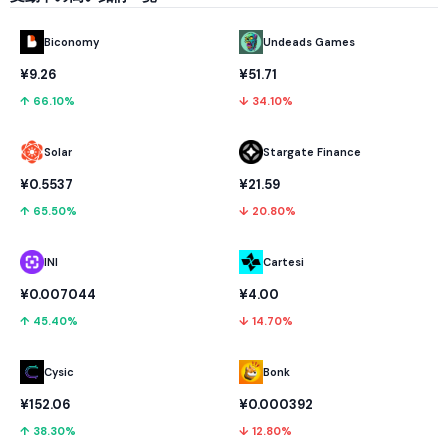
Biconomy
Undeads Games
¥9.26
¥51.71
↑ 66.10%
↓ 34.10%
Solar
Stargate Finance
¥0.5537
¥21.59
↑ 65.50%
↓ 20.80%
INI
Cartesi
¥0.007044
¥4.00
↑ 45.40%
↓ 14.70%
Cysic
Bonk
¥152.06
¥0.000392
↑ 38.30%
↓ 12.80%