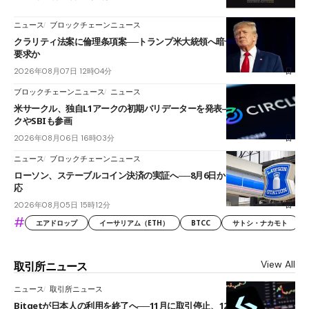
ニュース
ブロックチェーンニュース
クラリティ法案に倫理条項案──トランプ米大統領へ暗号資産事業の売却
要求か
2026年08月07日 12時04分
ブロックチェーンニュース
ニュース
米サークル、独自L1アークの初期バリデーターを発表――ブラックロッ
クやSBIも参画
2026年08月06日 16時03分
ニュース
ブロックチェーンニュース
ローソン、ステーブルコイン決済の実証へ──8月6日からJPYCやUSDC対
応
2026年08月05日 15時12分
#
エアドロップ
イーサリアム（ETH）
BTCC
サトシ・ナカモト
View All
取引所ニュース
ニュース
取引所ニュース
Bitgetが日本人の利用を終了へ──11月に取引停止、12月末に強制決済