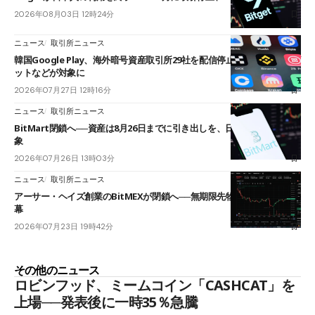
2026年08月03日 12時24分
ニュース
取引所ニュース
韓国Google Play、海外暗号資産取引所29社を配信停止──OKXやバイビ
ットなどが対象に
2026年07月27日 12時16分
ニュース
取引所ニュース
BitMart閉鎖へ──資産は8月26日までに引き出しを、日本人利用者も対
象
2026年07月26日 13時03分
ニュース
取引所ニュース
アーサー・ヘイズ創業のBitMEXが閉鎖へ──無期限先物を生んだ11年に
幕
2026年07月23日 19時42分
その他のニュース
ロビンフッド、ミームコイン「CASHCAT」を
上場──発表後に一時35％急騰