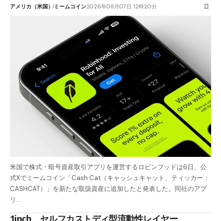
アメリカ（米国）
ミームコイン
2026年08月07日 12時20分
米国で株式・暗号資産取引アプリを運営するロビンフッドは6日、公
式Xでミームコイン「Cash Cat（キャッシュキャット、ティッカー：
CASHCAT）」を新たな取扱資産に追加したと発表した。同社のアプ
リ…
1inch、セルフカストディ型流動性レイヤー