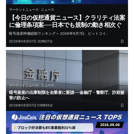
マーケットニュース
ニュース
【今日の仮想通貨ニュース】クラリティ法案
に倫理条項案──日本でも規制の動き相次ぐ
暗号資産時価総額ランキング＞ 2026年8月7日、ビットコイ…
2026年08月07日 20時07分
マーケットニュース
ニュース
暗号資産の出庫制限を全業者に要請──金融庁・警察庁、詐欺被
害の防止へ
2026年08月07日 09時55分