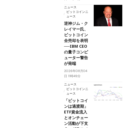
ニュース
ビットコインニ
ュース
逆神ジム・ク
レイマー氏、
ビットコイン
全売却を表明
──IBM CEO
の量子コンピ
ューター警告
が発端
2026年08月04
日 11時49分
ニュース
ビットコインニ
ュース
「ビットコイ
ンは過渡期」
ETF資金流入
とオンチェー
ン活動が下支