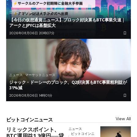
ニュース
マーケットニュース
【今日の仮想通貨ニュース】ブロック好決算もBTC事業失速｜
アークとJPYCは基盤拡大
2026年08月06日 20時07分
ニュース
マーケットニュース
ジャック・ドーシーのブロック、Q2好決算もBTC事業粗利益が
31%減
2026年08月06日 14時01分
View All
ビットコインニュース
リミックスポイント、
ニュース
ビットコインニ
BTC運用益1.3億円──貸