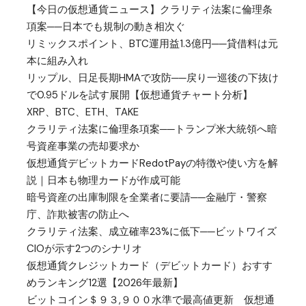
【今日の仮想通貨ニュース】クラリティ法案に倫理条
項案──日本でも規制の動き相次ぐ
リミックスポイント、BTC運用益1.3億円──貸借料は元
本に組み入れ
リップル、日足長期HMAで攻防──戻り一巡後の下抜け
で0.95ドルを試す展開【仮想通貨チャート分析】
XRP、BTC、ETH、TAKE
クラリティ法案に倫理条項案──トランプ米大統領へ暗
号資産事業の売却要求か
仮想通貨デビットカードRedotPayの特徴や使い方を解
説｜日本も物理カードが作成可能
暗号資産の出庫制限を全業者に要請──金融庁・警察
庁、詐欺被害の防止へ
クラリティ法案、成立確率23%に低下──ビットワイズ
CIOが示す2つのシナリオ
仮想通貨クレジットカード（デビットカード）おすす
めランキング12選【2026年最新】
ビットコイン＄９３,９００水準で最高値更新 仮想通