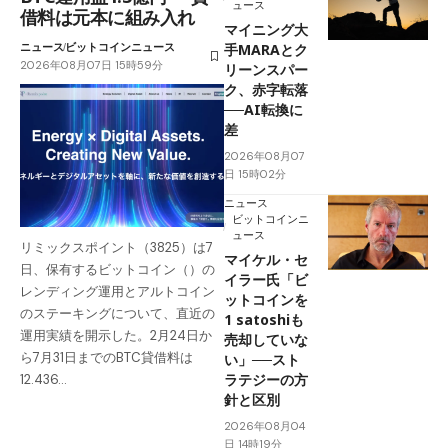
ュース
借料は元本に組み入れ
マイニング大
ニュース
ビットコインニュース
手MARAとク
2026年08月07日 15時59分
リーンスパー
ク、赤字転落
──AI転換に
差
2026年08月07
日 15時02分
ニュース
ビットコインニ
ュース
リミックスポイント（3825）は7
マイケル・セ
日、保有するビットコイン（）の
イラー氏「ビ
レンディング運用とアルトコイン
ットコインを
のステーキングについて、直近の
1 satoshiも
運用実績を開示した。2月24日か
売却していな
ら7月31日までのBTC貸借料は
い」──スト
ラテジーの方
12.436…
針と区別
2026年08月04
日 14時19分