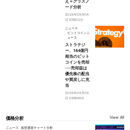
え＝グラスノ
ード分析
2026年08月04
日 10時02分
ニュース
ビットコインニ
ュース
ストラテジ
ー、164億円
相当のビット
コインを売却
──売却益は
優先株の配当
や買戻しに充
当
2026年08月04
日 09時49分
View All
価格分析
ニュース
仮想通貨チャート分析