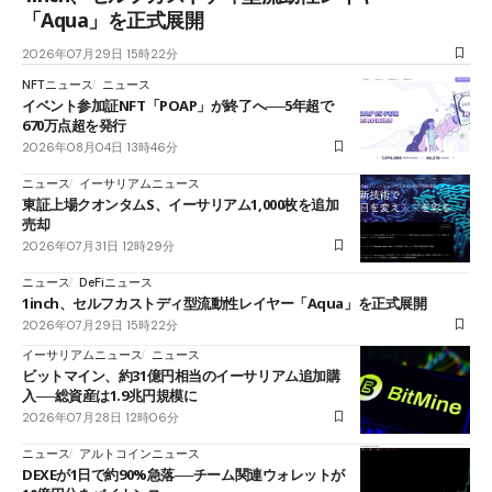
「Aqua」を正式展開
2026年07月29日 15時22分
NFTニュース
ニュース
イベント参加証NFT「POAP」が終了へ──5年超で
670万点超を発行
2026年08月04日 13時46分
ニュース
イーサリアムニュース
東証上場クオンタムS、イーサリアム1,000枚を追加
売却
2026年07月31日 12時29分
ニュース
DeFiニュース
1inch、セルフカストディ型流動性レイヤー「Aqua」を正式展開
2026年07月29日 15時22分
イーサリアムニュース
ニュース
ビットマイン、約31億円相当のイーサリアム追加購
入──総資産は1.9兆円規模に
2026年07月28日 12時06分
ニュース
アルトコインニュース
DEXEが1日で約90%急落──チーム関連ウォレットが