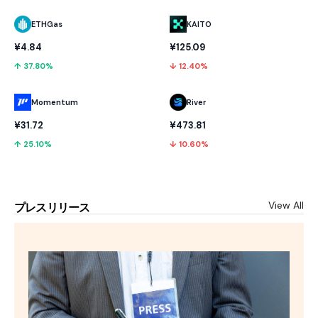
ETHGas
KAITO
¥4.84
¥125.09
↑ 37.80%
↓ 12.40%
Momentum
River
¥31.72
¥473.81
↑ 25.10%
↓ 10.60%
View All
プレスリリース