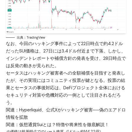
出典：TradingView
なお、今回のハッキング事件によって22日時点で約4.2ドル
だったSUI価格は、27日には3.4ドル付近まで下落。しかし、
インシデントレポートや補償方針の発表を受け、28日時点で
は反発の動きが見られた。
セータスはハッキング被害者への全額補償を目指すと発表し
たが、その実現にはコミュニティ投票が鍵となる。投票の結
果とセータスの事後対応は、DeFiプロジェクト全体における
セキュリティ対策や危機対応の一例として注目されるだろ
う。
関連：
Hyperliquid、公式Xがハッキング被害──偽のエアドロ
情報を拡散
関連：
仮想通貨Suiとは？特徴や将来性を徹底解説！
※価格は執筆時点でのレート換算（1ドル＝約144.22円）