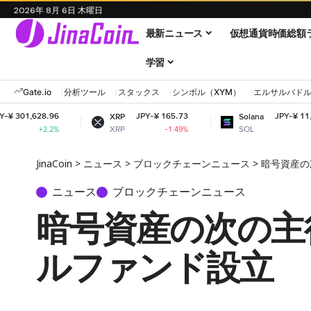
2026年 8月 6日 木曜日
最新ニュース
仮想通貨時価総額
学習
Gate.io
分析ツール
スタックス
シンボル（XYM）
エルサルバド
6
JPY-¥ 165.73
JPY-¥ 11,639.61
XRP
Solana
XRP
SOL
%
-1.49%
-0.42%
JinaCoin
>
ニュース
>
ブロックチェーンニュース
>
暗号資産の
ニュース
ブロックチェーンニュース
暗号資産の次の主役
ルファンド設立