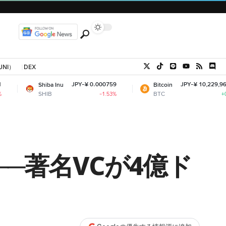
UNI）
DEX
JPY-¥ 0.000759
JPY-¥ 10,229,964.57
hiba Inu
Bitcoin
SHIB
BTC
-1.53%
+0.97%
─著名VCが4億ド