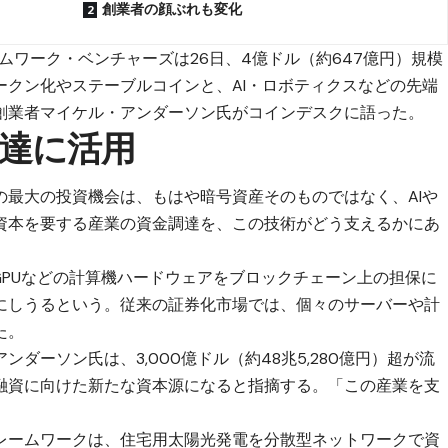
創業者の顔ぶれも変化
ムワーク・ベンチャーズは26日、4億ドル（約647億円）規模
ークン化やステーブルコインと、AI・ロボティクスなどの先端
創業者マイケル・アンダーソン氏がコインデスクに語った。
調達に活用
の最大の投資機会は、もはや暗号資産そのものではなく、AIや
資本を要する産業の資金調達を、この技術がどう支えるかにあ
GPUなどの計算機ハードウェアをブロックチェーン上の担保に
にしうるという。従来の証券化市場では、個々のサーバーや計
た。
ダーソン氏は、3,000億ドル（約48兆5,280億円）超が流
融資に向けた新たな資本源になると指摘する。「この産業を支
。
レームワークは、住宅用太陽光発電を分散型ネットワークで資