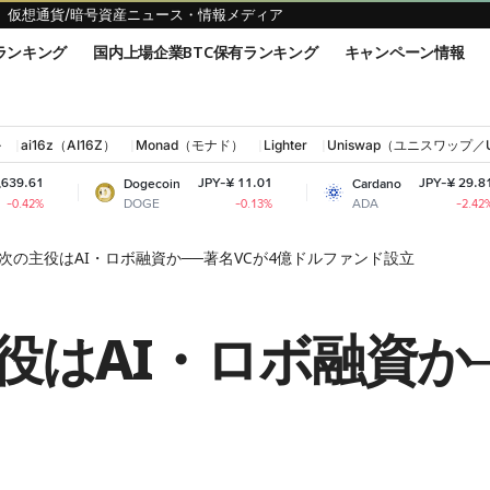
仮想通貨/暗号資産ニュース・情報メディア
ランキング
国内上場企業BTC保有ランキング
キャンペーン情報
ル
ai16z（AI16Z）
Monad（モナド）
Lighter
Uniswap（ユニスワップ／
JPY-¥ 11.01
JPY-¥ 29.81
Dogecoin
Cardano
S
DOGE
ADA
-0.13%
-2.42%
次の主役はAI・ロボ融資か──著名VCが4億ドルファンド設立
はAI・ロボ融資か─