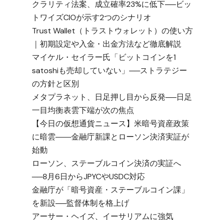
クラリティ法案、成立確率23%に低下──ビッ
トワイズCIOが示す2つのシナリオ
Trust Wallet（トラストウォレット）の使い方
｜初期設定や入金・出金方法など徹底解説
マイケル・セイラー氏「ビットコインを1
satoshiも売却していない」──ストラテジー
の方針と区別
メタプラネット、日足押し目から反発──日足
一目均衡表雲下端が次の焦点
【今日の仮想通貨ニュース】米暗号資産政策
に暗雲――金融庁新課とローソン決済実証が
始動
ローソン、ステーブルコイン決済の実証へ
──8月6日からJPYCやUSDC対応
金融庁が「暗号資産・ステーブルコイン課」
を新設──監督体制を格上げ
アーサー・ヘイズ、イーサリアムに強気