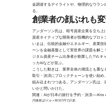
金調達するデイライトや、物理的なウラン
る。
創業者の顔ぶれも変
アンダーソン氏は、暗号資産企業を立ち上
資産ネイティブな開発者が投機的なプロト
いまは、伝統的金融やエネルギー、産業技
ーンを金融基盤として実世界の課題を解こ
ジタル資産チーム出身者が創業したTVLキ
ッカAIなどが並ぶ。
こうした動きは、業界全体の潮流とも重な
取引・決済にブロックチェーンを使い始め
組み込まれつつある。アンダーソン氏は、2
いかと問いかけた。
関連：
AIが日本の旅行を予約・決済──Kite
円換算は1ドル＝161.67円で計算。