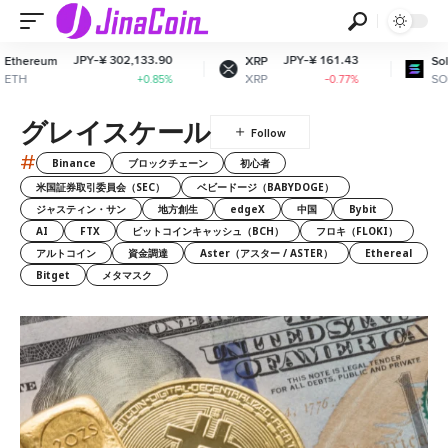
JPY-¥ 302,133.90
JPY-¥ 161.43
hereum
XRP
Solan
TH
XRP
SOL
+0.85%
-0.77%
グレイスケール
#
Binance
ブロックチェーン
初心者
米国証券取引委員会（SEC）
ベビードージ（BABYDOGE）
ジャスティン・サン
地方創生
edgeX
中国
Bybit
AI
FTX
ビットコインキャッシュ（BCH）
フロキ（FLOKI）
アルトコイン
資金調達
Aster（アスター / ASTER）
Ethereal
Bitget
メタマスク