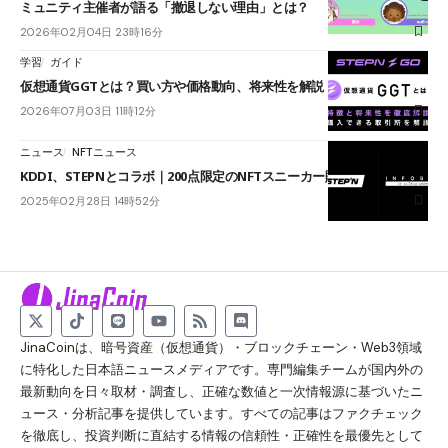
ミュニティ主催者が語る「撤退しない理由」とは？
2026年02月04日 23時16分
学習
ガイド
仮想通貨GGTとは？買い方や価格動向、将来性を解説【2026年最新】
2026年07月03日 11時12分
ニュース
NFTニュース
KDDI、STEPNとコラボ｜200点限定のNFTスニーカー販売へ
2025年02月28日 14時52分
JinaCoinは、暗号資産（仮想通貨）・ブロックチェーン・Web3領域
に特化した日本語ニュースメディアです。専門編集チームが国内外の
最新動向を日々取材・調査し、正確な数値と一次情報源に基づいたニ
ュース・分析記事を提供しています。すべての記事はファクチェック
を徹底し、投資判断に直結する情報の信頼性・正確性を最優先として