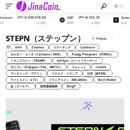
JPY-¥ 298,978.94
JPY-¥ 162.35
reum
XRP
Solana
XRP
SOL
-2.25%
-2.08%
STEPN（ステップン）
#
DeFi
Zoomex
ステーキング
Coinbase
カルダノ・エイダ（Cardano / ADA）
Pudgy Penguins（PENGU）
トランプコイン（TRUMP）
bitFlyer（ビットフライヤー）
ポリゴン（Polygon／POL、MATIC）
ウォレット
CoinEX
ヴィタリック・ブテリン
ドナルド・トランプ
日本（JAPAN）
ライトコイン（LTC）
メラニアコイン（MELANIA）
Best Wallet
金（ゴールド）
仮想通貨銘柄
BingX