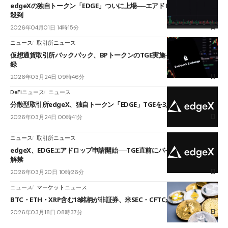
edgeXの独自トークン「EDGE」ついに上場──エアドロップ激減で非難
殺到
2026年04月01日 14時15分
ニュース
取引所ニュース
仮想通貨取引所バックパック、BPトークンのTGE実施──一時9倍超を記
録
2026年03月24日 09時46分
DeFiニュース
ニュース
分散型取引所edgeX、独自トークン「EDGE」TGEを3月31日に実施へ
2026年03月24日 00時41分
ニュース
取引所ニュース
edgeX、EDGEエアドロップ申請開始──TGE直前にバイナンスでも先物
解禁
2026年03月20日 10時26分
ニュース
マーケットニュース
BTC・ETH・XRP含む18銘柄が非証券、米SEC・CFTCが公式認定
2026年03月18日 08時37分