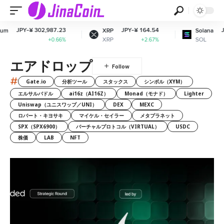
 302,987.23
JPY-¥ 164.54
JPY-¥ 12,01
XRP
Solana
XRP
SOL
+0.66%
+2.67%
+3
エアドロップ
#
Gate.io
分析ツール
スタックス
シンボル（XYM）
エルサルバドル
ai16z（AI16Z）
Monad（モナド）
Lighter
Uniswap（ユニスワップ／UNI）
DEX
MEXC
ロバート・キヨサキ
マイケル・セイラー
メタプラネット
SPX（SPX6900）
バーチャルプロトコル（VIRTUAL）
USDC
株価
LAB
NFT