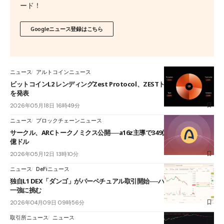
ード！
Googleニュース登録はこちら
ニュース
アルトコインニュース
ビットコインL2 レンディングZest Protocol、ZESTトークン配布計画
を発表
2026年05月18日 16時49分
ニュース
ブロックチェーンニュース
サークル、ARCトークノミクス公開──a16z主導で349億円調達、FDV30
億ドル
2026年05月12日 13時10分
ニュース
DeFiニュース
独自L1 DEX「ダンゴ」がパーペチュアル取引開始──ハイパーリキッド
一強に挑む
2026年04月09日 09時56分
取引所ニュース
ニュース