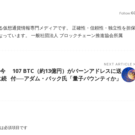
Follow:
beが運営する仮想通貨情報専門メディアです。 正確性・信頼性・独立性を担
っています。 一般社団法人 ブロックチェーン推進協会所属
NEXT ARTICLE
を今
107 BTC（約13億円）がバーンアドレスに送
に続
付──アダム・バック氏「量子バウンティか」
は必須項目です