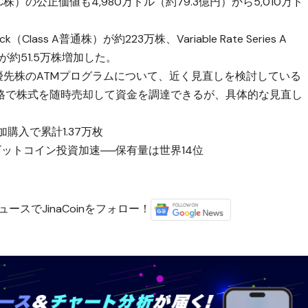
RC株）の公正価値も4,980万ドル（約79.3億円）から5,010万ド
（Class A普通株）が約223万株、Variable Rate Series A
優先株）が約51.5万株増加した。
TA優先株のATMプログラムについて、近く見直しを検討している
格で株式を随時売却して資金を調達できるが、具体的な見直し
購入で累計1.37万枚
ットコイン投資加速──保有量は世界14位
ースでJinaCoinをフォロー！