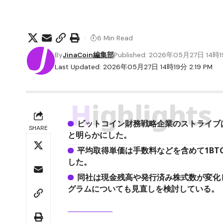
6 Min Read
By
JinaCoin編集部
Published: 2026年05月27日 14時
Last Updated: 2026年05月27日 14時19分 2:19 PM
Highlights
ビットコイン財務戦略企業のストライブは2
SHARE
と明らかにした。
平均取得単価は手数料などを含めて1BTCあ
した。
同社は現金残高や発行済み株式数が変化
グラムについても見直しを検討している。