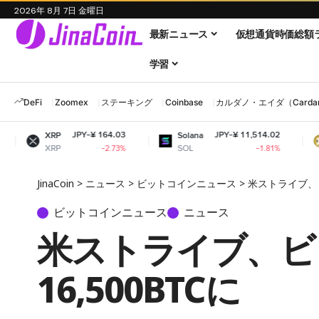
2026年 8月 7日 金曜日
最新ニュース
仮想通貨時価総額
学習
DeFi
Zoomex
ステーキング
Coinbase
カルダノ・エイダ（Cardano
JPY-¥ 164.03
JPY-¥ 11,514.02
Solana
Dogecoin
SOL
DOGE
-2.73%
-1.81%
JinaCoin
>
ニュース
>
ビットコインニュース
>
米ストライブ、ビ
ビットコインニュース
ニュース
米ストライブ、ビ
16,500BTCに