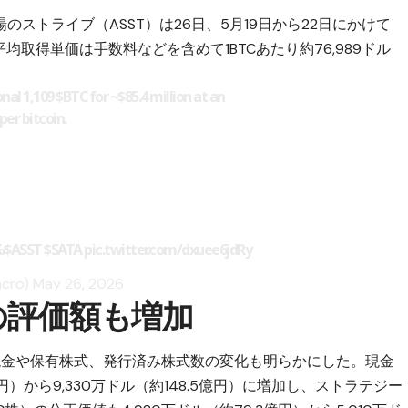
ストライブ（ASST）は26日、5月19日から22日にかけて
平均取得単価は手数料などを含めて1BTCあたり約76,989ドル
onal 1,109
$BTC
for ~$85.4 million at an
per bitcoin.
%
$ASST
$SATA
pic.twitter.com/dxuee6jdRy
acro)
May 26, 2026
の評価額も増加
現金や保有株式、発行済み株式数の変化も明らかにした。現金
円）から9,330万ドル（約148.5億円）に増加し、ストラテジー