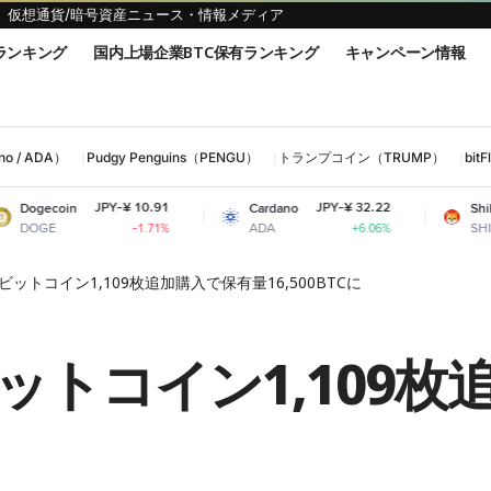
仮想通貨/暗号資産ニュース・情報メディア
ランキング
国内上場企業BTC保有ランキング
キャンペーン情報
 / ADA）
Pudgy Penguins（PENGU）
トランプコイン（TRUMP）
bi
JPY-¥ 10.91
JPY-¥ 32.22
JPY-¥ 
Cardano
Shiba Inu
ADA
SHIB
-1.71%
+6.06%
ットコイン1,109枚追加購入で保有量16,500BTCに
ットコイン1,109枚