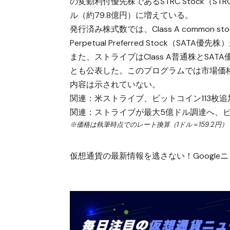
の変動利付優先株であるSTRC Stock（ST
ル（約79.8億円）に増えている。
発行済み株式数では、Class A common stock
Perpetual Preferred Stock（SATA
また、ストライブはClass A普通株とSA
とも公表した。このプログラムでは市場価
内容は示されていない。
関連：
米ストライブ、ビットコイン113枚追加
関連：
ストライブが最大5億ドル調達へ、ビ
※価格は執筆時点でのレート換算（1ドル＝159.2円）
仮想通貨の最新情報を逃さない！Googleニュ