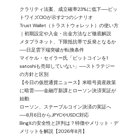
クラリティ法案、成立確率23%に低下──ビッ
トワイズCIOが示す2つのシナリオ
Trust Wallet（トラストウォレット）の使い方
｜初期設定や入金・出金方法など徹底解説
メタプラネット、下限抵抗帯で反発となるか
──日足雲下端突破が転換条件
マイケル・セイラー氏「ビットコインを1
satoshiも売却していない」──ストラテジー
の方針と区別
【今日の仮想通貨ニュース】米暗号資産政策
に暗雲――金融庁新課とローソン決済実証が
始動
ローソン、ステーブルコイン決済の実証へ
──8月6日からJPYCやUSDC対応
BingXの安全性と評判は？特徴やメリット・デ
メリットを解説【2026年8月】