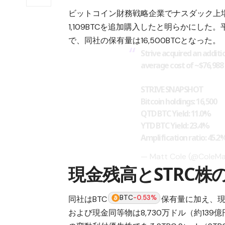
ビットコイン財務戦略企業でナスダック上場の
1,109BTCを追加購入したと明らかにした。
で、同社の保有量は16,500BTCとなった。
Strive acquired an additi
average cost of ~$76,988 
STRIVE SNAPSHOT
Bitcoin holdings: 16,500
QTD BTC Yield: 11.0%
YTD BTC Yield: 23.4%
Amplification ratio: 45.2
— Matt Cole (@ColeM
現金残高とSTRC株
BTC
-0.53%
同社はBTC
保有量に加え、
および現金同等物は8,730万ドル（約139億