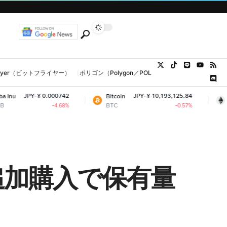
tFlyer（ビットフライヤー）
ポリゴン（Polygon／POL、MATIC）
ウォレット
0.000742
JPY-¥ 10,193,125.84
JP
Bitcoin
Ethereum
BTC
ETH
-4.68%
-0.57%
追加購入で保有量