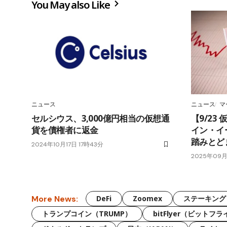
You May also Like
ニュース
ニュース
マ
セルシウス、3,000億円相当の仮想通
【9/23
貨を債権者に返金
イン・イ
踏みとど
2024年10月17日 17時43分
2025年09月
More News:
DeFi
Zoomex
ステーキング
トランプコイン（TRUMP）
bitFlyer（ビットフ