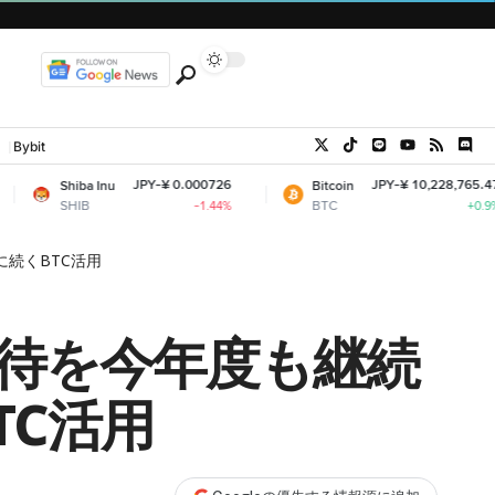
Bybit
JPY-¥ 0.000726
JPY-¥ 10,228,765.47
 Inu
Bitcoin
E
BTC
E
-1.44%
+0.9%
に続くBTC活用
優待を今年度も継続
TC活用