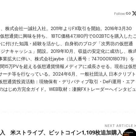
Follow:
月、株式会社一誠社入社。2011年よりFX取引を開始。2016年3月30
想通貨に興味を持ち、 1BTC価格47,180円で0.02BTCを購入した
で身に付けた知識・経験を活かし、自身初のブログ「次男坊の仮想通
ある「ジナキャッシュ」開設。2019年10月、収益の安定化に成功し、株
大に伴い、株式会社jaybe（法人番号：7470001018079）を
更。月間15万PVを超える仮想通貨情報メディアに成長させる。現在は仮
ーチ等を行なっている。2024年6月、一般社団法人 日本クリプト
想通貨投資活動：現物保有・デリバティブ取引・DeFi運用・エア
のはじめ方完全ガイド。WEB取材：凄腕FXトレーダーへインタビ
NEXT ARTICLE
購入
米ストライブ、ビットコイン1,109枚追加購入