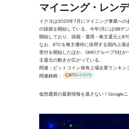
マイニング・レンデ
イクヨは2025年7月にマイニング事業への
の採掘を開始している。
今年1月にはSBI
開始
しており、採掘・運用・株主還元とBT
なお、BTCを株主優待に採用する国内上場
受付を開始
したほか、
GMOグループ5社が
主還元の動きが広がっている。
関連：
ビットコイン保有上場企業ランキン
BTC
+0.90%
関連銘柄：
仮想通貨の最新情報を逃さない！Googleニュ