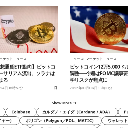
ーケットニュース
ニュース
マーケットニュース
 仮想通貨ETF動向】ビットコ
ビットコイン12万5,000
ーサリアム流出、ソラナは
調整──今週はFOMC議事
まる
学リスクが焦点に
24日 15時57分
2025年10月06日 16時10分
Show More
Coinbase
カルダノ・エイダ（Cardano / ADA）
P
ライヤー）
ポリゴン（Polygon／POL、MATIC）
ウォレット