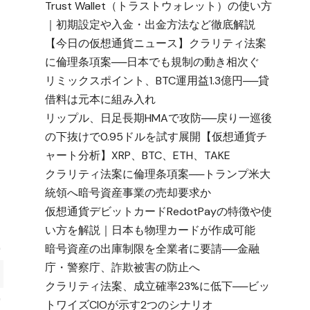
Trust Wallet（トラストウォレット）の使い方
｜初期設定や入金・出金方法など徹底解説
【今日の仮想通貨ニュース】クラリティ法案
に倫理条項案──日本でも規制の動き相次ぐ
リミックスポイント、BTC運用益1.3億円──貸
借料は元本に組み入れ
リップル、日足長期HMAで攻防──戻り一巡後
の下抜けで0.95ドルを試す展開【仮想通貨チ
ャート分析】XRP、BTC、ETH、TAKE
クラリティ法案に倫理条項案──トランプ米大
統領へ暗号資産事業の売却要求か
仮想通貨デビットカードRedotPayの特徴や使
い方を解説｜日本も物理カードが作成可能
暗号資産の出庫制限を全業者に要請──金融
庁・警察庁、詐欺被害の防止へ
クラリティ法案、成立確率23%に低下──ビッ
トワイズCIOが示す2つのシナリオ