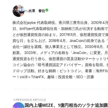
水澤 誉往
By
株式会社jaybe 代表取締役。香川県三豊市出身。2010年4
日、bitFlyer代表取締役社長・加納裕三氏が出演する動画で仮
とが仮想通貨投資の始まり。2017年11月、仮想通貨投資
貨な日」を立ち上げ。2018年4月、JinaCoinの前身で
会社一誠社を退職、個人事業主として独立。2020年6月、事業拡
創業。 2023年、メディアの名称を「JinaCoin」に変
通貨投資を行う傍ら、仮想通貨の普及活動やマーケットリサ
コイン協会の「暗号通貨認定アドバイザー」資格を取得。仮
ドロップ活動。好きな銘柄：ビットコイン。著書：海外FX
ー！vol.8＝TitanFX。趣味：投資全般・SEO・読書
PREVIOUS ARTICLE
国内上場WIZE、1億円相当のソラナ追加