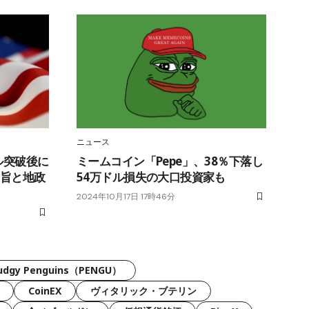
ニュース
ドル突破後に
ミームコイン「Pepe」、38％下落し
要旨と地政
54万ドル損失の大口投資家も
2024年10月17日 17時46分
udgy Penguins（PENGU）
CoinEX
ヴィタリック・ブテリン