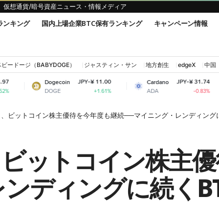
仮想通貨/暗号資産ニュース・情報メディア
ランキング
国内上場企業BTC保有ランキング
キャンペーン情報
ベビードージ（BABYDOGE）
ジャスティン・サン
地方創生
edgeX
中国
JPY-¥ 11.00
JPY-¥ 31.74
Dogecoin
Cardano
Shiba
DOGE
ADA
SHIB
+1.61%
-0.83%
3）、ビットコイン株主優待を今年度も継続──マイニング・レンディング
）、ビットコイン株主
レンディングに続くB