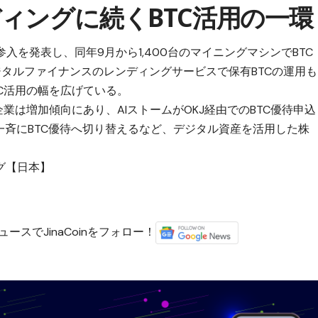
ィングに続くBTC活用の一環
参入を発表し、同年9月から1,400台のマイニングマシンでBTC
デジタルファイナンスのレンディングサービスで保有BTCの運用も
C活用の幅を広げている。
企業は増加傾向にあり、
AIストームがOKJ経由でのBTC優待申込
一斉にBTC優待へ切り替え
るなど、デジタル資産を活用した株
グ【日本】
ースでJinaCoinをフォロー！