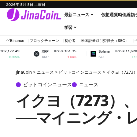
2026年 8月 8日 土曜日
最新ニュース
仮想通貨時価総額
学習
Binance
ブロックチェーン
初心者
米国証券取引委員会（SEC）
JPY-¥ 161.35
JPY-¥ 11,628.97
XRP
Solana
XRP
SOL
-1.04%
+1.52%
JinaCoin
>
ニュース
>
ビットコインニュース
>
イクヨ（727
ビットコインニュース
ニュース
イクヨ（7273
──マイニング・