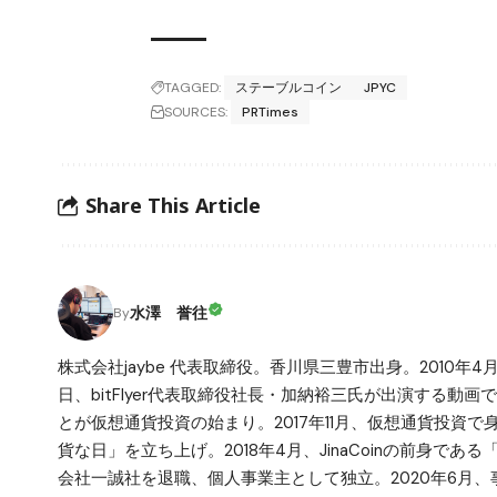
TAGGED:
ステーブルコイン
JPYC
SOURCES:
PRTimes
Share This Article
水澤 誉往
By
株式会社jaybe 代表取締役。香川県三豊市出身。2010年4
日、bitFlyer代表取締役社長・加納裕三氏が出演する動画で仮
とが仮想通貨投資の始まり。2017年11月、仮想通貨投資
貨な日」を立ち上げ。2018年4月、JinaCoinの前身で
会社一誠社を退職、個人事業主として独立。2020年6月、事業拡