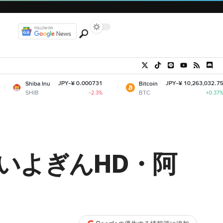
JPY-¥ 0.000731
JPY-¥ 10,263,032.75
nu
Bitcoin
Et
BTC
ET
-2.3%
+0.37%
─いよぎんHD・阿