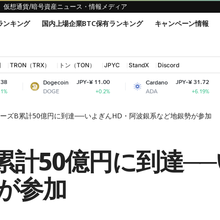
仮想通貨/暗号資産ニュース・情報メディア
ランキング
国内上場企業BTC保有ランキング
キャンペーン情報
国
TRON（TRX）
トン（TON）
JPYC
StandX
Discord
JPY-¥ 11.00
JPY-¥ 31.72
Dogecoin
Cardano
Shiba I
DOGE
ADA
SHIB
+0.2%
+6.19%
シリーズB累計50億円に到達──いよぎんHD・阿波銀系など地銀勢が参加
B累計50億円に到達─
が参加