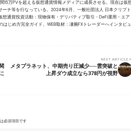
更。月間15万PVを超える仮想通貨情報メディアに成長させる。現在は仮
ーチ等を行なっている。2024年6月、一般社団法人 日本クリプト
想通貨投資活動：現物保有・デリバティブ取引・DeFi運用・エア
のはじめ方完全ガイド。WEB取材：凄腕FXトレーダーへインタビ
NEXT ARTICLE
関
メタプラネット、中期売り圧減少──雲突破と
に
上昇ダウ成立なら378円が視野
は必須項目です