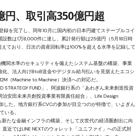
億円、取引高350億円超
業の登録を完了し、同年10月に国内初の日本円建てステーブルコイ
数は1万8,000件に達し、累計発行額は25億円（5月18日時
超えており、日次の資産回転率は100%を超える水準を記録して
融機関水準のセキュリティを備えたシステム基盤の構築、事業
化、法人向けBtoB送金やデジタル給与払いを見据えたエコシ
Machine to Machine）決済への対応だ。
 STRATEGY FUND」、阿波銀行系の「あわぎん未来創造投資
田未来共創投資事業有限責任組合」、Life Design
参加した。地方銀行系CVCの参加が目立つのが特徴で、
いよぎん
している
。
ける新たな金融インフラの構築、そして次世代の経済圏創出に向
。直近では
LINE NEXTのウォレット「ユニファイ」への正式対