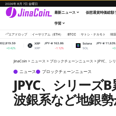
2026年 8月 7日 金曜日
最新ニュース
仮想通貨時価総額
学習
エアドロップ
イーサリアム（ETH）
BTCC
サトシ・ナカモト
韓
JPY-¥ 163.86
JPY-¥ 11,639.38
XRP
Solana
XRP
SOL
-1.12%
+0.1%
JinaCoin
>
ニュース
>
ブロックチェーンニュース
>
JPYC、
ニュース
ブロックチェーンニュース
JPYC、シリーズ
波銀系など地銀勢