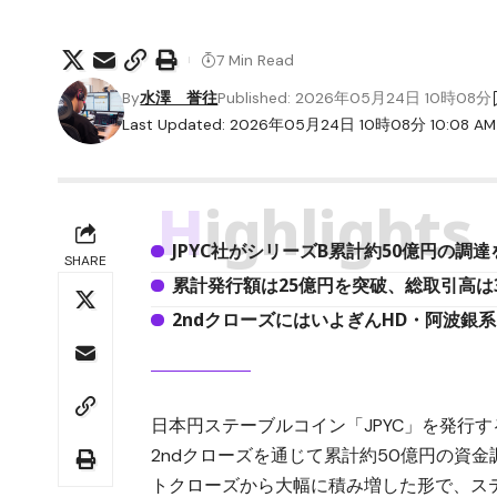
7 Min Read
By
水澤 誉往
Published: 2026年05月24日 10時08分
Last Updated: 2026年05月24日 10時08分 10:08 AM
Highlights
JPYC社がシリーズB累計約50億円の調達
SHARE
累計発行額は25億円を突破、総取引高は
2ndクローズにはいよぎんHD・阿波銀
日本円ステーブルコイン「
JPYC
」を発行する
2ndクローズを通じて累計約50億円の資金
トクローズから大幅に積み増した形で、ス