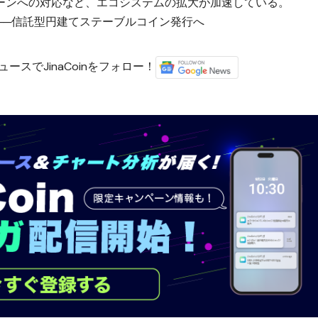
ーンへの対応
など、エコシステムの拡大が加速している。
発表──信託型円建てステーブルコイン発行へ
ースでJinaCoinをフォロー！