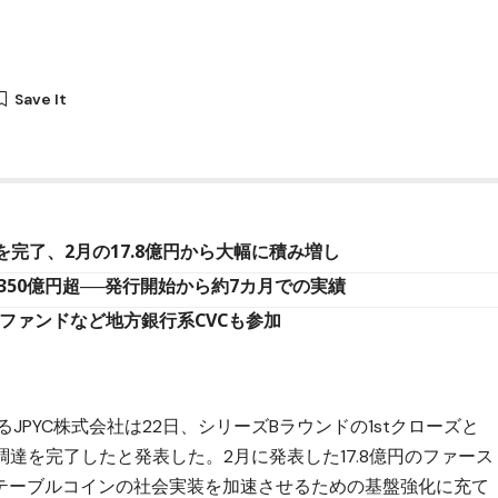
を完了、2月の17.8億円から大幅に積み増し
350億円超──発行開始から約7カ月での実績
系ファンドなど地方銀行系CVCも参加
JPYC株式会社は22日、シリーズBラウンドの1stクローズと
調達を完了したと発表した。2月に発表した17.8億円のファース
テーブルコインの社会実装を加速させるための基盤強化に充て