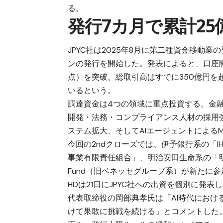
る。
発行7カ月で累計25
JPYC社は2025年8月に第二種資金移動
ンの発行を開始した。発表によると、口座開設
点）を突破。総取引高はすでに350億円を
いるという。
調達資金は4つの領域に重点投資する。金
開発・法務・コンプライアンス人材の採用強
ステム拡大、そしてAIエージェントによるM2M（
今回の2ndクローズでは、伊予銀行系の「IHD
事業有限責任組合」、明治安田生命系の「明治安
Fund（旧ベネッセグループ系）が新たに
HDは21日にJPYC社への出資を個別に発表
代表取締役の岡部典孝氏は「AI時代にお
けて果敢に挑戦を続ける」とコメントした