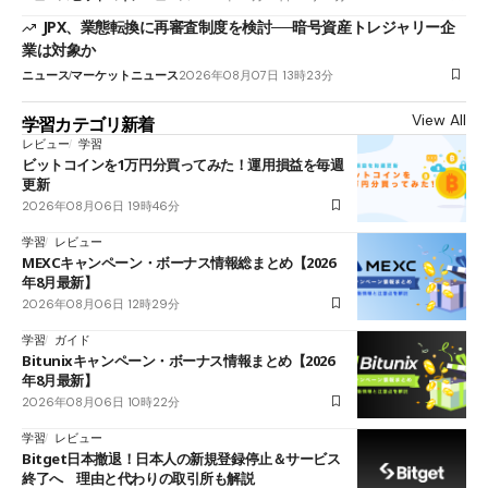
JPX、業態転換に再審査制度を検討──暗号資産トレジャリー企
業は対象か
ニュース
マーケットニュース
2026年08月07日 13時23分
View All
学習カテゴリ新着
レビュー
学習
ビットコインを1万円分買ってみた！運用損益を毎週
更新
2026年08月06日 19時46分
学習
レビュー
MEXCキャンペーン・ボーナス情報総まとめ【2026
年8月最新】
2026年08月06日 12時29分
学習
ガイド
Bitunixキャンペーン・ボーナス情報まとめ【2026
年8月最新】
2026年08月06日 10時22分
学習
レビュー
Bitget日本撤退！日本人の新規登録停止＆サービス
終了へ 理由と代わりの取引所も解説