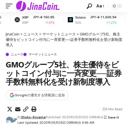
Aa
JPY-¥ 160.85
JPY-¥ 11,609.94
JP
Solana
Dogecoin
SOL
DOGE
-1.57%
+1.27%
JinaCoin
>
ニュース
>
マーケットニュース
>
GMOグループ5社、株主
優待をビットコイン付与に一斉変更──証券手数料無料化を受け新制度
導入
ニュース
マーケットニュース
GMOグループ5社、株主優待をビ
ットコイン付与に一斉変更──証券
手数料無料化を受け新制度導入
Googleの優先する情報源に追加
8 Min Read
By
Shoko-Koyama
Published: 2025年08月08日 08時46分
Last Updated: 2025年08月08日 08時46分 8:46 AM