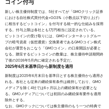
コイン付与
新しい株主優待制度では、5社すべてが「GMOクリック証券
における自社株式買付代金×0.03%（小数点以下切り上げ）
に相当するビットコイン」を付与する統一的な仕組みを採用
する。付与上限は各社とも1万円相当に設定されている。
ビットコインの受け取りには、GMOインターネットグルー
プの暗号資産（仮想通貨）交換業者であるGMOコイン株式
会社が運営をおこなう「
GMOコイン
」の口座開設が必要と
なる。贈呈するビットコインの数量は、株主優待申請期間終
了後の2026年5月内に確定される予定だ。
2025年6月末基準日から新制度を適用
新制度は2025年6月末日を基準日とする株主優待から適用さ
れる。各社とも従来の継続保有条件は維持しており、GMO
メディアを除く4社では6ヶ月以上の継続保有が必要とな
る。GMOメディアについては初回のみ継続保有要件を適用
除外とする。
なお、GMOテックについては株主優待のもう一つの特典で