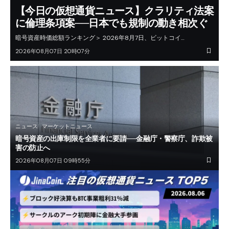
【今日の仮想通貨ニュース】クラリティ法案
に倫理条項案──日本でも規制の動き相次ぐ
暗号資産時価総額ランキング＞ 2026年8月7日、ビットコイ…
2026年08月07日 20時07分
ニュース
マーケットニュース
暗号資産の出庫制限を全業者に要請──金融庁・警察庁、詐欺被
害の防止へ
2026年08月07日 09時55分