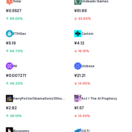
Solar
Undeads Games
¥0.5527
¥51.69
↑ 68.00%
↓ 33.60%
ETHGas
Cartesi
¥5.19
¥4.12
↑ 66.70%
↓ 16.10%
INI
Unibase
¥0.007271
¥21.21
↑ 49.20%
↓ 14.90%
HarryPotterObamaSonic10Inu (ETH)
Act I The AI Prophecy
¥2.82
¥1.57
↑ 48.10%
↓ 13.40%
Biconomy
COTI