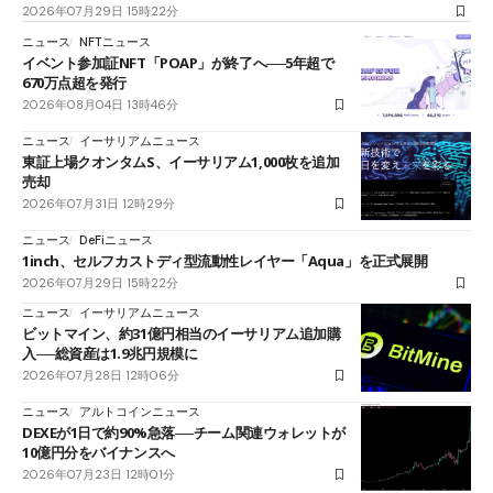
2026年07月29日 15時22分
ニュース
NFTニュース
イベント参加証NFT「POAP」が終了へ──5年超で
670万点超を発行
2026年08月04日 13時46分
ニュース
イーサリアムニュース
東証上場クオンタムS、イーサリアム1,000枚を追加
売却
2026年07月31日 12時29分
ニュース
DeFiニュース
1inch、セルフカストディ型流動性レイヤー「Aqua」を正式展開
2026年07月29日 15時22分
ニュース
イーサリアムニュース
ビットマイン、約31億円相当のイーサリアム追加購
入──総資産は1.9兆円規模に
2026年07月28日 12時06分
ニュース
アルトコインニュース
DEXEが1日で約90%急落──チーム関連ウォレットが
10億円分をバイナンスへ
2026年07月23日 12時01分