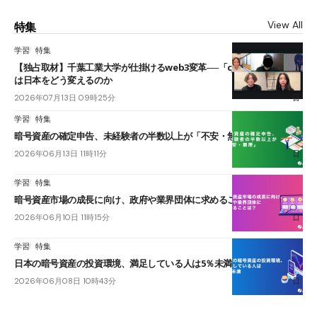
View All
特集
学習
特集
【独占取材】千葉工業大学が仕掛けるweb3変革──「cJPY」とAIの融合
は日本をどう変えるのか
2026年07月13日 09時25分
学習
特集
暗号資産の確定申告、未経験者の半数以上が「不安・無理」
2026年06月13日 11時11分
学習
特集
暗号資産市場の成長に向け、政府や業界団体に求めることは？
2026年06月10日 11時15分
学習
特集
日本の暗号資産の投資環境、満足している人は5％未満
2026年06月08日 10時43分