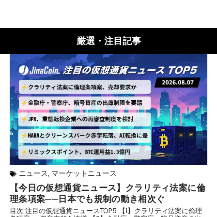
厳選・注目記事
ニュース
,
マーケットニュース
【今日の仮想通貨ニュース】クラリティ法案に倫
リ
理条項案──日本でも規制の動き相次ぐ
下
分
目次 注目の仮想通貨ニュースTOP5 【1】クラリティ法案に倫理