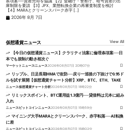
条項案──資産売却を協議 【2】金融庁・警察庁、暗号資産の出
目
庫制限を要請 【3】JPX、業態転換企業の再審査制度を検討
ト
【4】MARAとクリーンスパーク赤字 […]
（
（X
2026年 8月 7日
View All
仮想通貨ニュース
【今日の仮想通貨ニュース】クラリティ法案に倫理条項案──日
本でも規制の動き相次ぐ
マーケットニュース
ニュース
2026年08月07日 20時07分
リップル、日足長期HMAで攻防──戻り一巡後の下抜けで0.95ド
ルを試す展開【仮想通貨チャート分析】XRP、BTC、ETH、TAKE
ニュース
仮想通貨チャート分析
2026年08月07日 18時22分
リミックスポイント、BTC運用益1.3億円──貸借料は元本に組み
入れ
ニュース
ビットコインニュース
2026年08月07日 15時59分
マイニング大手MARAとクリーンスパーク、赤字転落──AI転換
に差
ニュース
ビットコインニュース
2026年08月07日 15時02分