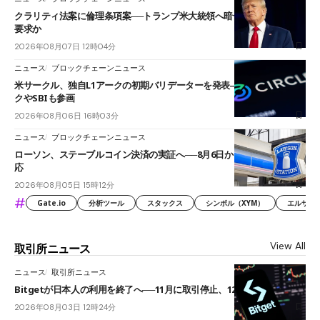
クラリティ法案に倫理条項案──トランプ米大統領へ暗号資産事業の売却
要求か
2026年08月07日 12時04分
ニュース
ブロックチェーンニュース
米サークル、独自L1アークの初期バリデーターを発表――ブラックロッ
クやSBIも参画
2026年08月06日 16時03分
ニュース
ブロックチェーンニュース
ローソン、ステーブルコイン決済の実証へ──8月6日からJPYCやUSDC対
応
2026年08月05日 15時12分
#
Gate.io
分析ツール
スタックス
シンボル（XYM）
エルサル
View All
取引所ニュース
ニュース
取引所ニュース
Bitgetが日本人の利用を終了へ──11月に取引停止、12月末に強制決済
2026年08月03日 12時24分