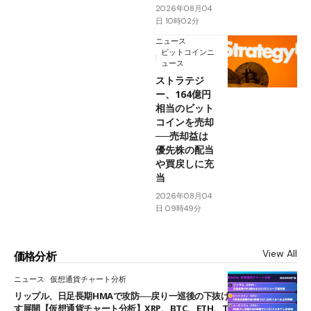
2026年08月04
日 10時02分
ニュース
ビットコインニ
ュース
ストラテジ
ー、164億円
相当のビット
コインを売却
──売却益は
優先株の配当
や買戻しに充
当
2026年08月04
日 09時49分
View All
価格分析
ニュース
仮想通貨チャート分析
リップル、日足長期HMAで攻防──戻り一巡後の下抜けで0.95ドルを試
す展開【仮想通貨チャート分析】XRP、BTC、ETH、TAKE