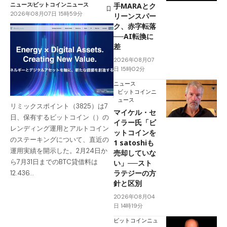
ニュース
ビットコインニュース
手MARAとク
2026年08月07日 15時59分
リーンスパー
ク、赤字転落
──AI転換に
差
2026年08月07
日 15時02分
ニュース
ビットコインニ
ュース
リミックスポイント（3825）は7
マイケル・セ
日、保有するビットコイン（）の
イラー氏「ビ
レンディング運用とアルトコイン
ットコインを
のステーキングについて、直近の
1 satoshiも
運用実績を開示した。2月24日か
売却していな
ら7月31日までのBTC貸借料は
い」──スト
ラテジーの方
12.436…
針と区別
2026年08月04
日 14時19分
ビットコインニュ