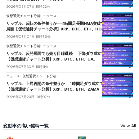
2026年08月07日 18時22分
仮想通貨チャート分析
ニュース
リップル、反転の条件整うか──4時間足長期HMA突破で雲下端を目指す
展開【仮想通貨チャート分析】XRP、BTC、ETH、HOME
2026年08月04日 18時36分
仮想通貨チャート分析
ニュース
リップル、反発局面でも売り目線継続──下降ダウ成立で下値追う展開
【仮想通貨チャート分析】XRP、BTC、ETH、UAI
2026年07月30日 18時11分
ニュース
仮想通貨チャート分析
リップル、上昇再開の条件整うか──1時間足ダウ成立で1.185ドルを狙う
【仮想通貨チャート分析】XRP、BTC、ETH、ZAMA
2026年07月23日 19時07分
変動率の高い銘柄一覧
View All