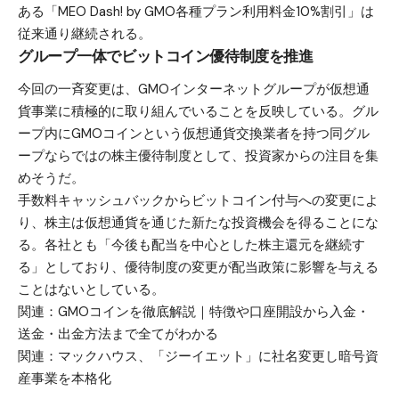
ある「MEO Dash! by GMO各種プラン利用料金10%割引」は
従来通り継続される。
グループ一体でビットコイン優待制度を推進
今回の一斉変更は、GMOインターネットグループが仮想通
貨事業に積極的に取り組んでいることを反映している。グル
ープ内にGMOコインという仮想通貨交換業者を持つ同グル
ープならではの株主優待制度として、投資家からの注目を集
めそうだ。
手数料キャッシュバックからビットコイン付与への変更によ
り、株主は仮想通貨を通じた新たな投資機会を得ることにな
る。各社とも「今後も配当を中心とした株主還元を継続す
る」としており、優待制度の変更が配当政策に影響を与える
ことはないとしている。
関連：
GMOコインを徹底解説｜特徴や口座開設から入金・
送金・出金方法まで全てがわかる
関連：
マックハウス、「ジーイエット」に社名変更し暗号資
産事業を本格化