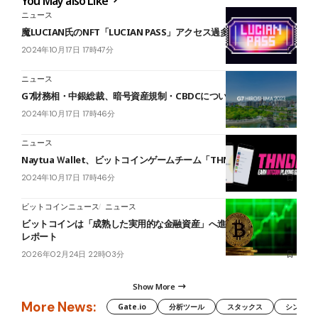
You May also Like
ニュース
魔LUCIAN氏のNFT「LUCIAN PASS」アクセス過多でミント中断
2024年10月17日 17時47分
ニュース
G7財務相・中銀総裁、暗号資産規制・CBDCについて議論
2024年10月17日 17時46分
ニュース
Naytua Ｗallet、ビットコインゲームチーム「THNDR」と連携
2024年10月17日 17時46分
ビットコインニュース
ニュース
ビットコインは「成熟した実用的な金融資産」へ進化＝Xapo Bank
レポート
2026年02月24日 22時03分
Show More
More News:
Gate.io
分析ツール
スタックス
シンボル（