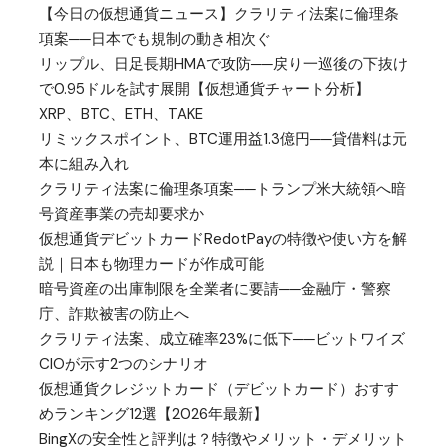
【今日の仮想通貨ニュース】クラリティ法案に倫理条
項案──日本でも規制の動き相次ぐ
リップル、日足長期HMAで攻防──戻り一巡後の下抜け
で0.95ドルを試す展開【仮想通貨チャート分析】
XRP、BTC、ETH、TAKE
リミックスポイント、BTC運用益1.3億円──貸借料は元
本に組み入れ
クラリティ法案に倫理条項案──トランプ米大統領へ暗
号資産事業の売却要求か
仮想通貨デビットカードRedotPayの特徴や使い方を解
説｜日本も物理カードが作成可能
暗号資産の出庫制限を全業者に要請──金融庁・警察
庁、詐欺被害の防止へ
クラリティ法案、成立確率23%に低下──ビットワイズ
CIOが示す2つのシナリオ
仮想通貨クレジットカード（デビットカード）おすす
めランキング12選【2026年最新】
BingXの安全性と評判は？特徴やメリット・デメリット