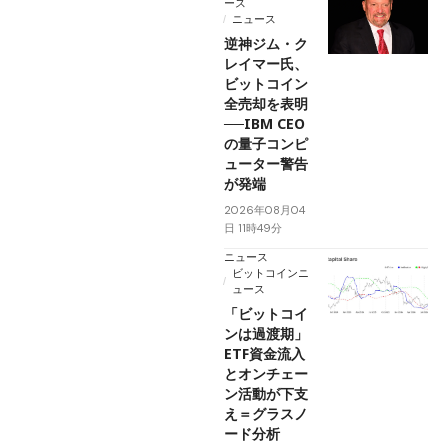
ース
ニュース
逆神ジム・ク
レイマー氏、
ビットコイン
全売却を表明
──IBM CEO
の量子コンピ
ューター警告
が発端
2026年08月04
日 11時49分
ニュース
ビットコインニ
ュース
「ビットコイ
ンは過渡期」
ETF資金流入
とオンチェー
ン活動が下支
え＝グラスノ
ード分析