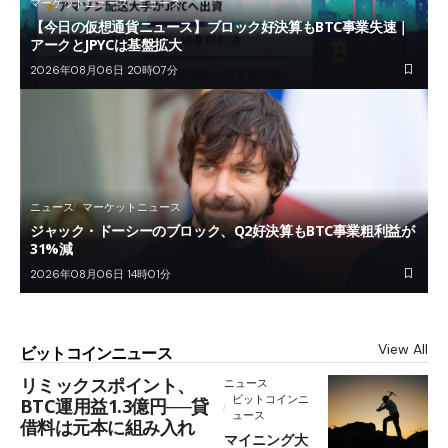
マーケットニュース
ニュース
【今日の仮想通貨ニュース】ブロック好決算もBTC事業失速｜
アークとJPYCは基盤拡大
2026年08月06日 20時07分
ニュース
マーケットニュース
ジャック・ドーシーのブロック、Q2好決算もBTC事業粗利益が
31%減
2026年08月06日 14時01分
View All
ビットコインニュース
リミックスポイント、
ニュース
ビットコインニ
BTC運用益1.3億円──貸
ュース
借料は元本に組み入れ
マイニング大