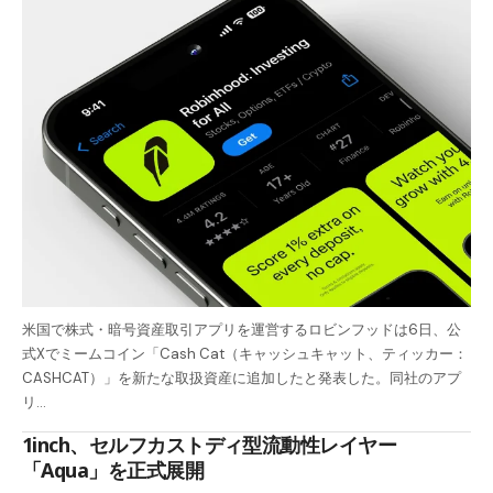
米国で株式・暗号資産取引アプリを運営するロビンフッドは6日、公
式Xでミームコイン「Cash Cat（キャッシュキャット、ティッカー：
CASHCAT）」を新たな取扱資産に追加したと発表した。同社のアプ
リ…
1inch、セルフカストディ型流動性レイヤー
「Aqua」を正式展開