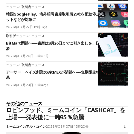
ニュース
取引所ニュース
韓国Google Play、海外暗号資産取引所29社を配信停止──OKXやバイビ
ットなどが対象に
2026年07月27日 12時16分
取引所ニュース
ニュース
BitMart閉鎖へ──資産は8月26日までに引き出しを、日本人利用者も対
象
2026年07月26日 13時03分
ニュース
取引所ニュース
アーサー・ヘイズ創業のBitMEXが閉鎖へ──無期限先物を生んだ11年に
幕
2026年07月23日 19時42分
その他のニュース
ロビンフッド、ミームコイン「CASHCAT」を
上場──発表後に一時35％急騰
ミームコイン
アルトコイン
2026年08月07日 12時20分