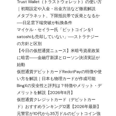
Trust Wallet（トラストウォレット）の使い方
｜初期設定や入金・出金方法など徹底解説
メタプラネット、下限抵抗帯で反発となるか
──日足雲下端突破が転換条件
マイケル・セイラー氏「ビットコインを1
satoshiも売却していない」──ストラテジー
の方針と区別
【今日の仮想通貨ニュース】米暗号資産政策
に暗雲――金融庁新課とローソン決済実証が
始動
仮想通貨デビットカードRedotPayの特徴や使
い方を解説｜日本も物理カードが作成可能
BingXの安全性と評判は？特徴やメリット・デ
メリットを解説【2026年8月】
仮想通貨クレジットカード（デビットカー
ド）おすすめランキング12選【2026年最新】
元警官が10代から35万ドルのビットコイン強