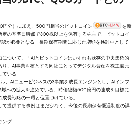
BTC
-1.14%
00円分）に加え、500円相当のビットコイン
を新
所定の基準日時点で300株以上を保有する株主で、ビットコイ
人確認が必要となる。長期保有期間に応じた増額を検討中として
由について、「AIとビットコインはいずれも既存の中央集権的
あり、AI事業を核とする同社にとってデジタル資産を株主還元
している。
ルタル、AIニュービジネスの3事業を成長エンジンとし、AIインフ
領域への拡大を進めている。時価総額500億円の達成を目標に
の成長戦略の一環と位置づけている。
して提供する事例はまだ少なく、今後の長期保有優遇制度の詳
キング