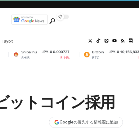
Bybit
JPY-¥ 0.000727
JPY-¥ 10,156,833.37
iba Inu
Bitcoin
IB
BTC
-5.14%
-1.1%
ビットコイン採用
Googleの優先する情報源に追加