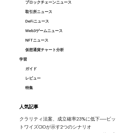
ブロックチェーンニュース
取引所ニュース
DeFiニュース
Web3ゲームニュース
NFTニュース
仮想通貨チャート分析
学習
ガイド
レビュー
特集
人気記事
クラリティ法案、成立確率23%に低下──ビッ
トワイズCIOが示す2つのシナリオ