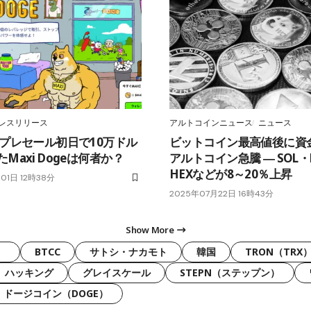
レスリリース
アルトコインニュース
ニュース
 プレセール初日で10万ドル
ビットコイン最高値後に資
Maxi Dogeは何者か？
アルトコイン急騰 ― SOL・
HEXなどが8～20％上昇
01日 12時38分
2025年07月22日 16時43分
Show More
）
BTCC
サトシ・ナカモト
韓国
TRON（TRX
ハッキング
グレイスケール
STEPN（ステップン）
ドージコイン（DOGE）