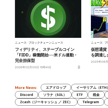
ニュース
ブロックチェーンニュース
ニュース
プ
フィデリティ、ステーブルコイン
仮想通貨
「FIDD」稼働開始──米ドル連動・
を調達した
完全担保型
2025年08月
2026年02月05日 15時41分
More News:
エアドロップ
イーサリアム（ETH
Discord
ソラナ（SOL）
ETF
税金
Zcash（ジーキャッシュ ／ ZEC）
Telegram