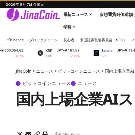
2026年 8月 7日 金曜日
最新ニュース
仮想通貨時価総額
学習
Binance
ブロックチェーン
初心者
米国証券取引委員会（SEC）
JPY-¥ 161.57
JPY-¥ 11,498.99
XRP
Solana
XRP
SOL
-2.75%
-1.94%
JinaCoin
>
ニュース
>
ビットコインニュース
>
国内上場企業A
ビットコインニュース
ニュース
国内上場企業AI
6 Min Read