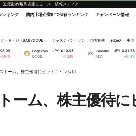
仮想通貨/暗号資産ニュース・情報メディア
ランキング
国内上場企業BTC保有ランキング
キャンペーン情報
ベビードージ（BABYDOGE）
ジャスティン・サン
地方創生
edgeX
中国
JPY-¥ 10.93
JPY-¥ 31.68
Dogecoin
Cardano
Sh
DOGE
ADA
SH
-1.28%
+6.48%
Iストーム、株主優待にビットコイン採用
ストーム、株主優待に