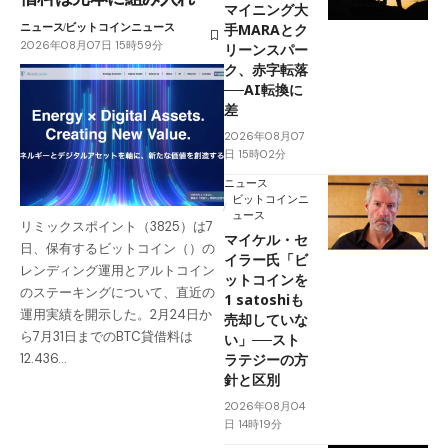
マイニング大
ニュース
ビットコインニュース
手MARAとク
2026年08月07日 15時59分
リーンスパー
ク、赤字転落
──AI転換に
差
2026年08月07
日 15時02分
ニュース
ビットコインニ
ュース
リミックスポイント（3825）は7
マイケル・セ
日、保有するビットコイン（）の
イラー氏「ビ
レンディング運用とアルトコイン
ットコインを
のステーキングについて、直近の
1 satoshiも
運用実績を開示した。2月24日か
売却していな
ら7月31日までのBTC貸借料は
い」──スト
ラテジーの方
12.436…
針と区別
2026年08月04
日 14時19分