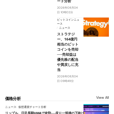
ード分析
2026年08月04
日 10時02分
ビットコインニュ
ース
ニュース
ストラテジ
ー、164億円
相当のビット
コインを売却
──売却益は
優先株の配当
や買戻しに充
当
2026年08月04
日 09時49分
View All
価格分析
ニュース
仮想通貨チャート分析
リップル、日足長期HMAで攻防──戻り一巡後の下抜けで0.95ドルを試