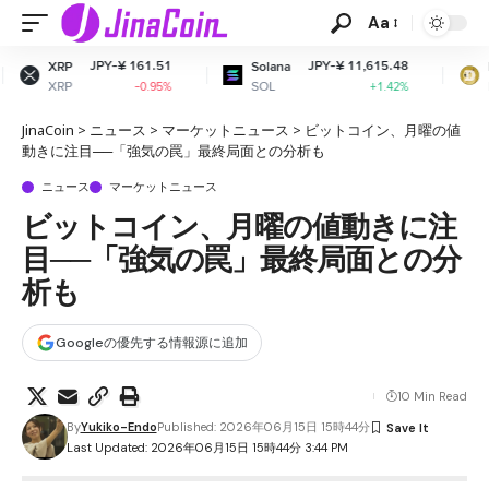
Aa
¥ 161.51
JPY-¥ 11,615.48
JPY-¥ 
Solana
Dogecoin
SOL
DOGE
-0.95%
+1.42%
+
JinaCoin
>
ニュース
>
マーケットニュース
>
ビットコイン、月曜の値
動きに注目──「強気の罠」最終局面との分析も
ニュース
マーケットニュース
ビットコイン、月曜の値動きに注
目──「強気の罠」最終局面との分
析も
Googleの優先する情報源に追加
10 Min Read
By
Yukiko-Endo
Published: 2026年06月15日 15時44分
Last Updated: 2026年06月15日 15時44分 3:44 PM