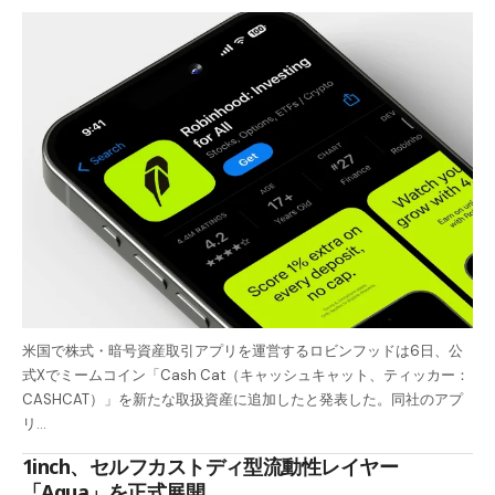
米国で株式・暗号資産取引アプリを運営するロビンフッドは6日、公
式Xでミームコイン「Cash Cat（キャッシュキャット、ティッカー：
CASHCAT）」を新たな取扱資産に追加したと発表した。同社のアプ
リ…
1inch、セルフカストディ型流動性レイヤー
「Aqua」を正式展開