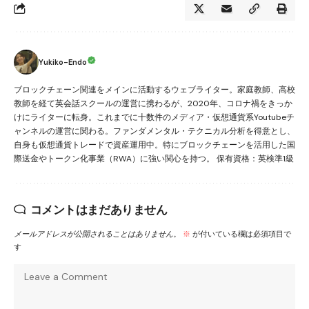
Yukiko-Endo
ブロックチェーン関連をメインに活動するウェブライター。家庭教師、高校
教師を経て英会話スクールの運営に携わるが、2020年、コロナ禍をきっか
けにライターに転身。これまでに十数件のメディア・仮想通貨系Youtubeチ
ャンネルの運営に関わる。ファンダメンタル・テクニカル分析を得意とし、
自身も仮想通貨トレードで資産運用中。特にブロックチェーンを活用した国
際送金やトークン化事業（RWA）に強い関心を持つ。 保有資格：英検準1級
コメントはまだありません
メールアドレスが公開されることはありません。
※
が付いている欄は必須項目で
す