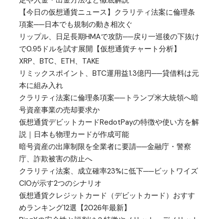
【今日の仮想通貨ニュース】クラリティ法案に倫理条
項案──日本でも規制の動き相次ぐ
リップル、日足長期HMAで攻防──戻り一巡後の下抜け
で0.95ドルを試す展開【仮想通貨チャート分析】
XRP、BTC、ETH、TAKE
リミックスポイント、BTC運用益1.3億円──貸借料は元
本に組み入れ
クラリティ法案に倫理条項案──トランプ米大統領へ暗
号資産事業の売却要求か
仮想通貨デビットカードRedotPayの特徴や使い方を解
説｜日本も物理カードが作成可能
暗号資産の出庫制限を全業者に要請──金融庁・警察
庁、詐欺被害の防止へ
クラリティ法案、成立確率23%に低下──ビットワイズ
CIOが示す2つのシナリオ
仮想通貨クレジットカード（デビットカード）おすす
めランキング12選【2026年最新】