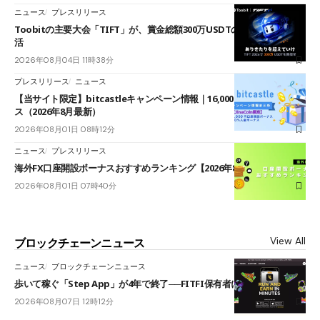
ニュース
プレスリリース
Toobitの主要大会「TIFT」が、賞金総額300万USDTのレースとして復
活
2026年08月04日 11時38分
プレスリリース
ニュース
【当サイト限定】bitcastleキャンペーン情報｜16,000円口座開設ボーナ
ス（2026年8月最新）
2026年08月01日 08時12分
ニュース
プレスリリース
海外FX口座開設ボーナスおすすめランキング【2026年8月最新】
2026年08月01日 07時40分
View All
ブロックチェーンニュース
ニュース
ブロックチェーンニュース
歩いて稼ぐ「Step App」が4年で終了──FITFI保有者に対応呼びかけ
2026年08月07日 12時12分