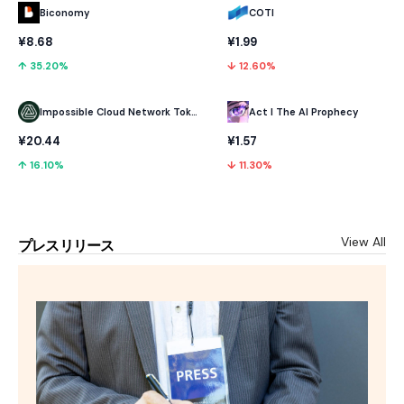
Biconomy
COTI
¥8.68
¥1.99
↑ 35.20%
↓ 12.60%
Impossible Cloud Network Token
Act I The AI Prophecy
¥20.44
¥1.57
↑ 16.10%
↓ 11.30%
View All
プレスリリース