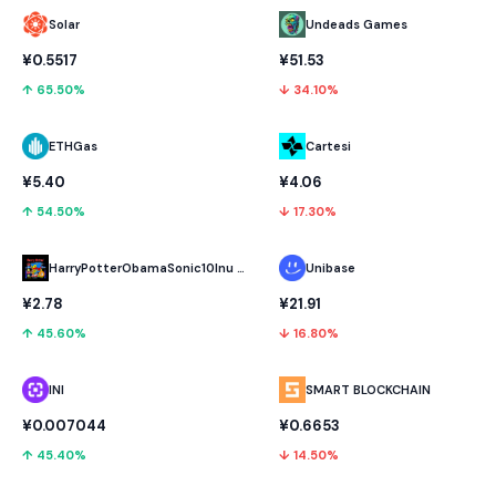
Solar
Undeads Games
¥0.5517
¥51.53
↑ 65.50%
↓ 34.10%
ETHGas
Cartesi
¥5.40
¥4.06
↑ 54.50%
↓ 17.30%
HarryPotterObamaSonic10Inu (ETH)
Unibase
¥2.78
¥21.91
↑ 45.60%
↓ 16.80%
INI
SMART BLOCKCHAIN
¥0.007044
¥0.6653
↑ 45.40%
↓ 14.50%