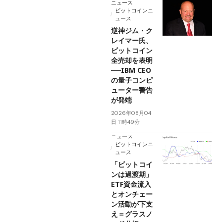
ニュース
ビットコインニ
ュース
逆神ジム・ク
レイマー氏、
ビットコイン
全売却を表明
──IBM CEO
の量子コンピ
ューター警告
が発端
2026年08月04
日 11時49分
ニュース
ビットコインニ
ュース
「ビットコイ
ンは過渡期」
ETF資金流入
とオンチェー
ン活動が下支
え＝グラスノ