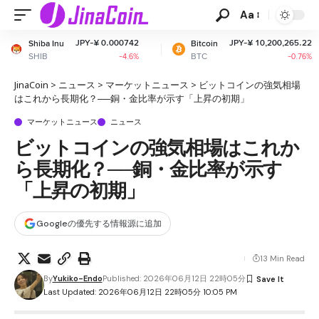
Aa
JPY-¥ 0.000742
JPY-¥ 10,200,265.22
Bitcoin
Ethere
BTC
ETH
-4.6%
-0.76%
JinaCoin
>
ニュース
>
マーケットニュース
>
ビットコインの強気相場
はこれから長期化？──銅・金比率が示す「上昇の初期」
マーケットニュース
ニュース
ビットコインの強気相場はこれか
ら長期化？──銅・金比率が示す
「上昇の初期」
Googleの優先する情報源に追加
13 Min Read
By
Yukiko-Endo
Published: 2026年06月12日 22時05分
Last Updated: 2026年06月12日 22時05分 10:05 PM