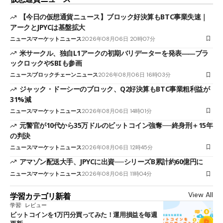
【今日の仮想通貨ニュース】ブロック好決算もBTC事業失速｜
アークとJPYCは基盤拡大
ニュース
マーケットニュース
2026年08月06日 20時07分
米サークル、独自L1アークの初期バリデーターを発表――ブラ
ックロックやSBIも参画
ニュース
ブロックチェーンニュース
2026年08月06日 16時03分
ジャック・ドーシーのブロック、Q2好決算もBTC事業粗利益が
31%減
ニュース
マーケットニュース
2026年08月06日 14時01分
元警官が10代から35万ドルのビットコイン強奪──終身刑＋15年
の判決
ニュース
マーケットニュース
2026年08月06日 12時45分
アマゾン配送大手、JPYCに出資──シリーズB累計約60億円に
ニュース
マーケットニュース
2026年08月06日 11時04分
View All
学習カテゴリ新着
学習
レビュー
ビットコインを1万円分買ってみた！運用損益を毎週