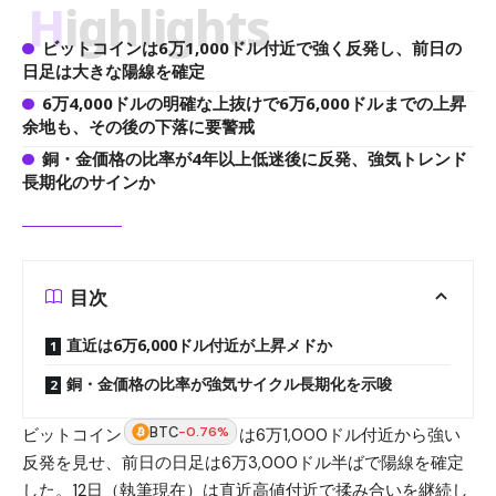
Highlights
ビットコインは6万1,000ドル付近で強く反発し、前日の
日足は大きな陽線を確定
6万4,000ドルの明確な上抜けで6万6,000ドルまでの上昇
余地も、その後の下落に要警戒
銅・金価格の比率が4年以上低迷後に反発、強気トレンド
長期化のサインか
目次
直近は6万6,000ドル付近が上昇メドか
銅・金価格の比率が強気サイクル長期化を示唆
BTC
-0.76%
ビットコイン
は6万1,000ドル付近から強い
反発を見せ、前日の日足は6万3,000ドル半ばで陽線を確定
した。12日（執筆現在）は直近高値付近で揉み合いを継続し