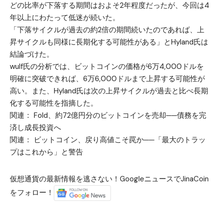
どの比率が下落する期間はおよそ2年程度だったが、今回は4
年以上にわたって低迷が続いた。
「下落サイクルが過去の約2倍の期間続いたのであれば、上
昇サイクルも同様に長期化する可能性がある」とHyland氏は
結論づけた。
wulf氏の分析では、ビットコインの価格が6万4,000ドルを
明確に突破できれば、6万6,000ドルまで上昇する可能性が
高い。また、Hyland氏は次の上昇サイクルが過去と比べ長期
化する可能性を指摘した。
関連：
Fold、約72億円分のビットコインを売却──債務を完
済し成長投資へ
関連：
ビットコイン、戻り高値こそ罠か──「最大のトラッ
プはこれから」と警告
仮想通貨の最新情報を逃さない！GoogleニュースでJinaCoin
をフォロー！