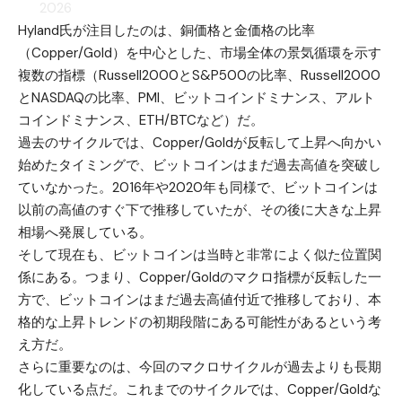
2026
Hyland氏が注目したのは、銅価格と金価格の比率
（Copper/Gold）を中心とした、市場全体の景気循環を示す
複数の指標（Russell2000とS&P500の比率、Russell2000
とNASDAQの比率、PMI、ビットコインドミナンス、アルト
コインドミナンス、ETH/BTCなど）だ。
過去のサイクルでは、Copper/Goldが反転して上昇へ向かい
始めたタイミングで、ビットコインはまだ過去高値を突破し
ていなかった。2016年や2020年も同様で、ビットコインは
以前の高値のすぐ下で推移していたが、その後に大きな上昇
相場へ発展している。
そして現在も、ビットコインは当時と非常によく似た位置関
係にある。つまり、Copper/Goldのマクロ指標が反転した一
方で、ビットコインはまだ過去高値付近で推移しており、本
格的な上昇トレンドの初期段階にある可能性があるという考
え方だ。
さらに重要なのは、今回のマクロサイクルが過去よりも長期
化している点だ。これまでのサイクルでは、Copper/Goldな