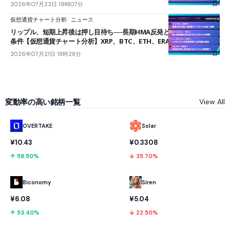
2026年07月23日 19時07分
仮想通貨チャート分析
ニュース
リップル、短期上昇後は押し目待ち──長期HMA反発と雲上抜けが買い
条件【仮想通貨チャート分析】XRP、BTC、ETH、ERA
2026年07月21日 18時28分
変動率の高い銘柄一覧
View All
OVERTAKE
Solar
¥10.43
¥0.3308
↑ 58.50%
↓ 35.70%
Biconomy
Siren
¥6.08
¥5.04
↑ 53.40%
↓ 22.50%