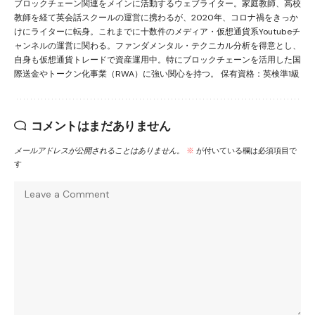
ブロックチェーン関連をメインに活動するウェブライター。家庭教師、高校
教師を経て英会話スクールの運営に携わるが、2020年、コロナ禍をきっか
けにライターに転身。これまでに十数件のメディア・仮想通貨系Youtubeチ
ャンネルの運営に関わる。ファンダメンタル・テクニカル分析を得意とし、
自身も仮想通貨トレードで資産運用中。特にブロックチェーンを活用した国
際送金やトークン化事業（RWA）に強い関心を持つ。 保有資格：英検準1級
コメントはまだありません
メールアドレスが公開されることはありません。
※
が付いている欄は必須項目で
す