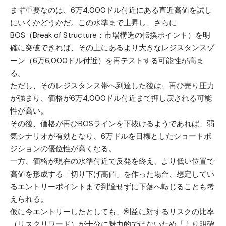
まず重要なのは、6万4,000ドル付近にある直近高値を試し
にいくかどうかだ。この水準まで上昇し、さらに
BOS（Break of Structure：市場構造の転換ポイント）を明
確に突破できれば、その上にあるより大きなレジスタンスゾ
ーン（6万6,000ドル付近）を再テストする可能性が高ま
る。
ただし、そのレジスタンス帯へ到達した後は、再び売り圧力
が強まり、価格が6万4,000ドル付近まで押し戻される可能
性が高い。
その後、価格が再びBOSラインを下抜けるようであれば、弱
気シナリオが有効となり、6万ドルを目標としたショートポ
ジションの優位性が高くなる。
一方、価格が現在の水準付近で反発を終え、より低い位置で
高値を形成する「切り下げ高値」を作った場合、想定してい
るエントリーポイントまで到達せずに下落へ転じることも考
えられる。
仮に今エントリーしたとしても、利益に対するリスクの比率
（リスクリワード）が十分に魅力的ではないため「より明確