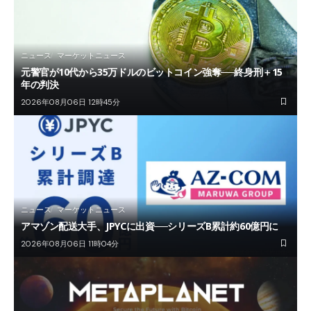
ニュース
マーケットニュース
元警官が10代から35万ドルのビットコイン強奪──終身刑＋15
年の判決
2026年08月06日 12時45分
ニュース
マーケットニュース
アマゾン配送大手、JPYCに出資──シリーズB累計約60億円に
2026年08月06日 11時04分