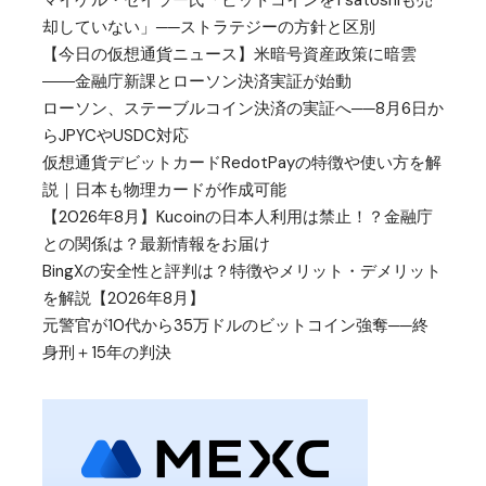
却していない」──ストラテジーの方針と区別
【今日の仮想通貨ニュース】米暗号資産政策に暗雲
――金融庁新課とローソン決済実証が始動
ローソン、ステーブルコイン決済の実証へ──8月6日か
らJPYCやUSDC対応
仮想通貨デビットカードRedotPayの特徴や使い方を解
説｜日本も物理カードが作成可能
【2026年8月】Kucoinの日本人利用は禁止！？金融庁
との関係は？最新情報をお届け
BingXの安全性と評判は？特徴やメリット・デメリット
を解説【2026年8月】
元警官が10代から35万ドルのビットコイン強奪──終
身刑＋15年の判決