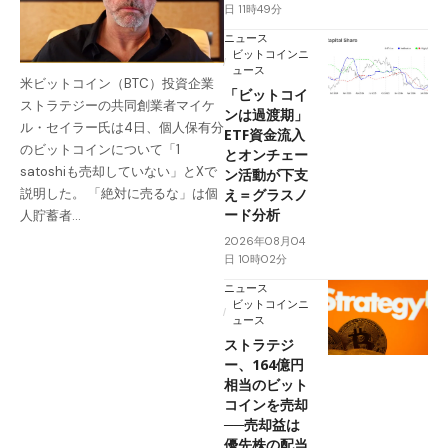
日 11時49分
ニュース
ビットコインニ
ュース
米ビットコイン（BTC）投資企業
「ビットコイ
ストラテジーの共同創業者マイケ
ンは過渡期」
ル・セイラー氏は4日、個人保有分
ETF資金流入
のビットコインについて「1
とオンチェー
satoshiも売却していない」とXで
ン活動が下支
え＝グラスノ
説明した。 「絶対に売るな」は個
ード分析
人貯蓄者…
2026年08月04
日 10時02分
ニュース
ビットコインニ
ュース
ストラテジ
ー、164億円
相当のビット
コインを売却
──売却益は
優先株の配当