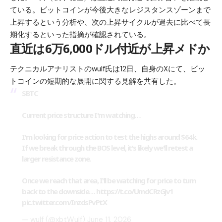
ている。ビットコインが今後大きなレジスタンスゾーンまで
上昇するという分析や、次の上昇サイクルが過去に比べて長
期化するといった指摘が確認されている。
直近は6万6,000ドル付近が上昇メドか
テクニカルアナリストのwulf氏は12日、自身のXにて、ビッ
トコインの短期的な展開に関する見解を共有した。
$BTC
Current price structure I'm watching…
I'm looking for price action to test the highs around $64k.
If we break through the BOS level, it's likely we'll retest a
larger resistance zone.
Once we reach that area, I'll be watching for price to turn
back to the downside…
https://t.co/UmdCRzGjv1
pic.twitter.com/InzdsPvPtX
— wulf (@xbtWulf)
June 11, 2026