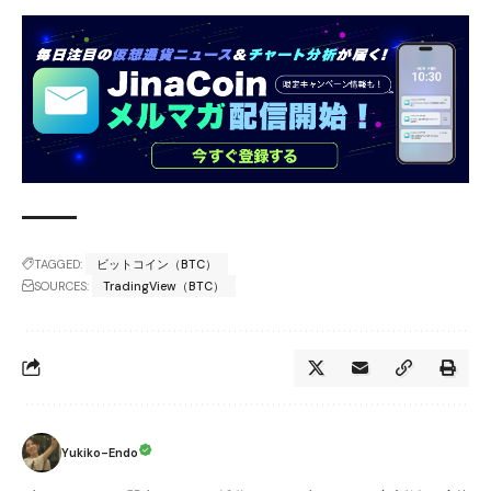
TAGGED:
ビットコイン（BTC）
SOURCES:
TradingView（BTC）
Yukiko-Endo