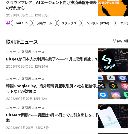
クラウドフレア、AIエージェント向け決済基盤を発表──まずハンドル名
の予約から
2026年08月05日 10時28分
#
Gate.io
分析ツール
スタックス
シンボル（XYM）
エルサル
View All
取引所ニュース
ニュース
取引所ニュース
Bitgetが日本人の利用を終了へ──11月に取引停止、12月末に強制決済
2026年08月03日 12時24分
ニュース
取引所ニュース
韓国Google Play、海外暗号資産取引所29社を配信停止──OKXやバイビ
ットなどが対象に
2026年07月27日 12時16分
ニュース
取引所ニュース
BitMart閉鎖へ──資産は8月26日までに引き出しを、日本人利用者も対
象
2026年07月26日 13時03分