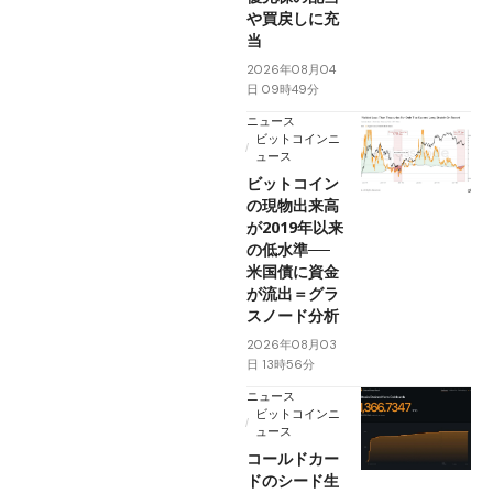
や買戻しに充
当
2026年08月04
日 09時49分
ニュース
ビットコインニ
ュース
ビットコイン
の現物出来高
が2019年以来
の低水準──
米国債に資金
が流出＝グラ
スノード分析
2026年08月03
日 13時56分
ニュース
ビットコインニ
ュース
コールドカー
ドのシード生