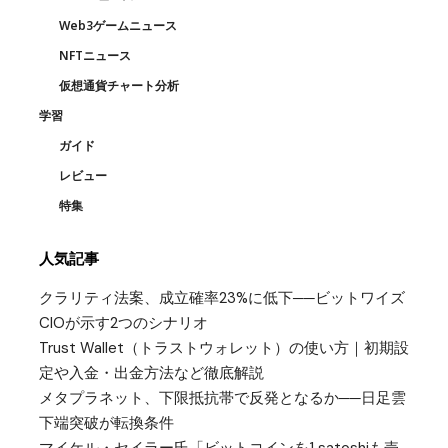
Web3ゲームニュース
NFTニュース
仮想通貨チャート分析
学習
ガイド
レビュー
特集
人気記事
クラリティ法案、成立確率23%に低下──ビットワイズ
CIOが示す2つのシナリオ
Trust Wallet（トラストウォレット）の使い方｜初期設
定や入金・出金方法など徹底解説
メタプラネット、下限抵抗帯で反発となるか──日足雲
下端突破が転換条件
マイケル・セイラー氏「ビットコインを1 satoshiも売