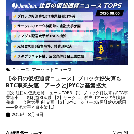
ニュース
,
マーケットニュース
【今日の仮想通貨ニュース】ブロック好決算も
米
BTC事業失速｜アークとJPYCは基盤拡大
発
目次 注目の仮想通貨ニュースTOP5 【1】ブロック好決算もBTC事
目
業縮小――粗利益31％減 【2】サークル、独自L1アークの初期陣
や
発表――金融大手11社参画 【3】JPYC、シリーズB累計約60億円
る
――物流大手と資本業 […]
ブ
2026年 8月 6日
View All
仮想通貨ニュース