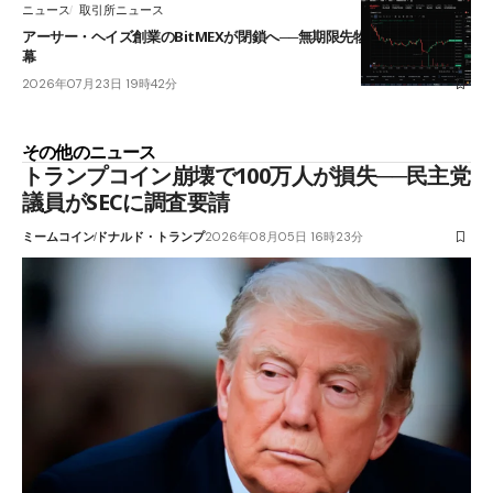
ニュース
取引所ニュース
アーサー・ヘイズ創業のBitMEXが閉鎖へ──無期限先物を生んだ11年に
幕
2026年07月23日 19時42分
その他のニュース
トランプコイン崩壊で100万人が損失──民主党
議員がSECに調査要請
ミームコイン
ドナルド・トランプ
2026年08月05日 16時23分