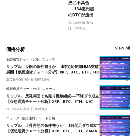
成に不具合
──134億円超
のBTCが流出
2026年08月03
日 13時37分
View All
価格分析
仮想通貨チャート分析
ニュース
リップル、反転の条件整うか──4時間足長期HMA突破で雲下端を目指す
展開【仮想通貨チャート分析】XRP、BTC、ETH、HOME
2026年08月04日 18時36分
仮想通貨チャート分析
ニュース
リップル、反発局面でも売り目線継続──下降ダウ成立で下値追う展開
【仮想通貨チャート分析】XRP、BTC、ETH、UAI
2026年07月30日 18時11分
ニュース
仮想通貨チャート分析
リップル、上昇再開の条件整うか──1時間足ダウ成立で1.185ドルを狙う
【仮想通貨チャート分析】XRP、BTC、ETH、ZAMA