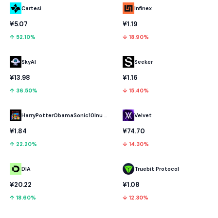
Cartesi
Infinex
¥5.07
¥1.19
↑ 52.10%
↓ 18.90%
SkyAI
Seeker
¥13.98
¥1.16
↑ 36.50%
↓ 15.40%
HarryPotterObamaSonic10Inu (ETH)
Velvet
¥1.84
¥74.70
↑ 22.20%
↓ 14.30%
DIA
Truebit Protocol
¥20.22
¥1.08
↑ 18.60%
↓ 12.30%