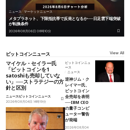
ニュース
マーケットニュース
メタプラネット、下限抵抗帯で反発となるか──日足雲下端突破
が転換条件
2026年08月06日 08時10分
View All
ビットコインニュース
マイケル・セイラー氏
ビットコインニュ
ース
「ビットコインを1
ニュース
satoshiも売却していな
逆神ジム・ク
い」──ストラテジーの方
レイマー氏、
針と区別
ビットコイン
全売却を表明
ニュース
ビットコインニュース
2026年08月04日 14時19分
──IBM CEO
の量子コンピ
ューター警告
が発端
2026年08月04