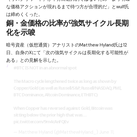
な価格アクションが現れるまで待つ方が合理的だ」とwulf氏
は締めくくった。
銅・金価格の比率が強気サイクル長期
化を示唆
暗号資産（仮想通貨）アナリストのMatthew Hyland氏は12
日、自身のXにて「次の強気サイクルは長期化する可能性が
ある」との見解を示した。
#BTC
IS NOT in an abnormal spot
The Macro cycle lengthened twice as long as shown by
Copper/Gold (as well as Russell/S&P, Russell/NASDAQ, PMI,
BTC Dominance, Altcoin Dominance, ETHBTC)
When Copper has reversed against Gold, Bitcoin was
sitting below the prior high that was…
pic.twitter.com/9m4cAnFQEv
— Matthew Hyland (@MatthewHyland_)
June 11,