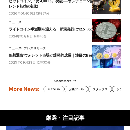
ビットコイン、9万4,000ドル突破──オンチェーン指標が示す上昇ト
レンド転換の初動
2026年01月06日 12時37分
ニュース
ライトコイン半減期を迎える｜新規発行は12.5→6.25に半減
2024年10月17日 17時45分
ニュース
プレスリリース
仮想通貨 ウォレット市場が爆発的成長｜注目のBest Walletとは
2025年09月29日 12時30分
Show More
More News:
Gate.io
分析ツール
スタックス
シンボル（
厳選・注目記事