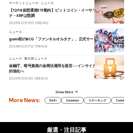
マーケットニュース
ニュース
【12/18 仮想通貨ETF動向】ビットコイン・イーサリアム流出、ソラ
ナ・XRPは堅調
2025年12月19日 15時34分
ニュース
gumi初のBCG「ファンキルオルタナ」、正式サービス開始
2024年10月17日 17時43分
ニュース
取引所ニュース
金融庁、暗号資産の金商法適用を提言──インサイダー規制など包括
的強化へ
2025年12月11日 13時20分
Show More
More News:
DeFi
Zoomex
ステーキング
Coinbase
厳選・注目記事