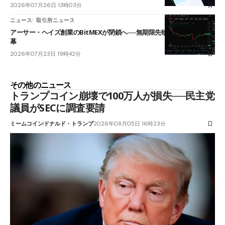
2026年07月26日 13時03分
ニュース
取引所ニュース
アーサー・ヘイズ創業のBitMEXが閉鎖へ──無期限先物を生んだ11年に
幕
2026年07月23日 19時42分
その他のニュース
トランプコイン崩壊で100万人が損失──民主党
議員がSECに調査要請
ミームコイン
ドナルド・トランプ
2026年08月05日 16時23分