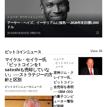
ニュース
マーケットニュース
アーサー・ヘイズ、イーサリアムに強気──2026年末目標5,000
ドル
2026年08月05日 11時07分
View All
ビットコインニュース
マイケル・セイラー氏
ニュース
ビットコインニ
「ビットコインを1
ュース
satoshiも売却していな
逆神ジム・ク
い」──ストラテジーの方
レイマー氏、
針と区別
ビットコイン
全売却を表明
ビットコインニュース
ニュース
2026年08月04日 14時19分
──IBM CEO
の量子コンピ
ューター警告
が発端