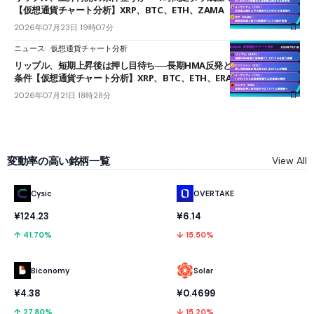
【仮想通貨チャート分析】XRP、BTC、ETH、ZAMA
2026年07月23日 19時07分
ニュース
仮想通貨チャート分析
リップル、短期上昇後は押し目待ち──長期HMA反発と雲上抜けが買い
条件【仮想通貨チャート分析】XRP、BTC、ETH、ERA
2026年07月21日 18時28分
変動率の高い銘柄一覧
View All
Cysic
OVERTAKE
¥124.23
¥6.14
↑ 41.70%
↓ 15.50%
Biconomy
Solar
¥4.38
¥0.4699
↑ 27.80%
↓ 15.20%