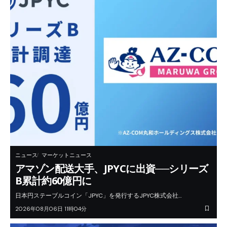
ニュース
マーケットニュース
アマゾン配送大手、JPYCに出資──シリーズ
B累計約60億円に
日本円ステーブルコイン「JPYC」を発行するJPYC株式会社…
2026年08月06日 11時04分