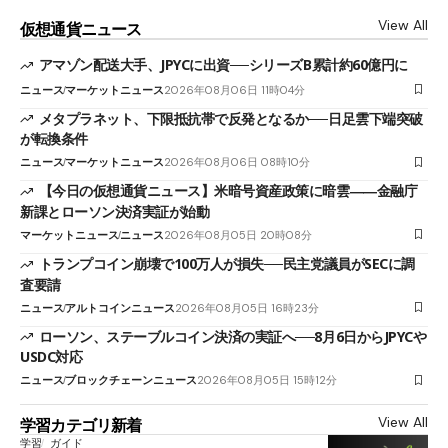
View All
仮想通貨ニュース
アマゾン配送大手、JPYCに出資──シリーズB累計約60億円に
ニュース
マーケットニュース
2026年08月06日 11時04分
メタプラネット、下限抵抗帯で反発となるか──日足雲下端突破
が転換条件
ニュース
マーケットニュース
2026年08月06日 08時10分
【今日の仮想通貨ニュース】米暗号資産政策に暗雲――金融庁
新課とローソン決済実証が始動
マーケットニュース
ニュース
2026年08月05日 20時08分
トランプコイン崩壊で100万人が損失──民主党議員がSECに調
査要請
ニュース
アルトコインニュース
2026年08月05日 16時23分
ローソン、ステーブルコイン決済の実証へ──8月6日からJPYCや
USDC対応
ニュース
ブロックチェーンニュース
2026年08月05日 15時12分
View All
学習カテゴリ新着
学習
ガイド