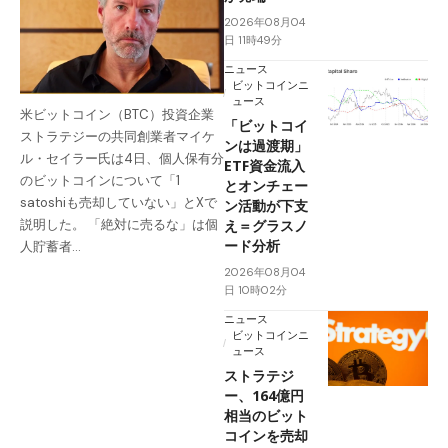
2026年08月04
日 11時49分
ニュース
ビットコインニ
ュース
米ビットコイン（BTC）投資企業
「ビットコイ
ストラテジーの共同創業者マイケ
ンは過渡期」
ル・セイラー氏は4日、個人保有分
ETF資金流入
のビットコインについて「1
とオンチェー
satoshiも売却していない」とXで
ン活動が下支
え＝グラスノ
説明した。 「絶対に売るな」は個
ード分析
人貯蓄者…
2026年08月04
日 10時02分
ニュース
ビットコインニ
ュース
ストラテジ
ー、164億円
相当のビット
コインを売却