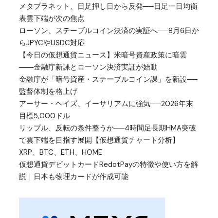
メタプラネット、日足押し目から反発──日足一目均衡
表雲下端が次の焦点
ローソン、ステーブルコイン決済の実証へ──8月6日か
らJPYCやUSDC対応
【今日の仮想通貨ニュース】米暗号資産政策に暗雲
――金融庁新課とローソン決済実証が始動
金融庁が「暗号資産・ステーブルコイン課」を新設──
監督体制を格上げ
アーサー・ヘイズ、イーサリアムに強気──2026年末
目標5,000ドル
リップル、反転の条件整うか──4時間足長期HMA突破
で雲下端を目指す展開【仮想通貨チャート分析】
XRP、BTC、ETH、HOME
仮想通貨デビットカードRedotPayの特徴や使い方を解
説｜日本も物理カードが作成可能