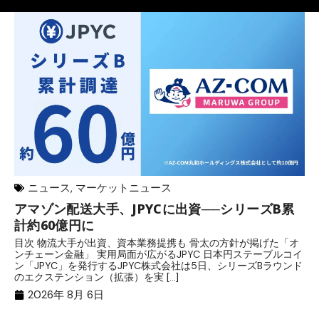
ニュース
,
マーケットニュース
アマゾン配送大手、JPYCに出資──シリーズB累
メ
計約60億円に
日
目次 物流大手が出資、資本業務提携も 骨太の方針が掲げた「オ
メ
ンチェーン金融」 実用局面が広がるJPYC 日本円ステーブルコイ
（
ン「JPYC」を発行するJPYC株式会社は5日、シリーズBラウンド
日
のエクステンション（拡張）を実 […]
2
2026年 8月 6日