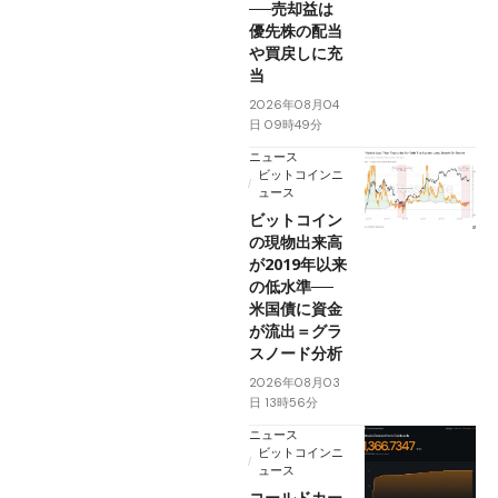
──売却益は
優先株の配当
や買戻しに充
当
2026年08月04
日 09時49分
ニュース
ビットコインニ
ュース
ビットコイン
の現物出来高
が2019年以来
の低水準──
米国債に資金
が流出＝グラ
スノード分析
2026年08月03
日 13時56分
ニュース
ビットコインニ
ュース
コールドカー