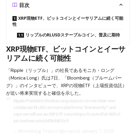
目次
XRP現物ETF、ビットコインとイーサリアムに続く可能
性
リップルのRLUSDステーブルコイン、普及に期待
XRP現物ETF、ビットコインとイーサ
リアムに続く可能性
「Ripple（リップル）」の社長であるモニカ・ロング
（Monica Long）氏は7日、「Bloomberg（ブルームバー
グ）」のインタビューで、
XRP
の現物ETF（上場投資信託）
が近い将来実現すると確信を示した。
Ripple President Monica Long expects to see their new
stablecoin RLUSD on more platforms "imminently" and
says we will see an XRP ETF soon
https://t.co/e4TuV4XPv3
pic.twitter.com/LhfIMNDDs9
— Bloomberg Crypto (@crypto)
January 7, 2025