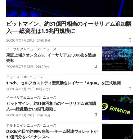
ビットマイン、約31億円相当のイーサリアム追加購
入──総資産は1.9兆円規模に
2026年07月28日 12時06分
イーサリアムニュース
ニュース
東証上場クオンタムS、イーサリアム1,000枚を追加
売却
2026年07月31日 12時29分
ニュース
DeFiニュース
1inch、セルフカストディ型流動性レイヤー「Aqua」を正式展開
2026年07月29日 15時22分
イーサリアムニュース
ニュース
ビットマイン、約31億円相当のイーサリアム追加購
入──総資産は1.9兆円規模に
2026年07月28日 12時06分
アルトコインニュース
ニュース
DEXEが1日で約90%急落──チーム関連ウォレットが
10億円分をバイナンスへ