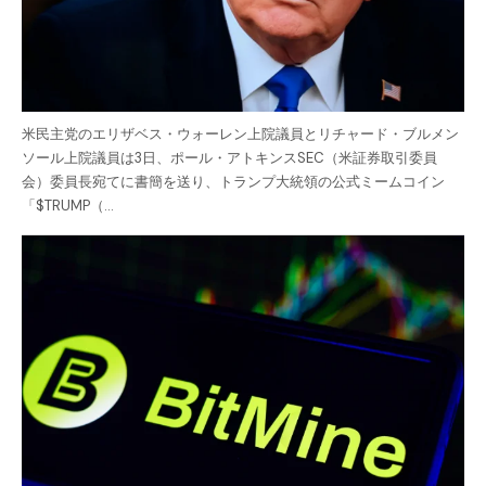
米民主党のエリザベス・ウォーレン上院議員とリチャード・ブルメン
ソール上院議員は3日、ポール・アトキンスSEC（米証券取引委員
会）委員長宛てに書簡を送り、トランプ大統領の公式ミームコイン
「$TRUMP（…