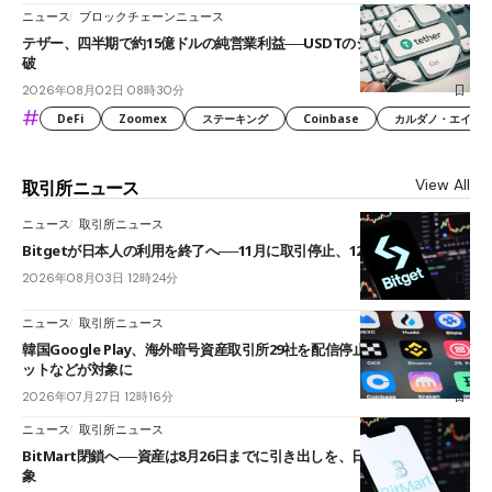
ニュース
ブロックチェーンニュース
テザー、四半期で約15億ドルの純営業利益──USDTのシェアは60%を突
破
2026年08月02日 08時30分
#
DeFi
Zoomex
ステーキング
Coinbase
カルダノ・エイダ（Ca
View All
取引所ニュース
ニュース
取引所ニュース
Bitgetが日本人の利用を終了へ──11月に取引停止、12月末に強制決済
2026年08月03日 12時24分
ニュース
取引所ニュース
韓国Google Play、海外暗号資産取引所29社を配信停止──OKXやバイビ
ットなどが対象に
2026年07月27日 12時16分
ニュース
取引所ニュース
BitMart閉鎖へ──資産は8月26日までに引き出しを、日本人利用者も対
象