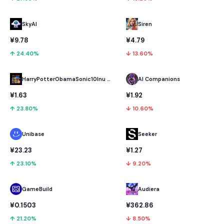
SkyAI
Siren
¥9.78
¥4.79
↑ 24.40%
↓ 13.60%
HarryPotterObamaSonic10Inu (ETH)
AI Companions
¥1.63
¥1.92
↑ 23.80%
↓ 10.60%
Unibase
Seeker
¥23.23
¥1.27
↑ 23.10%
↓ 9.20%
GameBuild
Audiera
¥0.1503
¥362.86
↑ 21.20%
↓ 8.50%