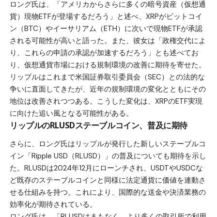
ロング氏は、「アメリカからさらに多くの暗号資産（仮想通
貨）現物ETFが登場するだろう」と述べ、XRPが
ビットコイ
ン（BTC）
や
イーサリアム（ETH）
に次いで現物ETFが承認
される可能性が高いと語った。また、彼女は「政権交代によ
り、これらの申請の承認が加速するだろう」とも述べてお
り、仮想通貨市場における規制環境の改善に期待を寄せた。
リップルはこれまで米国証券取引委員会（SEC）との法的な
争いに直面してきたが、近年の規制環境の変化とともにその
地位は改善されつつある。こうした変化は、XRPのETF実現
に向けた追い風となる可能性がある。
リップルのRLUSDステーブルコイン、普及に期待
さらに、ロング氏はリップルが発行した新しいステーブルコ
イン「Ripple USD（RLUSD）」の普及についても期待を示し
た。RLUSDは2024年12月にローンチされ、USDTやUSDCな
ど既存のステーブルコインと同様に法定通貨に価値を連動さ
せる仕組みを持つ。これにより、国際的な送金や決済業務の
効率化が期待されている。
ロング氏は、「RLUSDはまもなく、より多くの取引所で利用