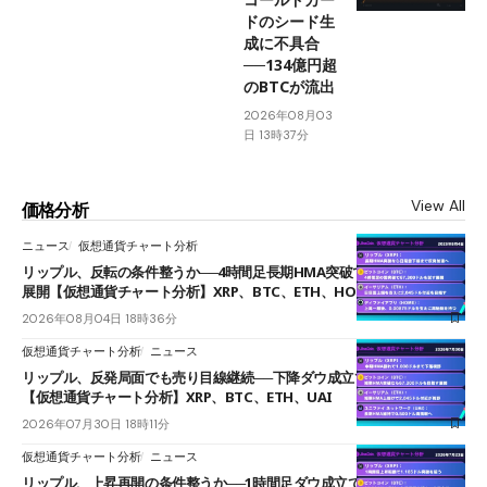
ドのシード生
成に不具合
──134億円超
のBTCが流出
2026年08月03
日 13時37分
View All
価格分析
ニュース
仮想通貨チャート分析
リップル、反転の条件整うか──4時間足長期HMA突破で雲下端を目指す
展開【仮想通貨チャート分析】XRP、BTC、ETH、HOME
2026年08月04日 18時36分
仮想通貨チャート分析
ニュース
リップル、反発局面でも売り目線継続──下降ダウ成立で下値追う展開
【仮想通貨チャート分析】XRP、BTC、ETH、UAI
2026年07月30日 18時11分
仮想通貨チャート分析
ニュース
リップル、上昇再開の条件整うか──1時間足ダウ成立で1.185ドルを狙う