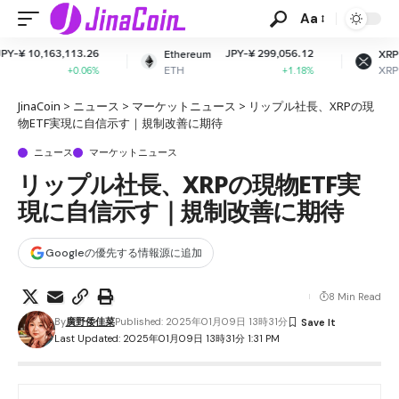
Aa
26
JPY-¥ 299,056.12
JPY-¥ 164.83
Ethereum
XRP
ETH
XRP
6%
+1.18%
-2.66%
JinaCoin
>
ニュース
>
マーケットニュース
>
リップル社長、XRPの現
物ETF実現に自信示す｜規制改善に期待
ニュース
マーケットニュース
リップル社長、XRPの現物ETF実
現に自信示す｜規制改善に期待
Googleの優先する情報源に追加
8 Min Read
By
廣野倭佳菜
Published: 2025年01月09日 13時31分
Last Updated: 2025年01月09日 13時31分 1:31 PM