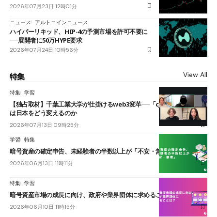
2026年07月23日 12時01分
ニュース
アルトコインニュース
ハイパーリキッド、HIP-4の予測市場を許可不要に
──展開者に50万HYPE要求
2026年07月24日 10時56分
View All
特集
特集
学習
【独占取材】千葉工業大学が仕掛けるweb3変革──「cJPY」とAIの融合
は日本をどう変えるのか
2026年07月13日 09時25分
学習
特集
暗号資産の確定申告、未経験者の半数以上が「不安・無理」
2026年06月13日 11時11分
特集
学習
暗号資産市場の成長に向け、政府や業界団体に求めることは？
2026年06月10日 11時15分