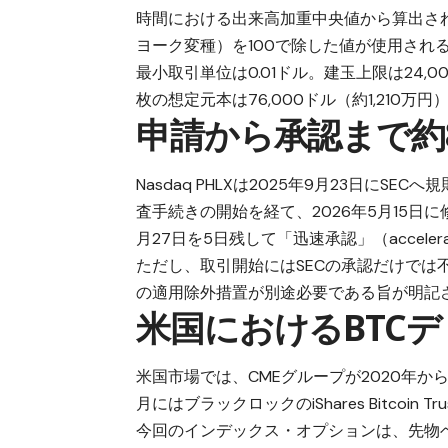
時間における出来高加重中央値から算出される
ヨーク変種）を100で除した値が使用され
最小取引単位は0.01ドル。建玉上限は24,0
枚の想定元本は76,000ドル（約1,210万
申請から承認まで約
Nasdaq PHLXは2025年9月23日に
査手続きの開始を経て、2026年5月15日に修正
月27日を5日残して「迅速承認」（accelera
ただし、取引開始にはSECの承認だけでは不
の適用除外措置が別途必要である旨が明記
米国におけるBTC
米国市場では、CMEグループが2020年か
月にはブラックロックのiShares Bitcoin
今回のインデックス・オプションは、先物ベ