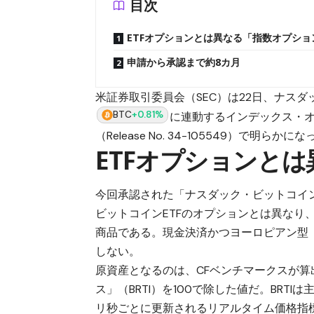
目次
ETFオプションとは異なる「指数オプショ
申請から承認まで約8カ月
米証券取引委員会（SEC）は22日、ナスダック
BTC
+0.81%
に連動するインデックス・オ
（Release No. 34-105549）で明らかに
ETFオプションと
今回承認された「ナスダック・ビットコイン
ビットコインETFのオプションとは異なり
商品である。現金決済かつヨーロピアン型
しない。
原資産となるのは、CFベンチマークスが算
ス」（BRTI）を100で除した値だ。BRT
リ秒ごとに更新されるリアルタイム価格指標