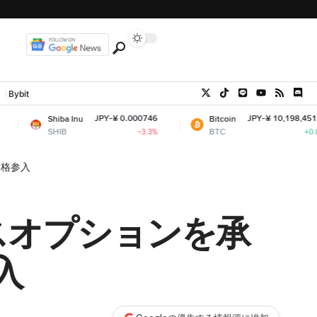
Bybit
JPY-¥ 0.000746
JPY-¥ 10,198,451.47
ba Inu
Bitcoin
IB
BTC
-3.3%
+0.82%
本格参入
スオプションを承
入