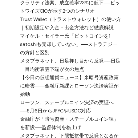
クラリティ法案、成立確率23%に低下──ビッ
トワイズCIOが示す2つのシナリオ
Trust Wallet（トラストウォレット）の使い方
｜初期設定や入金・出金方法など徹底解説
マイケル・セイラー氏「ビットコインを1
satoshiも売却していない」──ストラテジー
の方針と区別
メタプラネット、日足押し目から反発──日足
一目均衡表雲下端が次の焦点
【今日の仮想通貨ニュース】米暗号資産政策
に暗雲――金融庁新課とローソン決済実証が
始動
ローソン、ステーブルコイン決済の実証へ
──8月6日からJPYCやUSDC対応
金融庁が「暗号資産・ステーブルコイン課」
を新設──監督体制を格上げ
メタプラネット、下限抵抗帯で反発となるか