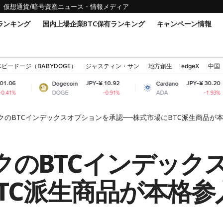
仮想通貨/暗号資産ニュース・情報メディア
ランキング
国内上場企業BTC保有ランキング
キャンペーン情報
ベビードージ（BABYDOGE）
ジャスティン・サン
地方創生
edgeX
中国
JPY-¥ 10.92
JPY-¥ 30.20
Dogecoin
Cardano
Shi
DOGE
ADA
SH
-0.91%
-1.93%
ックのBTCインデックスオプションを承認──株式市場にBTC派生商品が
ックのBTCインデック
TC派生商品が本格参