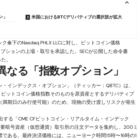
ン」
米国におけるBTCデリバティブの選択肢が拡大
傘下のNasdaq PHLX LLCに対し、ビットコイン価格
プションの上場・取引を承認した。SECが公開した命令書
なった。
は異なる「指数オプション」
・インデックス・オプション」（ティッカー：QBTC）は、
、ビットコイン価格指数そのものを原資産とするデリバティブ
（満期日のみ行使可能）のため、現物の受け渡しリスクが発生
出する「CME CFビットコイン・リアルタイム・インデック
Iは主要暗号資産（仮想通貨）取引所の注文データを集約し、200
である。最終決済価格には、ニューヨーク時間15時〜16時の1