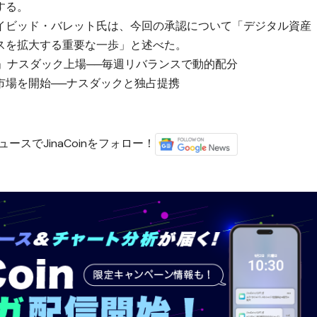
する。
イビッド・バレット氏は、今回の承認について「デジタル資産
スを拡大する重要な一歩」と述べた。
BESO」ナスダック上場──毎週リバランスで動的配分
市場を開始──ナスダックと独占提携
）
ースでJinaCoinをフォロー！