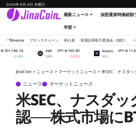
2026年 8月 6日 木曜日
最新ニュース
仮想通貨時価総額
学習
Binance
ブロックチェーン
初心者
米国証券取引委員会（SEC）
JPY-¥ 165.80
JPY-¥ 11,601.06
XRP
Solana
XRP
SOL
-0.97%
-0.41%
JinaCoin
>
ニュース
>
マーケットニュース
>
米SEC、ナスダ
ニュース
マーケットニュース
米SEC、ナスダ
認──株式市場にB