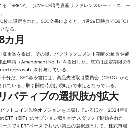
「BRRNY」（CME CF暗号資産リファレンスレート・ニュー
る。
00枚に設定された。SEC文書によると、4月29日時点でQBTC1
円）となる。
8カ月
SECへ規則変更案を提出。その後、パブリックコメント期間の延長や審
申請（Amendment No. 1）を提出した。SECは法定期限の5
ted approval）を付与している。
十分だ。SEC命令書には、商品先物取引委員会（CFTC）から
されている。取引開始時期は現時点で未定となっている。
デリバティブの選択肢が拡大
らビットコイン先物オプションを上場しているほか、2024年11
 Trust ETF（IBIT）のオプション取引がナスダックで開始された。
ースでもETFベースでもない第三の選択肢として、株式市場