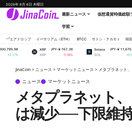
2026年 8月 6日 木曜日
最新ニュース
仮想通貨時価総額
学習
エアドロップ
イーサリアム（ETH）
BTCC
サトシ・ナカモト
韓
JPY-¥ 167.38
JPY-¥ 11,675.57
XRP
Solana
XRP
SOL
-0.96%
+0.58%
JinaCoin
>
ニュース
>
マーケットニュース
>
メタプラネット、
ニュース
マーケットニュース
メタプラネット、
は減少──下限維