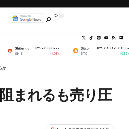
JPY-¥ 0.000777
JPY-¥ 10,179,013.67
a Inu
Bitcoin
B
BTC
-1.03%
+0.89%
なるか
昇阻まれるも売り圧