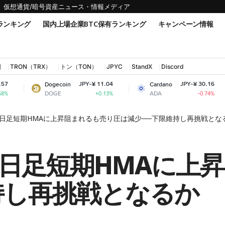
仮想通貨/暗号資産ニュース・情報メディア
ランキング
国内上場企業BTC保有ランキング
キャンペーン情報
国
TRON（TRX）
トン（TON）
JPYC
StandX
Discord
JPY-¥ 11.04
JPY-¥ 30.16
Dogecoin
Cardano
Shib
DOGE
ADA
SHI
+0.13%
-0.74%
日足短期HMAに上昇阻まれるも売り圧は減少──下限維持し再挑戦と
日足短期HMAに上
持し再挑戦となるか