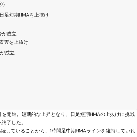
Ⓐ）
日足短期HMAを上抜け
論が成立
衡表雲を上抜け
論が成立
引を開始。短期的な上昇となり、日足短期HMAの上抜けに挑戦
を終了した。
続していることから、1時間足中期HMAラインを維持していれ