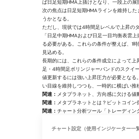
ば日足短期HMA上抜けとなり、一段上の展
次の焦点は日足短期HMAラインを維持した
うかとなる。
ただし、現状では4時間足レベルで上昇の
「日足中期HMAおよび日足一目均衡表雲
る必要がある。これらの条件が整えば、1時
見込める。
長期的には、これらの条件成立によって上昇
足・4時間足ボリンジャーバンドのスクイ
値更新するには強い上昇圧力が必要となる
い目線を維持しつつも、一時的に横ばい推
関連：
メタプラネット、方向感に欠ける値
関連：
メタプラネットとは？ビットコイン
関連：
チャート分析ツール「トレーディン
チャート設定（使用インジケーター一