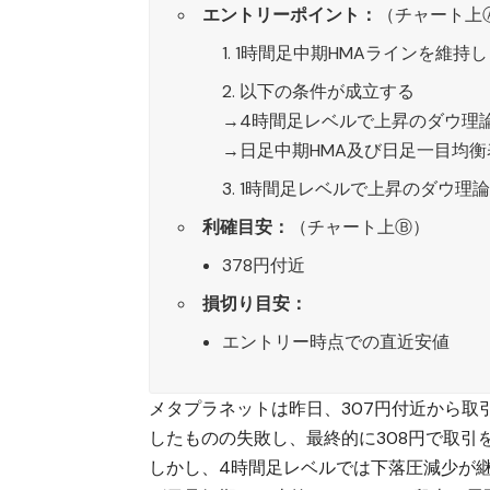
エントリーポイント：
（チャート上
1時間足中期HMAラインを維持し
以下の条件が成立する
→4時間足レベルで上昇のダウ理
→日足中期HMA及び日足一目均
1時間足レベルで上昇のダウ理
利確目安：
（チャート上Ⓑ）
378円付近
損切り目安：
エントリー時点での直近安値
メタプラネット
は昨日、307円付近から取
したものの失敗し、最終的に308円で取引
しかし、4時間足レベルでは下落圧減少が継