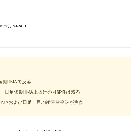
時15分
期HMAで反落
ば、日足短期HMA上抜けの可能性は残る
HMAおよび日足一目均衡表雲突破が焦点