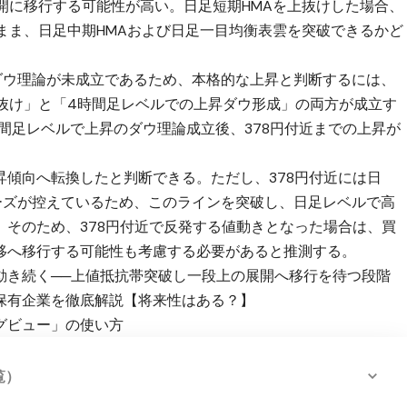
開に移行する可能性が高い。日足短期HMAを上抜けした場合、
まま、日足中期HMAおよび日足一目均衡表雲を突破できるかど
ダウ理論が未成立であるため、本格的な上昇と判断するには、
上抜け」と「4時間足レベルでの上昇ダウ形成」の両方が成立す
間足レベルで上昇のダウ理論成立後、378円付近までの上昇が
傾向へ転換したと判断できる。ただし、378円付近には日
ーズが控えているため、このラインを突破し、日足レベルで高
。そのため、378円付近で反発する値動きとなった場合は、買
移へ移行する可能性も考慮する必要があると推測する。
動き続く──上値抵抗帯突破し一段上の展開へ移行を待つ段階
保有企業を徹底解説【将来性はある？】
グビュー」の使い方
覧）