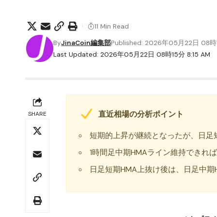
11 Min Read
By
JinaCoin編集部
Published: 2026年05月22日 08
Last Updated: 2026年05月22日 08時15分 8:15 AM
直近相場の分析ポイント
SHARE
短期的上昇が継続となったが、日足短
1時間足中期HMAライン維持できれ
日足短期HMA上抜け後は、日足中期