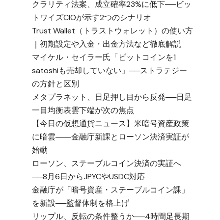
クラリティ法案、成立確率23%に低下──ビッ
トワイズCIOが示す2つのシナリオ
Trust Wallet（トラストウォレット）の使い方
｜初期設定や入金・出金方法など徹底解説
マイケル・セイラー氏「ビットコインを1
satoshiも売却していない」──ストラテジー
の方針と区別
メタプラネット、日足押し目から反発──日足
一目均衡表雲下端が次の焦点
【今日の仮想通貨ニュース】米暗号資産政策
に暗雲――金融庁新課とローソン決済実証が
始動
ローソン、ステーブルコイン決済の実証へ
──8月6日からJPYCやUSDC対応
金融庁が「暗号資産・ステーブルコイン課」
を新設──監督体制を格上げ
リップル、反転の条件整うか──4時間足長期