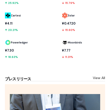
↑ 25.92%
↓ 15.79%
Cartesi
Solar
¥4.11
¥0.4720
↑ 20.21%
↓ 15.60%
Powerledger
Moonbirds
¥7.30
¥7.77
↑ 18.63%
↓ 11.31%
View All
プレスリリース