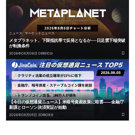
ニュース
マーケットニュース
メタプラネット、下限抵抗帯で反発となるか──日足雲下端突破
が転換条件
2026年08月06日 08時10分
ニュース
マーケットニュース
【今日の仮想通貨ニュース】米暗号資産政策に暗雲――金融庁
新課とローソン決済実証が始動
2026年08月05日 20時08分