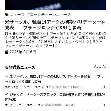
ニュース
,
ブロックチェーンニュース
米サークル、独自L1アークの初期バリデーターを
ジ
発表――ブラックロックやSBIも参画
B
目次 11の企業・機関がネットワーク運営に参加 公開初日からDeFi
目
や決済サービスが稼働予定 ステーブルコイン「USDC」を手がけ
だ
る米サークルは5日、9月16日にメインネット公開を控える独自
大
ブロックチェーン「Arc（アー […]
半
2026年 8月 6日
View All
仮想通貨ニュース
米サークル、独自L1アークの初期バリデーターを発表――ブラ
ックロックやSBIも参画
ブロックチェーンニュース
ニュース
2026年08月06日 16時03分
ジャック・ドーシーのブロック、Q2好決算もBTC事業粗利益が
31%減
マーケットニュース
ニュース
2026年08月06日 14時01分