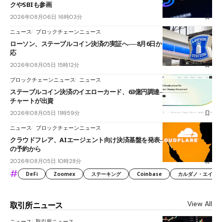
クやSBIも参画
2026年08月06日 16時03分
ニュース
ブロックチェーンニュース
ローソン、ステーブルコイン決済の実証へ──8月6日からJPYCやUSDC対
応
2026年08月05日 15時12分
ブロックチェーンニュース
ニュース
ステーブルコイン決済のイエローカード、63億円調達──ソニーやスタン
チャートが出資
2026年08月05日 11時59分
ニュース
ブロックチェーンニュース
クラウドフレア、AIエージェント向け決済基盤を発表──まずハンドル名
の予約から
2026年08月05日 10時28分
#
DeFi
Zoomex
ステーキング
Coinbase
カルダノ・エイダ（Ca
View All
取引所ニュース
ニュース
取引所ニュース