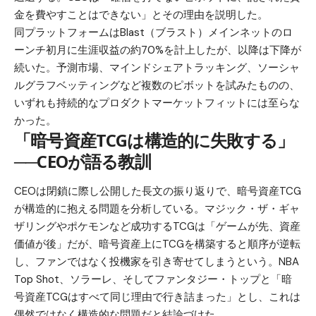
金を費やすことはできない」とその理由を説明した。
同プラットフォームはBlast（ブラスト）メインネットのロ
ーンチ初月に生涯収益の約70%を計上したが、以降は下降が
続いた。予測市場、マインドシェアトラッキング、ソーシャ
ルグラフベッティングなど複数のピボットを試みたものの、
いずれも持続的なプロダクトマーケットフィットには至らな
かった。
「暗号資産TCGは構造的に失敗する」
──CEOが語る教訓
CEOは閉鎖に際し公開した長文の振り返りで、暗号資産TCG
が構造的に抱える問題を分析している。マジック・ザ・ギャ
ザリングやポケモンなど成功するTCGは「ゲームが先、資産
価値が後」だが、暗号資産上にTCGを構築すると順序が逆転
し、ファンではなく投機家を引き寄せてしまうという。NBA
Top Shot、ソラーレ、そしてファンタジー・トップと「暗
号資産TCGはすべて同じ理由で行き詰まった」とし、これは
偶然ではなく構造的な問題だと結論づけた。