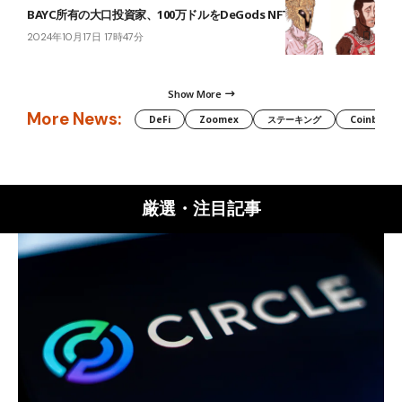
BAYC所有の大口投資家、100万ドルをDeGods NFTに投入
2024年10月17日 17時47分
Show More
More News:
DeFi
Zoomex
ステーキング
Coinbase
厳選・注目記事