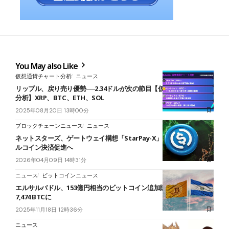
You May also Like
仮想通貨チャート分析
ニュース
リップル、戻り売り優勢──2.34ドルが次の節目【仮想通貨チャート
分析】XRP、BTC、ETH、SOL
2025年08月20日 13時00分
ブロックチェーンニュース
ニュース
ネットスターズ、ゲートウェイ構想「StarPay-X」発表──ステーブ
ルコイン決済促進へ
2026年04月09日 14時31分
ニュース
ビットコインニュース
エルサルバドル、153億円相当のビットコイン追加購入──保有量
7,474 BTCに
2025年11月18日 12時36分
ニュース