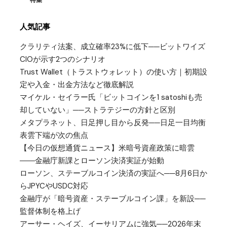
人気記事
クラリティ法案、成立確率23%に低下──ビットワイズ
CIOが示す2つのシナリオ
Trust Wallet（トラストウォレット）の使い方｜初期設
定や入金・出金方法など徹底解説
マイケル・セイラー氏「ビットコインを1 satoshiも売
却していない」──ストラテジーの方針と区別
メタプラネット、日足押し目から反発──日足一目均衡
表雲下端が次の焦点
【今日の仮想通貨ニュース】米暗号資産政策に暗雲
――金融庁新課とローソン決済実証が始動
ローソン、ステーブルコイン決済の実証へ──8月6日か
らJPYCやUSDC対応
金融庁が「暗号資産・ステーブルコイン課」を新設──
監督体制を格上げ
アーサー・ヘイズ、イーサリアムに強気──2026年末