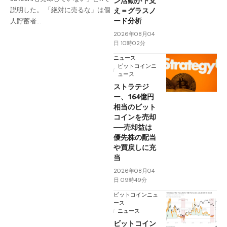
ン活動が下支
え＝グラスノ
説明した。 「絶対に売るな」は個
ード分析
人貯蓄者…
2026年08月04
日 10時02分
ニュース
ビットコインニ
ュース
ストラテジ
ー、164億円
相当のビット
コインを売却
──売却益は
優先株の配当
や買戻しに充
当
2026年08月04
日 09時49分
ビットコインニュ
ース
ニュース
ビットコイン