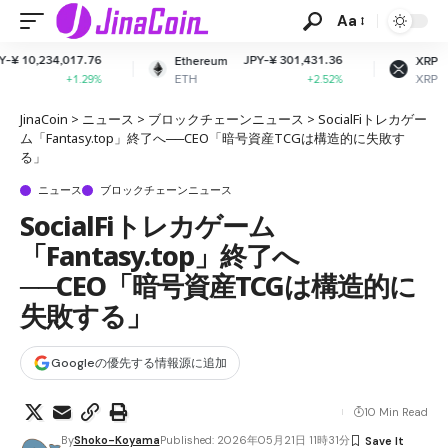
Aa
JPY-¥ 301,431.36
JPY-¥ 165.59
Ethereum
XRP
ETH
XRP
+2.52%
-1.39%
JinaCoin
>
ニュース
>
ブロックチェーンニュース
>
SocialFiトレカゲー
ム「Fantasy.top」終了へ──CEO「暗号資産TCGは構造的に失敗す
る」
ニュース
ブロックチェーンニュース
SocialFiトレカゲーム
「Fantasy.top」終了へ
──CEO「暗号資産TCGは構造的に
失敗する」
Googleの優先する情報源に追加
10 Min Read
By
Shoko-Koyama
Published: 2026年05月21日 11時31分