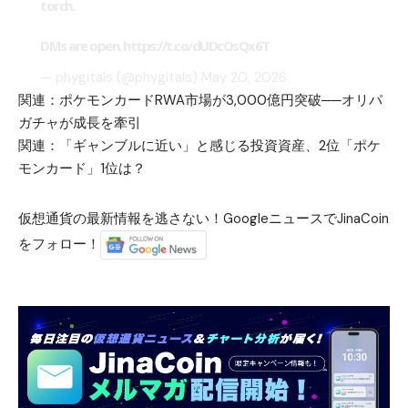
torch.
DMs are open.
https://t.co/dUDcOsQx6T
— phygitals (@phygitals)
May 20, 2026
関連：
ポケモンカードRWA市場が3,000億円突破──オリパ
ガチャが成長を牽引
関連：
「ギャンブルに近い」と感じる投資資産、2位「ポケ
モンカード」1位は？
仮想通貨の最新情報を逃さない！GoogleニュースでJinaCoin
をフォロー！