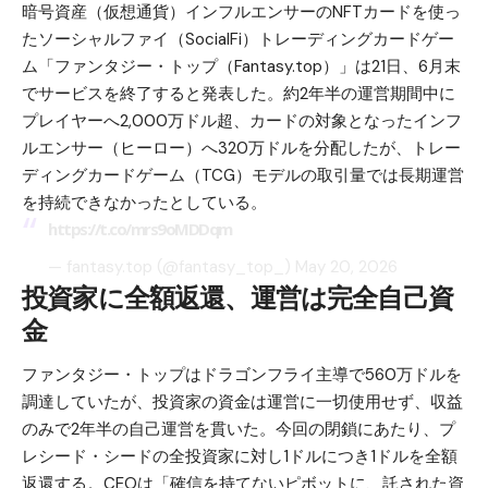
暗号資産（仮想通貨）インフルエンサーのNFTカードを使っ
たソーシャルファイ（SocialFi）トレーディングカードゲー
ム「ファンタジー・トップ（Fantasy.top）」は21日、6月末
でサービスを終了すると発表した。約2年半の運営期間中に
プレイヤーへ2,000万ドル超、カードの対象となったインフ
ルエンサー（ヒーロー）へ320万ドルを分配したが、トレー
ディングカードゲーム（TCG）モデルの取引量では長期運営
を持続できなかったとしている。
https://t.co/mrs9oMDDqm
— fantasy.top (@fantasy_top_)
May 20, 2026
投資家に全額返還、運営は完全自己資
金
ファンタジー・トップはドラゴンフライ主導で560万ドルを
調達していたが、投資家の資金は運営に一切使用せず、収益
のみで2年半の自己運営を貫いた。今回の閉鎖にあたり、プ
レシード・シードの全投資家に対し1ドルにつき1ドルを全額
返還する。CEOは「確信を持てないピボットに、託された資