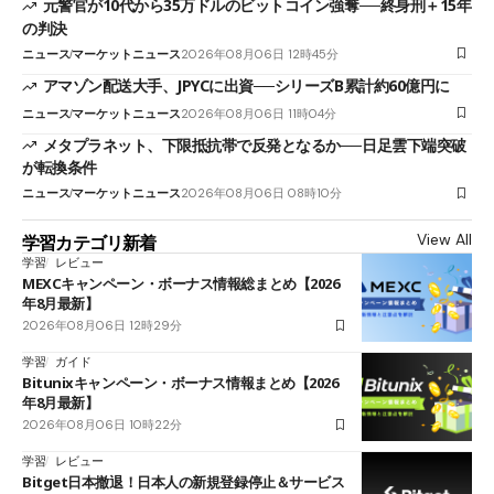
元警官が10代から35万ドルのビットコイン強奪──終身刑＋15年
の判決
ニュース
マーケットニュース
2026年08月06日 12時45分
アマゾン配送大手、JPYCに出資──シリーズB累計約60億円に
ニュース
マーケットニュース
2026年08月06日 11時04分
メタプラネット、下限抵抗帯で反発となるか──日足雲下端突破
が転換条件
ニュース
マーケットニュース
2026年08月06日 08時10分
View All
学習カテゴリ新着
学習
レビュー
MEXCキャンペーン・ボーナス情報総まとめ【2026
年8月最新】
2026年08月06日 12時29分
学習
ガイド
Bitunixキャンペーン・ボーナス情報まとめ【2026
年8月最新】
2026年08月06日 10時22分
学習
レビュー
Bitget日本撤退！日本人の新規登録停止＆サービス