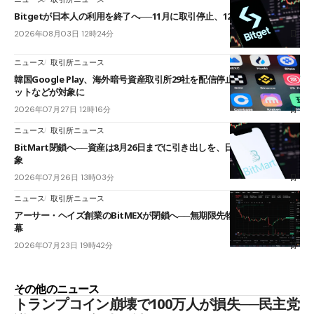
Bitgetが日本人の利用を終了へ──11月に取引停止、12月末に強制決済
2026年08月03日 12時24分
ニュース
取引所ニュース
韓国Google Play、海外暗号資産取引所29社を配信停止──OKXやバイビ
ットなどが対象に
2026年07月27日 12時16分
ニュース
取引所ニュース
BitMart閉鎖へ──資産は8月26日までに引き出しを、日本人利用者も対
象
2026年07月26日 13時03分
ニュース
取引所ニュース
アーサー・ヘイズ創業のBitMEXが閉鎖へ──無期限先物を生んだ11年に
幕
2026年07月23日 19時42分
その他のニュース
トランプコイン崩壊で100万人が損失──民主党