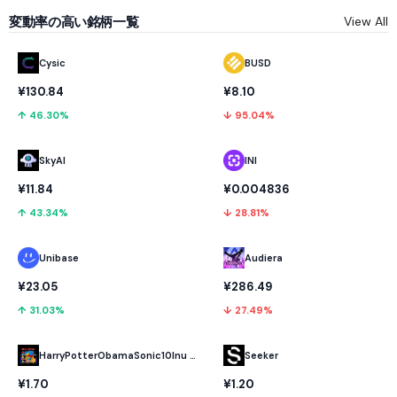
変動率の高い銘柄一覧
View All
Cysic
BUSD
¥130.84
¥8.10
↑ 46.30%
↓ 95.04%
SkyAI
INI
¥11.84
¥0.004836
↑ 43.34%
↓ 28.81%
Unibase
Audiera
¥23.05
¥286.49
↑ 31.03%
↓ 27.49%
HarryPotterObamaSonic10Inu (ETH)
Seeker
¥1.70
¥1.20