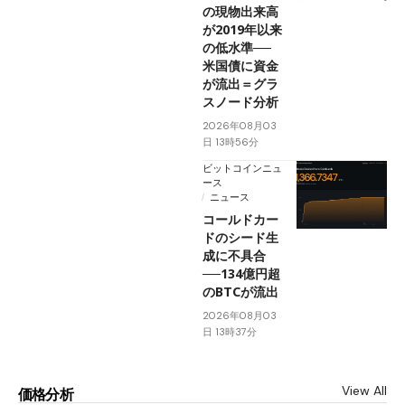
の現物出来高
が2019年以来
の低水準──
米国債に資金
が流出＝グラ
スノード分析
2026年08月03
日 13時56分
ビットコインニュ
ース
ニュース
コールドカー
ドのシード生
成に不具合
──134億円超
のBTCが流出
2026年08月03
日 13時37分
View All
価格分析