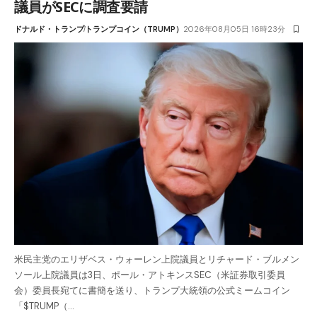
議員がSECに調査要請
ドナルド・トランプ
トランプコイン（TRUMP）
2026年08月05日 16時23分
米民主党のエリザベス・ウォーレン上院議員とリチャード・ブルメン
ソール上院議員は3日、ポール・アトキンスSEC（米証券取引委員
会）委員長宛てに書簡を送り、トランプ大統領の公式ミームコイン
「$TRUMP（…