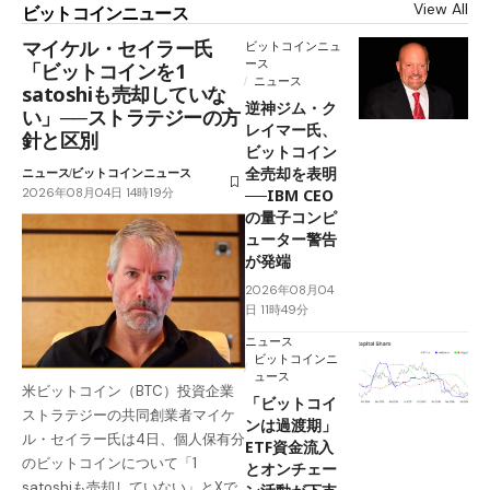
View All
ビットコインニュース
マイケル・セイラー氏
ビットコインニュ
ース
「ビットコインを1
ニュース
satoshiも売却していな
逆神ジム・ク
い」──ストラテジーの方
レイマー氏、
針と区別
ビットコイン
全売却を表明
ニュース
ビットコインニュース
2026年08月04日 14時19分
──IBM CEO
の量子コンピ
ューター警告
が発端
2026年08月04
日 11時49分
ニュース
ビットコインニ
ュース
米ビットコイン（BTC）投資企業
「ビットコイ
ストラテジーの共同創業者マイケ
ンは過渡期」
ル・セイラー氏は4日、個人保有分
ETF資金流入
のビットコインについて「1
とオンチェー
satoshiも売却していない」とXで