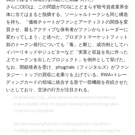
さらにCEOは、この問題がTCGにとどまらず暗号資産業界全
体に当てはまると指摘する。ソーシャルトークンも同じ構造
を持ち、「価格チャートがファンとアーティストの関係を変
質させ、最もアクティブな保有者がファンからトレーダーに
変わってしまう」と述べた。プロダクトマーケットフィット
前のトークン発行についても「毒」と断じ、成功例としてハ
イパーリキッドやジュピターなど「実業と収益を先に作った
上でトークンを出したプロジェクト」を例外として挙げた。
なお、閉鎖発表を受け、
phygitals（フィジタルズ）
がファン
タジー・トップの買収に名乗りを上げている。RWA×トレー
ディングカードの領域に統合する形で一部機能を存続させた
いとしており、交渉の行方が注目される。
Hi
@fantasy_top_
, after internal discussions we'd like to
make a public offer to acquire & keep (some) things alive -
> ported to phygitals.
We see meaningful ways to integrate into the RWA +
Trading card segment, and would be open to carrying the