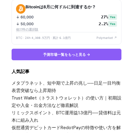
Bitcoinは8月に何ドルに到達するか？
27%
↓ 60,000
Yes
2.2%
↓ 50,000
Yes
他17件の選択肢
BTC · 24h
4,308.5万円
· 累計
6.1億円
Polymarket ↗
予測市場一覧をもっと見る →
人気記事
メタプラネット、短中期で上昇の兆し──日足一目均衡
表雲突破なら上昇期待
Trust Wallet（トラストウォレット）の使い方｜初期設
定や入金・出金方法など徹底解説
リミックスポイント、BTC運用益1.3億円──貸借料は元
本に組み入れ
仮想通貨デビットカードRedotPayの特徴や使い方を解