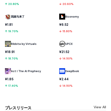
↑ 20.80%
↓ 20.60%
我踏马来了
Biconomy
¥1.81
¥6.52
↑ 19.70%
↓ 15.80%
Ribbita by Virtuals
UPCX
¥18.91
¥21.52
↑ 18.70%
↓ 14.50%
Act I The AI Prophecy
DeepBook
¥1.85
¥2.44
↑ 17.40%
↓ 14.50%
View All
プレスリリース