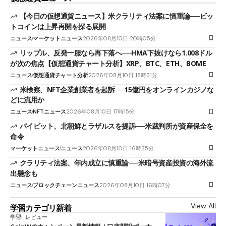
【今日の仮想通貨ニュース】米クラリティ法案に慎重論──ビッ
トコインは上昇再開を探る展開
ニュース
マーケットニュース
2026年08月10日 20時05分
リップル、反発一服なら再下落へ──HMA下抜けなら1.008ドル
が次の焦点【仮想通貨チャート分析】XRP、BTC、ETH、BOME
ニュース
仮想通貨チャート分析
2026年08月10日 18時31分
米検察、NFT企業創業者を起訴──15億円をオンラインカジノな
どに流用か
ニュース
NFTニュース
2026年08月10日 17時15分
バイビット、北朝鮮とラザルスを提訴──米裁判所が資産保全を
命令
マーケットニュース
ニュース
2026年08月10日 16時35分
クラリティ法案、年内成立に慎重論──米暗号資産投資の海外流
出懸念も
ニュース
ブロックチェーンニュース
2026年08月10日 16時07分
View All
学習カテゴリ新着
学習
レビュー