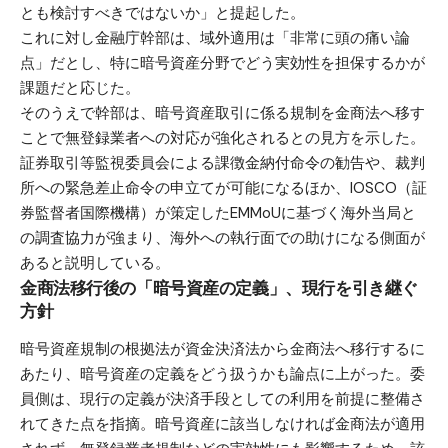
とも検討すべきではないか」と提起した。
これに対し金融庁幹部は、域外適用は「非常に頭の痛い論
点」だとし、特に暗号資産分野でどう実効性を担保するかが
課題だと応じた。
そのうえで幹部は、暗号資産取引に係る規制を金商法へ移す
ことで無登録業者への対応が強化されるとの見方を示した。
証券取引等監視委員会による課徴金納付命令の勧告や、裁判
所への緊急差止命令の申立てが可能になるほか、IOSCO（証
券監督者国際機構）が策定したEMMoUに基づく海外当局と
の調査協力が強まり、海外への執行面での助けになる側面が
あると説明している。
金商法移行後の「暗号資産の定義」、現行を引き継ぐ
方針
暗号資産規制の根拠法が資金決済法から金商法へ移行するに
あたり、暗号資産の定義をどう扱うかも論点に上がった。委
員側は、現行の定義が決済手段としての利用を前提に整備さ
れてきた点を指摘。暗号資産に該当しなければ金商法が適用