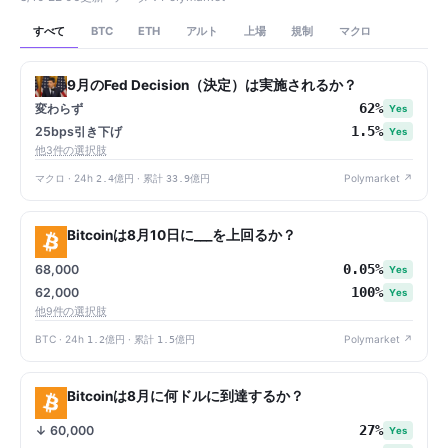
すべて
アルト
上場
規制
マクロ
BTC
ETH
9月のFed Decision（決定）は実施されるか？
62%
変わらず
Yes
1.5%
25bps引き下げ
Yes
他3件の選択肢
マクロ · 24h
2.4億円
· 累計
33.9億円
Polymarket ↗
Bitcoinは8月10日に___を上回るか？
0.05%
68,000
Yes
100%
62,000
Yes
他9件の選択肢
BTC · 24h
1.2億円
· 累計
1.5億円
Polymarket ↗
Bitcoinは8月に何ドルに到達するか？
27%
↓ 60,000
Yes