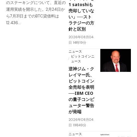
のステーキングについて、直近の
1 satoshiも
運用実績を開示した。2月24日か
売却していな
ら7月31日までのBTC貸借料は
い」──スト
ラテジーの方
12.436…
針と区別
2026年08月04
日 14時19分
ニュース
ビットコインニ
ュース
逆神ジム・ク
レイマー氏、
ビットコイン
全売却を表明
──IBM CEO
の量子コンピ
ューター警告
が発端
2026年08月04
日 11時49分
ニュース