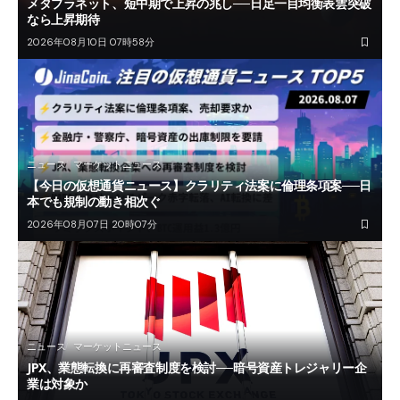
メタプラネット、短中期で上昇の兆し──日足一目均衡表雲突破
なら上昇期待
2026年08月10日 07時58分
ニュース
マーケットニュース
【今日の仮想通貨ニュース】クラリティ法案に倫理条項案──日
本でも規制の動き相次ぐ
2026年08月07日 20時07分
ニュース
マーケットニュース
JPX、業態転換に再審査制度を検討──暗号資産トレジャリー企
業は対象か