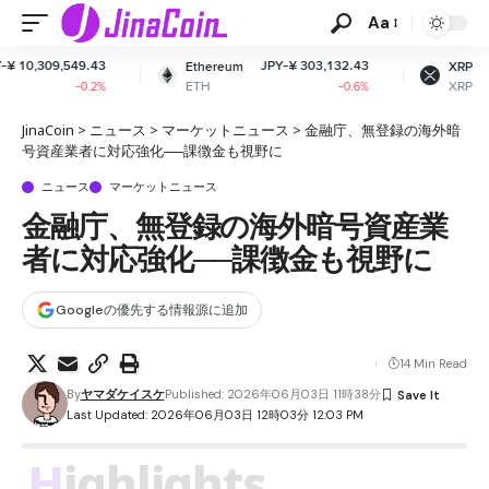
Aa
JPY-¥ 303,132.43
JPY-¥ 163.40
Ethereum
XRP
ETH
XRP
-0.6%
-0.84%
JinaCoin
>
ニュース
>
マーケットニュース
>
金融庁、無登録の海外暗
号資産業者に対応強化──課徴金も視野に
ニュース
マーケットニュース
金融庁、無登録の海外暗号資産業
者に対応強化──課徴金も視野に
Googleの優先する情報源に追加
14 Min Read
By
ヤマダケイスケ
Published: 2026年06月03日 11時38分
Last Updated: 2026年06月03日 12時03分 12:03 PM
Highlights