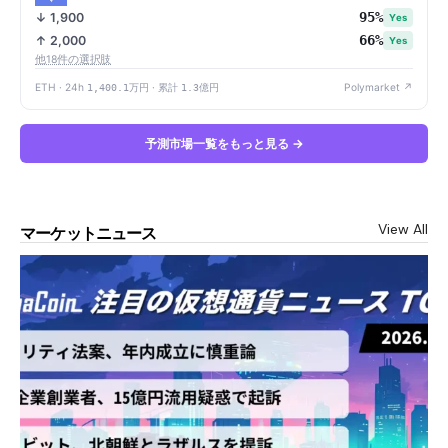
95%
↓ 1,900
Yes
66%
↑ 2,000
Yes
他18件の選択肢
ETH · 24h
1,400.1万円
· 累計
1.3億円
Polymarket ↗
予測市場一覧をもっと見る →
View All
マーケットニュース