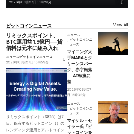
2026年08月07日 13時23分
View All
ビットコインニュース
リミックスポイント、
ニュース
ビットコインニ
BTC運用益1.3億円──貸
ュース
借料は元本に組み入れ
マイニング大
ニュース
ビットコインニュース
手MARAとク
2026年08月07日 15時59分
リーンスパー
ク、赤字転落
──AI転換に
差
2026年08月07
日 15時02分
ニュース
ビットコインニ
ュース
リミックスポイント（3825）は7
マイケル・セ
日、保有するビットコイン（）の
イラー氏「ビ
レンディング運用とアルトコイン
ットコインを