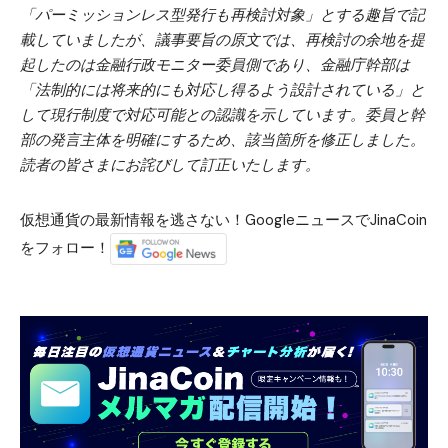
「パーミッションレス型発行も再検討対象」とする趣旨で記
載していましたが、議事要旨の原文では、再検討の余地を提
起したのは金融行政モニター委員側であり、金融庁幹部は
「法制的には将来的にも対応し得るよう設計されている」と
して現行制度で対応可能との認識を示しています。委員と幹
部の発言主体を明確にするため、該当箇所を修正しました。
読者の皆さまにお詫びして訂正いたします。
仮想通貨の最新情報を逃さない！GoogleニュースでJinaCoin
をフォロー！