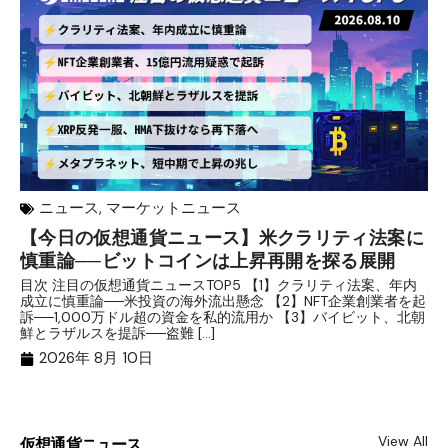
ニュース
,
マーケットニュース
【今日の仮想通貨ニュース】米クラリティ法案に
リ
慎重論──ビットコインは上昇再開を探る展開
な
析
目次 注目の仮想通貨ニュースTOP5 【1】クラリティ法案、年内
成立に慎重論──米投資の海外流出懸念 【2】NFT企業創業者を起
目
訴──1,000万ドル超の資金を私的流用か 【3】バイビット、北朝
ト
鮮とラザルスを提訴──盗難 […]
ム
ル（
2026年 8月 10日
View All
仮想通貨ニュース