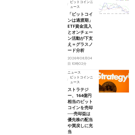
ビットコインニ
ュース
「ビットコイ
ンは過渡期」
ETF資金流入
とオンチェー
ン活動が下支
え＝グラスノ
ード分析
2026年08月04
日 10時02分
ニュース
ビットコインニ
ュース
ストラテジ
ー、164億円
相当のビット
コインを売却
──売却益は
優先株の配当
や買戻しに充
当