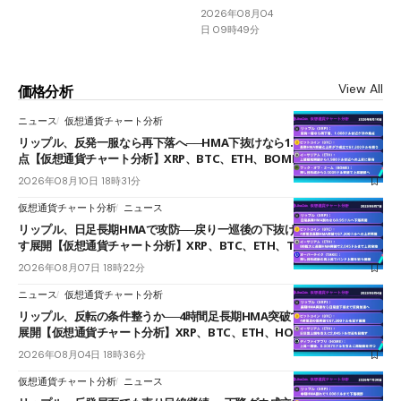
2026年08月04
日 09時49分
View All
価格分析
ニュース
仮想通貨チャート分析
リップル、反発一服なら再下落へ──HMA下抜けなら1.008ドルが次の焦
点【仮想通貨チャート分析】XRP、BTC、ETH、BOME
2026年08月10日 18時31分
仮想通貨チャート分析
ニュース
リップル、日足長期HMAで攻防──戻り一巡後の下抜けで0.95ドルを試
す展開【仮想通貨チャート分析】XRP、BTC、ETH、TAKE
2026年08月07日 18時22分
ニュース
仮想通貨チャート分析
リップル、反転の条件整うか──4時間足長期HMA突破で雲下端を目指す
展開【仮想通貨チャート分析】XRP、BTC、ETH、HOME
2026年08月04日 18時36分
仮想通貨チャート分析
ニュース