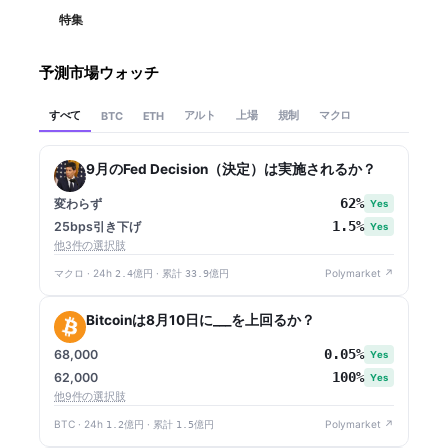
特集
予測市場ウォッチ
すべて
アルト
上場
規制
マクロ
BTC
ETH
9月のFed Decision（決定）は実施されるか？
62%
変わらず
Yes
1.5%
25bps引き下げ
Yes
他3件の選択肢
マクロ · 24h
2.4億円
· 累計
33.9億円
Polymarket ↗
Bitcoinは8月10日に___を上回るか？
0.05%
68,000
Yes
100%
62,000
Yes
他9件の選択肢
BTC · 24h
1.2億円
· 累計
1.5億円
Polymarket ↗