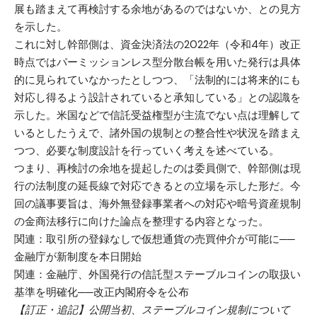
展も踏まえて再検討する余地があるのではないか、との見方
を示した。
これに対し幹部側は、資金決済法の2022年（令和4年）改正
時点ではパーミッションレス型分散台帳を用いた発行は具体
的に見られていなかったとしつつ、「法制的には将来的にも
対応し得るよう設計されていると承知している」との認識を
示した。米国などで信託受益権型が主流でない点は理解して
いるとしたうえで、諸外国の規制との整合性や状況を踏まえ
つつ、必要な制度設計を行っていく考えを述べている。
つまり、再検討の余地を提起したのは委員側で、幹部側は現
行の法制度の延長線で対応できるとの立場を示した形だ。今
回の議事要旨は、海外無登録事業者への対応や暗号資産規制
の金商法移行に向けた論点を整理する内容となった。
関連：
取引所の登録なしで仮想通貨の売買仲介が可能に──
金融庁が新制度を本日開始
関連：
金融庁、外国発行の信託型ステーブルコインの取扱い
基準を明確化──改正内閣府令を公布
【訂正・追記】公開当初、ステーブルコイン規制について