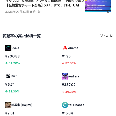
リップル、反発局面でも売り目線継続──下降ダウ成立で下値追う展開
【仮想通貨チャート分析】XRP、BTC、ETH、UAI
2026年07月30日 18時11分
変動率の高い銘柄一覧
View All
Cysic
Anoma
¥200.83
¥1.95
↑ 34.20%
↓ 37.30%
SQD
Audiera
¥6.74
¥387.02
↑ 22.30%
↓ 26.30%
哈基米 (Hajimi)
Yei Finance
¥2.61
¥15.64