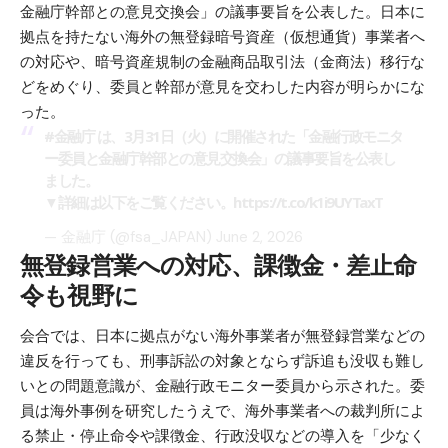
金融庁幹部との意見交換会」の議事要旨を公表した。日本に
拠点を持たない海外の無登録暗号資産（仮想通貨）事業者へ
の対応や、暗号資産規制の金融商品取引法（金商法）移行な
どをめぐり、委員と幹部が意見を交わした内容が明らかにな
った。
#金融庁
は、3月31日（火）に開催された「金融行政モニタ
ー委員と金融庁幹部との意見交換会」の議事要旨を公表し
ました。
▼詳細は以下をご覧ください。
https://t.co/k1i9UYTaxT
— 金融庁 (@fsa_JAPAN)
June 2, 2026
無登録営業への対応、課徴金・差止命
令も視野に
会合では、日本に拠点がない海外事業者が無登録営業などの
違反を行っても、刑事訴訟の対象とならず訴追も没収も難し
いとの問題意識が、金融行政モニター委員から示された。委
員は海外事例を研究したうえで、海外事業者への裁判所によ
る禁止・停止命令や課徴金、行政没収などの導入を「少なく