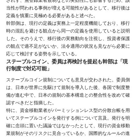
されず、無登録業者規制などの実効性にも影響するため、該
当性が問われる事例が増える可能性があるとして、移行後は
定義を慎重に見極める必要があると述べた。
幹部側は、現行の定義は実務上一定程度機能しており、移行
時の混乱を避ける観点から同一の定義を使用していると説明
した。そのうえで、移行後の実務動向を注視し、投資者保護
の観点で過不足がないか、法令適用の状況も見ながら必要に
応じて検討する姿勢を示している。
ステーブルコイン、委員は再検討を提起も幹部は「現
行制度で対応可能」
ステーブルコイン規制についても意見が交わされた。委員側
は、日本が世界に先駆けて規制を導入した後、各国で制度整
備が進む中で、日本の規制の基本構造との整合性を改めて確
認すべきだと指摘した。
特に、資金移動業者がパーミッションレス型の分散台帳を用
いてステーブルコインを発行する例について言及。発行を明
確に念頭に置いた議論ではなかったとして、現行の資金移動
業規制がそのリスクに見合っているか、国際的なルールの進